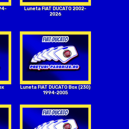
94-
Luneta FIAT DUCATO 2002-
2026
ox
Luneta FIAT DUCATO Box (230)
1994-2005