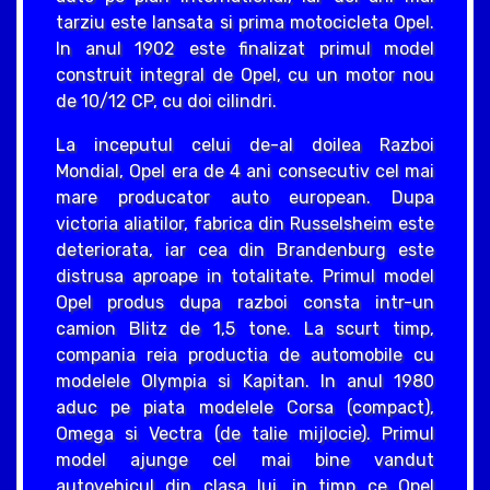
tarziu este lansata si prima motocicleta Opel.
In anul 1902 este finalizat primul model
construit integral de Opel, cu un motor nou
de 10/12 CP, cu doi cilindri.
La inceputul celui de-al doilea Razboi
Mondial, Opel era de 4 ani consecutiv cel mai
mare producator auto european. Dupa
victoria aliatilor, fabrica din Russelsheim este
deteriorata, iar cea din Brandenburg este
distrusa aproape in totalitate. Primul model
Opel produs dupa razboi consta intr-un
camion Blitz de 1,5 tone. La scurt timp,
compania reia productia de automobile cu
modelele Olympia si Kapitan. In anul 1980
aduc pe piata modelele Corsa (compact),
Omega si Vectra (de talie mijlocie). Primul
model ajunge cel mai bine vandut
autovehicul din clasa lui, in timp ce Opel