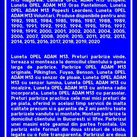
M13 Magurele, Luneta OPEL ADAM M13 Otopeni,
Luneta OPEL ADAM M13 Oras Pantelimon, Luneta
OPEL ADAM M13 Popesti Leordeni, Luneta OPEL
ADAM M13 Voluntari. Produse disponibile pentru anii:
1982, 1983, 1984, 1985, 1986, 1987, 1988, 1989,
1990, 1991, 1992, 1993, 1994, 1995, 1996, 1997,
1998, 1999, 2000, 2001, 2002, 2003, 2004, 2005,
2006, 2007, 2008, 2009, 2010, 2011, 2012, 2013,
2014, 2015, 2016, 2017, 2018, 2019, 2020
Luneta OPEL ADAM M13. Preturi parbrize vinde,
livreaza si monteaza la domiciliul clientului o gama
larga de parbrize. Parbrize OPEL ADAM M13
originale, Pilkington, Fuyao, Benson. Luneta OPEL
ADAM M13 cu senzor de ploaie, Luneta OPEL ADAM
M13 cu senzor lumina, Luneta OPEL ADAM M13 cu
incalzire, Luneta OPEL ADAM M13 cu antena radio
incorporata, Luneta OPEL ADAM M13 cu parasolar.
Preturi parbrize practica cele mai mici preturi de
pe piata, oferind in acelasi timp servicii de inalta
calitate precum si o garantie de 2 ani pentru toate
parbrizele vandute si montate. Montam parbrize la
domiciliul clientului in Bucuresti si Ilfov. Parbrizul
unei masini este geamul din partea frontala. Un
parbriz este format din doua straturi de sticla,
legate cu o folie transparenta. Parbrizul are doua