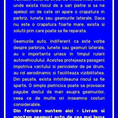
unde exista riscul de a sari pietre si sa ne
apelezi ori de cate ori apare o crapatura in
parbriz, luneta sau geamurile laterale. Daca
nu este o crapatura foarte mare, exista si
solutii prin care poate sa fie reparata.
Geamurile auto, indiferent ca este vorba
despre parbrize, lunete sau geamuri laterale,
au o importanta uriasa in timpul rularii
autovehiculului. Acestea protejeaza pasagerii
impotriva vantului si pericolelor de pe drum,
au rol aerodinamic si faciliteaza vizibilitatea.
Din pacate, exista intotdeauna riscul sa fie
sparte. O simpla pietricica poate sa provoace
pagube destul de mari asupra geamurilor,
ceea ce de multe ori inseamna costuri
considerabile.
Din fericire suntem aici – Livram si
montam geamuri auto de cea mai buna