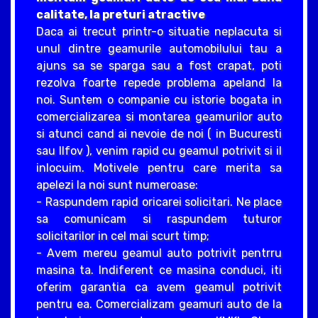
calitate, la preturi atractive
Daca ai trecut printr-o situatie neplacuta si
unul dintre geamurile automobilului tau a
ajuns sa se sparga sau a fost crapat, poti
rezolva foarte repede problema apeland la
noi. Suntem o companie cu istorie bogata in
comercializarea si montarea geamurilor auto
si atunci cand ai nevoie de noi ( in Bucuresti
sau Ilfov ), venim rapid cu geamul potrivit si il
inlocuim. Motivele pentru care merita sa
apelezi la noi sunt numeroase:
- Raspundem rapid oricarei solicitari. Ne place
sa comunicam si raspundem tuturor
solicitarilor in cel mai scurt timp;
- Avem mereu geamul auto potrivit pentrru
masina ta. Indiferent ce masina conduci, iti
oferim garantia ca avem geamul potrivit
pentru ea. Comercializam geamuri auto de la