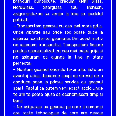
branduri cunoscute, precum KMKI Glass,
NordGlass, Starglass sau Benson,
asigurandu-ne ca venim la tine cu modelul
potrivit;
- Transportam geamul cu cea mai mare grija.
Orice vibratie sau orice soc poate duce la
slabirea rezistentei geamului. Din acest motiv
ne asumam transportul. Transportam fiecare
produs comercializat cu cea mai mare grija si
ne asiguram ca ajunge la tine in stare
perfecta;
- Montam geamul oriunde te-ai afla. Este un
avantaj urias, deoarece scapi de stresul de a
conduce pana la primul service cu geamul
spart. Faptul ca putem veni exact acolo unde
te afli te poate ajuta sa economisesti timp si
bani;
- Ne asiguram ca geamul pe care il comanzi
are toate tehnologiile de care are nevoie