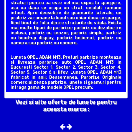
straturi pentru ca este cel mai expus la spargere,
asa ca daca se crapa un strat, celalalt ramane
intact. Spre deosebire de geamurile laterale, un
prabriz va ramane la locul sau chiar daca se sparge,
fiind tinut de folia dintre straturile de sticla. Exista
mai multe tipuri de parbrize: parbriz cu dezaburire
inclusa, parbriz cu senzor, parbriz simplu, parbriz
cu head-up display, parbriz heliomat, parbriz cu
camera sau parbriz cu camere.
Luneta OPEL ADAM M13. Preturi parbrize monteaza
si livreaza parbrize auto OPEL ADAM M13 in
Bucuresti Sector 1, Sector 2, Sector 3, Sector 4,
Sector 5, Sector 6 si Ilfov. Luneta OPEL ADAM M13
fabricat in anii: Deasemenea, Parbrize Originale
comercializeaza parbrize, lunete si geamuri pentru
intraga gama de modele OPEL precum:
Vezi si alte oferte de lunete pentru
aceasta marca :