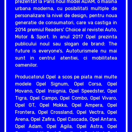
prezentat la Paris noul model ADAM, o masina
urbana moderna, cu posibilitati multiple de
personalizare la nivel de design, pentru noua
generatie de consumatori, care va castiga in
2014 premiul Readers' Choice al revistei Auto,
Motor & Sport. In anul 2017 Opel prezinta
publicului noul sau slogan de brand: The
future is everyone’s. Autoturismele nu mai
sunt in centrul atentiei, ci mobilitatea
oamenilor.
Producatorul Opel a scos pe piata mai multe
modele Opel Signum, Opel Corsa, Opel
Movano, Opel Insignia, Opel Speedster, Opel
Tigra, Opel Campo, Opel Combo, Opel Vivaro,
Opel GT, Opel Mokka, Opel Ampera, Opel
Frontera, Opel Crossland, Opel Vectra, Opel
Arena, Opel Zafira, Opel Cascada, Opel Antara,
Opel Adam, Opel Agila, Opel Astra, Opel