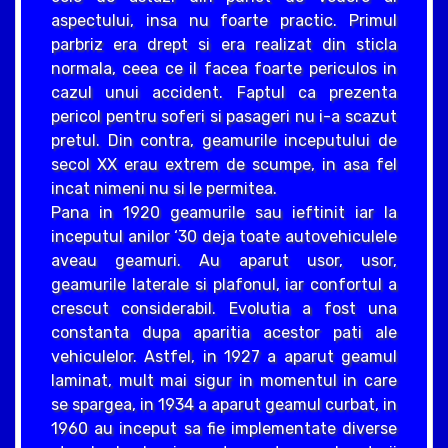
aspectului, insa nu foarte practic. Primul
parbriz era drept si era realizat din sticla
normala, ceea ce il facea foarte periculos in
cazul unui accident. Faptul ca prezenta
pericol pentru soferi si pasageri nu i-a scazut
pretul. Din contra, geamurile inceputului de
secol XX erau extrem de scumpe, in asa fel
incat nimeni nu si le permitea.
Pana in 1920 geamurile sau ieftinit iar la
inceputul anilor ‘30 deja toate autovehiculele
aveau geamuri. Au aparut usor, usor,
geamurile laterale si plafonul, iar confortul a
crescut considerabil. Evolutia a fost una
constanta dupa aparitia acestor pati ale
vehiculelor. Astfel, in 1927 a aparut geamul
laminat, mult mai sigur in momentul in care
se spargea, in 1934 a aparut geamul curbat, in
1960 au inceput sa fie implementate diverse