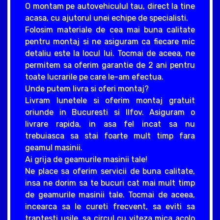
O montam pe autovehiculul tau, direct la tine
acasa, cu ajutorul unei echipe de specialisti.
Folosim materiale de cea mai buna calitate
pentru montaj si ne asiguram ca fiecare mic
detaliu este la locul lui. Tocmai de aceea, ne
permitem sa oferim garantie de 2 ani pentru
toate lucrarile pe care le-am efectua.
Unde putem livra si oferi montaj?
Livram lunetele si oferim montaj gratuit
oriunde in Bucuresti si Ilfov. Asiguram o
livrare rapida, in asa fel incat sa nu
trebuiasca sa stai foarte mult timp fara
geamul masinii.
Ai grija de geamurile masinii tale!
Ne place sa oferim servicii de buna calitate,
insa ne dorim sa te bucuri cat mai mult timp
de geamurile masinii tale. Tocmai de aceea,
incearca sa le cureti frecvent, sa eviti sa
trantesti usile, sa circul cu viteza mica acolo