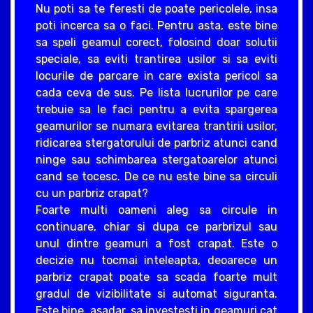
Nu poti sa te feresti de poate pericolele, insa
poti incerca sa o faci. Pentru asta, este bine
sa speli geamul corect, folosind doar solutii
speciale, sa eviti trantirea usilor si sa eviti
locurile de parcare in care exista pericol sa
cada ceva de sus. Pe lista lucrurilor pe care
trebuie sa le faci pentru a evita spargerea
geamurilor se numara evitarea trantirii usilor,
ridicarea stergatorului de parbriz atunci cand
ninge sau schimbarea stergatoarelor atunci
cand se tocesc. De ce nu este bine sa circuli
cu un parbriz crapat?
Foarte multi oameni aleg sa circule in
continuare, chiar si dupa ce parbrizul sau
unul dintre geamuri a fost crapat. Este o
decizie nu tocmai inteleapta, deoarece un
parbriz crapat poate sa scada foarte mult
gradul de vizibilitate si automat siguranta.
Este bine, asadar, sa investesti in geamuri cat