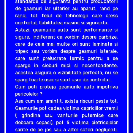
standarde de siguranta pentru producatorii
de geamuri iar ulterior au aparut, rand pe
rand, tot felul de tehnologii care cresc
confortul, fiabilitatea masinii si siguranta.
Astazi, geamurile auto sunt performante si
sigure. Indiferent ca vorbim despre parbrize,
care de cele mai multe ori sunt laminate si
tripex sau vorbim despre geamuri laterale,
care sunt prelucrate termic pentru a se
sparge in cioburi mici si necontondente,
acestea asigura o vizibilitate perfecta, nu se
sparg foarte usor si sunt usor de controlat.
Cum poti proteja geamurile auto impotriva
pericolelor ?
Asa cum am amintit, exista riscuri peste tot.
Geamurile pot cadea victima capriciilor vremii
( grindina sau vanturile puternice care
doboara copaci), pot fi victima pietricelelor
sarite de pe jos sau a altor soferi neglijenti.