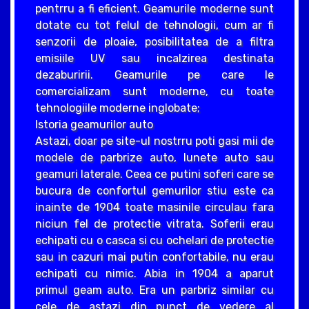
pentrru a fi eficient. Geamurile moderne sunt
dotate cu tot felul de tehnologii, cum ar fi
senzorii de ploaie, posibilitatea de a filtra
emisiile UV sau incalzirea destinata
dezaburirii. Geamurile pe care le
comercializam sunt moderne, cu toate
tehnologiile moderne inglobate;
Istoria geamurilor auto
Astazi, doar pe site-ul nostrru poti gasi mii de
modele de parbrize auto, lunete auto sau
geamuri laterale. Ceea ce putini soferi care se
bucura de confortul gemurilor stiu este ca
inainte de 1904 toate masinile circulau fara
niciun fel de protectie vitrata. Soferii erau
echipati cu o casca si cu ochelari de protectie
sau in cazuri mai putin confortabile, nu erau
echipati cu nimic. Abia in 1904 a aparut
primul geam auto. Era un parbriz similar cu
cele de astazi din punct de vedere al