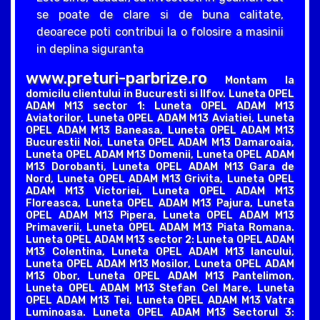
se poate de clare si de buna calitate,
deoarece poti contribui la o folosire a masinii
in deplina siguranta
www.preturi-parbrize.ro
Montam la
domicilu clientului in Bucuresti si Ilfov. Luneta OPEL
ADAM M13 sector 1: Luneta OPEL ADAM M13
Aviatorilor, Luneta OPEL ADAM M13 Aviatiei, Luneta
OPEL ADAM M13 Baneasa, Luneta OPEL ADAM M13
Bucurestii Noi, Luneta OPEL ADAM M13 Damaroaia,
Luneta OPEL ADAM M13 Domenii, Luneta OPEL ADAM
M13 Dorobanti, Luneta OPEL ADAM M13 Gara de
Nord, Luneta OPEL ADAM M13 Grivita, Luneta OPEL
ADAM M13 Victoriei, Luneta OPEL ADAM M13
Floreasca, Luneta OPEL ADAM M13 Pajura, Luneta
OPEL ADAM M13 Pipera, Luneta OPEL ADAM M13
Primaverii, Luneta OPEL ADAM M13 Piata Romana.
Luneta OPEL ADAM M13 sector 2: Luneta OPEL ADAM
M13 Colentina, Luneta OPEL ADAM M13 Iancului,
Luneta OPEL ADAM M13 Mosilor, Luneta OPEL ADAM
M13 Obor, Luneta OPEL ADAM M13 Pantelimon,
Luneta OPEL ADAM M13 Stefan Cel Mare, Luneta
OPEL ADAM M13 Tei, Luneta OPEL ADAM M13 Vatra
Luminoasa. Luneta OPEL ADAM M13 Sectorul 3: