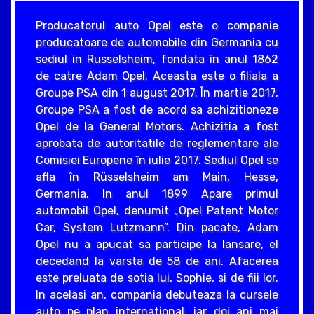
Producatorul auto Opel este o companie
producatoare de automobile din Germania cu
sediul in Russelsheim, fondata în anul 1862
de catre Adam Opel. Aceasta este o filiala a
Groupe PSA din 1 august 2017. În martie 2017,
Groupe PSA a fost de acord sa achizitioneze
Opel de la General Motors. Achizitia a fost
aprobata de autoritatile de reglementare ale
Comisiei Europene în iulie 2017. Sediul Opel se
afla în Rüsselsheim am Main, Hesse,
Germania. In anul 1899 Apare primul
automobil Opel, denumit „Opel Patent Motor
Car, System Lutzmann”. Din pacate, Adam
Opel nu a apucat sa participe la lansare, el
decedand la varsta de 58 de ani. Afacerea
este preluata de sotia lui, Sophie, si de fiii lor.
In acelasi an, compania debuteaza la cursele
auto pe plan international, iar doi ani mai