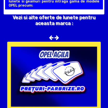
lunete si geamuri pentru intraga gama de modele
OPEL precum:
Vezi si alte oferte de lunete pentru
aceasta marca :