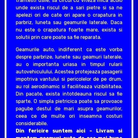
trantesti usile, sa circul cu viteza mica acolo
unde exista riscul de a sari pietre si sa ne
apelezi ori de cate ori apare o crapatura in
parbriz, luneta sau geamurile laterale. Daca
nu este o crapatura foarte mare, exista si
solutii prin care poate sa fie reparata.
Geamurile auto, indiferent ca este vorba
despre parbrize, lunete sau geamuri laterale,
au o importanta uriasa in timpul rularii
autovehiculului. Acestea protejeaza pasagerii
impotriva vantului si pericolelor de pe drum,
au rol aerodinamic si faciliteaza vizibilitatea.
Din pacate, exista intotdeauna riscul sa fie
sparte. O simpla pietricica poate sa provoace
pagube destul de mari asupra geamurilor,
ceea ce de multe ori inseamna costuri
considerabile.
Din fericire suntem aici – Livram si