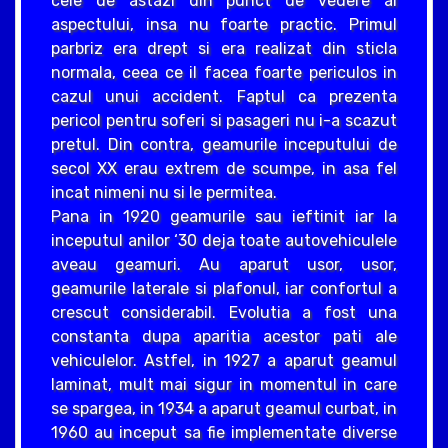
cele de astazi din punct de vedere al
aspectului, insa nu foarte practic. Primul
parbriz era drept si era realizat din sticla
normala, ceea ce il facea foarte periculos in
cazul unui accident. Faptul ca prezenta
pericol pentru soferi si pasageri nu i-a scazut
pretul. Din contra, geamurile inceputului de
secol XX erau extrem de scumpe, in asa fel
incat nimeni nu si le permitea.
Pana in 1920 geamurile sau ieftinit iar la
inceputul anilor ‘30 deja toate autovehiculele
aveau geamuri. Au aparut usor, usor,
geamurile laterale si plafonul, iar confortul a
crescut considerabil. Evolutia a fost una
constanta dupa aparitia acestor pati ale
vehiculelor. Astfel, in 1927 a aparut geamul
laminat, mult mai sigur in momentul in care
se spargea, in 1934 a aparut geamul curbat, in
1960 au inceput sa fie implementate diverse