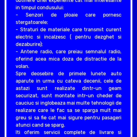
obtinere unei experiente cat mai interesante
in timpul condusului:
- Senzori de ploaie care pornesc
stergatoarele;
- Straturi de materiale care transmit curent
electric si incalzesc ( pentru dezghet si
dezaburire);
- Antene radio, care preiau semnalul radio,
oferind acea mica doza de distractie de la
volan.
Spre deosebire de primele lunete auto
aparute in urma cu cateva decenii, cele de
astazi sunt realizate dintr-un geam
securizat, sunt montate intr-un cheder de
cauciuc si inglobeaza mai multe tehnologii de
realizare care le fac sa se sparga mult mai
greu si sa fie cat mai sigure pentru pasageri
atunci cand se sparg.
Iti oferim servicii complete de livrare si