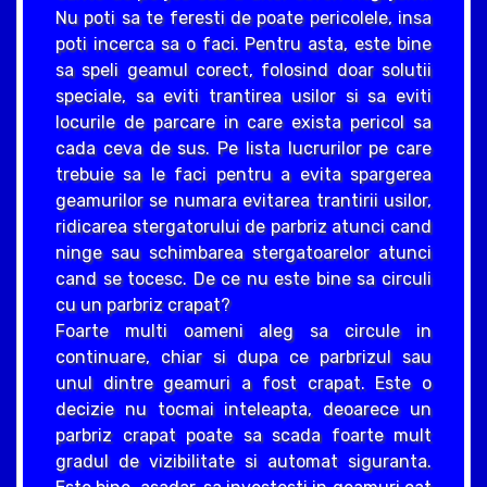
Nu poti sa te feresti de poate pericolele, insa
poti incerca sa o faci. Pentru asta, este bine
sa speli geamul corect, folosind doar solutii
speciale, sa eviti trantirea usilor si sa eviti
locurile de parcare in care exista pericol sa
cada ceva de sus. Pe lista lucrurilor pe care
trebuie sa le faci pentru a evita spargerea
geamurilor se numara evitarea trantirii usilor,
ridicarea stergatorului de parbriz atunci cand
ninge sau schimbarea stergatoarelor atunci
cand se tocesc. De ce nu este bine sa circuli
cu un parbriz crapat?
Foarte multi oameni aleg sa circule in
continuare, chiar si dupa ce parbrizul sau
unul dintre geamuri a fost crapat. Este o
decizie nu tocmai inteleapta, deoarece un
parbriz crapat poate sa scada foarte mult
gradul de vizibilitate si automat siguranta.