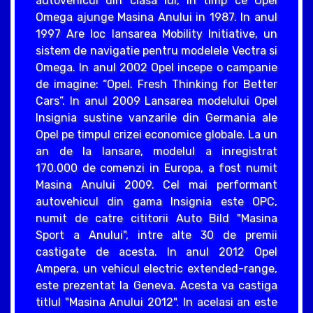
autovehicul din clasa lui, in timp ce Opel
Omega ajunge Masina Anului in 1987. In anul
1997 Are loc lansarea Mobility Initiative, un
sistem de navigatie pentru modelele Vectra si
Omega. In anul 2002 Opel incepe o campanie
de imagine: “Opel. Fresh Thinking for Better
Cars”. In anul 2009 Lansarea modelului Opel
Insignia sustine vanzarile din Germania ale
Opel pe timpul crizei economice globale. La un
an de la lansare, modelul a inregistrat
170.000 de comenzi in Europa, a fost numit
Masina Anului 2009. Cel mai performant
autovehicul din gama Insignia este OPC,
numit de catre cititorii Auto Bild "Masina
Sport a Anului", intre alte 30 de premii
castigate de acesta. In anul 2012 Opel
Ampera, un vehicul electric extended-range,
este prezentat la Geneva. Acesta va castiga
titlul "Masina Anului 2012". In acelasi an este