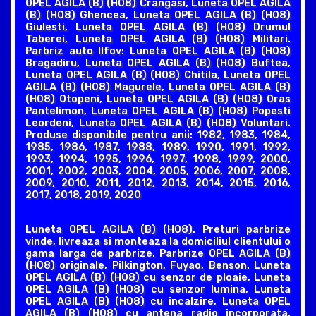
OPEL AGILA (B) (H08) Crangasi, Luneta OPEL AGILA
(B) (H08) Ghencea, Luneta OPEL AGILA (B) (H08)
Giulesti, Luneta OPEL AGILA (B) (H08) Drumul
Taberei, Luneta OPEL AGILA (B) (H08) Militari.
Parbriz auto Ilfov: Luneta OPEL AGILA (B) (H08)
Bragadiru, Luneta OPEL AGILA (B) (H08) Buftea,
Luneta OPEL AGILA (B) (H08) Chitila, Luneta OPEL
AGILA (B) (H08) Magurele, Luneta OPEL AGILA (B)
(H08) Otopeni, Luneta OPEL AGILA (B) (H08) Oras
Pantelimon, Luneta OPEL AGILA (B) (H08) Popesti
Leordeni, Luneta OPEL AGILA (B) (H08) Voluntari.
Produse disponibile pentru anii: 1982, 1983, 1984,
1985, 1986, 1987, 1988, 1989, 1990, 1991, 1992,
1993, 1994, 1995, 1996, 1997, 1998, 1999, 2000,
2001, 2002, 2003, 2004, 2005, 2006, 2007, 2008,
2009, 2010, 2011, 2012, 2013, 2014, 2015, 2016,
2017, 2018, 2019, 2020
Luneta OPEL AGILA (B) (H08). Preturi parbrize
vinde, livreaza si monteaza la domiciliul clientului o
gama larga de parbrize. Parbrize OPEL AGILA (B)
(H08) originale, Pilkington, Fuyao, Benson. Luneta
OPEL AGILA (B) (H08) cu senzor de ploaie, Luneta
OPEL AGILA (B) (H08) cu senzor lumina, Luneta
OPEL AGILA (B) (H08) cu incalzire, Luneta OPEL
AGILA (B) (H08) cu antena radio incorporata,