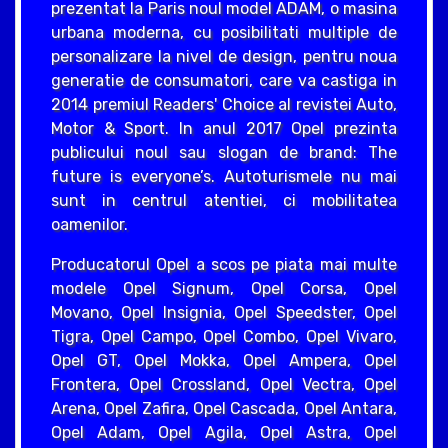
prezentat la Paris noul model ADAM, o masina
urbana moderna, cu posibilitati multiple de
personalizare la nivel de design, pentru noua
generatie de consumatori, care va castiga in
2014 premiul Readers' Choice al revistei Auto,
Motor & Sport. In anul 2017 Opel prezinta
publicului noul sau slogan de brand: The
future is everyone’s. Autoturismele nu mai
sunt in centrul atentiei, ci mobilitatea
oamenilor.
Producatorul Opel a scos pe piata mai multe
modele Opel Signum, Opel Corsa, Opel
Movano, Opel Insignia, Opel Speedster, Opel
Tigra, Opel Campo, Opel Combo, Opel Vivaro,
Opel GT, Opel Mokka, Opel Ampera, Opel
Frontera, Opel Crossland, Opel Vectra, Opel
Arena, Opel Zafira, Opel Cascada, Opel Antara,
Opel Adam, Opel Agila, Opel Astra, Opel