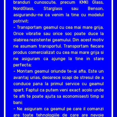
branduri cunoscute, precum KMKI Glass,
NordGlass, Starglass sau Benson,
asigurandu-ne ca venim la tine cu modelul
potrivit;
- Transportam geamul cu cea mai mare grija.
Orice vibratie sau orice soc poate duce la
slabirea rezistentei geamului. Din acest motiv
ne asumam transportul. Transportam fiecare
produs comercializat cu cea mai mare grija si
ne asiguram ca ajunge la tine in stare
perfecta;
- Montam geamul oriunde te-ai afla. Este un
avantaj urias, deoarece scapi de stresul de a
conduce pana la primul service cu geamul
spart. Faptul ca putem veni exact acolo unde
te afli te poate ajuta sa economisesti timp si
bani;
- Ne asiguram ca geamul pe care il comanzi
are toate tehnologiile de care are nevoie