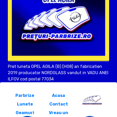
Pret luneta OPEL AGILA (B) (H08) an fabricatien
2019 producator NORDGLASS vandut in VADU ANEI
ILFOV cod postal 77034
Parbrize
Acasa
Lunete
Contact
Geamuri
Vreau un