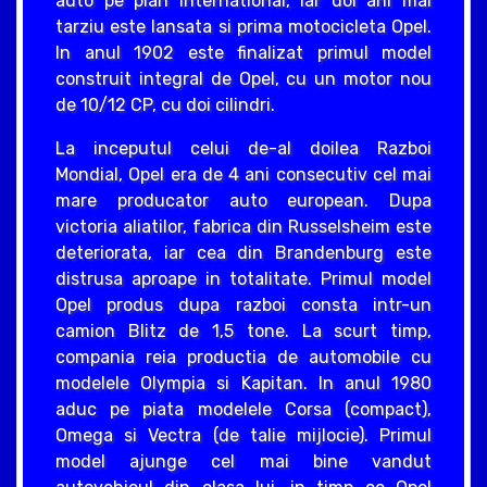
auto pe plan international, iar doi ani mai
tarziu este lansata si prima motocicleta Opel.
In anul 1902 este finalizat primul model
construit integral de Opel, cu un motor nou
de 10/12 CP, cu doi cilindri.
La inceputul celui de-al doilea Razboi
Mondial, Opel era de 4 ani consecutiv cel mai
mare producator auto european. Dupa
victoria aliatilor, fabrica din Russelsheim este
deteriorata, iar cea din Brandenburg este
distrusa aproape in totalitate. Primul model
Opel produs dupa razboi consta intr-un
camion Blitz de 1,5 tone. La scurt timp,
compania reia productia de automobile cu
modelele Olympia si Kapitan. In anul 1980
aduc pe piata modelele Corsa (compact),
Omega si Vectra (de talie mijlocie). Primul
model ajunge cel mai bine vandut