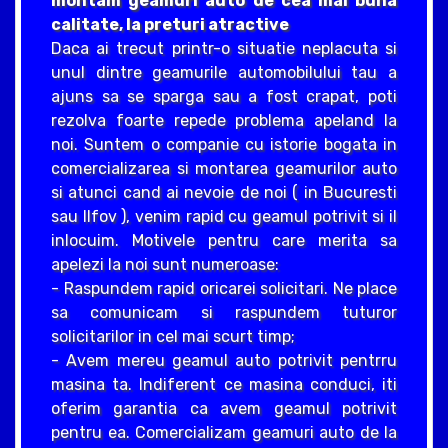
montam geamuri auto de cea mai buna
calitate, la preturi atractive
Daca ai trecut printr-o situatie neplacuta si
unul dintre geamurile automobilului tau a
ajuns sa se sparga sau a fost crapat, poti
rezolva foarte repede problema apeland la
noi. Suntem o companie cu istorie bogata in
comercializarea si montarea geamurilor auto
si atunci cand ai nevoie de noi ( in Bucuresti
sau Ilfov ), venim rapid cu geamul potrivit si il
inlocuim. Motivele pentru care merita sa
apelezi la noi sunt numeroase:
- Raspundem rapid oricarei solicitari. Ne place
sa comunicam si raspundem tuturor
solicitarilor in cel mai scurt timp;
- Avem mereu geamul auto potrivit pentrru
masina ta. Indiferent ce masina conduci, iti
oferim garantia ca avem geamul potrivit
pentru ea. Comercializam geamuri auto de la