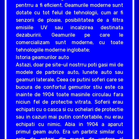
pentrru a fi eficient. Geamurile moderne sunt
dotate cu tot felul de tehnologii, cum ar fi
senzorii de ploaie, posibilitatea de a filtra
emisiile UV sau incalzirea destinata
dezaburirii. Geamurile pe care le
comercializam sunt moderne, cu toate
tehnologiile moderne inglobate;
Istoria geamurilor auto
Astazi, doar pe site-ul nostrru poti gasi mii de
modele de parbrize auto, lunete auto sau
geamuri laterale. Ceea ce putini soferi care se
bucura de confortul gemurilor stiu este ca
inainte de 1904 toate masinile circulau fara
niciun fel de protectie vitrata. Soferii erau
echipati cu o casca si cu ochelari de protectie
sau in cazuri mai putin confortabile, nu erau
echipati cu nimic. Abia in 1904 a aparut
primul geam auto. Era un parbriz similar cu