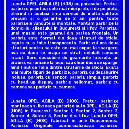
Luneta OPEL AGILA (B) (H08) cu parasolar. Preturi
parbrize practica cele mai mici preturi de pe piata,
oferind in acelasi timp servicii de inalta calitate
precum si o garantie de 2 ani pentru toate
parbrizele vandute si montate. Montam parbrize la
domiciliul clientului in Bucuresti si Ilfov. Parbrizul
unei masini este geamul din partea frontala. Un
parbriz este format din doua straturi de sticla,
legate cu o folie transparenta. Parbrizul are doua
straturi pentru ca este cel mai expus la spargere,
asa ca daca se crapa un strat, celalalt ramane
intact. Spre deosebire de geamurile laterale, un
prabriz va ramane la locul sau chiar daca se sparge,
fiind tinut de folia dintre straturile de sticla. Exista
mai multe tipuri de parbrize: parbriz cu dezaburire
inclusa, parbriz cu senzor, parbriz simplu, parbriz
cu head-up display, parbriz heliomat, parbriz cu
camera sau parbriz cu camere.
Luneta OPEL AGILA (B) (H08). Preturi parbrize
monteaza si livreaza parbrize auto OPEL AGILA (B)
(H08) in Bucuresti Sector 1, Sector 2, Sector 3,
Sector 4, Sector 5, Sector 6 si Ilfov. Luneta OPEL
AGILA (B) (H08) fabricat in anii: Deasemenea,
Parbrize Originale comercializeaza parbrize,