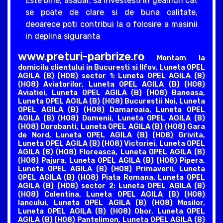
Este bine, asadar, sa investesti in geamuri cat
se poate de clare si de buna calitate,
deoarece poti contribui la o folosire a masinii
in deplina siguranta
www.preturi-parbrize.ro
Montam la
domicilu clientului in Bucuresti si Ilfov. Luneta OPEL
AGILA (B) (H08) sector 1: Luneta OPEL AGILA (B)
(H08) Aviatorilor, Luneta OPEL AGILA (B) (H08)
Aviatiei, Luneta OPEL AGILA (B) (H08) Baneasa,
Luneta OPEL AGILA (B) (H08) Bucurestii Noi, Luneta
OPEL AGILA (B) (H08) Damaroaia, Luneta OPEL
AGILA (B) (H08) Domenii, Luneta OPEL AGILA (B)
(H08) Dorobanti, Luneta OPEL AGILA (B) (H08) Gara
de Nord, Luneta OPEL AGILA (B) (H08) Grivita,
Luneta OPEL AGILA (B) (H08) Victoriei, Luneta OPEL
AGILA (B) (H08) Floreasca, Luneta OPEL AGILA (B)
(H08) Pajura, Luneta OPEL AGILA (B) (H08) Pipera,
Luneta OPEL AGILA (B) (H08) Primaverii, Luneta
OPEL AGILA (B) (H08) Piata Romana. Luneta OPEL
AGILA (B) (H08) sector 2: Luneta OPEL AGILA (B)
(H08) Colentina, Luneta OPEL AGILA (B) (H08)
Iancului, Luneta OPEL AGILA (B) (H08) Mosilor,
Luneta OPEL AGILA (B) (H08) Obor, Luneta OPEL
AGILA (B) (H08) Pantelimon, Luneta OPEL AGILA (B)