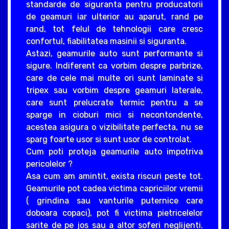
standarde de siguranta pentru producatorii
de geamuri iar ulterior au aparut, rand pe
rand, tot felul de tehnologii care cresc
confortul, fiabilitatea masinii si siguranta.
Astazi, geamurile auto sunt performante si
sigure. Indiferent ca vorbim despre parbrize,
care de cele mai multe ori sunt laminate si
tripex sau vorbim despre geamuri laterale,
care sunt prelucrate termic pentru a se
sparge in cioburi mici si necontondente,
acestea asigura o vizibilitate perfecta, nu se
sparg foarte usor si sunt usor de controlat.
Cum poti proteja geamurile auto impotriva
pericolelor ?
Asa cum am amintit, exista riscuri peste tot.
Geamurile pot cadea victima capriciilor vremii
( grindina sau vanturile puternice care
doboara copaci), pot fi victima pietricelelor
sarite de pe jos sau a altor soferi neglijenti.