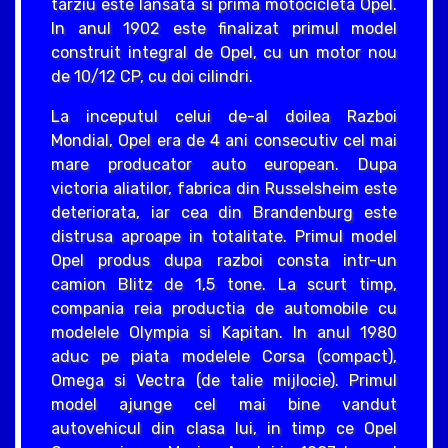
tarziu este lansata si prima motocicleta Opel.
In anul 1902 este finalizat primul model
construit integral de Opel, cu un motor nou
de 10/12 CP, cu doi cilindri.
La inceputul celui de-al doilea Razboi
Mondial, Opel era de 4 ani consecutiv cel mai
mare producator auto european. Dupa
victoria aliatilor, fabrica din Russelsheim este
deteriorata, iar cea din Brandenburg este
distrusa aproape in totalitate. Primul model
Opel produs dupa razboi consta intr-un
camion Blitz de 1,5 tone. La scurt timp,
compania reia productia de automobile cu
modelele Olympia si Kapitan. In anul 1980
aduc pe piata modelele Corsa (compact),
Omega si Vectra (de talie mijlocie). Primul
model ajunge cel mai bine vandut
autovehicul din clasa lui, in timp ce Opel