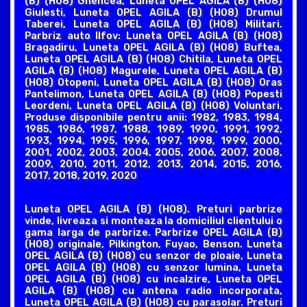
(B) (H08) Ghencea, Luneta OPEL AGILA (B) (H08)
Giulesti, Luneta OPEL AGILA (B) (H08) Drumul
Taberei, Luneta OPEL AGILA (B) (H08) Militari.
Parbriz auto Ilfov: Luneta OPEL AGILA (B) (H08)
Bragadiru, Luneta OPEL AGILA (B) (H08) Buftea,
Luneta OPEL AGILA (B) (H08) Chitila, Luneta OPEL
AGILA (B) (H08) Magurele, Luneta OPEL AGILA (B)
(H08) Otopeni, Luneta OPEL AGILA (B) (H08) Oras
Pantelimon, Luneta OPEL AGILA (B) (H08) Popesti
Leordeni, Luneta OPEL AGILA (B) (H08) Voluntari.
Produse disponibile pentru anii: 1982, 1983, 1984,
1985, 1986, 1987, 1988, 1989, 1990, 1991, 1992,
1993, 1994, 1995, 1996, 1997, 1998, 1999, 2000,
2001, 2002, 2003, 2004, 2005, 2006, 2007, 2008,
2009, 2010, 2011, 2012, 2013, 2014, 2015, 2016,
2017, 2018, 2019, 2020
Luneta OPEL AGILA (B) (H08). Preturi parbrize
vinde, livreaza si monteaza la domiciliul clientului o
gama larga de parbrize. Parbrize OPEL AGILA (B)
(H08) originale, Pilkington, Fuyao, Benson. Luneta
OPEL AGILA (B) (H08) cu senzor de ploaie, Luneta
OPEL AGILA (B) (H08) cu senzor lumina, Luneta
OPEL AGILA (B) (H08) cu incalzire, Luneta OPEL
AGILA (B) (H08) cu antena radio incorporata,
Luneta OPEL AGILA (B) (H08) cu parasolar. Preturi