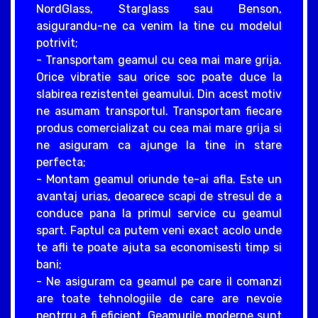
NordGlass, Starglass sau Benson,
asigurandu-ne ca venim la tine cu modelul
potrivit;
- Transportam geamul cu cea mai mare grija.
Orice vibratie sau orice soc poate duce la
slabirea rezistentei geamului. Din acest motiv
ne asumam transportul. Transportam fiecare
produs comercializat cu cea mai mare grija si
ne asiguram ca ajunge la tine in stare
perfecta;
- Montam geamul oriunde te-ai afla. Este un
avantaj urias, deoarece scapi de stresul de a
conduce pana la primul service cu geamul
spart. Faptul ca putem veni exact acolo unde
te afli te poate ajuta sa economisesti timp si
bani;
- Ne asiguram ca geamul pe care il comanzi
are toate tehnologiile de care are nevoie
pentrru a fi eficient. Geamurile moderne sunt