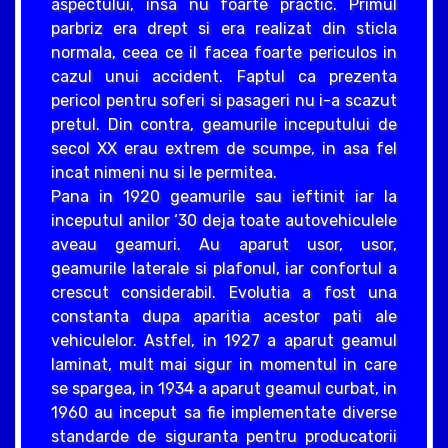
aspectului, insa nu foarte practic. Primul
parbriz era drept si era realizat din sticla
normala, ceea ce il facea foarte periculos in
cazul unui accident. Faptul ca prezenta
pericol pentru soferi si pasageri nu i-a scazut
pretul. Din contra, geamurile inceputului de
secol XX erau extrem de scumpe, in asa fel
incat nimeni nu si le permitea.
Pana in 1920 geamurile sau ieftinit iar la
inceputul anilor ‘30 deja toate autovehiculele
aveau geamuri. Au aparut usor, usor,
geamurile laterale si plafonul, iar confortul a
crescut considerabil. Evolutia a fost una
constanta dupa aparitia acestor pati ale
vehiculelor. Astfel, in 1927 a aparut geamul
laminat, mult mai sigur in momentul in care
se spargea, in 1934 a aparut geamul curbat, in
1960 au inceput sa fie implementate diverse
standarde de siguranta pentru producatorii