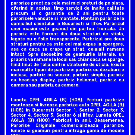
parbrize practica cele mai mici preturi de pe piata,
oferind in acelasi timp servicii de inalta calitate
precum si o garantie de 2 ani pentru toate
parbrizele vandute si montate. Montam parbrize la
domiciliul clientului in Bucuresti si Ilfov. Parbrizul
unei masini este geamul din partea frontala. Un
parbriz este format din doua straturi de sticla,
legate cu o folie transparenta. Parbrizul are doua
straturi pentru ca este cel mai expus la spargere,
asa ca daca se crapa un strat, celalalt ramane
intact. Spre deosebire de geamurile laterale, un
prabriz va ramane la locul sau chiar daca se sparge,
fiind tinut de folia dintre straturile de sticla. Exista
mai multe tipuri de parbrize: parbriz cu dezaburire
inclusa, parbriz cu senzor, parbriz simplu, parbriz
cu head-up display, parbriz heliomat, parbriz cu
camera sau parbriz cu camere.
Luneta OPEL AGILA (B) (H08). Preturi parbrize
monteaza si livreaza parbrize auto OPEL AGILA (B)
(H08) in Bucuresti Sector 1, Sector 2, Sector 3,
Sector 4, Sector 5, Sector 6 si Ilfov. Luneta OPEL
AGILA (B) (H08) fabricat in anii: Deasemenea,
Parbrize Originale comercializeaza parbrize,
lunete si geamuri pentru intraga gama de modele