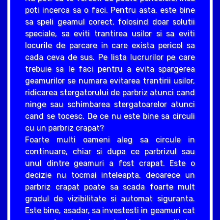
poti incerca sa o faci. Pentru asta, este bine
sa speli geamul corect, folosind doar solutii
speciale, sa eviti trantirea usilor si sa eviti
locurile de parcare in care exista pericol sa
cada ceva de sus. Pe lista lucrurilor pe care
trebuie sa le faci pentru a evita spargerea
geamurilor se numara evitarea trantirii usilor,
ridicarea stergatorului de parbriz atunci cand
ninge sau schimbarea stergatoarelor atunci
cand se tocesc. De ce nu este bine sa circuli
cu un parbriz crapat?
Foarte multi oameni aleg sa circule in
continuare, chiar si dupa ce parbrizul sau
unul dintre geamuri a fost crapat. Este o
decizie nu tocmai inteleapta, deoarece un
parbriz crapat poate sa scada foarte mult
gradul de vizibilitate si automat siguranta.
Este bine, asadar, sa investesti in geamuri cat