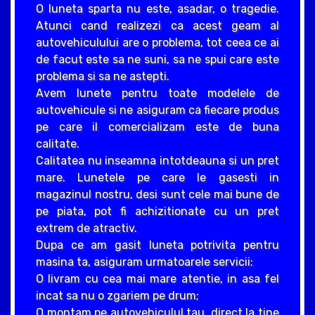
O luneta sparta nu este, asadar, o tragedie.
Atunci cand realizezi ca acest geam al
autovehiculului are o problema, tot ceea ce ai
de facut este sa ne suni, sa ne spui care este
problema si sa ne astepti.
Avem lunete pentru toate modelele de
autovehicule si ne asiguram ca fiecare produs
pe care il comercializam este de buna
calitate.
Calitatea nu inseamna intotdeauna si un pret
mare. Lunetele pe care le gasesti in
magazinul nostru, desi sunt cele mai bune de
pe piata, pot fi achizitionate cu un pret
extrem de atractiv.
Dupa ce am gasit luneta potrivita pentru
masina ta, asiguram urmatoarele servicii:
O livram cu cea mai mare atentie, in asa fel
incat sa nu o zgariem pe drum;
O montam pe autovehiculul tau, direct la tine