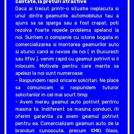
calitate, la preturi atractive
Daca ai trecut printr-o situatie neplacuta si
unul dintre geamurile automobilului tau a
ajuns sa se sparga sau a fost crapat, poti
rezolva foarte repede problema apeland la
noi. Suntem o companie cu istorie bogata in
comercializarea si montarea geamurilor auto
si atunci cand ai nevoie de noi ( in Bucuresti
sau Ilfov ), venim rapid cu geamul potrivit si il
inlocuim. Motivele pentru care merita sa
apelezi la noi sunt numeroase:
- Raspundem rapid oricarei solicitari. Ne place
sa comunicam si raspundem tuturor
solicitarilor in cel mai scurt timp;
- Avem mereu geamul auto potrivit pentrru
masina ta. Indiferent ce masina conduci, iti
oferim garantia ca avem geamul potrivit
pentru ea. Comercializam geamuri auto de la
branduri cunoscute, precum KMKI Glass,