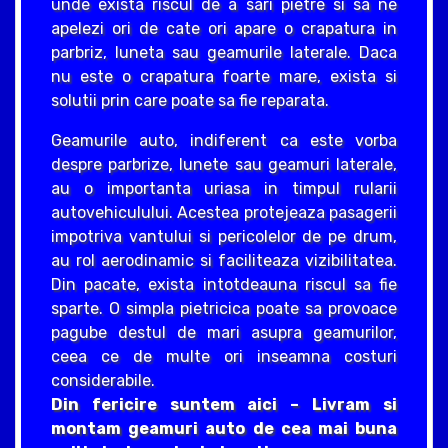
unde exista riscul de a sari pietre si sa ne
apelezi ori de cate ori apare o crapatura in
parbriz, luneta sau geamurile laterale. Daca
nu este o crapatura foarte mare, exista si
solutii prin care poate sa fie reparata.
Geamurile auto, indiferent ca este vorba
despre parbrize, lunete sau geamuri laterale,
au o importanta uriasa in timpul rularii
autovehiculului. Acestea protejeaza pasagerii
impotriva vantului si pericolelor de pe drum,
au rol aerodinamic si faciliteaza vizibilitatea.
Din pacate, exista intotdeauna riscul sa fie
sparte. O simpla pietricica poate sa provoace
pagube destul de mari asupra geamurilor,
ceea ce de multe ori inseamna costuri
considerabile.
Din fericire suntem aici – Livram si
montam geamuri auto de cea mai buna