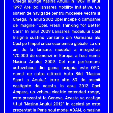
Omega ajunge Masina Anului in 1987. In anul
1997 Are loc lansarea Mobility Initiative, un
sistem de navigatie pentru modelele Vectra si
Omega. In anul 2002 Opel incepe o campanie
de imagine: “Opel. Fresh Thinking for Better
Cars”. In anul 2009 Lansarea modelului Opel
Insignia sustine vanzarile din Germania ale
Opel pe timpul crizei economice globale. La un
an de la lansare, modelul a inregistrat
170.000 de comenzi in Europa, a fost numit
Masina Anului 2009. Cel mai performant
autovehicul din gama Insignia este OPC,
numit de catre cititorii Auto Bild "Masina
Sport a Anului", intre alte 30 de premii
castigate de acesta. In anul 2012 Opel
Ampera, un vehicul electric extended-range,
este prezentat la Geneva. Acesta va castiga
titlul "Masina Anului 2012". In acelasi an este
prezentat la Paris noul model ADAM, o masina