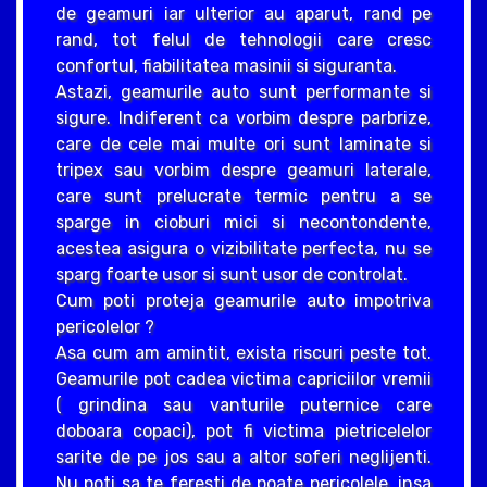
de geamuri iar ulterior au aparut, rand pe
rand, tot felul de tehnologii care cresc
confortul, fiabilitatea masinii si siguranta.
Astazi, geamurile auto sunt performante si
sigure. Indiferent ca vorbim despre parbrize,
care de cele mai multe ori sunt laminate si
tripex sau vorbim despre geamuri laterale,
care sunt prelucrate termic pentru a se
sparge in cioburi mici si necontondente,
acestea asigura o vizibilitate perfecta, nu se
sparg foarte usor si sunt usor de controlat.
Cum poti proteja geamurile auto impotriva
pericolelor ?
Asa cum am amintit, exista riscuri peste tot.
Geamurile pot cadea victima capriciilor vremii
( grindina sau vanturile puternice care
doboara copaci), pot fi victima pietricelelor
sarite de pe jos sau a altor soferi neglijenti.
Nu poti sa te feresti de poate pericolele, insa