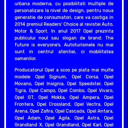
urbana moderna, cu posibilitati multiple de
personalizare la nivel de design, pentru noua
generatie de consumatori, care va castiga in
2014 premiul Readers' Choice al revistei Auto,
Motor & Sport. In anul 2017 Opel prezinta
publicului noul sau slogan de brand: The
future is everyone’s. Autoturismele nu mai
sunt in centrul atentiei, ci mobilitatea
oamenilor.
Producatorul Opel a scos pe piata mai multe
modele Opel Signum, Opel Corsa, Opel
Movano, Opel Insignia, Opel Speedster, Opel
Tigra, Opel Campo, Opel Combo, Opel Vivaro,
Opel GT, Opel Mokka, Opel Ampera, Opel
Frontera, Opel Crossland, Opel Vectra, Opel
Arena, Opel Zafira, Opel Cascada, Opel Antara,
Opel Adam, Opel Agila, Opel Astra, Opel
Grandland X, Opel Grandland, Opel Karl, Opel