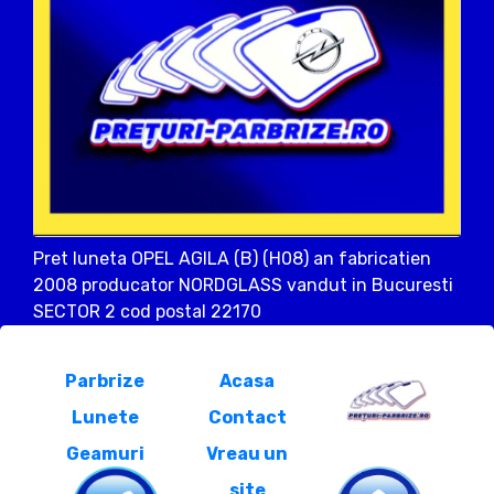
Pret luneta OPEL AGILA (B) (H08) an fabricatien
2008 producator NORDGLASS vandut in Bucuresti
SECTOR 2 cod postal 22170
Parbrize
Acasa
Lunete
Contact
Geamuri
Vreau un
site