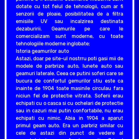
dotate cu tot felul de tehnologii, cum ar fi
senzorii de ploaie, posibilitatea de a filtra
emisiile UV sau incalzirea destinata
dezaburirii. Geamurile pe care le
comercializam sunt moderne, cu toate
tehnologiile moderne inglobate;
Istoria geamurilor auto
Astazi, doar pe site-ul nostrru poti gasi mii de
modele de parbrize auto, lunete auto sau
geamuri laterale. Ceea ce putini soferi care se
bucura de confortul gemurilor stiu este ca
inainte de 1904 toate masinile circulau fara
niciun fel de protectie vitrata. Soferii erau
echipati cu o casca si cu ochelari de protectie
sau in cazuri mai putin confortabile, nu erau
echipati cu nimic. Abia in 1904 a aparut
primul geam auto. Era un parbriz similar cu
cele de astazi din punct de vedere al