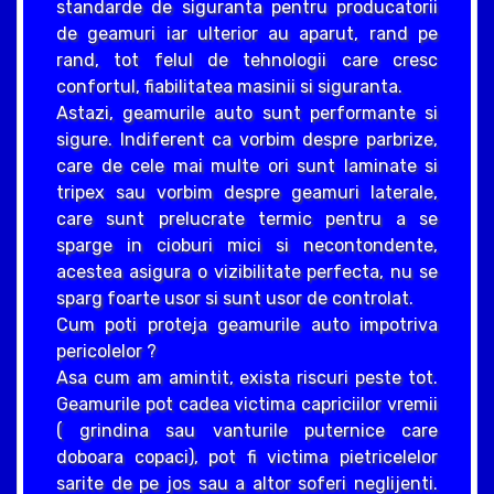
standarde de siguranta pentru producatorii
de geamuri iar ulterior au aparut, rand pe
rand, tot felul de tehnologii care cresc
confortul, fiabilitatea masinii si siguranta.
Astazi, geamurile auto sunt performante si
sigure. Indiferent ca vorbim despre parbrize,
care de cele mai multe ori sunt laminate si
tripex sau vorbim despre geamuri laterale,
care sunt prelucrate termic pentru a se
sparge in cioburi mici si necontondente,
acestea asigura o vizibilitate perfecta, nu se
sparg foarte usor si sunt usor de controlat.
Cum poti proteja geamurile auto impotriva
pericolelor ?
Asa cum am amintit, exista riscuri peste tot.
Geamurile pot cadea victima capriciilor vremii
( grindina sau vanturile puternice care
doboara copaci), pot fi victima pietricelelor
sarite de pe jos sau a altor soferi neglijenti.