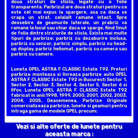
doua straturi de sticla, legate cu o folie
transparenta. Parbrizul are doua straturi pentru ca
este cel mai expus la spargere, asa ca daca se
crapa un strat, celalalt ramane intact. Spre
deosebire de geamurile laterale, un prabriz va
ramane la locul sau chiar daca se sparge, fiind tinut
de folia dintre straturile de sticla. Exista mai multe
tipuri de parbrize: parbriz cu dezaburire inclusa,
parbriz cu senzor, parbriz simplu, parbriz cu head-
up display, parbriz heliomat, parbriz cu camera sau
parbriz cu camere.
Luneta OPEL ASTRA F CLASSIC Estate T92. Preturi
parbrize monteaza si livreaza parbrize auto OPEL
ASTRA F CLASSIC Estate T92 in Bucuresti Sector 1,
Sector 2, Sector 3, Sector 4, Sector 5, Sector 6 si
Ilfov. Luneta OPEL ASTRA F CLASSIC Estate T92
fabricat in anii:1998, 1999, 2000, 2001, 2002, 2003,
2004, 2005, Deasemenea, Parbrize Originale
comercializeaza parbrize, lunete si geamuri pentru
intraga gama de modele OPEL precum:
Vezi si alte oferte de lunete pentru
aceasta marca :