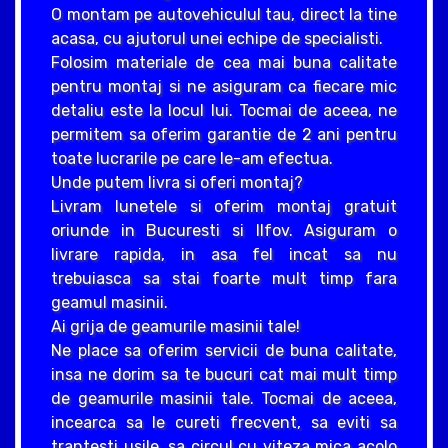
O montam pe autovehiculul tau, direct la tine
acasa, cu ajutorul unei echipe de specialisti.
Folosim materiale de cea mai buna calitate
pentru montaj si ne asiguram ca fiecare mic
detaliu este la locul lui. Tocmai de aceea, ne
permitem sa oferim garantie de 2 ani pentru
toate lucrarile pe care le-am efectua.
Unde putem livra si oferi montaj?
Livram lunetele si oferim montaj gratuit
oriunde in Bucuresti si Ilfov. Asiguram o
livrare rapida, in asa fel incat sa nu
trebuiasca sa stai foarte mult timp fara
geamul masinii.
Ai grija de geamurile masinii tale!
Ne place sa oferim servicii de buna calitate,
insa ne dorim sa te bucuri cat mai mult timp
de geamurile masinii tale. Tocmai de aceea,
incearca sa le cureti frecvent, sa eviti sa
trantesti usile, sa circul cu viteza mica acolo