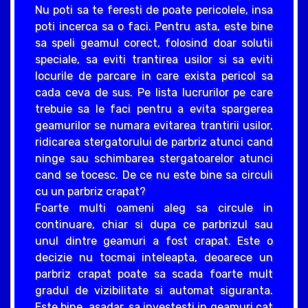
Nu poti sa te feresti de poate pericolele, insa
poti incerca sa o faci. Pentru asta, este bine
sa speli geamul corect, folosind doar solutii
speciale, sa eviti trantirea usilor si sa eviti
locurile de parcare in care exista pericol sa
cada ceva de sus. Pe lista lucrurilor pe care
trebuie sa le faci pentru a evita spargerea
geamurilor se numara evitarea trantirii usilor,
ridicarea stergatorului de parbriz atunci cand
ninge sau schimbarea stergatoarelor atunci
cand se tocesc. De ce nu este bine sa circuli
cu un parbriz crapat?
Foarte multi oameni aleg sa circule in
continuare, chiar si dupa ce parbrizul sau
unul dintre geamuri a fost crapat. Este o
decizie nu tocmai inteleapta, deoarece un
parbriz crapat poate sa scada foarte mult
gradul de vizibilitate si automat siguranta.
Este bine, asadar, sa investesti in geamuri cat