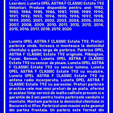
Leordeni, Luneta OPEL ASTRA F CLASSIC Estate T92
Voluntari. Produse disponibile pentru anii: 1982,
1983, 1984, 1985, 1986, 1987, 1988, 1989, 1990,
1991, 1992, 1993, 1994, 1995, 1996, 1997, 1998,
1999, 2000, 2001, 2002, 2003, 2004, 2005, 2006,
2007, 2008, 2009, 2010, 2011, 2012, 2013, 2014,
2015, 2016, 2017, 2018, 2019, 2020
Luneta OPEL ASTRA F CLASSIC Estate T92. Preturi
parbrize vinde, livreaza si monteaza la domiciliul
clientului o gama larga de parbrize. Parbrize OPEL
ASTRA F CLASSIC Estate T92 originale, Pilkington,
Fuyao, Benson. Luneta OPEL ASTRA F CLASSIC
Estate T92 cu senzor de ploaie, Luneta OPEL ASTRA
F CLASSIC Estate T92 cu senzor lumina, Luneta
OPEL ASTRA F CLASSIC Estate T92 cu incalzire,
Luneta OPEL ASTRA F CLASSIC Estate T92 cu
antena radio incorporata, Luneta OPEL ASTRA F
CLASSIC Estate T92 cu parasolar. Preturi parbrize
practica cele mai mici preturi de pe piata, oferind
in acelasi timp servicii de inalta calitate precum si o
garantie de 2 ani pentru toate parbrizele vandute si
montate. Montam parbrize la domiciliul clientului in
Bucuresti si Ilfov. Parbrizul unei masini este geamul
din partea frontala. Un parbriz este format din