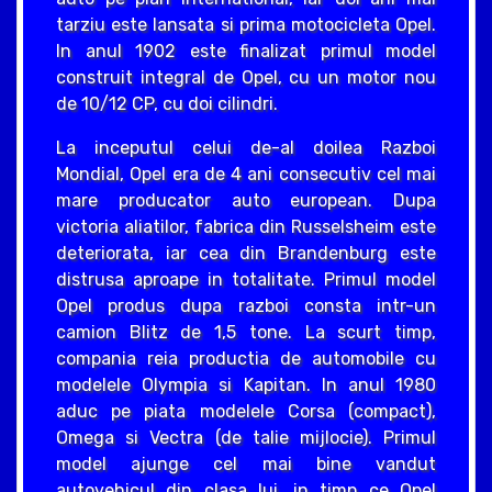
tarziu este lansata si prima motocicleta Opel.
In anul 1902 este finalizat primul model
construit integral de Opel, cu un motor nou
de 10/12 CP, cu doi cilindri.
La inceputul celui de-al doilea Razboi
Mondial, Opel era de 4 ani consecutiv cel mai
mare producator auto european. Dupa
victoria aliatilor, fabrica din Russelsheim este
deteriorata, iar cea din Brandenburg este
distrusa aproape in totalitate. Primul model
Opel produs dupa razboi consta intr-un
camion Blitz de 1,5 tone. La scurt timp,
compania reia productia de automobile cu
modelele Olympia si Kapitan. In anul 1980
aduc pe piata modelele Corsa (compact),
Omega si Vectra (de talie mijlocie). Primul
model ajunge cel mai bine vandut
autovehicul din clasa lui, in timp ce Opel