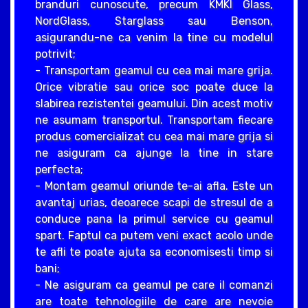
branduri cunoscute, precum KMKI Glass,
NordGlass, Starglass sau Benson,
asigurandu-ne ca venim la tine cu modelul
potrivit;
- Transportam geamul cu cea mai mare grija.
Orice vibratie sau orice soc poate duce la
slabirea rezistentei geamului. Din acest motiv
ne asumam transportul. Transportam fiecare
produs comercializat cu cea mai mare grija si
ne asiguram ca ajunge la tine in stare
perfecta;
- Montam geamul oriunde te-ai afla. Este un
avantaj urias, deoarece scapi de stresul de a
conduce pana la primul service cu geamul
spart. Faptul ca putem veni exact acolo unde
te afli te poate ajuta sa economisesti timp si
bani;
- Ne asiguram ca geamul pe care il comanzi
are toate tehnologiile de care are nevoie