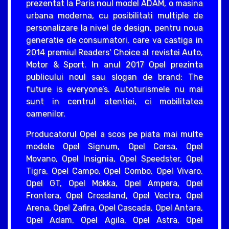
prezentat la Paris noul model ADAM, o masina
urbana moderna, cu posibilitati multiple de
personalizare la nivel de design, pentru noua
generatie de consumatori, care va castiga in
2014 premiul Readers' Choice al revistei Auto,
Motor & Sport. In anul 2017 Opel prezinta
publicului noul sau slogan de brand: The
future is everyone’s. Autoturismele nu mai
sunt in centrul atentiei, ci mobilitatea
oamenilor.
Producatorul Opel a scos pe piata mai multe
modele Opel Signum, Opel Corsa, Opel
Movano, Opel Insignia, Opel Speedster, Opel
Tigra, Opel Campo, Opel Combo, Opel Vivaro,
Opel GT, Opel Mokka, Opel Ampera, Opel
Frontera, Opel Crossland, Opel Vectra, Opel
Arena, Opel Zafira, Opel Cascada, Opel Antara,
Opel Adam, Opel Agila, Opel Astra, Opel