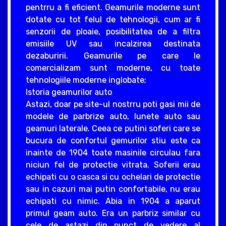
pentrru a fi eficient. Geamurile moderne sunt
dotate cu tot felul de tehnologii, cum ar fi
senzorii de ploaie, posibilitatea de a filtra
emisiile UV sau incalzirea destinata
dezaburirii. Geamurile pe care le
comercializam sunt moderne, cu toate
tehnologiile moderne inglobate;
Istoria geamurilor auto
Astazi, doar pe site-ul nostrru poti gasi mii de
modele de parbrize auto, lunete auto sau
geamuri laterale. Ceea ce putini soferi care se
bucura de confortul gemurilor stiu este ca
inainte de 1904 toate masinile circulau fara
niciun fel de protectie vitrata. Soferii erau
echipati cu o casca si cu ochelari de protectie
sau in cazuri mai putin confortabile, nu erau
echipati cu nimic. Abia in 1904 a aparut
primul geam auto. Era un parbriz similar cu
cele de astazi din punct de vedere al