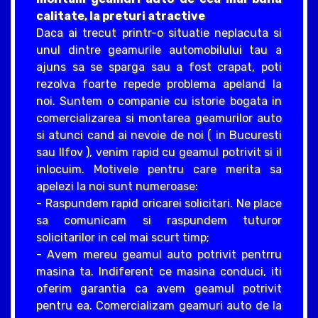
calitate, la preturi atractive
Daca ai trecut printr-o situatie neplacuta si
unul dintre geamurile automobilului tau a
ajuns sa se sparga sau a fost crapat, poti
rezolva foarte repede problema apeland la
noi. Suntem o companie cu istorie bogata in
comercializarea si montarea geamurilor auto
si atunci cand ai nevoie de noi ( in Bucuresti
sau Ilfov ), venim rapid cu geamul potrivit si il
inlocuim. Motivele pentru care merita sa
apelezi la noi sunt numeroase:
- Raspundem rapid oricarei solicitari. Ne place
sa comunicam si raspundem tuturor
solicitarilor in cel mai scurt timp;
- Avem mereu geamul auto potrivit pentrru
masina ta. Indiferent ce masina conduci, iti
oferim garantia ca avem geamul potrivit
pentru ea. Comercializam geamuri auto de la