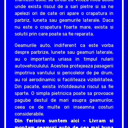
unde exista riscul de a sari pietre si sa ne
apelezi ori de cate ori apare o crapatura in
parbriz, luneta sau geamurile laterale. Daca
nu este o crapatura foarte mare, exista si
solutii prin care poate sa fie reparata.
Geamurile auto, indiferent ca este vorba
despre parbrize, lunete sau geamuri laterale,
au o importanta uriasa in timpul rularii
autovehiculului. Acestea protejeaza pasagerii
impotriva vantului si pericolelor de pe drum,
au rol aerodinamic si faciliteaza vizibilitatea.
Din pacate, exista intotdeauna riscul sa fie
sparte. O simpla pietricica poate sa provoace
pagube destul de mari asupra geamurilor,
ceea ce de multe ori inseamna costuri
considerabile.
Din fericire suntem aici – Livram si
montam geamuri auto de cea mai buna