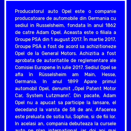
Producatorul auto Opel este o companie
producatoare de automobile din Germania cu
sediul in Russelsheim, fondata în anul 1862
de catre Adam Opel. Aceasta este o filiala a
Groupe PSA din 1 august 2017. În martie 2017,
Groupe PSA a fost de acord sa achizitioneze
Opel de la General Motors. Achizitia a fost
aprobata de autoritatile de reglementare ale
Comisiei Europene în iulie 2017. Sediul Opel se
afla în Rüsselsheim am Main, Hesse,
Germania. In anul 1899 Apare primul
automobil Opel, denumit „Opel Patent Motor
Car, System Lutzmann”. Din pacate, Adam
Opel nu a apucat sa participe la lansare, el
decedand la varsta de 58 de ani. Afacerea
este preluata de sotia lui, Sophie, si de fiii lor.
In acelasi an, compania debuteaza la cursele
auto pe plan international, iar doi ani mai