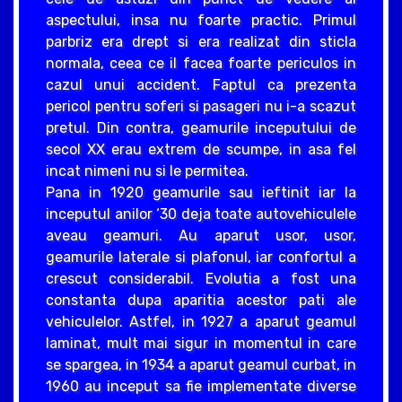
aspectului, insa nu foarte practic. Primul
parbriz era drept si era realizat din sticla
normala, ceea ce il facea foarte periculos in
cazul unui accident. Faptul ca prezenta
pericol pentru soferi si pasageri nu i-a scazut
pretul. Din contra, geamurile inceputului de
secol XX erau extrem de scumpe, in asa fel
incat nimeni nu si le permitea.
Pana in 1920 geamurile sau ieftinit iar la
inceputul anilor ‘30 deja toate autovehiculele
aveau geamuri. Au aparut usor, usor,
geamurile laterale si plafonul, iar confortul a
crescut considerabil. Evolutia a fost una
constanta dupa aparitia acestor pati ale
vehiculelor. Astfel, in 1927 a aparut geamul
laminat, mult mai sigur in momentul in care
se spargea, in 1934 a aparut geamul curbat, in
1960 au inceput sa fie implementate diverse