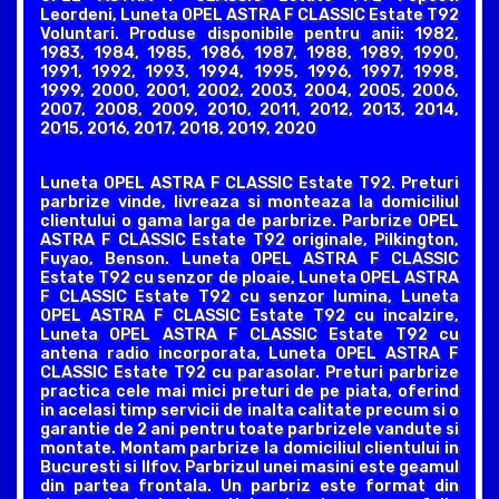
Leordeni, Luneta OPEL ASTRA F CLASSIC Estate T92
Voluntari. Produse disponibile pentru anii: 1982,
1983, 1984, 1985, 1986, 1987, 1988, 1989, 1990,
1991, 1992, 1993, 1994, 1995, 1996, 1997, 1998,
1999, 2000, 2001, 2002, 2003, 2004, 2005, 2006,
2007, 2008, 2009, 2010, 2011, 2012, 2013, 2014,
2015, 2016, 2017, 2018, 2019, 2020
Luneta OPEL ASTRA F CLASSIC Estate T92. Preturi
parbrize vinde, livreaza si monteaza la domiciliul
clientului o gama larga de parbrize. Parbrize OPEL
ASTRA F CLASSIC Estate T92 originale, Pilkington,
Fuyao, Benson. Luneta OPEL ASTRA F CLASSIC
Estate T92 cu senzor de ploaie, Luneta OPEL ASTRA
F CLASSIC Estate T92 cu senzor lumina, Luneta
OPEL ASTRA F CLASSIC Estate T92 cu incalzire,
Luneta OPEL ASTRA F CLASSIC Estate T92 cu
antena radio incorporata, Luneta OPEL ASTRA F
CLASSIC Estate T92 cu parasolar. Preturi parbrize
practica cele mai mici preturi de pe piata, oferind
in acelasi timp servicii de inalta calitate precum si o
garantie de 2 ani pentru toate parbrizele vandute si
montate. Montam parbrize la domiciliul clientului in
Bucuresti si Ilfov. Parbrizul unei masini este geamul
din partea frontala. Un parbriz este format din