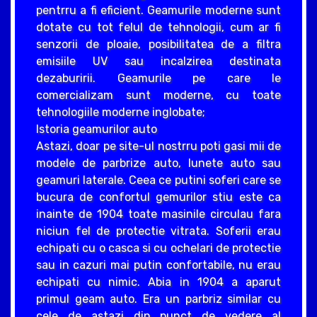
pentrru a fi eficient. Geamurile moderne sunt
dotate cu tot felul de tehnologii, cum ar fi
senzorii de ploaie, posibilitatea de a filtra
emisiile UV sau incalzirea destinata
dezaburirii. Geamurile pe care le
comercializam sunt moderne, cu toate
tehnologiile moderne inglobate;
Istoria geamurilor auto
Astazi, doar pe site-ul nostrru poti gasi mii de
modele de parbrize auto, lunete auto sau
geamuri laterale. Ceea ce putini soferi care se
bucura de confortul gemurilor stiu este ca
inainte de 1904 toate masinile circulau fara
niciun fel de protectie vitrata. Soferii erau
echipati cu o casca si cu ochelari de protectie
sau in cazuri mai putin confortabile, nu erau
echipati cu nimic. Abia in 1904 a aparut
primul geam auto. Era un parbriz similar cu
cele de astazi din punct de vedere al