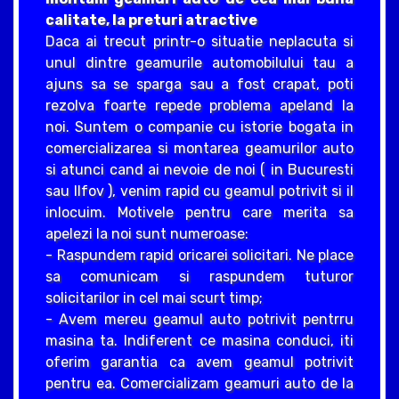
calitate, la preturi atractive
Daca ai trecut printr-o situatie neplacuta si
unul dintre geamurile automobilului tau a
ajuns sa se sparga sau a fost crapat, poti
rezolva foarte repede problema apeland la
noi. Suntem o companie cu istorie bogata in
comercializarea si montarea geamurilor auto
si atunci cand ai nevoie de noi ( in Bucuresti
sau Ilfov ), venim rapid cu geamul potrivit si il
inlocuim. Motivele pentru care merita sa
apelezi la noi sunt numeroase:
- Raspundem rapid oricarei solicitari. Ne place
sa comunicam si raspundem tuturor
solicitarilor in cel mai scurt timp;
- Avem mereu geamul auto potrivit pentrru
masina ta. Indiferent ce masina conduci, iti
oferim garantia ca avem geamul potrivit
pentru ea. Comercializam geamuri auto de la