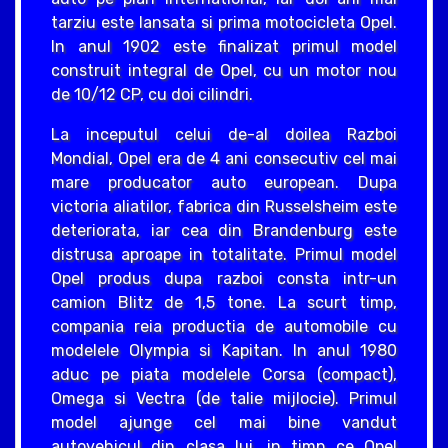
tarziu este lansata si prima motocicleta Opel.
In anul 1902 este finalizat primul model
construit integral de Opel, cu un motor nou
de 10/12 CP, cu doi cilindri.
La inceputul celui de-al doilea Razboi
Mondial, Opel era de 4 ani consecutiv cel mai
mare producator auto european. Dupa
victoria aliatilor, fabrica din Russelsheim este
deteriorata, iar cea din Brandenburg este
distrusa aproape in totalitate. Primul model
Opel produs dupa razboi consta intr-un
camion Blitz de 1,5 tone. La scurt timp,
compania reia productia de automobile cu
modelele Olympia si Kapitan. In anul 1980
aduc pe piata modelele Corsa (compact),
Omega si Vectra (de talie mijlocie). Primul
model ajunge cel mai bine vandut
autovehicul din clasa lui, in timp ce Opel