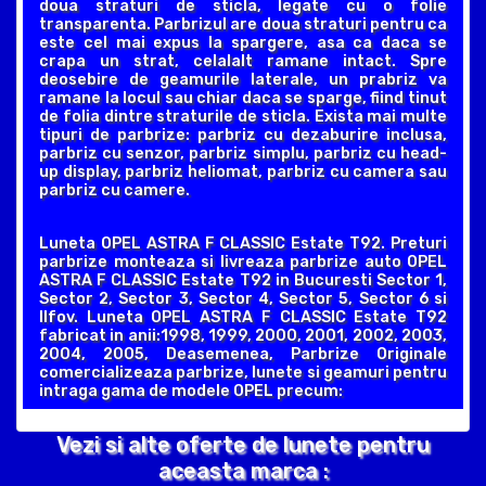
doua straturi de sticla, legate cu o folie
transparenta. Parbrizul are doua straturi pentru ca
este cel mai expus la spargere, asa ca daca se
crapa un strat, celalalt ramane intact. Spre
deosebire de geamurile laterale, un prabriz va
ramane la locul sau chiar daca se sparge, fiind tinut
de folia dintre straturile de sticla. Exista mai multe
tipuri de parbrize: parbriz cu dezaburire inclusa,
parbriz cu senzor, parbriz simplu, parbriz cu head-
up display, parbriz heliomat, parbriz cu camera sau
parbriz cu camere.
Luneta OPEL ASTRA F CLASSIC Estate T92. Preturi
parbrize monteaza si livreaza parbrize auto OPEL
ASTRA F CLASSIC Estate T92 in Bucuresti Sector 1,
Sector 2, Sector 3, Sector 4, Sector 5, Sector 6 si
Ilfov. Luneta OPEL ASTRA F CLASSIC Estate T92
fabricat in anii:1998, 1999, 2000, 2001, 2002, 2003,
2004, 2005, Deasemenea, Parbrize Originale
comercializeaza parbrize, lunete si geamuri pentru
intraga gama de modele OPEL precum:
Vezi si alte oferte de lunete pentru
aceasta marca :