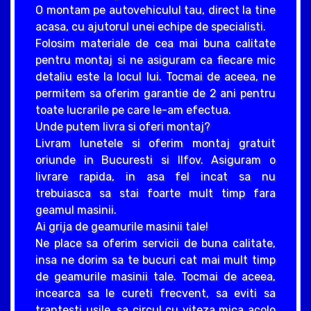
O montam pe autovehiculul tau, direct la tine
acasa, cu ajutorul unei echipe de specialisti.
Folosim materiale de cea mai buna calitate
pentru montaj si ne asiguram ca fiecare mic
detaliu este la locul lui. Tocmai de aceea, ne
permitem sa oferim garantie de 2 ani pentru
toate lucrarile pe care le-am efectua.
Unde putem livra si oferi montaj?
Livram lunetele si oferim montaj gratuit
oriunde in Bucuresti si Ilfov. Asiguram o
livrare rapida, in asa fel incat sa nu
trebuiasca sa stai foarte mult timp fara
geamul masinii.
Ai grija de geamurile masinii tale!
Ne place sa oferim servicii de buna calitate,
insa ne dorim sa te bucuri cat mai mult timp
de geamurile masinii tale. Tocmai de aceea,
incearca sa le cureti frecvent, sa eviti sa
trantesti usile, sa circul cu viteza mica acolo