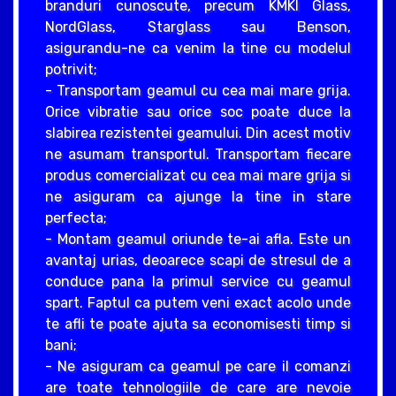
branduri cunoscute, precum KMKI Glass,
NordGlass, Starglass sau Benson,
asigurandu-ne ca venim la tine cu modelul
potrivit;
- Transportam geamul cu cea mai mare grija.
Orice vibratie sau orice soc poate duce la
slabirea rezistentei geamului. Din acest motiv
ne asumam transportul. Transportam fiecare
produs comercializat cu cea mai mare grija si
ne asiguram ca ajunge la tine in stare
perfecta;
- Montam geamul oriunde te-ai afla. Este un
avantaj urias, deoarece scapi de stresul de a
conduce pana la primul service cu geamul
spart. Faptul ca putem veni exact acolo unde
te afli te poate ajuta sa economisesti timp si
bani;
- Ne asiguram ca geamul pe care il comanzi
are toate tehnologiile de care are nevoie