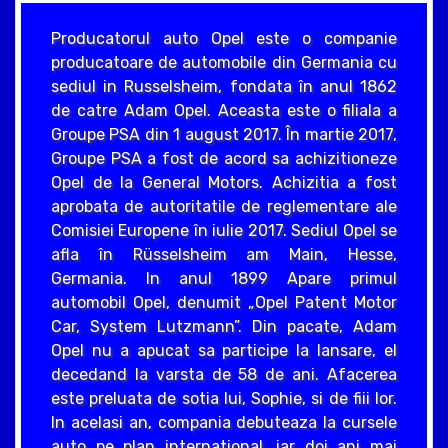
Producatorul auto Opel este o companie
producatoare de automobile din Germania cu
sediul in Russelsheim, fondata în anul 1862
de catre Adam Opel. Aceasta este o filiala a
Groupe PSA din 1 august 2017. În martie 2017,
Groupe PSA a fost de acord sa achizitioneze
Opel de la General Motors. Achizitia a fost
aprobata de autoritatile de reglementare ale
Comisiei Europene în iulie 2017. Sediul Opel se
afla în Rüsselsheim am Main, Hesse,
Germania. In anul 1899 Apare primul
automobil Opel, denumit „Opel Patent Motor
Car, System Lutzmann”. Din pacate, Adam
Opel nu a apucat sa participe la lansare, el
decedand la varsta de 58 de ani. Afacerea
este preluata de sotia lui, Sophie, si de fiii lor.
In acelasi an, compania debuteaza la cursele
auto pe plan international, iar doi ani mai