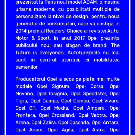
prezentat la Paris noul model ADAM, o masina
urbana moderna, cu posibilitati multiple de
personalizare la nivel de design, pentru noua
generatie de consumatori, care va castiga in
2014 premiul Readers' Choice al revistei Auto,
Motor & Sport. In anul 2017 Opel prezinta
publicului noul sau slogan de brand: The
future is everyone’s. Autoturismele nu mai
sunt in centrul atentiei, ci mobilitatea
oamenilor.
Producatorul Opel a scos pe piata mai multe
modele Opel Signum, Opel Corsa, Opel
Movano, Opel Insignia, Opel Speedster, Opel
Tigra, Opel Campo, Opel Combo, Opel Vivaro,
Opel GT, Opel Mokka, Opel Ampera, Opel
Frontera, Opel Crossland, Opel Vectra, Opel
Arena, Opel Zafira, Opel Cascada, Opel Antara,
Opel Adam, Opel Agila, Opel Astra, Opel