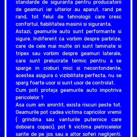
standarde de siguranta pentru producatorii
de geamuri iar ulterior au aparut, rand pe
rand, tot felul de tehnologii care cresc
confortul, fiabilitatea masinii si siguranta.
Astazi, geamurile auto sunt performante si
sigure. Indiferent ca vorbim despre parbrize,
care de cele mai multe ori sunt laminate si
tripex sau vorbim despre geamuri laterale,
care sunt prelucrate termic pentru a se
sparge in cioburi mici si necontondente,
acestea asigura o vizibilitate perfecta, nu se
sparg foarte usor si sunt usor de controlat.
Cum poti proteja geamurile auto impotriva
pericolelor ?
Asa cum am amintit, exista riscuri peste tot.
Geamurile pot cadea victima capriciilor vremii
( grindina sau vanturile puternice care
doboara copaci), pot fi victima pietricelelor
sarite de pe jos sau a altor soferi neglijenti.