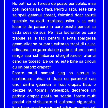
Nu poti sa te feresti de poate pericolele, insa
poti incerca sa o faci. Pentru asta, este bine
sa speli geamul corect, folosind doar solutii
speciale, sa eviti trantirea usilor si sa eviti
locurile de parcare in care exista pericol sa
cada ceva de sus. Pe lista lucrurilor pe care
trebuie sa le faci pentru a evita spargerea
geamurilor se numara evitarea trantirii usilor,
ridicarea stergatorului de parbriz atunci cand
ninge sau schimbarea stergatoarelor atunci
cand se tocesc. De ce nu este bine sa circuli
cu un parbriz crapat?
Foarte multi oameni aleg sa circule in
continuare, chiar si dupa ce parbrizul sau
unul dintre geamuri a fost crapat. Este o
decizie nu tocmai inteleapta, deoarece un
parbriz crapat poate sa scada foarte mult
gradul de vizibilitate si automat siguranta.
Este bine, asadar, sa investesti in geamuri cat