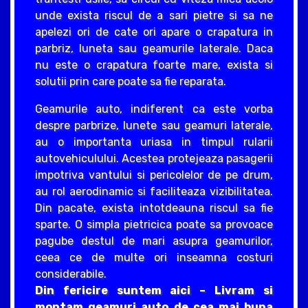
unde exista riscul de a sari pietre si sa ne
apelezi ori de cate ori apare o crapatura in
parbriz, luneta sau geamurile laterale. Daca
nu este o crapatura foarte mare, exista si
solutii prin care poate sa fie reparata.
Geamurile auto, indiferent ca este vorba
despre parbrize, lunete sau geamuri laterale,
au o importanta uriasa in timpul rularii
autovehiculului. Acestea protejeaza pasagerii
impotriva vantului si pericolelor de pe drum,
au rol aerodinamic si faciliteaza vizibilitatea.
Din pacate, exista intotdeauna riscul sa fie
sparte. O simpla pietricica poate sa provoace
pagube destul de mari asupra geamurilor,
ceea ce de multe ori inseamna costuri
considerabile.
Din fericire suntem aici – Livram si
montam geamuri auto de cea mai buna