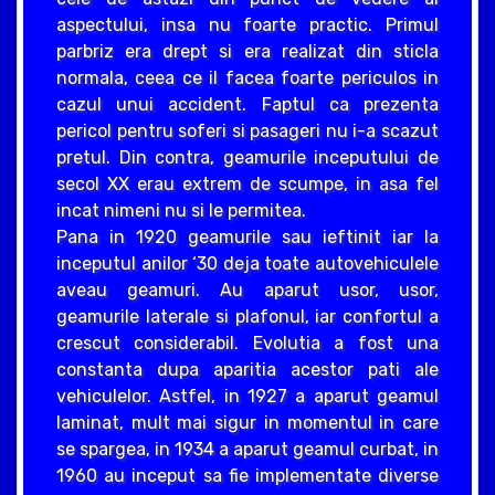
aspectului, insa nu foarte practic. Primul
parbriz era drept si era realizat din sticla
normala, ceea ce il facea foarte periculos in
cazul unui accident. Faptul ca prezenta
pericol pentru soferi si pasageri nu i-a scazut
pretul. Din contra, geamurile inceputului de
secol XX erau extrem de scumpe, in asa fel
incat nimeni nu si le permitea.
Pana in 1920 geamurile sau ieftinit iar la
inceputul anilor ‘30 deja toate autovehiculele
aveau geamuri. Au aparut usor, usor,
geamurile laterale si plafonul, iar confortul a
crescut considerabil. Evolutia a fost una
constanta dupa aparitia acestor pati ale
vehiculelor. Astfel, in 1927 a aparut geamul
laminat, mult mai sigur in momentul in care
se spargea, in 1934 a aparut geamul curbat, in
1960 au inceput sa fie implementate diverse