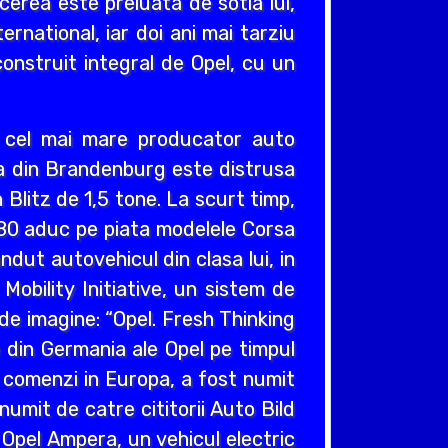
cerea este preluata de sotia lui,
ernational, iar doi ani mai tarziu
construit integral de Opel, cu un
v cel mai mare producator auto
cea din Brandenburg este distrusa
Blitz de 1,5 tone. La scurt timp,
980 aduc pe piata modelele Corsa
ndut autovehicul din clasa lui, in
obility Initiative, un sistem de
e imagine: “Opel. Fresh Thinking
e din Germania ale Opel pe timpul
e comenzi in Europa, a fost numit
umit de catre cititorii Auto Bild
 Opel Ampera, un vehicul electric