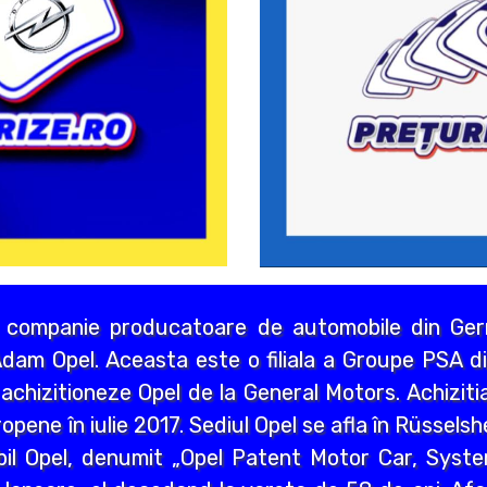
 companie producatoare de automobile din Germ
dam Opel. Aceasta este o filiala a Groupe PSA di
chizitioneze Opel de la General Motors. Achizitia
opene în iulie 2017. Sediul Opel se afla în Rüssels
bil Opel, denumit „Opel Patent Motor Car, Syst