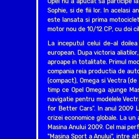
Opel nu a apucat sa participe la
Sophie, si de fiii lor. In acelas
este lansata si prima motociclet
motor nou de 10/12 CP, cu doi cil
La inceputul celui de-al doil
european. Dupa victoria aliatilo
aproape in totalitate. Primul mo
compania reia productia de auto
(compact), Omega si Vectra (de ta
timp ce Opel Omega ajunge Masin
navigatie pentru modelele Vectr
for Better Cars”. In anul 2009 L
crizei economice globale. La un 
Masina Anului 2009. Cel mai perf
"Masina Sport a Anului", intre a