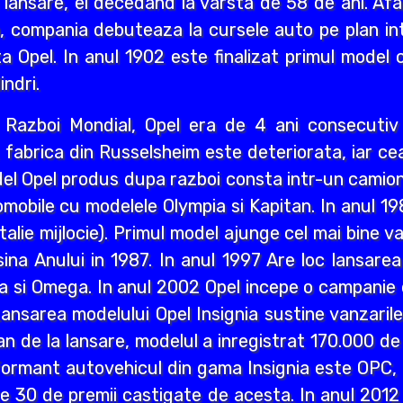
 lansare, el decedand la varsta de 58 de ani. Afa
i an, compania debuteaza la cursele auto pe plan int
a Opel. In anul 1902 este finalizat primul model 
indri.
ea Razboi Mondial, Opel era de 4 ani consecuti
r, fabrica din Russelsheim este deteriorata, iar 
del Opel produs dupa razboi consta intr-un camion 
mobile cu modelele Olympia si Kapitan. In anul 1
lie mijlocie). Primul model ajunge cel mai bine va
a Anului in 1987. In anul 1997 Are loc lansarea M
a si Omega. In anul 2002 Opel incepe o campanie d
ansarea modelului Opel Insignia sustine vanzaril
an de la lansare, modelul a inregistrat 170.000 d
ormant autovehicul din gama Insignia este OPC, n
lte 30 de premii castigate de acesta. In anul 2012