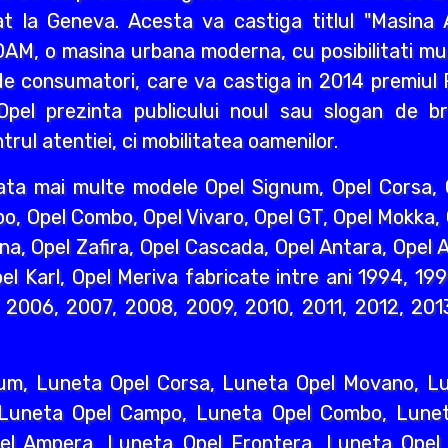
 la Geneva. Acesta va castiga titlul "Masina A
AM, o masina urbana moderna, cu posibilitati mult
e consumatori, care va castiga in 2014 premiul R
pel prezinta publicului noul sau slogan de br
rul atentiei, ci mobilitatea oamenilor.
ata mai multe modele Opel Signum, Opel Corsa, O
o, Opel Combo, Opel Vivaro, Opel GT, Opel Mokka,
na, Opel Zafira, Opel Cascada, Opel Antara, Opel A
l Karl, Opel Meriva fabricate intre ani 1994, 19
2006, 2007, 2008, 2009, 2010, 2011, 2012, 2013
um, Luneta Opel Corsa, Luneta Opel Movano, Lun
 Luneta Opel Campo, Luneta Opel Combo, Lunet
l Ampera, Luneta Opel Frontera, Luneta Opel 