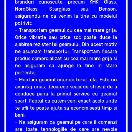
branduri cunoscute, precum KMKI Glass,
NordGlass, Starglass sau Benson,
asigurandu-ne ca venim la tine cu modelul
potrivit;
- Transportam geamul cu cea mai mare grija.
Orice vibratie sau orice soc poate duce la
slabirea rezistentei geamului. Din acest motiv
ne asumam transportul. Transportam fiecare
produs comercializat cu cea mai mare grija si
ne asiguram ca ajunge la tine in stare
perfecta;
- Montam geamul oriunde te-ai afla. Este un
avantaj urias, deoarece scapi de stresul de a
conduce pana la primul service cu geamul
spart. Faptul ca putem veni exact acolo unde
te afli te poate ajuta sa economisesti timp si
bani;
- Ne asiguram ca geamul pe care il comanzi
are toate tehnologiile de care are nevoie