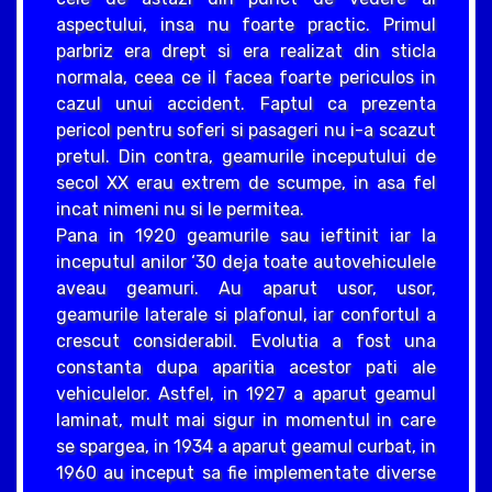
aspectului, insa nu foarte practic. Primul
parbriz era drept si era realizat din sticla
normala, ceea ce il facea foarte periculos in
cazul unui accident. Faptul ca prezenta
pericol pentru soferi si pasageri nu i-a scazut
pretul. Din contra, geamurile inceputului de
secol XX erau extrem de scumpe, in asa fel
incat nimeni nu si le permitea.
Pana in 1920 geamurile sau ieftinit iar la
inceputul anilor ‘30 deja toate autovehiculele
aveau geamuri. Au aparut usor, usor,
geamurile laterale si plafonul, iar confortul a
crescut considerabil. Evolutia a fost una
constanta dupa aparitia acestor pati ale
vehiculelor. Astfel, in 1927 a aparut geamul
laminat, mult mai sigur in momentul in care
se spargea, in 1934 a aparut geamul curbat, in
1960 au inceput sa fie implementate diverse