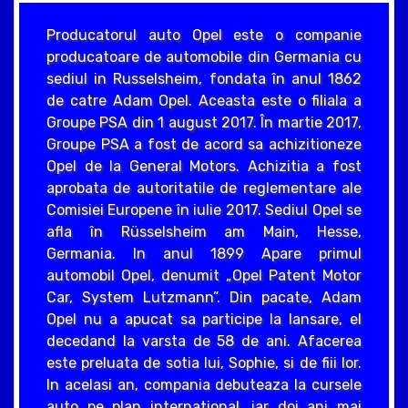
Producatorul auto Opel este o companie
producatoare de automobile din Germania cu
sediul in Russelsheim, fondata în anul 1862
de catre Adam Opel. Aceasta este o filiala a
Groupe PSA din 1 august 2017. În martie 2017,
Groupe PSA a fost de acord sa achizitioneze
Opel de la General Motors. Achizitia a fost
aprobata de autoritatile de reglementare ale
Comisiei Europene în iulie 2017. Sediul Opel se
afla în Rüsselsheim am Main, Hesse,
Germania. In anul 1899 Apare primul
automobil Opel, denumit „Opel Patent Motor
Car, System Lutzmann”. Din pacate, Adam
Opel nu a apucat sa participe la lansare, el
decedand la varsta de 58 de ani. Afacerea
este preluata de sotia lui, Sophie, si de fiii lor.
In acelasi an, compania debuteaza la cursele
auto pe plan international, iar doi ani mai