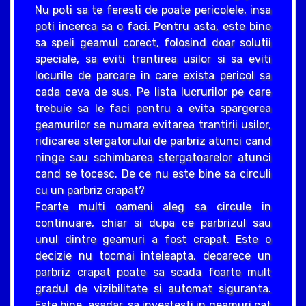
Nu poti sa te feresti de poate pericolele, insa
poti incerca sa o faci. Pentru asta, este bine
sa speli geamul corect, folosind doar solutii
speciale, sa eviti trantirea usilor si sa eviti
locurile de parcare in care exista pericol sa
cada ceva de sus. Pe lista lucrurilor pe care
trebuie sa le faci pentru a evita spargerea
geamurilor se numara evitarea trantirii usilor,
ridicarea stergatorului de parbriz atunci cand
ninge sau schimbarea stergatoarelor atunci
cand se tocesc. De ce nu este bine sa circuli
cu un parbriz crapat?
Foarte multi oameni aleg sa circule in
continuare, chiar si dupa ce parbrizul sau
unul dintre geamuri a fost crapat. Este o
decizie nu tocmai inteleapta, deoarece un
parbriz crapat poate sa scada foarte mult
gradul de vizibilitate si automat siguranta.
Este bine, asadar, sa investesti in geamuri cat