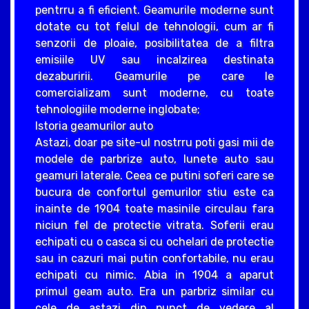
pentrru a fi eficient. Geamurile moderne sunt
dotate cu tot felul de tehnologii, cum ar fi
senzorii de ploaie, posibilitatea de a filtra
emisiile UV sau incalzirea destinata
dezaburirii. Geamurile pe care le
comercializam sunt moderne, cu toate
tehnologiile moderne inglobate;
Istoria geamurilor auto
Astazi, doar pe site-ul nostrru poti gasi mii de
modele de parbrize auto, lunete auto sau
geamuri laterale. Ceea ce putini soferi care se
bucura de confortul gemurilor stiu este ca
inainte de 1904 toate masinile circulau fara
niciun fel de protectie vitrata. Soferii erau
echipati cu o casca si cu ochelari de protectie
sau in cazuri mai putin confortabile, nu erau
echipati cu nimic. Abia in 1904 a aparut
primul geam auto. Era un parbriz similar cu
cele de astazi din punct de vedere al