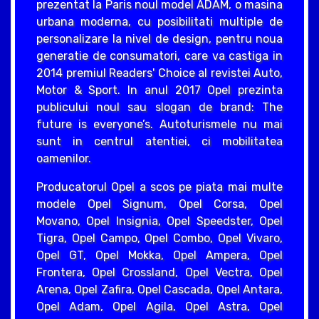
prezentat la Paris noul model ADAM, o masina
urbana moderna, cu posibilitati multiple de
personalizare la nivel de design, pentru noua
generatie de consumatori, care va castiga in
2014 premiul Readers' Choice al revistei Auto,
Motor & Sport. In anul 2017 Opel prezinta
publicului noul sau slogan de brand: The
future is everyone’s. Autoturismele nu mai
sunt in centrul atentiei, ci mobilitatea
oamenilor.
Producatorul Opel a scos pe piata mai multe
modele Opel Signum, Opel Corsa, Opel
Movano, Opel Insignia, Opel Speedster, Opel
Tigra, Opel Campo, Opel Combo, Opel Vivaro,
Opel GT, Opel Mokka, Opel Ampera, Opel
Frontera, Opel Crossland, Opel Vectra, Opel
Arena, Opel Zafira, Opel Cascada, Opel Antara,
Opel Adam, Opel Agila, Opel Astra, Opel