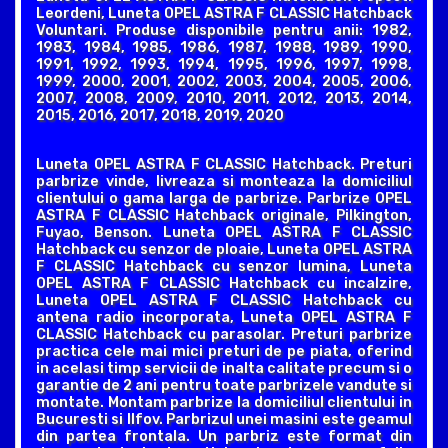
Leordeni, Luneta OPEL ASTRA F CLASSIC Hatchback
Voluntari. Produse disponibile pentru anii: 1982,
1983, 1984, 1985, 1986, 1987, 1988, 1989, 1990,
1991, 1992, 1993, 1994, 1995, 1996, 1997, 1998,
1999, 2000, 2001, 2002, 2003, 2004, 2005, 2006,
2007, 2008, 2009, 2010, 2011, 2012, 2013, 2014,
2015, 2016, 2017, 2018, 2019, 2020
Luneta OPEL ASTRA F CLASSIC Hatchback. Preturi
parbrize vinde, livreaza si monteaza la domiciliul
clientului o gama larga de parbrize. Parbrize OPEL
ASTRA F CLASSIC Hatchback originale, Pilkington,
Fuyao, Benson. Luneta OPEL ASTRA F CLASSIC
Hatchback cu senzor de ploaie, Luneta OPEL ASTRA
F CLASSIC Hatchback cu senzor lumina, Luneta
OPEL ASTRA F CLASSIC Hatchback cu incalzire,
Luneta OPEL ASTRA F CLASSIC Hatchback cu
antena radio incorporata, Luneta OPEL ASTRA F
CLASSIC Hatchback cu parasolar. Preturi parbrize
practica cele mai mici preturi de pe piata, oferind
in acelasi timp servicii de inalta calitate precum si o
garantie de 2 ani pentru toate parbrizele vandute si
montate. Montam parbrize la domiciliul clientului in
Bucuresti si Ilfov. Parbrizul unei masini este geamul
din partea frontala. Un parbriz este format din