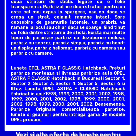
doua straturi de sticla, legate cu o folie
transparenta. Parbrizul are doua straturi pentru ca
este cel mai expus la spargere, asa ca daca se
crapa un strat, celalalt ramane intact. Spre
deosebire de geamurile laterale, un prabriz va
ramane la locul sau chiar daca se sparge, fiind tinut
de folia dintre straturile de sticla. Exista mai multe
tipuri de parbrize: parbriz cu dezaburire inclusa,
parbriz cu senzor, parbriz simplu, parbriz cu head-
up display, parbriz heliomat, parbriz cu camera sau
parbriz cu camere.
Luneta OPEL ASTRA F CLASSIC Hatchback. Preturi
parbrize monteaza si livreaza parbrize auto OPEL
ASTRA F CLASSIC Hatchback in Bucuresti Sector 1,
Sector 2, Sector 3, Sector 4, Sector 5, Sector 6 si
Ilfov. Luneta OPEL ASTRA F CLASSIC Hatchback
fabricat in anii:1998, 1999, 2000, 2001, 2002, 1998,
1999, 2000, 2001, 2002, 1998, 1999, 2000, 2001,
2002, 1998, 1999, 2000, 2001, 2002, Deasemenea,
Parbrize Originale comercializeaza parbrize,
lunete si geamuri pentru intraga gama de modele
OPEL precum:
Vezi si alte oferte de lunete pentru