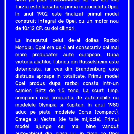
tarziu este lansata si prima motocicleta Opel.
In anul 1902 este finalizat primul model
construit integral de Opel, cu un motor nou
de 10/12 CP, cu doi cilindri.
La inceputul celui de-al doilea Razboi
Mondial, Opel era de 4 ani consecutiv cel mai
mare producator auto european. Dupa
victoria aliatilor, fabrica din Russelsheim este
deteriorata, iar cea din Brandenburg este
distrusa aproape in totalitate. Primul model
Opel produs dupa razboi consta intr-un
camion Blitz de 1,5 tone. La scurt timp,
compania reia productia de automobile cu
modelele Olympia si Kapitan. In anul 1980
aduc pe piata modelele Corsa (compact),
Omega si Vectra (de talie mijlocie). Primul
model ajunge cel mai bine vandut
autovehicul din clasa lui, in timp ce Opel