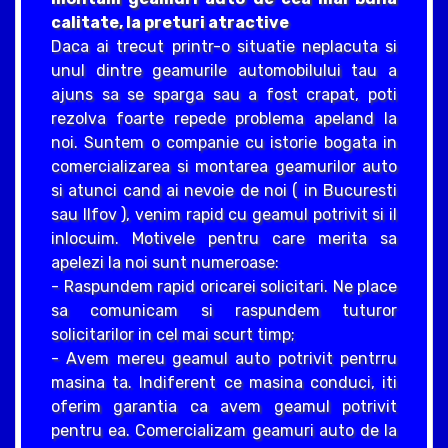
calitate, la preturi atractive
Daca ai trecut printr-o situatie neplacuta si
unul dintre geamurile automobilului tau a
ajuns sa se sparga sau a fost crapat, poti
rezolva foarte repede problema apeland la
noi. Suntem o companie cu istorie bogata in
comercializarea si montarea geamurilor auto
si atunci cand ai nevoie de noi ( in Bucuresti
sau Ilfov ), venim rapid cu geamul potrivit si il
inlocuim. Motivele pentru care merita sa
apelezi la noi sunt numeroase:
- Raspundem rapid oricarei solicitari. Ne place
sa comunicam si raspundem tuturor
solicitarilor in cel mai scurt timp;
- Avem mereu geamul auto potrivit pentrru
masina ta. Indiferent ce masina conduci, iti
oferim garantia ca avem geamul potrivit
pentru ea. Comercializam geamuri auto de la