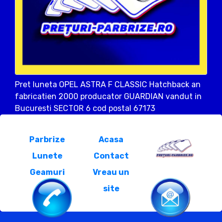
Pret luneta OPEL ASTRA F CLASSIC Hatchback an
fabricatien 2000 producator GUARDIAN vandut in
Bucuresti SECTOR 6 cod postal 67173
Parbrize
Acasa
Lunete
Contact
Geamuri
Vreau un
site