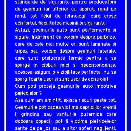
standarde de siguranta pentru producatorii
de geamuri iar ulterior au aparut, rand pe
rand, tot felul de tehnologii care cresc
confortul, fiabilitatea masinii si siguranta.
Astazi, geamurile auto sunt performante si
sigure. Indiferent ca vorbim despre parbrize,
care de cele mai multe ori sunt laminate si
tripex sau vorbim despre geamuri laterale,
care sunt prelucrate termic pentru a se
sparge in cioburi mici si necontondente,
acestea asigura o vizibilitate perfecta, nu se
sparg foarte usor si sunt usor de controlat.
Cum poti proteja geamurile auto impotriva
pericolelor ?
Asa cum am amintit, exista riscuri peste tot.
Geamurile pot cadea victima capriciilor vremii
( grindina sau vanturile puternice care
doboara copaci), pot fi victima pietricelelor
sarite de pe jos sau a altor soferi neglijenti.