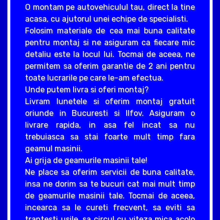
O montam pe autovehiculul tau, direct la tine
acasa, cu ajutorul unei echipe de specialisti.
Folosim materiale de cea mai buna calitate
pentru montaj si ne asiguram ca fiecare mic
detaliu este la locul lui. Tocmai de aceea, ne
permitem sa oferim garantie de 2 ani pentru
toate lucrarile pe care le-am efectua.
Unde putem livra si oferi montaj?
Livram lunetele si oferim montaj gratuit
oriunde in Bucuresti si Ilfov. Asiguram o
livrare rapida, in asa fel incat sa nu
trebuiasca sa stai foarte mult timp fara
geamul masinii.
Ai grija de geamurile masinii tale!
Ne place sa oferim servicii de buna calitate,
insa ne dorim sa te bucuri cat mai mult timp
de geamurile masinii tale. Tocmai de aceea,
incearca sa le cureti frecvent, sa eviti sa
trantesti usile, sa circul cu viteza mica acolo