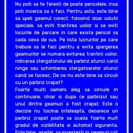
Nu poti sa te feresti de poate pericolele, insa
poti incerca sa o faci. Pentru asta, este bine
sa speli geamul corect, folosind doar solutii
speciale, sa eviti trantirea usilor si sa eviti
locurile de parcare in care exista pericol sa
cada ceva de sus. Pe lista lucrurilor pe care
trebuie sa le faci pentru a evita spargerea
geamurilor se numara evitarea trantirii usilor,
ridicarea stergatorului de parbriz atunci cand
ninge sau schimbarea stergatoarelor atunci
cand se tocesc. De ce nu este bine sa circuli
cu un parbriz crapat?
Foarte multi oameni aleg sa circule in
continuare, chiar si dupa ce parbrizul sau
unul dintre geamuri a fost crapat. Este o
decizie nu tocmai inteleapta, deoarece un
parbriz crapat poate sa scada foarte mult
gradul de vizibilitate si automat siguranta.
Este bine, asadar, sa investesti in geamuri cat