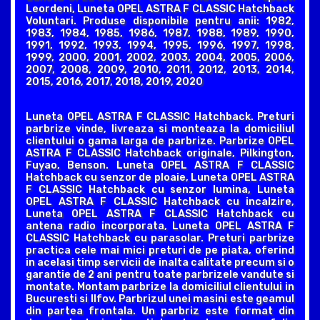
Leordeni, Luneta OPEL ASTRA F CLASSIC Hatchback
Voluntari. Produse disponibile pentru anii: 1982,
1983, 1984, 1985, 1986, 1987, 1988, 1989, 1990,
1991, 1992, 1993, 1994, 1995, 1996, 1997, 1998,
1999, 2000, 2001, 2002, 2003, 2004, 2005, 2006,
2007, 2008, 2009, 2010, 2011, 2012, 2013, 2014,
2015, 2016, 2017, 2018, 2019, 2020
Luneta OPEL ASTRA F CLASSIC Hatchback. Preturi
parbrize vinde, livreaza si monteaza la domiciliul
clientului o gama larga de parbrize. Parbrize OPEL
ASTRA F CLASSIC Hatchback originale, Pilkington,
Fuyao, Benson. Luneta OPEL ASTRA F CLASSIC
Hatchback cu senzor de ploaie, Luneta OPEL ASTRA
F CLASSIC Hatchback cu senzor lumina, Luneta
OPEL ASTRA F CLASSIC Hatchback cu incalzire,
Luneta OPEL ASTRA F CLASSIC Hatchback cu
antena radio incorporata, Luneta OPEL ASTRA F
CLASSIC Hatchback cu parasolar. Preturi parbrize
practica cele mai mici preturi de pe piata, oferind
in acelasi timp servicii de inalta calitate precum si o
garantie de 2 ani pentru toate parbrizele vandute si
montate. Montam parbrize la domiciliul clientului in
Bucuresti si Ilfov. Parbrizul unei masini este geamul
din partea frontala. Un parbriz este format din