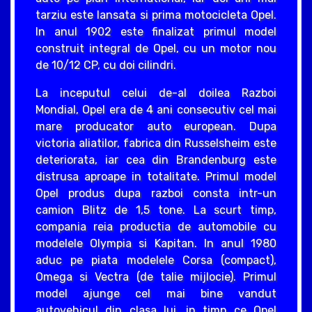
tarziu este lansata si prima motocicleta Opel.
In anul 1902 este finalizat primul model
construit integral de Opel, cu un motor nou
de 10/12 CP, cu doi cilindri.
La inceputul celui de-al doilea Razboi
Mondial, Opel era de 4 ani consecutiv cel mai
mare producator auto european. Dupa
victoria aliatilor, fabrica din Russelsheim este
deteriorata, iar cea din Brandenburg este
distrusa aproape in totalitate. Primul model
Opel produs dupa razboi consta intr-un
camion Blitz de 1,5 tone. La scurt timp,
compania reia productia de automobile cu
modelele Olympia si Kapitan. In anul 1980
aduc pe piata modelele Corsa (compact),
Omega si Vectra (de talie mijlocie). Primul
model ajunge cel mai bine vandut
autovehicul din clasa lui, in timp ce Opel