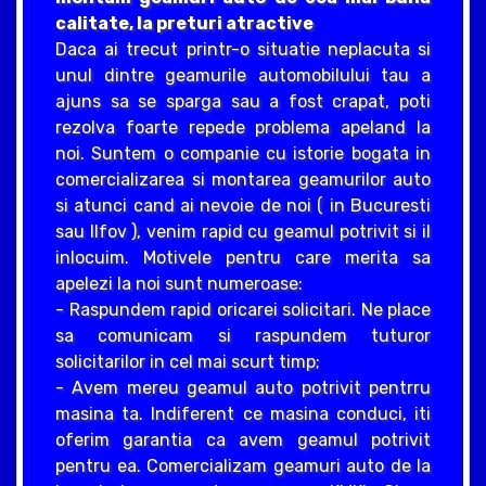
calitate, la preturi atractive
Daca ai trecut printr-o situatie neplacuta si
unul dintre geamurile automobilului tau a
ajuns sa se sparga sau a fost crapat, poti
rezolva foarte repede problema apeland la
noi. Suntem o companie cu istorie bogata in
comercializarea si montarea geamurilor auto
si atunci cand ai nevoie de noi ( in Bucuresti
sau Ilfov ), venim rapid cu geamul potrivit si il
inlocuim. Motivele pentru care merita sa
apelezi la noi sunt numeroase:
- Raspundem rapid oricarei solicitari. Ne place
sa comunicam si raspundem tuturor
solicitarilor in cel mai scurt timp;
- Avem mereu geamul auto potrivit pentrru
masina ta. Indiferent ce masina conduci, iti
oferim garantia ca avem geamul potrivit
pentru ea. Comercializam geamuri auto de la