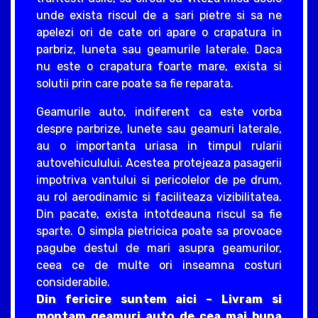
unde exista riscul de a sari pietre si sa ne
apelezi ori de cate ori apare o crapatura in
parbriz, luneta sau geamurile laterale. Daca
nu este o crapatura foarte mare, exista si
solutii prin care poate sa fie reparata.
Geamurile auto, indiferent ca este vorba
despre parbrize, lunete sau geamuri laterale,
au o importanta uriasa in timpul rularii
autovehiculului. Acestea protejeaza pasagerii
impotriva vantului si pericolelor de pe drum,
au rol aerodinamic si faciliteaza vizibilitatea.
Din pacate, exista intotdeauna riscul sa fie
sparte. O simpla pietricica poate sa provoace
pagube destul de mari asupra geamurilor,
ceea ce de multe ori inseamna costuri
considerabile.
Din fericire suntem aici – Livram si
montam geamuri auto de cea mai buna