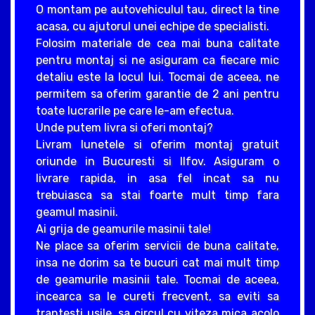
O montam pe autovehiculul tau, direct la tine
acasa, cu ajutorul unei echipe de specialisti.
Folosim materiale de cea mai buna calitate
pentru montaj si ne asiguram ca fiecare mic
detaliu este la locul lui. Tocmai de aceea, ne
permitem sa oferim garantie de 2 ani pentru
toate lucrarile pe care le-am efectua.
Unde putem livra si oferi montaj?
Livram lunetele si oferim montaj gratuit
oriunde in Bucuresti si Ilfov. Asiguram o
livrare rapida, in asa fel incat sa nu
trebuiasca sa stai foarte mult timp fara
geamul masinii.
Ai grija de geamurile masinii tale!
Ne place sa oferim servicii de buna calitate,
insa ne dorim sa te bucuri cat mai mult timp
de geamurile masinii tale. Tocmai de aceea,
incearca sa le cureti frecvent, sa eviti sa
trantesti usile, sa circul cu viteza mica acolo