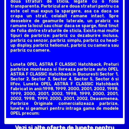
doua straturi de sticla, legate cu o folie
transparenta. Parbrizul are doua straturi pentru ca
este cel mai expus la spargere, asa ca daca se
crapa un strat, celalalt ramane intact. Spre
deosebire de geamurile laterale, un prabriz va
ramane la locul sau chiar daca se sparge, fiind tinut
de folia dintre straturile de sticla. Exista mai multe
tipuri de parbrize: parbriz cu dezaburire inclusa,
parbriz cu senzor, parbriz simplu, parbriz cu head-
up display, parbriz heliomat, parbriz cu camera sau
parbriz cu camere.
Luneta OPEL ASTRA F CLASSIC Hatchback. Preturi
parbrize monteaza si livreaza parbrize auto OPEL
ASTRA F CLASSIC Hatchback in Bucuresti Sector 1,
Sector 2, Sector 3, Sector 4, Sector 5, Sector 6 si
Ilfov. Luneta OPEL ASTRA F CLASSIC Hatchback
fabricat in anii:1998, 1999, 2000, 2001, 2002, 1998,
1999, 2000, 2001, 2002, 1998, 1999, 2000, 2001,
2002, 1998, 1999, 2000, 2001, 2002, Deasemenea,
Parbrize Originale comercializeaza parbrize,
lunete si geamuri pentru intraga gama de modele
OPEL precum:
Vezi si alte oferte de lunete pentru