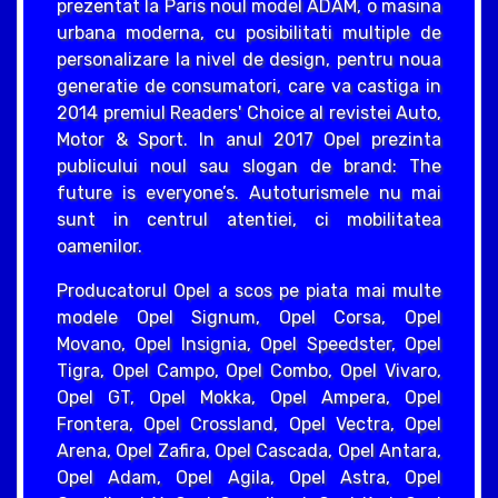
prezentat la Paris noul model ADAM, o masina
urbana moderna, cu posibilitati multiple de
personalizare la nivel de design, pentru noua
generatie de consumatori, care va castiga in
2014 premiul Readers' Choice al revistei Auto,
Motor & Sport. In anul 2017 Opel prezinta
publicului noul sau slogan de brand: The
future is everyone’s. Autoturismele nu mai
sunt in centrul atentiei, ci mobilitatea
oamenilor.
Producatorul Opel a scos pe piata mai multe
modele Opel Signum, Opel Corsa, Opel
Movano, Opel Insignia, Opel Speedster, Opel
Tigra, Opel Campo, Opel Combo, Opel Vivaro,
Opel GT, Opel Mokka, Opel Ampera, Opel
Frontera, Opel Crossland, Opel Vectra, Opel
Arena, Opel Zafira, Opel Cascada, Opel Antara,
Opel Adam, Opel Agila, Opel Astra, Opel