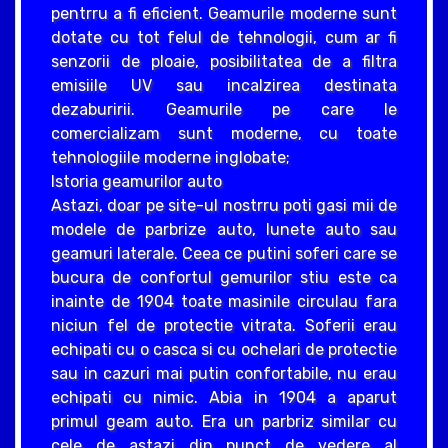
pentrru a fi eficient. Geamurile moderne sunt
dotate cu tot felul de tehnologii, cum ar fi
senzorii de ploaie, posibilitatea de a filtra
emisiile UV sau incalzirea destinata
dezaburirii. Geamurile pe care le
comercializam sunt moderne, cu toate
tehnologiile moderne inglobate;
Istoria geamurilor auto
Astazi, doar pe site-ul nostrru poti gasi mii de
modele de parbrize auto, lunete auto sau
geamuri laterale. Ceea ce putini soferi care se
bucura de confortul gemurilor stiu este ca
inainte de 1904 toate masinile circulau fara
niciun fel de protectie vitrata. Soferii erau
echipati cu o casca si cu ochelari de protectie
sau in cazuri mai putin confortabile, nu erau
echipati cu nimic. Abia in 1904 a aparut
primul geam auto. Era un parbriz similar cu
cele de astazi din punct de vedere al