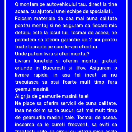
O montam pe autovehiculul tau, direct la tine
acasa, cu ajutorul unei echipe de specialisti.
Folosim materiale de cea mai buna calitate
pentru montaj si ne asiguram ca fiecare mic
detaliu este la locul lui. Tocmai de aceea, ne
permitem sa oferim garantie de 2 ani pentru
toate lucrarile pe care le-am efectua.
Unde putem livra si oferi montaj?
Livram lunetele si oferim montaj gratuit
oriunde in Bucuresti si Ilfov. Asiguram o
livrare rapida, in asa fel incat sa nu
trebuiasca sa stai foarte mult timp fara
geamul masinii.
Ai grija de geamurile masinii tale!
Ne place sa oferim servicii de buna calitate,
insa ne dorim sa te bucuri cat mai mult timp
de geamurile masinii tale. Tocmai de aceea,
incearca sa le cureti frecvent, sa eviti sa
trantesti usile, sa circul cu viteza mica acolo