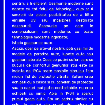
pentrru a fi eficient. Geamurile moderne sunt
dotate cu tot felul de tehnologii, cum ar fi
senzorii de ploaie, posibilitatea de a filtra
emisiile UV sau incalzirea destinata
dezaburirii. Geamurile pe care le
comercializam sunt moderne, cu toate
tehnologiile moderne inglobate;
Istoria geamurilor auto
Astazi, doar pe site-ul nostrru poti gasi mii de
modele de parbrize auto, lunete auto sau
geamuri laterale. Ceea ce putini soferi care se
bucura de confortul gemurilor stiu este ca
inainte de 1904 toate masinile circulau fara
niciun fel de protectie vitrata. Soferii erau
echipati cu o casca si cu ochelari de protectie
sau in cazuri mai putin confortabile, nu erau
echipati cu nimic. Abia in 1904 a aparut
primul geam auto. Era un parbriz similar cu
cele de astazi din punct de vedere al