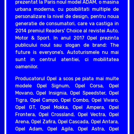
prezentat la Paris noul model ADAM, o masina
urbana moderna, cu posibilitati multiple de
personalizare la nivel de design, pentru noua
generatie de consumatori, care va castiga in
2014 premiul Readers' Choice al revistei Auto,
Motor & Sport. In anul 2017 Opel prezinta
publicului noul sau slogan de brand: The
future is everyone’s. Autoturismele nu mai
sunt in centrul atentiei, ci mobilitatea
oamenilor.
Producatorul Opel a scos pe piata mai multe
modele Opel Signum, Opel Corsa, Opel
Movano, Opel Insignia, Opel Speedster, Opel
Tigra, Opel Campo, Opel Combo, Opel Vivaro,
Opel GT, Opel Mokka, Opel Ampera, Opel
Frontera, Opel Crossland, Opel Vectra, Opel
Arena, Opel Zafira, Opel Cascada, Opel Antara,
Opel Adam, Opel Agila, Opel Astra, Opel