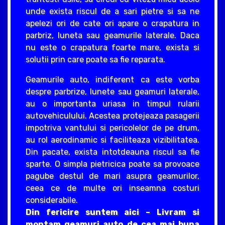
unde exista riscul de a sari pietre si sa ne
apelezi ori de cate ori apare o crapatura in
parbriz, luneta sau geamurile laterale. Daca
nu este o crapatura foarte mare, exista si
solutii prin care poate sa fie reparata.
Geamurile auto, indiferent ca este vorba
despre parbrize, lunete sau geamuri laterale,
au o importanta uriasa in timpul rularii
autovehiculului. Acestea protejeaza pasagerii
impotriva vantului si pericolelor de pe drum,
au rol aerodinamic si faciliteaza vizibilitatea.
Din pacate, exista intotdeauna riscul sa fie
sparte. O simpla pietricica poate sa provoace
pagube destul de mari asupra geamurilor,
ceea ce de multe ori inseamna costuri
considerabile.
Din fericire suntem aici – Livram si
montam geamuri auto de cea mai buna