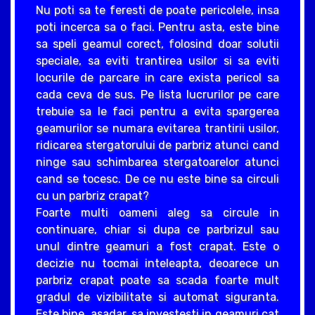
Nu poti sa te feresti de poate pericolele, insa
poti incerca sa o faci. Pentru asta, este bine
sa speli geamul corect, folosind doar solutii
speciale, sa eviti trantirea usilor si sa eviti
locurile de parcare in care exista pericol sa
cada ceva de sus. Pe lista lucrurilor pe care
trebuie sa le faci pentru a evita spargerea
geamurilor se numara evitarea trantirii usilor,
ridicarea stergatorului de parbriz atunci cand
ninge sau schimbarea stergatoarelor atunci
cand se tocesc. De ce nu este bine sa circuli
cu un parbriz crapat?
Foarte multi oameni aleg sa circule in
continuare, chiar si dupa ce parbrizul sau
unul dintre geamuri a fost crapat. Este o
decizie nu tocmai inteleapta, deoarece un
parbriz crapat poate sa scada foarte mult
gradul de vizibilitate si automat siguranta.
Este bine, asadar, sa investesti in geamuri cat