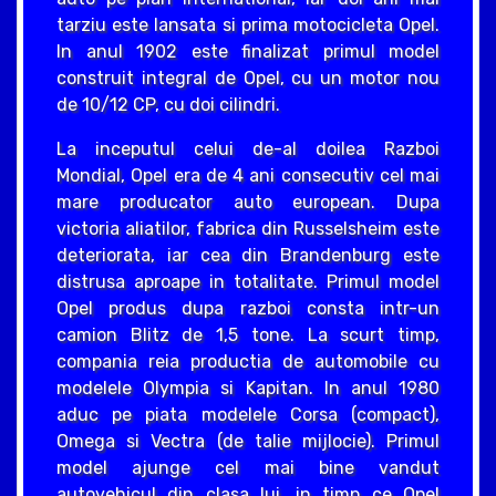
tarziu este lansata si prima motocicleta Opel.
In anul 1902 este finalizat primul model
construit integral de Opel, cu un motor nou
de 10/12 CP, cu doi cilindri.
La inceputul celui de-al doilea Razboi
Mondial, Opel era de 4 ani consecutiv cel mai
mare producator auto european. Dupa
victoria aliatilor, fabrica din Russelsheim este
deteriorata, iar cea din Brandenburg este
distrusa aproape in totalitate. Primul model
Opel produs dupa razboi consta intr-un
camion Blitz de 1,5 tone. La scurt timp,
compania reia productia de automobile cu
modelele Olympia si Kapitan. In anul 1980
aduc pe piata modelele Corsa (compact),
Omega si Vectra (de talie mijlocie). Primul
model ajunge cel mai bine vandut
autovehicul din clasa lui, in timp ce Opel