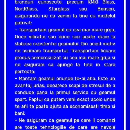
branduri cunoscute, precum KMKI Glass,
NordGlass, Starglass sau Benson,
asigurandu-ne ca venim la tine cu modelul
potrivit;
- Transportam geamul cu cea mai mare grija.
Orice vibratie sau orice soc poate duce la
slabirea rezistentei geamului. Din acest motiv
ne asumam transportul. Transportam fiecare
produs comercializat cu cea mai mare grija si
ne asiguram ca ajunge la tine in stare
perfecta;
- Montam geamul oriunde te-ai afla. Este un
avantaj urias, deoarece scapi de stresul de a
conduce pana la primul service cu geamul
spart. Faptul ca putem veni exact acolo unde
te afli te poate ajuta sa economisesti timp si
bani;
- Ne asiguram ca geamul pe care il comanzi
are toate tehnologiile de care are nevoie