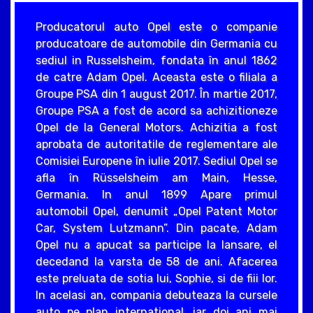
Producatorul auto Opel este o companie
producatoare de automobile din Germania cu
sediul in Russelsheim, fondata în anul 1862
de catre Adam Opel. Aceasta este o filiala a
Groupe PSA din 1 august 2017. În martie 2017,
Groupe PSA a fost de acord sa achizitioneze
Opel de la General Motors. Achizitia a fost
aprobata de autoritatile de reglementare ale
Comisiei Europene în iulie 2017. Sediul Opel se
afla în Rüsselsheim am Main, Hesse,
Germania. In anul 1899 Apare primul
automobil Opel, denumit „Opel Patent Motor
Car, System Lutzmann”. Din pacate, Adam
Opel nu a apucat sa participe la lansare, el
decedand la varsta de 58 de ani. Afacerea
este preluata de sotia lui, Sophie, si de fiii lor.
In acelasi an, compania debuteaza la cursele
auto pe plan international, iar doi ani mai