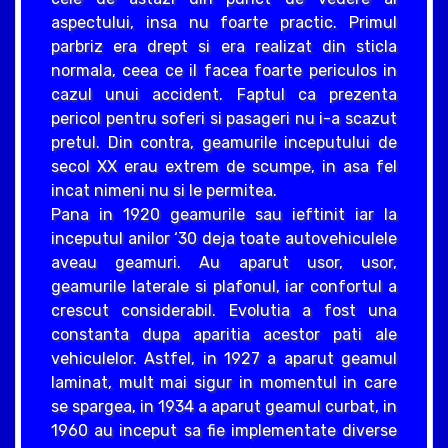
aspectului, insa nu foarte practic. Primul
parbriz era drept si era realizat din sticla
normala, ceea ce il facea foarte periculos in
cazul unui accident. Faptul ca prezenta
pericol pentru soferi si pasageri nu i-a scazut
pretul. Din contra, geamurile inceputului de
secol XX erau extrem de scumpe, in asa fel
incat nimeni nu si le permitea.
Pana in 1920 geamurile sau ieftinit iar la
inceputul anilor ‘30 deja toate autovehiculele
aveau geamuri. Au aparut usor, usor,
geamurile laterale si plafonul, iar confortul a
crescut considerabil. Evolutia a fost una
constanta dupa aparitia acestor pati ale
vehiculelor. Astfel, in 1927 a aparut geamul
laminat, mult mai sigur in momentul in care
se spargea, in 1934 a aparut geamul curbat, in
1960 au inceput sa fie implementate diverse