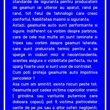
standarde de siguranta pentru producatorii
de geamuri iar ulterior au aparut, rand pe
rand, tot felul de tehnologii care cresc
confortul, fiabilitatea masinii si siguranta.
Astazi, geamurile auto sunt performante si
sigure. Indiferent ca vorbim despre parbrize,
care de cele mai multe ori sunt laminate si
tripex sau vorbim despre geamuri laterale,
care sunt prelucrate termic pentru a se
sparge in cioburi mici si necontondente,
acestea asigura o vizibilitate perfecta, nu se
sparg foarte usor si sunt usor de controlat.
Cum poti proteja geamurile auto impotriva
pericolelor ?
Asa cum am amintit, exista riscuri peste tot.
Geamurile pot cadea victima capriciilor vremii
( grindina sau vanturile puternice care
doboara copaci), pot fi victima pietricelelor
sarite de pe jos sau a altor soferi neglijenti.