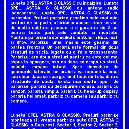
Luneta OPEL ASTRA G CLASSIC cu incalzire, Luneta
OPEL ASTRA G CLASSIC cu antena radio
incorporata, Luneta OPEL ASTRA G CLASSIC cu
parasolar. Preturi parbrize practica cele mai mici
preturi de pe piata, oferind in acelasi timp servicii
de inalta calitate precum si o garantie de 2 ani
pentru toate parbrizele vandute si montate.
Montam parbrize la domiciliul clientului in Bucuresti
si Ilfov. Parbrizul unei masini este geamul din
partea frontala. Un parbriz este format din doua
straturi de sticla, legate cu o folie transparenta.
Parbrizul are doua straturi pentru ca este cel mai
expus la spargere, asa ca daca se crapa un strat,
celalalt ramane intact. Spre deosebire de
geamurile laterale, un prabriz va ramane la locul
sau chiar daca se sparge, fiind tinut de folia dintre
straturile de sticla. Exista mai multe tipuri de
parbrize: parbriz cu dezaburire inclusa, parbriz cu
senzor, parbriz simplu, parbriz cu head-up display,
parbriz heliomat, parbriz cu camera sau parbriz cu
camere.
Luneta OPEL ASTRA G CLASSIC. Preturi parbrize
monteaza si livreaza parbrize auto OPEL ASTRA G
CLASSIC in Bucuresti Sector 1, Sector 2, Sector 3,