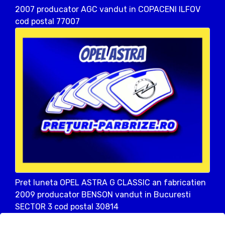
2007 producator AGC vandut in COPACENI ILFOV
cod postal 77007
Pret luneta OPEL ASTRA G CLASSIC an fabricatien
2009 producator BENSON vandut in Bucuresti
SECTOR 3 cod postal 30814