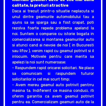
calitate, la preturi atractive
Daca ai trecut printr-o situatie neplacuta si
unul dintre geamurile automobilului tau a
ajuns sa se sparga sau a fost crapat, poti
rezolva foarte repede problema apeland la
noi. Suntem o companie cu istorie bogata in
comercializarea si montarea geamurilor auto
si atunci cand ai nevoie de noi ( in Bucuresti
sau Ilfov ), venim rapid cu geamul potrivit si il
inlocuim. Motivele pentru care merita sa
apelezi la noi sunt numeroase:
- Raspundem rapid oricarei solicitari. Ne place
sa comunicam si raspundem tuturor
solicitarilor in cel mai scurt timp;
- Avem mereu geamul auto potrivit pentrru
masina ta. Indiferent ce masina conduci, iti
oferim garantia ca avem geamul potrivit
pentru ea. Comercializam geamuri auto de la