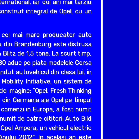
ernational, iar doi ani mai tarziu
construit integral de Opel, cu un
v cel mai mare producator auto
cea din Brandenburg este distrusa
Blitz de 1,5 tone. La scurt timp,
980 aduc pe piata modelele Corsa
ndut autovehicul din clasa lui, in
obility Initiative, un sistem de
e imagine: “Opel. Fresh Thinking
e din Germania ale Opel pe timpul
e comenzi in Europa, a fost numit
umit de catre cititorii Auto Bild
 Opel Ampera, un vehicul electric
nului 2012". In acelasi an este