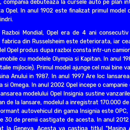
i an, compania debuteaza la cursele auto pe plan int
a Opel. In anul 1902 este finalizat primul model 
indri.
ea Razboi Mondial, Opel era de 4 ani consecuti
r, fabrica din Russelsheim este deteriorata, iar 
del Opel produs dupa razboi consta intr-un camion 
mobile cu modelele Olympia si Kapitan. In anul 1
lie mijlocie). Primul model ajunge cel mai bine va
a Anului in 1987. In anul 1997 Are loc lansarea M
a si Omega. In anul 2002 Opel incepe o campanie d
ansarea modelului Opel Insignia sustine vanzaril
an de la lansare, modelul a inregistrat 170.000 d
ormant autovehicul din gama Insignia este OPC, n
lte 30 de premii castigate de acesta. In anul 2012
 la Geneva. Acesta va castiga titlul "Masina A