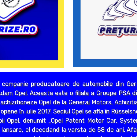
 companie producatoare de automobile din Germ
dam Opel. Aceasta este o filiala a Groupe PSA di
chizitioneze Opel de la General Motors. Achizitia
opene în iulie 2017. Sediul Opel se afla în Rüssels
bil Opel, denumit „Opel Patent Motor Car, Syst
 lansare, el decedand la varsta de 58 de ani. Afa