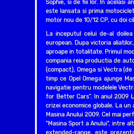
Sophie, si de fiii lor. In acelas
este lansata si prima motociclet
motor nou de 10/12 CP, cu doi cil
La inceputul celui de-al doil
european. Dupa victoria aliatilo
aproape in totalitate. Primul mo
compania reia productia de auto
(compact), Omega si Vectra (de ta
timp ce Opel Omega ajunge Masin
navigatie pentru modelele Vectr
for Better Cars”. In anul 2009 L
crizei economice globale. La un 
Masina Anului 2009. Cel mai perf
"Masina Sport a Anului", intre a
extended-range, este prezentat