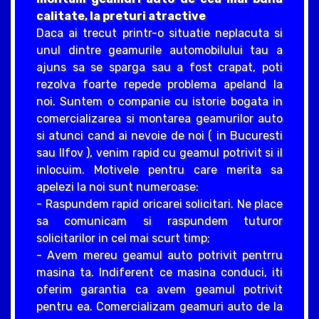
calitate, la preturi atractive
Daca ai trecut printr-o situatie neplacuta si
unul dintre geamurile automobilului tau a
ajuns sa se sparga sau a fost crapat, poti
rezolva foarte repede problema apeland la
noi. Suntem o companie cu istorie bogata in
comercializarea si montarea geamurilor auto
si atunci cand ai nevoie de noi ( in Bucuresti
sau Ilfov ), venim rapid cu geamul potrivit si il
inlocuim. Motivele pentru care merita sa
apelezi la noi sunt numeroase:
- Raspundem rapid oricarei solicitari. Ne place
sa comunicam si raspundem tuturor
solicitarilor in cel mai scurt timp;
- Avem mereu geamul auto potrivit pentrru
masina ta. Indiferent ce masina conduci, iti
oferim garantia ca avem geamul potrivit
pentru ea. Comercializam geamuri auto de la