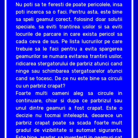
Nu poti sa te feresti de poate pericolele, insa
poti incerca sa o faci. Pentru asta, este bine
sa speli geamul corect, folosind doar solutii
speciale, sa eviti trantirea usilor si sa eviti
locurile de parcare in care exista pericol sa
cada ceva de sus. Pe lista lucrurilor pe care
trebuie sa le faci pentru a evita spargerea
geamurilor se numara evitarea trantirii usilor,
ridicarea stergatorului de parbriz atunci cand
ninge sau schimbarea stergatoarelor atunci
cand se tocesc. De ce nu este bine sa circuli
cu un parbriz crapat?
Foarte multi oameni aleg sa circule in
continuare, chiar si dupa ce parbrizul sau
unul dintre geamuri a fost crapat. Este o
decizie nu tocmai inteleapta, deoarece un
parbriz crapat poate sa scada foarte mult
gradul de vizibilitate si automat siguranta.
Este bine, asadar, sa investesti in geamuri cat