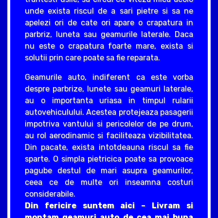
unde exista riscul de a sari pietre si sa ne
apelezi ori de cate ori apare o crapatura in
parbriz, luneta sau geamurile laterale. Daca
nu este o crapatura foarte mare, exista si
solutii prin care poate sa fie reparata.
Geamurile auto, indiferent ca este vorba
despre parbrize, lunete sau geamuri laterale,
au o importanta uriasa in timpul rularii
autovehiculului. Acestea protejeaza pasagerii
impotriva vantului si pericolelor de pe drum,
au rol aerodinamic si faciliteaza vizibilitatea.
Din pacate, exista intotdeauna riscul sa fie
sparte. O simpla pietricica poate sa provoace
pagube destul de mari asupra geamurilor,
ceea ce de multe ori inseamna costuri
considerabile.
Din fericire suntem aici – Livram si
montam geamuri auto de cea mai buna