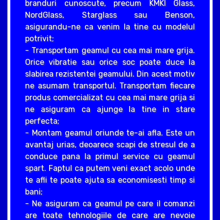
branduri cunoscute, precum KMKI Glass,
NordGlass, Starglass sau Benson,
asigurandu-ne ca venim la tine cu modelul
potrivit;
- Transportam geamul cu cea mai mare grija.
Orice vibratie sau orice soc poate duce la
slabirea rezistentei geamului. Din acest motiv
ne asumam transportul. Transportam fiecare
produs comercializat cu cea mai mare grija si
ne asiguram ca ajunge la tine in stare
perfecta;
- Montam geamul oriunde te-ai afla. Este un
avantaj urias, deoarece scapi de stresul de a
conduce pana la primul service cu geamul
spart. Faptul ca putem veni exact acolo unde
te afli te poate ajuta sa economisesti timp si
bani;
- Ne asiguram ca geamul pe care il comanzi
are toate tehnologiile de care are nevoie