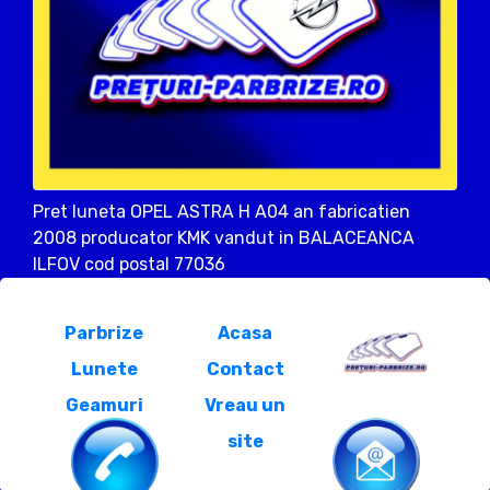
Pret luneta OPEL ASTRA H A04 an fabricatien
2008 producator KMK vandut in BALACEANCA
ILFOV cod postal 77036
Parbrize
Acasa
Lunete
Contact
Geamuri
Vreau un
site