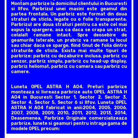
Montam parbrize la domiciliul clientului in Bucuresti
si Ilfov. Parbrizul unei masini este geamul din
partea frontala. Un parbriz este format din doua
straturi de sticla, legate cu o folie transparenta.
Parbrizul are doua straturi pentru ca este cel mai
expus la spargere, asa ca daca se crapa un strat,
celalalt ramane intact. Spre deosebire de
geamurile laterale, un prabriz va ramane la locul
sau chiar daca se sparge, fiind tinut de folia dintre
straturile de sticla. Exista mai multe tipuri de
parbrize: parbriz cu dezaburire inclusa, parbriz cu
senzor, parbriz simplu, parbriz cu head-up display,
parbriz heliomat, parbriz cu camera sau parbriz cu
camere.
Luneta OPEL ASTRA H A04. Preturi parbrize
monteaza si livreaza parbrize auto OPEL ASTRA H
A04 in Bucuresti Sector 1, Sector 2, Sector 3,
Sector 4, Sector 5, Sector 6 si Ilfov. Luneta OPEL
ASTRA H A04 fabricat in anii:2004, 2005, 2006,
2007, 2008, 2009, 2010, 2011, 2012, 2013, 2014,
Deasemenea, Parbrize Originale comercializeaza
parbrize, lunete si geamuri pentru intraga gama de
modele OPEL precum: