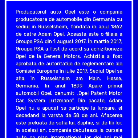
Producatorul auto Opel este o companie
producatoare de automobile din Germania cu
sediul in Russelsheim, fondata în anul 1862
de catre Adam Opel. Aceasta este o filiala a
Groupe PSA din 1 august 2017. În martie 2017,
Groupe PSA a fost de acord sa achizitioneze
Opel de la General Motors. Achizitia a fost
aprobata de autoritatile de reglementare ale
Comisiei Europene în iulie 2017. Sediul Opel se
afla în Rüsselsheim am Main, Hesse,
Germania. In anul 1899 Apare primul
automobil Opel, denumit „Opel Patent Motor
Car, System Lutzmann”. Din pacate, Adam
Opel nu a apucat sa participe la lansare, el
decedand la varsta de 58 de ani. Afacerea
este preluata de sotia lui, Sophie, si de fiii lor.
In acelasi an, compania debuteaza la cursele
auto pe plan international, iar doi ani mai