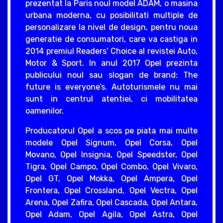
prezentat la Paris noul model ADAM, o masina
urbana moderna, cu posibilitati multiple de
personalizare la nivel de design, pentru noua
generatie de consumatori, care va castiga in
2014 premiul Readers' Choice al revistei Auto,
Motor & Sport. In anul 2017 Opel prezinta
publicului noul sau slogan de brand: The
future is everyone’s. Autoturismele nu mai
sunt in centrul atentiei, ci mobilitatea
oamenilor.
Producatorul Opel a scos pe piata mai multe
modele Opel Signum, Opel Corsa, Opel
Movano, Opel Insignia, Opel Speedster, Opel
Tigra, Opel Campo, Opel Combo, Opel Vivaro,
Opel GT, Opel Mokka, Opel Ampera, Opel
Frontera, Opel Crossland, Opel Vectra, Opel
Arena, Opel Zafira, Opel Cascada, Opel Antara,
Opel Adam, Opel Agila, Opel Astra, Opel