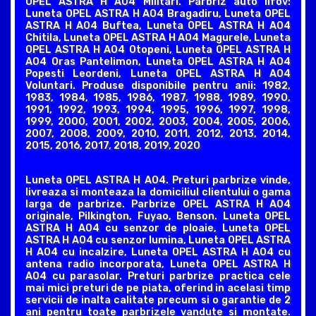
OPEL ASTRA H A04 Militari. Parbriz auto Ilfov:
Luneta OPEL ASTRA H A04 Bragadiru, Luneta OPEL
ASTRA H A04 Buftea, Luneta OPEL ASTRA H A04
Chitila, Luneta OPEL ASTRA H A04 Magurele, Luneta
OPEL ASTRA H A04 Otopeni, Luneta OPEL ASTRA H
A04 Oras Pantelimon, Luneta OPEL ASTRA H A04
Popesti Leordeni, Luneta OPEL ASTRA H A04
Voluntari. Produse disponibile pentru anii: 1982,
1983, 1984, 1985, 1986, 1987, 1988, 1989, 1990,
1991, 1992, 1993, 1994, 1995, 1996, 1997, 1998,
1999, 2000, 2001, 2002, 2003, 2004, 2005, 2006,
2007, 2008, 2009, 2010, 2011, 2012, 2013, 2014,
2015, 2016, 2017, 2018, 2019, 2020
Luneta OPEL ASTRA H A04. Preturi parbrize vinde,
livreaza si monteaza la domiciliul clientului o gama
larga de parbrize. Parbrize OPEL ASTRA H A04
originale, Pilkington, Fuyao, Benson. Luneta OPEL
ASTRA H A04 cu senzor de ploaie, Luneta OPEL
ASTRA H A04 cu senzor lumina, Luneta OPEL ASTRA
H A04 cu incalzire, Luneta OPEL ASTRA H A04 cu
antena radio incorporata, Luneta OPEL ASTRA H
A04 cu parasolar. Preturi parbrize practica cele
mai mici preturi de pe piata, oferind in acelasi timp
servicii de inalta calitate precum si o garantie de 2
ani pentru toate parbrizele vandute si montate.