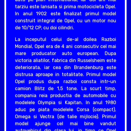
tarziu este lansata si prima motocicleta Opel.
In anul 1902 este finalizat primul model
construit integral de Opel, cu un motor nou
de 10/12 CP, cu doi cilindri.
La inceputul celui de-al doilea Razboi
Mondial, Opel era de 4 ani consecutiv cel mai
mare producator auto european. Dupa
victoria aliatilor, fabrica din Russelsheim este
deteriorata, iar cea din Brandenburg este
distrusa aproape in totalitate. Primul model
Opel produs dupa razboi consta intr-un
camion Blitz de 1,5 tone. La scurt timp,
compania reia productia de automobile cu
modelele Olympia si Kapitan. In anul 1980
aduc pe piata modelele Corsa (compact),
Omega si Vectra (de talie mijlocie). Primul
model ajunge cel mai bine vandut
autovehicul din clasa lui, in timp ce Opel