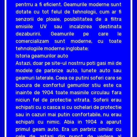
pentrru a fi eficient. Geamurile moderne sunt
dotate cu tot felul de tehnologii, cum ar fi
senzorii de ploaie, posibilitatea de a filtra
emisiile UV sau incalzirea destinata
dezaburirii. Geamurile pe care le
comercializam sunt moderne, cu toate
tehnologiile moderne inglobate;
Istoria geamurilor auto
Astazi, doar pe site-ul nostrru poti gasi mii de
modele de parbrize auto, lunete auto sau
geamuri laterale. Ceea ce putini soferi care se
bucura de confortul gemurilor stiu este ca
inainte de 1904 toate masinile circulau fara
niciun fel de protectie vitrata. Soferii erau
echipati cu o casca si cu ochelari de protectie
sau in cazuri mai putin confortabile, nu erau
echipati cu nimic. Abia in 1904 a aparut
primul geam auto. Era un parbriz similar cu
cele de astazi din punct de vedere al