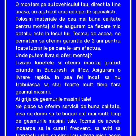
O montam pe autovehiculul tau, direct la tine
acasa, cu ajutorul unei echipe de specialisti.
Folosim materiale de cea mai buna calitate
pentru montaj si ne asiguram ca fiecare mic
detaliu este la locul lui. Tocmai de aceea, ne
permitem sa oferim garantie de 2 ani pentru
toate lucrarile pe care le-am efectua.
Unde putem livra si oferi montaj?
Livram lunetele si oferim montaj gratuit
oriunde in Bucuresti si Ilfov. Asiguram o
livrare rapida, in asa fel incat sa nu
trebuiasca sa stai foarte mult timp fara
geamul masinii.
Ai grija de geamurile masinii tale!
Ne place sa oferim servicii de buna calitate,
insa ne dorim sa te bucuri cat mai mult timp
de geamurile masinii tale. Tocmai de aceea,
incearca sa le cureti frecvent, sa eviti sa
trantesti usile, sa circul cu viteza mica acolo