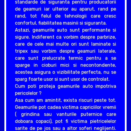
standarde de siguranta pentru producatorii
de geamuri iar ulterior au aparut, rand pe
rand, tot felul de tehnologii care cresc
confortul, fiabilitatea masinii si siguranta.
Astazi, geamurile auto sunt performante si
sigure. Indiferent ca vorbim despre parbrize,
care de cele mai multe ori sunt laminate si
tripex sau vorbim despre geamuri laterale,
care sunt prelucrate termic pentru a se
sparge in cioburi mici si necontondente,
acestea asigura o vizibilitate perfecta, nu se
sparg foarte usor si sunt usor de controlat.
Cum poti proteja geamurile auto impotriva
pericolelor ?
Asa cum am amintit, exista riscuri peste tot.
Geamurile pot cadea victima capriciilor vremii
( grindina sau vanturile puternice care
doboara copaci), pot fi victima pietricelelor
sarite de pe jos sau a altor soferi neglijenti.