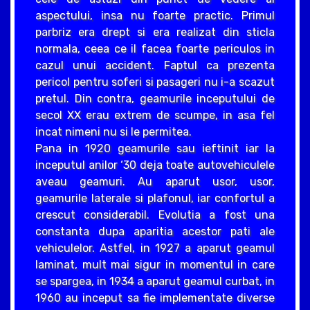
aspectului, insa nu foarte practic. Primul
parbriz era drept si era realizat din sticla
normala, ceea ce il facea foarte periculos in
cazul unui accident. Faptul ca prezenta
pericol pentru soferi si pasageri nu i-a scazut
pretul. Din contra, geamurile inceputului de
secol XX erau extrem de scumpe, in asa fel
incat nimeni nu si le permitea.
Pana in 1920 geamurile sau ieftinit iar la
inceputul anilor ‘30 deja toate autovehiculele
aveau geamuri. Au aparut usor, usor,
geamurile laterale si plafonul, iar confortul a
crescut considerabil. Evolutia a fost una
constanta dupa aparitia acestor pati ale
vehiculelor. Astfel, in 1927 a aparut geamul
laminat, mult mai sigur in momentul in care
se spargea, in 1934 a aparut geamul curbat, in
1960 au inceput sa fie implementate diverse