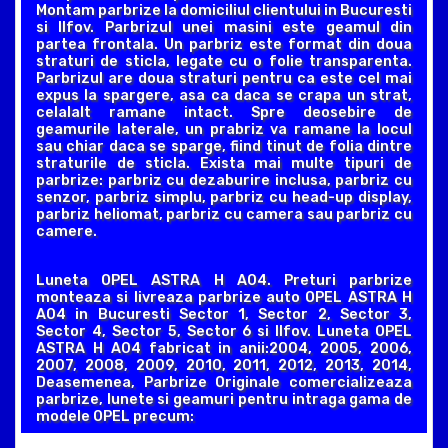
Montam parbrize la domiciliul clientului in Bucuresti
si Ilfov. Parbrizul unei masini este geamul din
partea frontala. Un parbriz este format din doua
straturi de sticla, legate cu o folie transparenta.
Parbrizul are doua straturi pentru ca este cel mai
expus la spargere, asa ca daca se crapa un strat,
celalalt ramane intact. Spre deosebire de
geamurile laterale, un prabriz va ramane la locul
sau chiar daca se sparge, fiind tinut de folia dintre
straturile de sticla. Exista mai multe tipuri de
parbrize: parbriz cu dezaburire inclusa, parbriz cu
senzor, parbriz simplu, parbriz cu head-up display,
parbriz heliomat, parbriz cu camera sau parbriz cu
camere.
Luneta OPEL ASTRA H A04. Preturi parbrize
monteaza si livreaza parbrize auto OPEL ASTRA H
A04 in Bucuresti Sector 1, Sector 2, Sector 3,
Sector 4, Sector 5, Sector 6 si Ilfov. Luneta OPEL
ASTRA H A04 fabricat in anii:2004, 2005, 2006,
2007, 2008, 2009, 2010, 2011, 2012, 2013, 2014,
Deasemenea, Parbrize Originale comercializeaza
parbrize, lunete si geamuri pentru intraga gama de
modele OPEL precum: