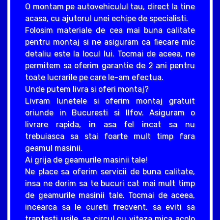
O montam pe autovehiculul tau, direct la tine
acasa, cu ajutorul unei echipe de specialisti.
Folosim materiale de cea mai buna calitate
pentru montaj si ne asiguram ca fiecare mic
detaliu este la locul lui. Tocmai de aceea, ne
permitem sa oferim garantie de 2 ani pentru
toate lucrarile pe care le-am efectua.
Unde putem livra si oferi montaj?
Livram lunetele si oferim montaj gratuit
oriunde in Bucuresti si Ilfov. Asiguram o
livrare rapida, in asa fel incat sa nu
trebuiasca sa stai foarte mult timp fara
geamul masinii.
Ai grija de geamurile masinii tale!
Ne place sa oferim servicii de buna calitate,
insa ne dorim sa te bucuri cat mai mult timp
de geamurile masinii tale. Tocmai de aceea,
incearca sa le cureti frecvent, sa eviti sa
trantesti usile, sa circul cu viteza mica acolo