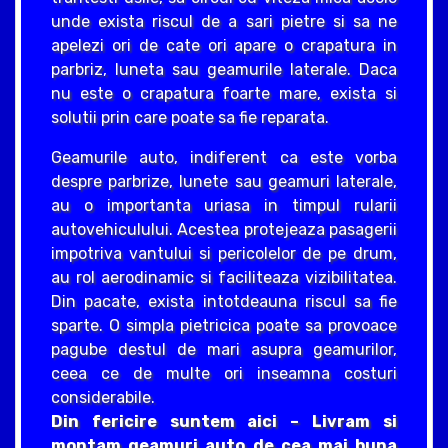
unde exista riscul de a sari pietre si sa ne
apelezi ori de cate ori apare o crapatura in
parbriz, luneta sau geamurile laterale. Daca
nu este o crapatura foarte mare, exista si
solutii prin care poate sa fie reparata.
Geamurile auto, indiferent ca este vorba
despre parbrize, lunete sau geamuri laterale,
au o importanta uriasa in timpul rularii
autovehiculului. Acestea protejeaza pasagerii
impotriva vantului si pericolelor de pe drum,
au rol aerodinamic si faciliteaza vizibilitatea.
Din pacate, exista intotdeauna riscul sa fie
sparte. O simpla pietricica poate sa provoace
pagube destul de mari asupra geamurilor,
ceea ce de multe ori inseamna costuri
considerabile.
Din fericire suntem aici – Livram si
montam geamuri auto de cea mai buna