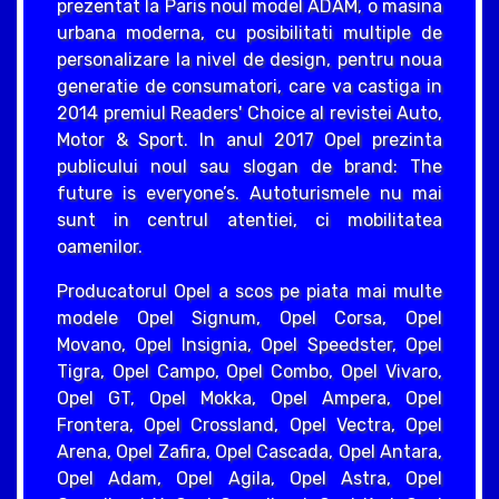
prezentat la Paris noul model ADAM, o masina
urbana moderna, cu posibilitati multiple de
personalizare la nivel de design, pentru noua
generatie de consumatori, care va castiga in
2014 premiul Readers' Choice al revistei Auto,
Motor & Sport. In anul 2017 Opel prezinta
publicului noul sau slogan de brand: The
future is everyone’s. Autoturismele nu mai
sunt in centrul atentiei, ci mobilitatea
oamenilor.
Producatorul Opel a scos pe piata mai multe
modele Opel Signum, Opel Corsa, Opel
Movano, Opel Insignia, Opel Speedster, Opel
Tigra, Opel Campo, Opel Combo, Opel Vivaro,
Opel GT, Opel Mokka, Opel Ampera, Opel
Frontera, Opel Crossland, Opel Vectra, Opel
Arena, Opel Zafira, Opel Cascada, Opel Antara,
Opel Adam, Opel Agila, Opel Astra, Opel