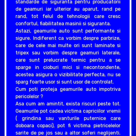
standarde de siguranta pentru producatorii
de geamuri iar ulterior au aparut, rand pe
rand, tot felul de tehnologii care cresc
confortul, fiabilitatea masinii si siguranta.
Astazi, geamurile auto sunt performante si
sigure. Indiferent ca vorbim despre parbrize,
care de cele mai multe ori sunt laminate si
tripex sau vorbim despre geamuri laterale,
care sunt prelucrate termic pentru a se
sparge in cioburi mici si necontondente,
acestea asigura o vizibilitate perfecta, nu se
sparg foarte usor si sunt usor de controlat.
Cum poti proteja geamurile auto impotriva
pericolelor ?
Asa cum am amintit, exista riscuri peste tot.
Geamurile pot cadea victima capriciilor vremii
( grindina sau vanturile puternice care
doboara copaci), pot fi victima pietricelelor
sarite de pe jos sau a altor soferi neglijenti.