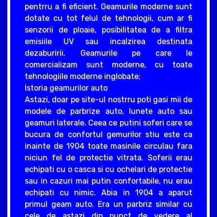
pentrru a fi eficient. Geamurile moderne sunt
dotate cu tot felul de tehnologii, cum ar fi
senzorii de ploaie, posibilitatea de a filtra
emisiile UV sau incalzirea destinata
dezaburirii. Geamurile pe care le
comercializam sunt moderne, cu toate
tehnologiile moderne inglobate;
Istoria geamurilor auto
Astazi, doar pe site-ul nostrru poti gasi mii de
modele de parbrize auto, lunete auto sau
geamuri laterale. Ceea ce putini soferi care se
bucura de confortul gemurilor stiu este ca
inainte de 1904 toate masinile circulau fara
niciun fel de protectie vitrata. Soferii erau
echipati cu o casca si cu ochelari de protectie
sau in cazuri mai putin confortabile, nu erau
echipati cu nimic. Abia in 1904 a aparut
primul geam auto. Era un parbriz similar cu
cele de astazi din punct de vedere al