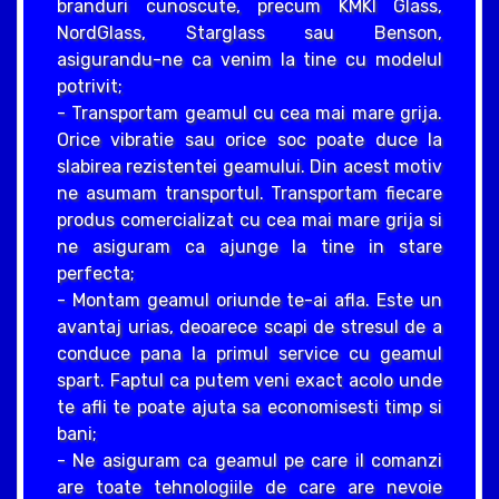
branduri cunoscute, precum KMKI Glass,
NordGlass, Starglass sau Benson,
asigurandu-ne ca venim la tine cu modelul
potrivit;
- Transportam geamul cu cea mai mare grija.
Orice vibratie sau orice soc poate duce la
slabirea rezistentei geamului. Din acest motiv
ne asumam transportul. Transportam fiecare
produs comercializat cu cea mai mare grija si
ne asiguram ca ajunge la tine in stare
perfecta;
- Montam geamul oriunde te-ai afla. Este un
avantaj urias, deoarece scapi de stresul de a
conduce pana la primul service cu geamul
spart. Faptul ca putem veni exact acolo unde
te afli te poate ajuta sa economisesti timp si
bani;
- Ne asiguram ca geamul pe care il comanzi
are toate tehnologiile de care are nevoie