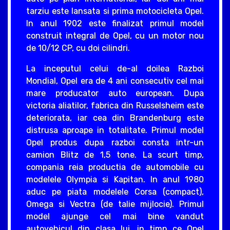
tarziu este lansata si prima motocicleta Opel.
In anul 1902 este finalizat primul model
construit integral de Opel, cu un motor nou
de 10/12 CP, cu doi cilindri.
La inceputul celui de-al doilea Razboi
Mondial, Opel era de 4 ani consecutiv cel mai
mare producator auto european. Dupa
victoria aliatilor, fabrica din Russelsheim este
deteriorata, iar cea din Brandenburg este
distrusa aproape in totalitate. Primul model
Opel produs dupa razboi consta intr-un
camion Blitz de 1,5 tone. La scurt timp,
compania reia productia de automobile cu
modelele Olympia si Kapitan. In anul 1980
aduc pe piata modelele Corsa (compact),
Omega si Vectra (de talie mijlocie). Primul
model ajunge cel mai bine vandut
autovehicul din clasa lui, in timp ce Opel