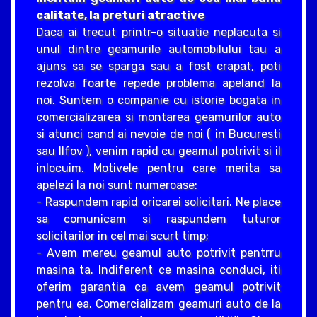
calitate, la preturi atractive
Daca ai trecut printr-o situatie neplacuta si
unul dintre geamurile automobilului tau a
ajuns sa se sparga sau a fost crapat, poti
rezolva foarte repede problema apeland la
noi. Suntem o companie cu istorie bogata in
comercializarea si montarea geamurilor auto
si atunci cand ai nevoie de noi ( in Bucuresti
sau Ilfov ), venim rapid cu geamul potrivit si il
inlocuim. Motivele pentru care merita sa
apelezi la noi sunt numeroase:
- Raspundem rapid oricarei solicitari. Ne place
sa comunicam si raspundem tuturor
solicitarilor in cel mai scurt timp;
- Avem mereu geamul auto potrivit pentrru
masina ta. Indiferent ce masina conduci, iti
oferim garantia ca avem geamul potrivit
pentru ea. Comercializam geamuri auto de la