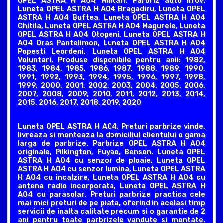
OPEL ASTRA H A04 Militari. Parbriz auto Ilfov:
Luneta OPEL ASTRA H A04 Bragadiru, Luneta OPEL
ASTRA H A04 Buftea, Luneta OPEL ASTRA H A04
Chitila, Luneta OPEL ASTRA H A04 Magurele, Luneta
OPEL ASTRA H A04 Otopeni, Luneta OPEL ASTRA H
A04 Oras Pantelimon, Luneta OPEL ASTRA H A04
Popesti Leordeni, Luneta OPEL ASTRA H A04
Voluntari. Produse disponibile pentru anii: 1982,
1983, 1984, 1985, 1986, 1987, 1988, 1989, 1990,
1991, 1992, 1993, 1994, 1995, 1996, 1997, 1998,
1999, 2000, 2001, 2002, 2003, 2004, 2005, 2006,
2007, 2008, 2009, 2010, 2011, 2012, 2013, 2014,
2015, 2016, 2017, 2018, 2019, 2020
Luneta OPEL ASTRA H A04. Preturi parbrize vinde,
livreaza si monteaza la domiciliul clientului o gama
larga de parbrize. Parbrize OPEL ASTRA H A04
originale, Pilkington, Fuyao, Benson. Luneta OPEL
ASTRA H A04 cu senzor de ploaie, Luneta OPEL
ASTRA H A04 cu senzor lumina, Luneta OPEL ASTRA
H A04 cu incalzire, Luneta OPEL ASTRA H A04 cu
antena radio incorporata, Luneta OPEL ASTRA H
A04 cu parasolar. Preturi parbrize practica cele
mai mici preturi de pe piata, oferind in acelasi timp
servicii de inalta calitate precum si o garantie de 2
ani pentru toate parbrizele vandute si montate.