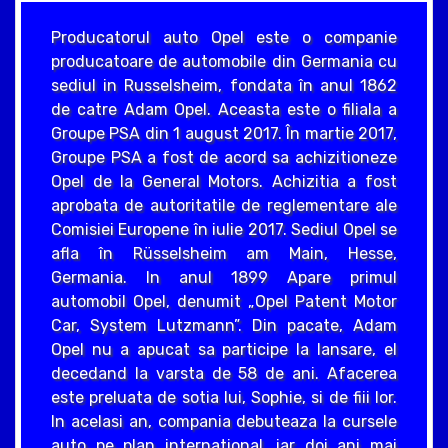
Producatorul auto Opel este o companie
producatoare de automobile din Germania cu
sediul in Russelsheim, fondata în anul 1862
de catre Adam Opel. Aceasta este o filiala a
Groupe PSA din 1 august 2017. În martie 2017,
Groupe PSA a fost de acord sa achizitioneze
Opel de la General Motors. Achizitia a fost
aprobata de autoritatile de reglementare ale
Comisiei Europene în iulie 2017. Sediul Opel se
afla în Rüsselsheim am Main, Hesse,
Germania. In anul 1899 Apare primul
automobil Opel, denumit „Opel Patent Motor
Car, System Lutzmann”. Din pacate, Adam
Opel nu a apucat sa participe la lansare, el
decedand la varsta de 58 de ani. Afacerea
este preluata de sotia lui, Sophie, si de fiii lor.
In acelasi an, compania debuteaza la cursele
auto pe plan international, iar doi ani mai