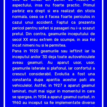
aspectului, insa nu foarte practic. Primul
parbriz era drept si era realizat din sticla
normala, ceea ce il facea foarte periculos in
cazul unui accident. Faptul ca prezenta
pericol pentru soferi si pasageri nu i-a scazut
pretul. Din contra, geamurile inceputului de
secol XX erau extrem de scumpe, in asa fel
incat nimeni nu si le permitea.
Pana in 1920 geamurile sau ieftinit iar la
inceputul anilor ‘30 deja toate autovehiculele
aveau geamuri. Au aparut usor, usor,
geamurile laterale si plafonul, iar confortul a
crescut considerabil. Evolutia a fost una
constanta dupa aparitia acestor pati ale
vehiculelor. Astfel, in 1927 a aparut geamul
laminat, mult mai sigur in momentul in care
se spargea, in 1934 a aparut geamul curbat, in
1960 au inceput sa fie implementate diverse