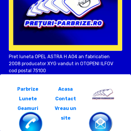
Pret luneta OPEL ASTRA H A04 an fabricatien
2008 producator XYG vandut in OTOPENI ILFOV
cod postal 75100
Parbrize
Acasa
Lunete
Contact
Geamuri
Vreau un
site