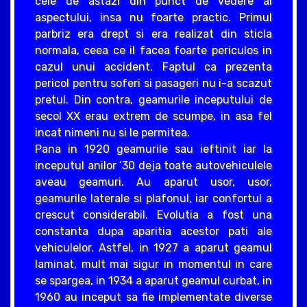
cele de astazi din punct de vedere al
aspectului, insa nu foarte practic. Primul
parbriz era drept si era realizat din sticla
normala, ceea ce il facea foarte periculos in
cazul unui accident. Faptul ca prezenta
pericol pentru soferi si pasageri nu i-a scazut
pretul. Din contra, geamurile inceputului de
secol XX erau extrem de scumpe, in asa fel
incat nimeni nu si le permitea.
Pana in 1920 geamurile sau ieftinit iar la
inceputul anilor ‘30 deja toate autovehiculele
aveau geamuri. Au aparut usor, usor,
geamurile laterale si plafonul, iar confortul a
crescut considerabil. Evolutia a fost una
constanta dupa aparitia acestor pati ale
vehiculelor. Astfel, in 1927 a aparut geamul
laminat, mult mai sigur in momentul in care
se spargea, in 1934 a aparut geamul curbat, in
1960 au inceput sa fie implementate diverse