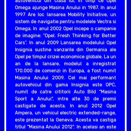
autovehicul din clasa lui, in timp ce Opel
Omega ajunge Masina Anului in 1987. In anul
1997 Are loc lansarea Mobility Initiative, un
sistem de navigatie pentru modelele Vectra si
Omega. In anul 2002 Opel incepe o campanie
de imagine: “Opel. Fresh Thinking for Better
Cars”. In anul 2009 Lansarea modelului Opel
Insignia sustine vanzarile din Germania ale
Opel pe timpul crizei economice globale. La un
an de la lansare, modelul a inregistrat
170.000 de comenzi in Europa, a fost numit
Masina Anului 2009. Cel mai performant
autovehicul din gama Insignia este OPC,
numit de catre cititorii Auto Bild "Masina
Sport a Anului", intre alte 30 de premii
castigate de acesta. In anul 2012 Opel
Ampera, un vehicul electric extended-range,
este prezentat la Geneva. Acesta va castiga
titlul "Masina Anului 2012". In acelasi an este