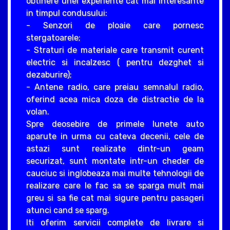
obtinere unei experiente cat mai interesante
in timpul condusului:
- Senzori de ploaie care pornesc
stergatoarele;
- Straturi de materiale care transmit curent
electric si incalzesc ( pentru dezghet si
dezaburire);
- Antene radio, care preiau semnalul radio,
oferind acea mica doza de distractie de la
volan.
Spre deosebire de primele lunete auto
aparute in urma cu cateva decenii, cele de
astazi sunt realizate dintr-un geam
securizat, sunt montate intr-un cheder de
cauciuc si inglobeaza mai multe tehnologii de
realizare care le fac sa se sparga mult mai
greu si sa fie cat mai sigure pentru pasageri
atunci cand se sparg.
Iti oferim servicii complete de livrare si