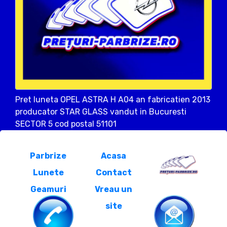
Pret luneta OPEL ASTRA H A04 an fabricatien 2013
producator STAR GLASS vandut in Bucuresti
SECTOR 5 cod postal 51101
Parbrize
Acasa
Lunete
Contact
Geamuri
Vreau un
site