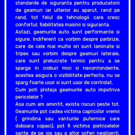
standarde de siguranta pentru producatorii
de geamuri iar ulterior au aparut, rand pe
rand, tot felul de tehnologii care cresc
confortul, fiabilitatea masinii si siguranta.
Astazi, geamurile auto sunt performante si
sigure. Indiferent ca vorbim despre parbrize,
care de cele mai multe ori sunt laminate si
tripex sau vorbim despre geamuri laterale,
care sunt prelucrate termic pentru a se
sparge in cioburi mici si necontondente,
acestea asigura o vizibilitate perfecta, nu se
sparg foarte usor si sunt usor de controlat.
Cum poti proteja geamurile auto impotriva
pericolelor ?
Asa cum am amintit, exista riscuri peste tot.
Geamurile pot cadea victima capriciilor vremii
( grindina sau vanturile puternice care
doboara copaci), pot fi victima pietricelelor
sarite de pe jos sau a altor soferi neglijenti.