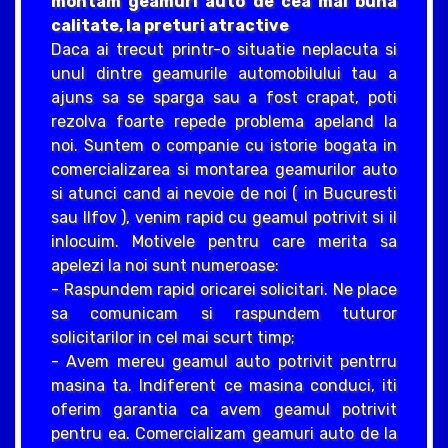
montam geamuri auto de cea mai buna
calitate, la preturi atractive
Daca ai trecut printr-o situatie neplacuta si
unul dintre geamurile automobilului tau a
ajuns sa se sparga sau a fost crapat, poti
rezolva foarte repede problema apeland la
noi. Suntem o companie cu istorie bogata in
comercializarea si montarea geamurilor auto
si atunci cand ai nevoie de noi ( in Bucuresti
sau Ilfov ), venim rapid cu geamul potrivit si il
inlocuim. Motivele pentru care merita sa
apelezi la noi sunt numeroase:
- Raspundem rapid oricarei solicitari. Ne place
sa comunicam si raspundem tuturor
solicitarilor in cel mai scurt timp;
- Avem mereu geamul auto potrivit pentrru
masina ta. Indiferent ce masina conduci, iti
oferim garantia ca avem geamul potrivit
pentru ea. Comercializam geamuri auto de la