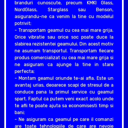
branduri cunoscute, precum KMKI Glass,
NordGlass, Starglass sau Benson,
asigurandu-ne ca venim la tine cu modelul
potrivit;
- Transportam geamul cu cea mai mare grija.
Orice vibratie sau orice soc poate duce la
slabirea rezistentei geamului. Din acest motiv
ne asumam transportul. Transportam fiecare
produs comercializat cu cea mai mare grija si
ne asiguram ca ajunge la tine in stare
perfecta;
- Montam geamul oriunde te-ai afla. Este un
avantaj urias, deoarece scapi de stresul de a
conduce pana la primul service cu geamul
spart. Faptul ca putem veni exact acolo unde
te afli te poate ajuta sa economisesti timp si
bani;
- Ne asiguram ca geamul pe care il comanzi
are toate tehnologiile de care are nevoie