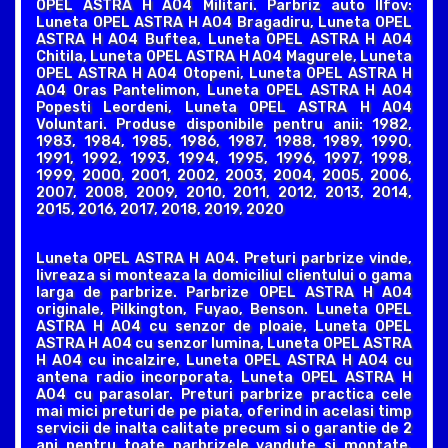
OPEL ASTRA H A04 Militari. Parbriz auto Ilfov:
Luneta OPEL ASTRA H A04 Bragadiru, Luneta OPEL
ASTRA H A04 Buftea, Luneta OPEL ASTRA H A04
Chitila, Luneta OPEL ASTRA H A04 Magurele, Luneta
OPEL ASTRA H A04 Otopeni, Luneta OPEL ASTRA H
A04 Oras Pantelimon, Luneta OPEL ASTRA H A04
Popesti Leordeni, Luneta OPEL ASTRA H A04
Voluntari. Produse disponibile pentru anii: 1982,
1983, 1984, 1985, 1986, 1987, 1988, 1989, 1990,
1991, 1992, 1993, 1994, 1995, 1996, 1997, 1998,
1999, 2000, 2001, 2002, 2003, 2004, 2005, 2006,
2007, 2008, 2009, 2010, 2011, 2012, 2013, 2014,
2015, 2016, 2017, 2018, 2019, 2020
Luneta OPEL ASTRA H A04. Preturi parbrize vinde,
livreaza si monteaza la domiciliul clientului o gama
larga de parbrize. Parbrize OPEL ASTRA H A04
originale, Pilkington, Fuyao, Benson. Luneta OPEL
ASTRA H A04 cu senzor de ploaie, Luneta OPEL
ASTRA H A04 cu senzor lumina, Luneta OPEL ASTRA
H A04 cu incalzire, Luneta OPEL ASTRA H A04 cu
antena radio incorporata, Luneta OPEL ASTRA H
A04 cu parasolar. Preturi parbrize practica cele
mai mici preturi de pe piata, oferind in acelasi timp
servicii de inalta calitate precum si o garantie de 2
ani pentru toate parbrizele vandute si montate.