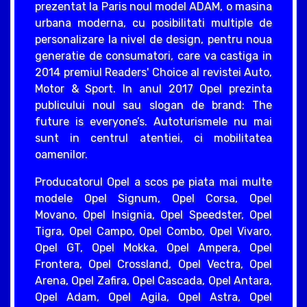
prezentat la Paris noul model ADAM, o masina
urbana moderna, cu posibilitati multiple de
personalizare la nivel de design, pentru noua
generatie de consumatori, care va castiga in
2014 premiul Readers' Choice al revistei Auto,
Motor & Sport. In anul 2017 Opel prezinta
publicului noul sau slogan de brand: The
future is everyone’s. Autoturismele nu mai
sunt in centrul atentiei, ci mobilitatea
oamenilor.
Producatorul Opel a scos pe piata mai multe
modele Opel Signum, Opel Corsa, Opel
Movano, Opel Insignia, Opel Speedster, Opel
Tigra, Opel Campo, Opel Combo, Opel Vivaro,
Opel GT, Opel Mokka, Opel Ampera, Opel
Frontera, Opel Crossland, Opel Vectra, Opel
Arena, Opel Zafira, Opel Cascada, Opel Antara,
Opel Adam, Opel Agila, Opel Astra, Opel