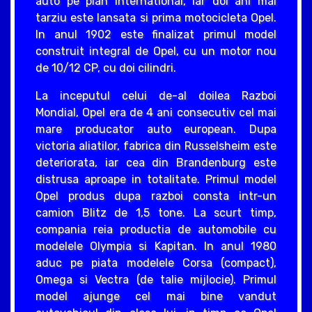
auto pe plan international, iar doi ani mai
tarziu este lansata si prima motocicleta Opel.
In anul 1902 este finalizat primul model
construit integral de Opel, cu un motor nou
de 10/12 CP, cu doi cilindri.
La inceputul celui de-al doilea Razboi
Mondial, Opel era de 4 ani consecutiv cel mai
mare producator auto european. Dupa
victoria aliatilor, fabrica din Russelsheim este
deteriorata, iar cea din Brandenburg este
distrusa aproape in totalitate. Primul model
Opel produs dupa razboi consta intr-un
camion Blitz de 1,5 tone. La scurt timp,
compania reia productia de automobile cu
modelele Olympia si Kapitan. In anul 1980
aduc pe piata modelele Corsa (compact),
Omega si Vectra (de talie mijlocie). Primul
model ajunge cel mai bine vandut