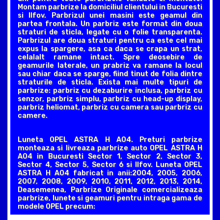
Montam parbrize la domiciliul clientului in Bucuresti
si Ilfov. Parbrizul unei masini este geamul din
partea frontala. Un parbriz este format din doua
straturi de sticla, legate cu o folie transparenta.
Parbrizul are doua straturi pentru ca este cel mai
expus la spargere, asa ca daca se crapa un strat,
celalalt ramane intact. Spre deosebire de
geamurile laterale, un prabriz va ramane la locul
sau chiar daca se sparge, fiind tinut de folia dintre
straturile de sticla. Exista mai multe tipuri de
parbrize: parbriz cu dezaburire inclusa, parbriz cu
senzor, parbriz simplu, parbriz cu head-up display,
parbriz heliomat, parbriz cu camera sau parbriz cu
camere.
Luneta OPEL ASTRA H A04. Preturi parbrize
monteaza si livreaza parbrize auto OPEL ASTRA H
A04 in Bucuresti Sector 1, Sector 2, Sector 3,
Sector 4, Sector 5, Sector 6 si Ilfov. Luneta OPEL
ASTRA H A04 fabricat in anii:2004, 2005, 2006,
2007, 2008, 2009, 2010, 2011, 2012, 2013, 2014,
Deasemenea, Parbrize Originale comercializeaza
parbrize, lunete si geamuri pentru intraga gama de
modele OPEL precum: