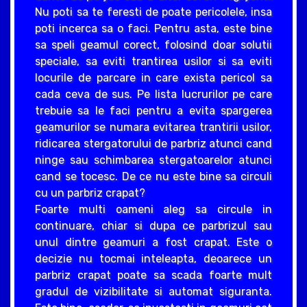
Nu poti sa te feresti de poate pericolele, insa
poti incerca sa o faci. Pentru asta, este bine
sa speli geamul corect, folosind doar solutii
speciale, sa eviti trantirea usilor si sa eviti
locurile de parcare in care exista pericol sa
cada ceva de sus. Pe lista lucrurilor pe care
trebuie sa le faci pentru a evita spargerea
geamurilor se numara evitarea trantirii usilor,
ridicarea stergatorului de parbriz atunci cand
ninge sau schimbarea stergatoarelor atunci
cand se tocesc. De ce nu este bine sa circuli
cu un parbriz crapat?
Foarte multi oameni aleg sa circule in
continuare, chiar si dupa ce parbrizul sau
unul dintre geamuri a fost crapat. Este o
decizie nu tocmai inteleapta, deoarece un
parbriz crapat poate sa scada foarte mult
gradul de vizibilitate si automat siguranta.