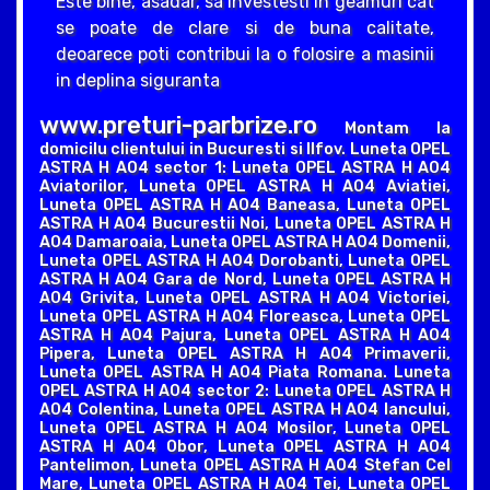
Este bine, asadar, sa investesti in geamuri cat
se poate de clare si de buna calitate,
deoarece poti contribui la o folosire a masinii
in deplina siguranta
www.preturi-parbrize.ro
Montam la
domicilu clientului in Bucuresti si Ilfov. Luneta OPEL
ASTRA H A04 sector 1: Luneta OPEL ASTRA H A04
Aviatorilor, Luneta OPEL ASTRA H A04 Aviatiei,
Luneta OPEL ASTRA H A04 Baneasa, Luneta OPEL
ASTRA H A04 Bucurestii Noi, Luneta OPEL ASTRA H
A04 Damaroaia, Luneta OPEL ASTRA H A04 Domenii,
Luneta OPEL ASTRA H A04 Dorobanti, Luneta OPEL
ASTRA H A04 Gara de Nord, Luneta OPEL ASTRA H
A04 Grivita, Luneta OPEL ASTRA H A04 Victoriei,
Luneta OPEL ASTRA H A04 Floreasca, Luneta OPEL
ASTRA H A04 Pajura, Luneta OPEL ASTRA H A04
Pipera, Luneta OPEL ASTRA H A04 Primaverii,
Luneta OPEL ASTRA H A04 Piata Romana. Luneta
OPEL ASTRA H A04 sector 2: Luneta OPEL ASTRA H
A04 Colentina, Luneta OPEL ASTRA H A04 Iancului,
Luneta OPEL ASTRA H A04 Mosilor, Luneta OPEL
ASTRA H A04 Obor, Luneta OPEL ASTRA H A04
Pantelimon, Luneta OPEL ASTRA H A04 Stefan Cel
Mare, Luneta OPEL ASTRA H A04 Tei, Luneta OPEL