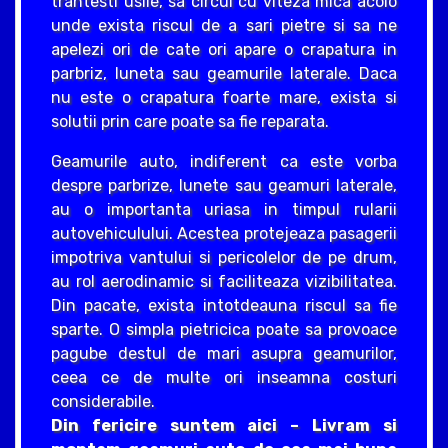
trantesti usile, sa circul cu viteza mica acolo
unde exista riscul de a sari pietre si sa ne
apelezi ori de cate ori apare o crapatura in
parbriz, luneta sau geamurile laterale. Daca
nu este o crapatura foarte mare, exista si
solutii prin care poate sa fie reparata.
Geamurile auto, indiferent ca este vorba
despre parbrize, lunete sau geamuri laterale,
au o importanta uriasa in timpul rularii
autovehiculului. Acestea protejeaza pasagerii
impotriva vantului si pericolelor de pe drum,
au rol aerodinamic si faciliteaza vizibilitatea.
Din pacate, exista intotdeauna riscul sa fie
sparte. O simpla pietricica poate sa provoace
pagube destul de mari asupra geamurilor,
ceea ce de multe ori inseamna costuri
considerabile.
Din fericire suntem aici – Livram si