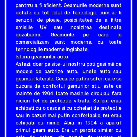
pentrru a fi eficient. Geamurile moderne sunt
dotate cu tot felul de tehnologii, cum ar fi
senzorii de ploaie, posibilitatea de a filtra
emisiile UV sau incalzirea destinata
dezaburirii. Geamurile pe care le
comercializam sunt moderne, cu toate
tehnologiile moderne inglobate;
Istoria geamurilor auto
Astazi, doar pe site-ul nostrru poti gasi mii de
modele de parbrize auto, lunete auto sau
geamuri laterale. Ceea ce putini soferi care se
bucura de confortul gemurilor stiu este ca
inainte de 1904 toate masinile circulau fara
niciun fel de protectie vitrata. Soferii erau
echipati cu o casca si cu ochelari de protectie
sau in cazuri mai putin confortabile, nu erau
echipati cu nimic. Abia in 1904 a aparut
primul geam auto. Era un parbriz similar cu