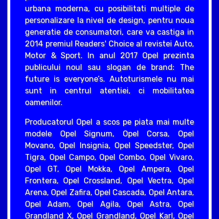
urbana moderna, cu posibilitati multiple de
personalizare la nivel de design, pentru noua
generatie de consumatori, care va castiga in
2014 premiul Readers' Choice al revistei Auto,
Motor & Sport. In anul 2017 Opel prezinta
publicului noul sau slogan de brand: The
future is everyone’s. Autoturismele nu mai
sunt in centrul atentiei, ci mobilitatea
oamenilor.
Producatorul Opel a scos pe piata mai multe
modele Opel Signum, Opel Corsa, Opel
Movano, Opel Insignia, Opel Speedster, Opel
Tigra, Opel Campo, Opel Combo, Opel Vivaro,
Opel GT, Opel Mokka, Opel Ampera, Opel
Frontera, Opel Crossland, Opel Vectra, Opel
Arena, Opel Zafira, Opel Cascada, Opel Antara,
Opel Adam, Opel Agila, Opel Astra, Opel
Grandland X, Opel Grandland, Opel Karl, Opel