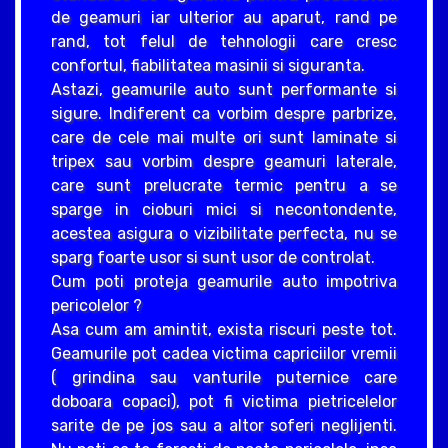
de geamuri iar ulterior au aparut, rand pe
rand, tot felul de tehnologii care cresc
confortul, fiabilitatea masinii si siguranta.
Astazi, geamurile auto sunt performante si
sigure. Indiferent ca vorbim despre parbrize,
care de cele mai multe ori sunt laminate si
tripex sau vorbim despre geamuri laterale,
care sunt prelucrate termic pentru a se
sparge in cioburi mici si necontondente,
acestea asigura o vizibilitate perfecta, nu se
sparg foarte usor si sunt usor de controlat.
Cum poti proteja geamurile auto impotriva
pericolelor ?
Asa cum am amintit, exista riscuri peste tot.
Geamurile pot cadea victima capriciilor vremii
( grindina sau vanturile puternice care
doboara copaci), pot fi victima pietricelelor
sarite de pe jos sau a altor soferi neglijenti.