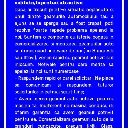
calitate, la preturi atractive
Daca ai trecut printr-o situatie neplacuta si
unul dintre geamurile automobilului tau a
ajuns sa se sparga sau a fost crapat, poti
rezolva foarte repede problema apeland la
noi. Suntem o companie cu istorie bogata in
comercializarea si montarea geamurilor auto
si atunci cand ai nevoie de noi ( in Bucuresti
sau Ilfov ), venim rapid cu geamul potrivit si il
inlocuim. Motivele pentru care merita sa
apelezi la noi sunt numeroase:
- Raspundem rapid oricarei solicitari. Ne place
sa comunicam si raspundem tuturor
solicitarilor in cel mai scurt timp;
- Avem mereu geamul auto potrivit pentrru
masina ta. Indiferent ce masina conduci, iti
oferim garantia ca avem geamul potrivit
pentru ea. Comercializam geamuri auto de la
branduri cunoscute, precum KMKI Glass,