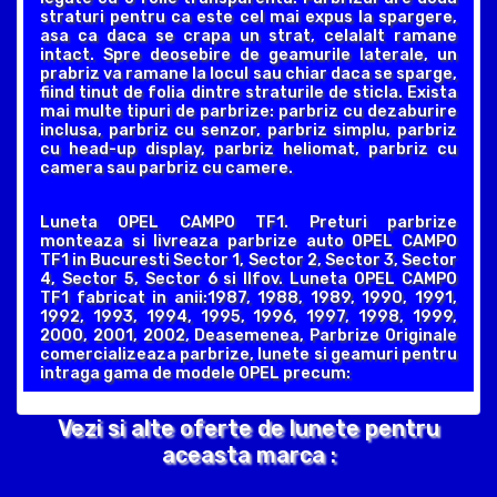
straturi pentru ca este cel mai expus la spargere,
asa ca daca se crapa un strat, celalalt ramane
intact. Spre deosebire de geamurile laterale, un
prabriz va ramane la locul sau chiar daca se sparge,
fiind tinut de folia dintre straturile de sticla. Exista
mai multe tipuri de parbrize: parbriz cu dezaburire
inclusa, parbriz cu senzor, parbriz simplu, parbriz
cu head-up display, parbriz heliomat, parbriz cu
camera sau parbriz cu camere.
Luneta OPEL CAMPO TF1. Preturi parbrize
monteaza si livreaza parbrize auto OPEL CAMPO
TF1 in Bucuresti Sector 1, Sector 2, Sector 3, Sector
4, Sector 5, Sector 6 si Ilfov. Luneta OPEL CAMPO
TF1 fabricat in anii:1987, 1988, 1989, 1990, 1991,
1992, 1993, 1994, 1995, 1996, 1997, 1998, 1999,
2000, 2001, 2002, Deasemenea, Parbrize Originale
comercializeaza parbrize, lunete si geamuri pentru
intraga gama de modele OPEL precum:
Vezi si alte oferte de lunete pentru
aceasta marca :