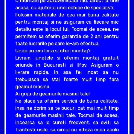
O montam pe autovehiculul tau, direct la tine
acasa, cu ajutorul unei echipe de specialisti.
Folosim materiale de cea mai buna calitate
pentru montaj si ne asiguram ca fiecare mic
detaliu este la locul lui. Tocmai de aceea, ne
permitem sa oferim garantie de 2 ani pentru
toate lucrarile pe care le-am efectua.
Unde putem livra si oferi montaj?
Livram lunetele si oferim montaj gratuit
oriunde in Bucuresti si Ilfov. Asiguram o
livrare rapida, in asa fel incat sa nu
trebuiasca sa stai foarte mult timp fara
geamul masinii.
Ai grija de geamurile masinii tale!
Ne place sa oferim servicii de buna calitate,
insa ne dorim sa te bucuri cat mai mult timp
de geamurile masinii tale. Tocmai de aceea,
incearca sa le cureti frecvent, sa eviti sa
trantesti usile, sa circul cu viteza mica acolo