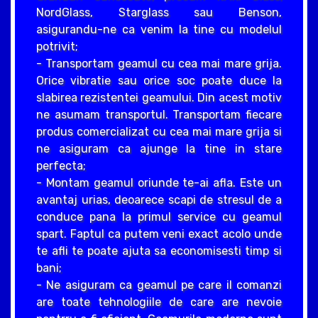
NordGlass, Starglass sau Benson,
asigurandu-ne ca venim la tine cu modelul
potrivit;
- Transportam geamul cu cea mai mare grija.
Orice vibratie sau orice soc poate duce la
slabirea rezistentei geamului. Din acest motiv
ne asumam transportul. Transportam fiecare
produs comercializat cu cea mai mare grija si
ne asiguram ca ajunge la tine in stare
perfecta;
- Montam geamul oriunde te-ai afla. Este un
avantaj urias, deoarece scapi de stresul de a
conduce pana la primul service cu geamul
spart. Faptul ca putem veni exact acolo unde
te afli te poate ajuta sa economisesti timp si
bani;
- Ne asiguram ca geamul pe care il comanzi
are toate tehnologiile de care are nevoie