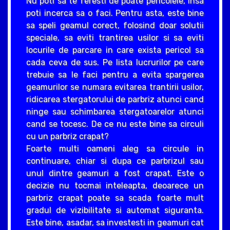
Nu poti sa te feresti de poate pericolele, insa
poti incerca sa o faci. Pentru asta, este bine
sa speli geamul corect, folosind doar solutii
speciale, sa eviti trantirea usilor si sa eviti
locurile de parcare in care exista pericol sa
cada ceva de sus. Pe lista lucrurilor pe care
trebuie sa le faci pentru a evita spargerea
geamurilor se numara evitarea trantirii usilor,
ridicarea stergatorului de parbriz atunci cand
ninge sau schimbarea stergatoarelor atunci
cand se tocesc. De ce nu este bine sa circuli
cu un parbriz crapat?
Foarte multi oameni aleg sa circule in
continuare, chiar si dupa ce parbrizul sau
unul dintre geamuri a fost crapat. Este o
decizie nu tocmai inteleapta, deoarece un
parbriz crapat poate sa scada foarte mult
gradul de vizibilitate si automat siguranta.
Este bine, asadar, sa investesti in geamuri cat