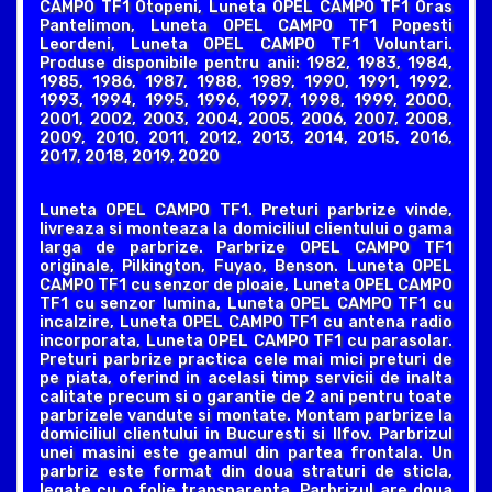
CAMPO TF1 Otopeni, Luneta OPEL CAMPO TF1 Oras
Pantelimon, Luneta OPEL CAMPO TF1 Popesti
Leordeni, Luneta OPEL CAMPO TF1 Voluntari.
Produse disponibile pentru anii: 1982, 1983, 1984,
1985, 1986, 1987, 1988, 1989, 1990, 1991, 1992,
1993, 1994, 1995, 1996, 1997, 1998, 1999, 2000,
2001, 2002, 2003, 2004, 2005, 2006, 2007, 2008,
2009, 2010, 2011, 2012, 2013, 2014, 2015, 2016,
2017, 2018, 2019, 2020
Luneta OPEL CAMPO TF1. Preturi parbrize vinde,
livreaza si monteaza la domiciliul clientului o gama
larga de parbrize. Parbrize OPEL CAMPO TF1
originale, Pilkington, Fuyao, Benson. Luneta OPEL
CAMPO TF1 cu senzor de ploaie, Luneta OPEL CAMPO
TF1 cu senzor lumina, Luneta OPEL CAMPO TF1 cu
incalzire, Luneta OPEL CAMPO TF1 cu antena radio
incorporata, Luneta OPEL CAMPO TF1 cu parasolar.
Preturi parbrize practica cele mai mici preturi de
pe piata, oferind in acelasi timp servicii de inalta
calitate precum si o garantie de 2 ani pentru toate
parbrizele vandute si montate. Montam parbrize la
domiciliul clientului in Bucuresti si Ilfov. Parbrizul
unei masini este geamul din partea frontala. Un
parbriz este format din doua straturi de sticla,
legate cu o folie transparenta. Parbrizul are doua