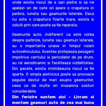
unde exista riscul de a sari pietre si sa ne
apelezi ori de cate ori apare o crapatura in
parbriz, luneta sau geamurile laterale. Daca
nu este o crapatura foarte mare, exista si
solutii prin care poate sa fie reparata.
Geamurile auto, indiferent ca este vorba
despre parbrize, lunete sau geamuri laterale,
au o importanta uriasa in timpul rularii
autovehiculului. Acestea protejeaza pasagerii
impotriva vantului si pericolelor de pe drum,
au rol aerodinamic si faciliteaza vizibilitatea.
Din pacate, exista intotdeauna riscul sa fie
sparte. O simpla pietricica poate sa provoace
pagube destul de mari asupra geamurilor,
ceea ce de multe ori inseamna costuri
considerabile.
Din fericire suntem aici – Livram si
montam geamuri auto de cea mai buna