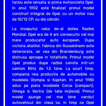
tarziu este lansata si prima motocicleta Opel.
In anul 1902 este finalizat primul model
construit integral de Opel, cu un motor nou
de 10/12 CP, cu doi cilindri.
La inceputul celui de-al doilea Razboi
Mondial, Opel era de 4 ani consecutiv cel mai
mare producator auto european. Dupa
victoria aliatilor, fabrica din Russelsheim este
deteriorata, iar cea din Brandenburg este
distrusa aproape in totalitate. Primul model
Opel produs dupa razboi consta intr-un
camion Blitz de 1,5 tone. La scurt timp,
compania reia productia de automobile cu
modelele Olympia si Kapitan. In anul 1980
aduc pe piata modelele Corsa (compact),
Omega si Vectra (de talie mijlocie). Primul
model ajunge cel mai bine vandut
autovehicul din clasa lui, in timp ce Opel