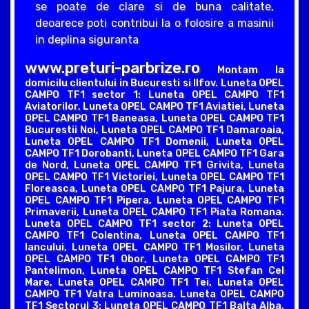
se poate de clare si de buna calitate,
deoarece poti contribui la o folosire a masinii
in deplina siguranta
www.preturi-parbrize.ro
Montam la
domicilu clientului in Bucuresti si Ilfov. Luneta OPEL
CAMPO TF1 sector 1: Luneta OPEL CAMPO TF1
Aviatorilor, Luneta OPEL CAMPO TF1 Aviatiei, Luneta
OPEL CAMPO TF1 Baneasa, Luneta OPEL CAMPO TF1
Bucurestii Noi, Luneta OPEL CAMPO TF1 Damaroaia,
Luneta OPEL CAMPO TF1 Domenii, Luneta OPEL
CAMPO TF1 Dorobanti, Luneta OPEL CAMPO TF1 Gara
de Nord, Luneta OPEL CAMPO TF1 Grivita, Luneta
OPEL CAMPO TF1 Victoriei, Luneta OPEL CAMPO TF1
Floreasca, Luneta OPEL CAMPO TF1 Pajura, Luneta
OPEL CAMPO TF1 Pipera, Luneta OPEL CAMPO TF1
Primaverii, Luneta OPEL CAMPO TF1 Piata Romana.
Luneta OPEL CAMPO TF1 sector 2: Luneta OPEL
CAMPO TF1 Colentina, Luneta OPEL CAMPO TF1
Iancului, Luneta OPEL CAMPO TF1 Mosilor, Luneta
OPEL CAMPO TF1 Obor, Luneta OPEL CAMPO TF1
Pantelimon, Luneta OPEL CAMPO TF1 Stefan Cel
Mare, Luneta OPEL CAMPO TF1 Tei, Luneta OPEL
CAMPO TF1 Vatra Luminoasa. Luneta OPEL CAMPO
TF1 Sectorul 3: Luneta OPEL CAMPO TF1 Balta Alba,