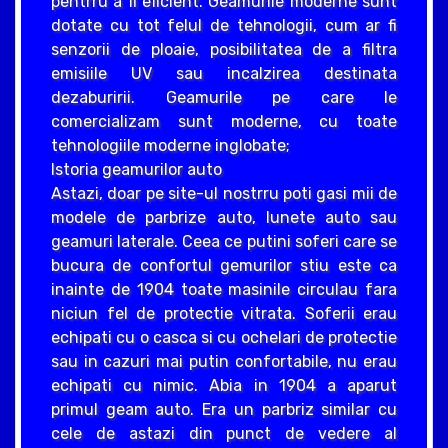
pentrru a fi eficient. Geamurile moderne sunt
dotate cu tot felul de tehnologii, cum ar fi
senzorii de ploaie, posibilitatea de a filtra
emisiile UV sau incalzirea destinata
dezaburirii. Geamurile pe care le
comercializam sunt moderne, cu toate
tehnologiile moderne inglobate;
Istoria geamurilor auto
Astazi, doar pe site-ul nostrru poti gasi mii de
modele de parbrize auto, lunete auto sau
geamuri laterale. Ceea ce putini soferi care se
bucura de confortul gemurilor stiu este ca
inainte de 1904 toate masinile circulau fara
niciun fel de protectie vitrata. Soferii erau
echipati cu o casca si cu ochelari de protectie
sau in cazuri mai putin confortabile, nu erau
echipati cu nimic. Abia in 1904 a aparut
primul geam auto. Era un parbriz similar cu
cele de astazi din punct de vedere al