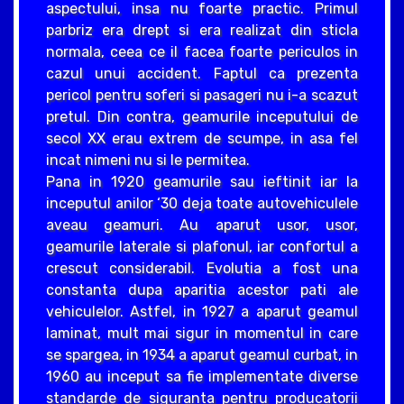
aspectului, insa nu foarte practic. Primul
parbriz era drept si era realizat din sticla
normala, ceea ce il facea foarte periculos in
cazul unui accident. Faptul ca prezenta
pericol pentru soferi si pasageri nu i-a scazut
pretul. Din contra, geamurile inceputului de
secol XX erau extrem de scumpe, in asa fel
incat nimeni nu si le permitea.
Pana in 1920 geamurile sau ieftinit iar la
inceputul anilor ‘30 deja toate autovehiculele
aveau geamuri. Au aparut usor, usor,
geamurile laterale si plafonul, iar confortul a
crescut considerabil. Evolutia a fost una
constanta dupa aparitia acestor pati ale
vehiculelor. Astfel, in 1927 a aparut geamul
laminat, mult mai sigur in momentul in care
se spargea, in 1934 a aparut geamul curbat, in
1960 au inceput sa fie implementate diverse
standarde de siguranta pentru producatorii