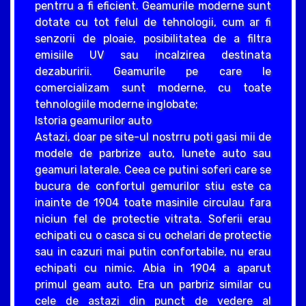
pentrru a fi eficient. Geamurile moderne sunt
dotate cu tot felul de tehnologii, cum ar fi
senzorii de ploaie, posibilitatea de a filtra
emisiile UV sau incalzirea destinata
dezaburirii. Geamurile pe care le
comercializam sunt moderne, cu toate
tehnologiile moderne inglobate;
Istoria geamurilor auto
Astazi, doar pe site-ul nostrru poti gasi mii de
modele de parbrize auto, lunete auto sau
geamuri laterale. Ceea ce putini soferi care se
bucura de confortul gemurilor stiu este ca
inainte de 1904 toate masinile circulau fara
niciun fel de protectie vitrata. Soferii erau
echipati cu o casca si cu ochelari de protectie
sau in cazuri mai putin confortabile, nu erau
echipati cu nimic. Abia in 1904 a aparut
primul geam auto. Era un parbriz similar cu
cele de astazi din punct de vedere al