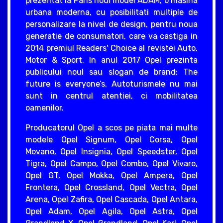
prezentat la Paris noul model ADAM, o masina
urbana moderna, cu posibilitati multiple de
personalizare la nivel de design, pentru noua
generatie de consumatori, care va castiga in
2014 premiul Readers' Choice al revistei Auto,
Motor & Sport. In anul 2017 Opel prezinta
publicului noul sau slogan de brand: The
future is everyone’s. Autoturismele nu mai
sunt in centrul atentiei, ci mobilitatea
oamenilor.
Producatorul Opel a scos pe piata mai multe
modele Opel Signum, Opel Corsa, Opel
Movano, Opel Insignia, Opel Speedster, Opel
Tigra, Opel Campo, Opel Combo, Opel Vivaro,
Opel GT, Opel Mokka, Opel Ampera, Opel
Frontera, Opel Crossland, Opel Vectra, Opel
Arena, Opel Zafira, Opel Cascada, Opel Antara,
Opel Adam, Opel Agila, Opel Astra, Opel