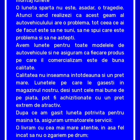
montaj lunete
O luneta sparta nu este, asadar, o tragedie.
Atunci cand realizezi ca acest geam al
autovehiculului are o problema, tot ceea ce ai
de facut este sa ne suni, sa ne spui care este
problema si sa ne astepti.
Avem lunete pentru toate modelele de
autovehicule si ne asiguram ca fiecare produs
pe care il comercializam este de buna
calitate.
Calitatea nu inseamna intotdeauna si un pret
mare. Lunetele pe care le gasesti in
magazinul nostru, desi sunt cele mai bune de
pe piata, pot fi achizitionate cu un pret
extrem de atractiv.
Dupa ce am gasit luneta potrivita pentru
masina ta, asiguram urmatoarele servicii:
O livram cu cea mai mare atentie, in asa fel
incat sa nu o zgariem pe drum;