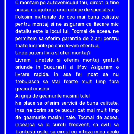
O montam pe autovehiculul tau, direct la tine
acasa, cu ajutorul unei echipe de specialisti.
Folosim materiale de cea mai buna calitate
pentru montaj si ne asiguram ca fiecare mic
detaliu este la locul lui. Tocmai de aceea, ne
permitem sa oferim garantie de 2 ani pentru
toate lucrarile pe care le-am efectua.
Unde putem livra si oferi montaj?
Livram lunetele si oferim montaj gratuit
oriunde in Bucuresti si Ilfov. Asiguram o
livrare rapida, in asa fel incat sa nu
trebuiasca sa stai foarte mult timp fara
geamul masinii.
Ai grija de geamurile masinii tale!
Ne place sa oferim servicii de buna calitate,
insa ne dorim sa te bucuri cat mai mult timp
de geamurile masinii tale. Tocmai de aceea,
incearca sa le cureti frecvent, sa eviti sa
trantesti usile, sa circul cu viteza mica acolo