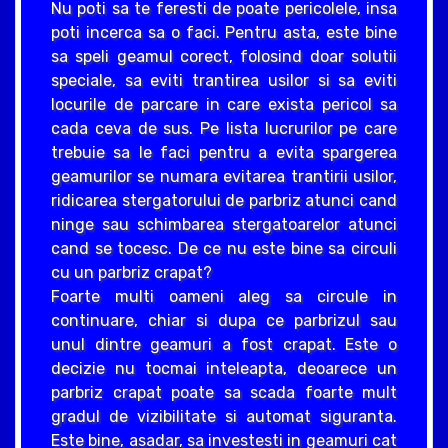
Nu poti sa te feresti de poate pericolele, insa
poti incerca sa o faci. Pentru asta, este bine
sa speli geamul corect, folosind doar solutii
speciale, sa eviti trantirea usilor si sa eviti
locurile de parcare in care exista pericol sa
cada ceva de sus. Pe lista lucrurilor pe care
trebuie sa le faci pentru a evita spargerea
geamurilor se numara evitarea trantirii usilor,
ridicarea stergatorului de parbriz atunci cand
ninge sau schimbarea stergatoarelor atunci
cand se tocesc. De ce nu este bine sa circuli
cu un parbriz crapat?
Foarte multi oameni aleg sa circule in
continuare, chiar si dupa ce parbrizul sau
unul dintre geamuri a fost crapat. Este o
decizie nu tocmai inteleapta, deoarece un
parbriz crapat poate sa scada foarte mult
gradul de vizibilitate si automat siguranta.
Este bine, asadar, sa investesti in geamuri cat