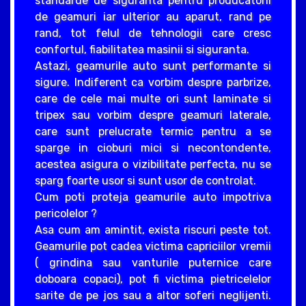
standarde de siguranta pentru producatorii
de geamuri iar ulterior au aparut, rand pe
rand, tot felul de tehnologii care cresc
confortul, fiabilitatea masinii si siguranta.
Astazi, geamurile auto sunt performante si
sigure. Indiferent ca vorbim despre parbrize,
care de cele mai multe ori sunt laminate si
tripex sau vorbim despre geamuri laterale,
care sunt prelucrate termic pentru a se
sparge in cioburi mici si necontondente,
acestea asigura o vizibilitate perfecta, nu se
sparg foarte usor si sunt usor de controlat.
Cum poti proteja geamurile auto impotriva
pericolelor ?
Asa cum am amintit, exista riscuri peste tot.
Geamurile pot cadea victima capriciilor vremii
( grindina sau vanturile puternice care
doboara copaci), pot fi victima pietricelelor
sarite de pe jos sau a altor soferi neglijenti.