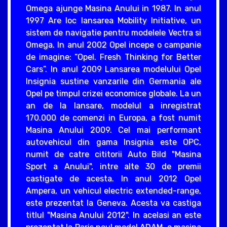
Omega ajunge Masina Anului in 1987. In anul
1997 Are loc lansarea Mobility Initiative, un
sistem de navigatie pentru modelele Vectra si
Omega. In anul 2002 Opel incepe o campanie
de imagine: “Opel. Fresh Thinking for Better
Cars”. In anul 2009 Lansarea modelului Opel
Insignia sustine vanzarile din Germania ale
Opel pe timpul crizei economice globale. La un
an de la lansare, modelul a inregistrat
170.000 de comenzi in Europa, a fost numit
Masina Anului 2009. Cel mai performant
autovehicul din gama Insignia este OPC,
numit de catre cititorii Auto Bild "Masina
Sport a Anului", intre alte 30 de premii
castigate de acesta. In anul 2012 Opel
Ampera, un vehicul electric extended-range,
este prezentat la Geneva. Acesta va castiga
titlul "Masina Anului 2012". In acelasi an este