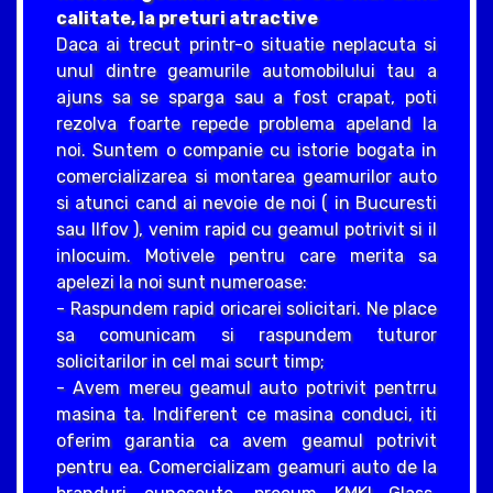
calitate, la preturi atractive
Daca ai trecut printr-o situatie neplacuta si
unul dintre geamurile automobilului tau a
ajuns sa se sparga sau a fost crapat, poti
rezolva foarte repede problema apeland la
noi. Suntem o companie cu istorie bogata in
comercializarea si montarea geamurilor auto
si atunci cand ai nevoie de noi ( in Bucuresti
sau Ilfov ), venim rapid cu geamul potrivit si il
inlocuim. Motivele pentru care merita sa
apelezi la noi sunt numeroase:
- Raspundem rapid oricarei solicitari. Ne place
sa comunicam si raspundem tuturor
solicitarilor in cel mai scurt timp;
- Avem mereu geamul auto potrivit pentrru
masina ta. Indiferent ce masina conduci, iti
oferim garantia ca avem geamul potrivit
pentru ea. Comercializam geamuri auto de la