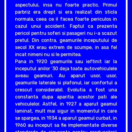
aspectului, insa nu foarte practic. Primul
parbriz era drept si era realizat din sticla
normala, ceea ce il facea foarte periculos in
cazul unui accident. Faptul ca prezenta
pericol pentru soferi si pasageri nu i-a scazut
pretul. Din contra, geamurile inceputului de
secol XX erau extrem de scumpe, in asa fel
incat nimeni nu si le permitea.
Pana in 1920 geamurile sau ieftinit iar la
inceputul anilor ‘30 deja toate autovehiculele
aveau geamuri. Au aparut usor, usor,
geamurile laterale si plafonul, iar confortul a
crescut considerabil. Evolutia a fost una
constanta dupa aparitia acestor pati ale
vehiculelor. Astfel, in 1927 a aparut geamul
laminat, mult mai sigur in momentul in care
se spargea, in 1934 a aparut geamul curbat, in
1960 au inceput sa fie implementate diverse