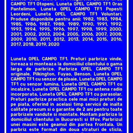
CAMPO TF1 Otopeni, Luneta OPEL CAMPO TF1 Oras
Pantelimon, Luneta OPEL CAMPO TF1 Popesti
Leordeni, Luneta OPEL CAMPO TF1 Voluntari.
Produse disponibile pentru anii: 1982, 1983, 1984,
1985, 1986, 1987, 1988, 1989, 1990, 1991, 1992,
1993, 1994, 1995, 1996, 1997, 1998, 1999, 2000,
2001, 2002, 2003, 2004, 2005, 2006, 2007, 2008,
2009, 2010, 2011, 2012, 2013, 2014, 2015, 2016,
2017, 2018, 2019, 2020
Luneta OPEL CAMPO TF1. Preturi parbrize vinde,
livreaza si monteaza la domiciliul clientului o gama
larga de parbrize. Parbrize OPEL CAMPO TF1
originale, Pilkington, Fuyao, Benson. Luneta OPEL
CAMPO TF1 cu senzor de ploaie, Luneta OPEL CAMPO
TF1 cu senzor lumina, Luneta OPEL CAMPO TF1 cu
incalzire, Luneta OPEL CAMPO TF1 cu antena radio
incorporata, Luneta OPEL CAMPO TF1 cu parasolar.
Preturi parbrize practica cele mai mici preturi de
pe piata, oferind in acelasi timp servicii de inalta
calitate precum si o garantie de 2 ani pentru toate
parbrizele vandute si montate. Montam parbrize la
domiciliul clientului in Bucuresti si Ilfov. Parbrizul
unei masini este geamul din partea frontala. Un
parbriz este format din doua straturi de sticla,