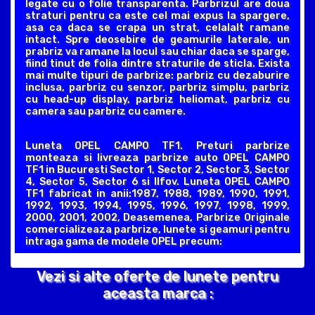
legate cu o folie transparenta. Parbrizul are doua
straturi pentru ca este cel mai expus la spargere,
asa ca daca se crapa un strat, celalalt ramane
intact. Spre deosebire de geamurile laterale, un
prabriz va ramane la locul sau chiar daca se sparge,
fiind tinut de folia dintre straturile de sticla. Exista
mai multe tipuri de parbrize: parbriz cu dezaburire
inclusa, parbriz cu senzor, parbriz simplu, parbriz
cu head-up display, parbriz heliomat, parbriz cu
camera sau parbriz cu camere.
Luneta OPEL CAMPO TF1. Preturi parbrize
monteaza si livreaza parbrize auto OPEL CAMPO
TF1 in Bucuresti Sector 1, Sector 2, Sector 3, Sector
4, Sector 5, Sector 6 si Ilfov. Luneta OPEL CAMPO
TF1 fabricat in anii:1987, 1988, 1989, 1990, 1991,
1992, 1993, 1994, 1995, 1996, 1997, 1998, 1999,
2000, 2001, 2002, Deasemenea, Parbrize Originale
comercializeaza parbrize, lunete si geamuri pentru
intraga gama de modele OPEL precum:
Vezi si alte oferte de lunete pentru
aceasta marca :