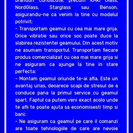
branduri cunoscute, precum KMKI Glass,
NordGlass, Starglass sau Benson,
asigurandu-ne ca venim la tine cu modelul
potrivit;
- Transportam geamul cu cea mai mare grija.
Orice vibratie sau orice soc poate duce la
slabirea rezistentei geamului. Din acest motiv
ne asumam transportul. Transportam fiecare
produs comercializat cu cea mai mare grija si
ne asiguram ca ajunge la tine in stare
perfecta;
- Montam geamul oriunde te-ai afla. Este un
avantaj urias, deoarece scapi de stresul de a
conduce pana la primul service cu geamul
spart. Faptul ca putem veni exact acolo unde
te afli te poate ajuta sa economisesti timp si
bani;
- Ne asiguram ca geamul pe care il comanzi
are toate tehnologiile de care are nevoie