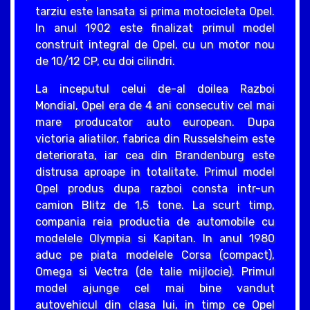
tarziu este lansata si prima motocicleta Opel.
In anul 1902 este finalizat primul model
construit integral de Opel, cu un motor nou
de 10/12 CP, cu doi cilindri.
La inceputul celui de-al doilea Razboi
Mondial, Opel era de 4 ani consecutiv cel mai
mare producator auto european. Dupa
victoria aliatilor, fabrica din Russelsheim este
deteriorata, iar cea din Brandenburg este
distrusa aproape in totalitate. Primul model
Opel produs dupa razboi consta intr-un
camion Blitz de 1,5 tone. La scurt timp,
compania reia productia de automobile cu
modelele Olympia si Kapitan. In anul 1980
aduc pe piata modelele Corsa (compact),
Omega si Vectra (de talie mijlocie). Primul
model ajunge cel mai bine vandut
autovehicul din clasa lui, in timp ce Opel