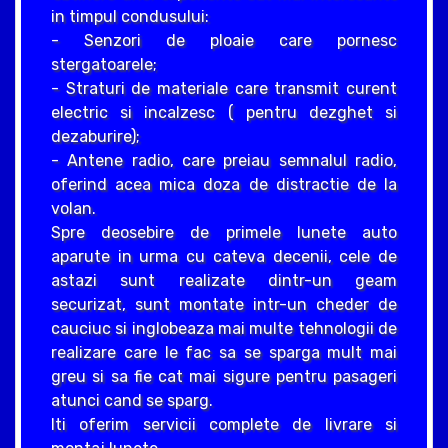
in timpul condusului:
- Senzori de ploaie care pornesc
stergatoarele;
- Straturi de materiale care transmit curent
electric si incalzesc ( pentru dezghet si
dezaburire);
- Antene radio, care preiau semnalul radio,
oferind acea mica doza de distractie de la
volan.
Spre deosebire de primele lunete auto
aparute in urma cu cateva decenii, cele de
astazi sunt realizate dintr-un geam
securizat, sunt montate intr-un cheder de
cauciuc si inglobeaza mai multe tehnologii de
realizare care le fac sa se sparga mult mai
greu si sa fie cat mai sigure pentru pasageri
atunci cand se sparg.
Iti oferim servicii complete de livrare si