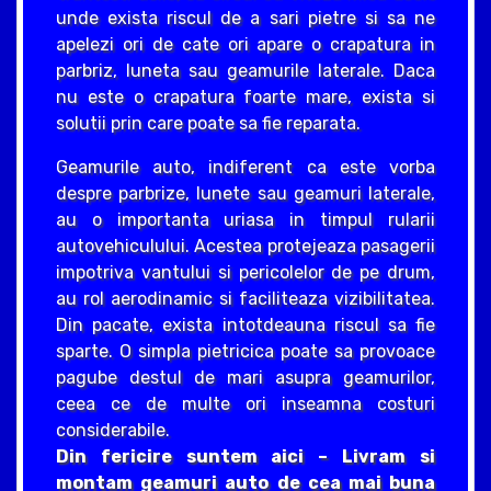
unde exista riscul de a sari pietre si sa ne
apelezi ori de cate ori apare o crapatura in
parbriz, luneta sau geamurile laterale. Daca
nu este o crapatura foarte mare, exista si
solutii prin care poate sa fie reparata.
Geamurile auto, indiferent ca este vorba
despre parbrize, lunete sau geamuri laterale,
au o importanta uriasa in timpul rularii
autovehiculului. Acestea protejeaza pasagerii
impotriva vantului si pericolelor de pe drum,
au rol aerodinamic si faciliteaza vizibilitatea.
Din pacate, exista intotdeauna riscul sa fie
sparte. O simpla pietricica poate sa provoace
pagube destul de mari asupra geamurilor,
ceea ce de multe ori inseamna costuri
considerabile.
Din fericire suntem aici – Livram si
montam geamuri auto de cea mai buna