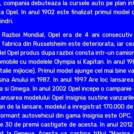
i an, compania debuteaza la cursele auto pe plan int
a Opel. In anul 1902 este finalizat primul model 
indri.
ea Razboi Mondial, Opel era de 4 ani consecuti
r, fabrica din Russelsheim este deteriorata, iar 
del Opel produs dupa razboi consta intr-un camion 
mobile cu modelele Olympia si Kapitan. In anul 1
lie mijlocie). Primul model ajunge cel mai bine va
a Anului in 1987. In anul 1997 Are loc lansarea M
a si Omega. In anul 2002 Opel incepe o campanie d
ansarea modelului Opel Insignia sustine vanzaril
an de la lansare, modelul a inregistrat 170.000 d
ormant autovehicul din gama Insignia este OPC, n
lte 30 de premii castigate de acesta. In anul 2012
 la Geneva. Acesta va castiga titlul "Masina A