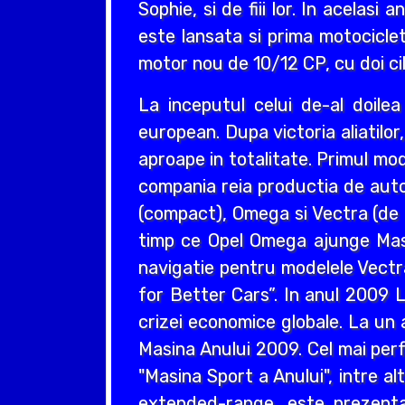
Sophie, si de fiii lor. In acelas
este lansata si prima motociclet
motor nou de 10/12 CP, cu doi cil
La inceputul celui de-al doil
european. Dupa victoria aliatilo
aproape in totalitate. Primul mo
compania reia productia de auto
(compact), Omega si Vectra (de ta
timp ce Opel Omega ajunge Masin
navigatie pentru modelele Vectr
for Better Cars”. In anul 2009 L
crizei economice globale. La un 
Masina Anului 2009. Cel mai perf
"Masina Sport a Anului", intre a
extended-range, este prezentat