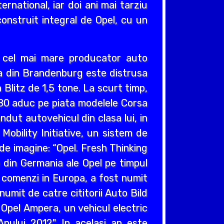
ernational, iar doi ani mai tarziu
construit integral de Opel, cu un
v cel mai mare producator auto
cea din Brandenburg este distrusa
Blitz de 1,5 tone. La scurt timp,
980 aduc pe piata modelele Corsa
ndut autovehicul din clasa lui, in
obility Initiative, un sistem de
e imagine: “Opel. Fresh Thinking
e din Germania ale Opel pe timpul
e comenzi in Europa, a fost numit
umit de catre cititorii Auto Bild
 Opel Ampera, un vehicul electric
nului 2012". In acelasi an este