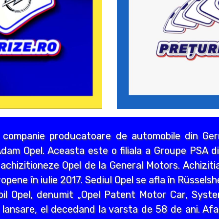
 companie producatoare de automobile din Germ
dam Opel. Aceasta este o filiala a Groupe PSA di
chizitioneze Opel de la General Motors. Achizitia
opene în iulie 2017. Sediul Opel se afla în Rüssels
bil Opel, denumit „Opel Patent Motor Car, Syst
 lansare, el decedand la varsta de 58 de ani. Afa