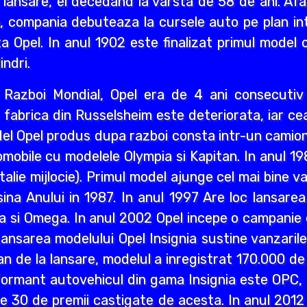
 lansare, el decedand la varsta de 58 de ani. Afa
i an, compania debuteaza la cursele auto pe plan int
a Opel. In anul 1902 este finalizat primul model 
indri.
ea Razboi Mondial, Opel era de 4 ani consecuti
r, fabrica din Russelsheim este deteriorata, iar 
del Opel produs dupa razboi consta intr-un camion 
mobile cu modelele Olympia si Kapitan. In anul 1
lie mijlocie). Primul model ajunge cel mai bine va
a Anului in 1987. In anul 1997 Are loc lansarea M
a si Omega. In anul 2002 Opel incepe o campanie d
ansarea modelului Opel Insignia sustine vanzaril
an de la lansare, modelul a inregistrat 170.000 d
ormant autovehicul din gama Insignia este OPC, n
lte 30 de premii castigate de acesta. In anul 2012