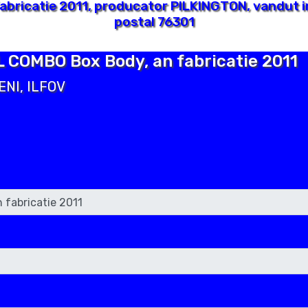
abricatie 2011, producator PILKINGTON, vandut 
postal 76301
L COMBO Box Body, an fabricatie 2011
ENI, ILFOV