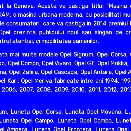
 la Geneva. Acesta va castiga titlul "Masina A
AM, o masina urbana moderna, cu posibilitati mult
e consumatori, care va castiga in 2014 premiul R
pel prezinta publicului noul sau slogan de br
rul atentiei, ci mobilitatea oamenilor.
ata mai multe modele Opel Signum, Opel Corsa, O
o, Opel Combo, Opel Vivaro, Opel GT, Opel Mokka,
na, Opel Zafira, Opel Cascada, Opel Antara, Opel A
l Karl, Opel Meriva fabricate intre ani 1994, 19
2006, 2007, 2008, 2009, 2010, 2011, 2012, 2013
um, Luneta Opel Corsa, Luneta Opel Movano, Lun
 Luneta Opel Campo, Luneta Opel Combo, Lunet
l Ampera, Luneta Opel Frontera, Luneta Opel 