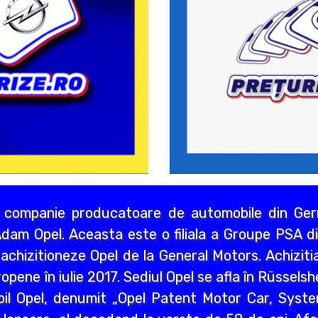
 companie producatoare de automobile din Germ
dam Opel. Aceasta este o filiala a Groupe PSA di
chizitioneze Opel de la General Motors. Achizitia
opene în iulie 2017. Sediul Opel se afla în Rüssels
bil Opel, denumit „Opel Patent Motor Car, Syst