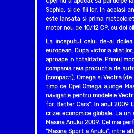
Opel nu a apucat sa participe la
Sophie, si de fiii lor. In acelas
este lansata si prima motociclet
motor nou de 10/12 CP, cu doi cil
La inceputul celui de-al doil
european. Dupa victoria aliatilo
aproape in totalitate. Primul mo
compania reia productia de auto
(compact), Omega si Vectra (de ta
timp ce Opel Omega ajunge Masin
navigatie pentru modelele Vectr
for Better Cars”. In anul 2009 L
crizei economice globale. La un 
Masina Anului 2009. Cel mai perf
"Masina Sport a Anului", intre a