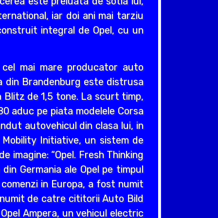
cerea este preluata de sotia lui,
ernational, iar doi ani mai tarziu
construit integral de Opel, cu un
v cel mai mare producator auto
cea din Brandenburg este distrusa
Blitz de 1,5 tone. La scurt timp,
980 aduc pe piata modelele Corsa
ndut autovehicul din clasa lui, in
obility Initiative, un sistem de
e imagine: “Opel. Fresh Thinking
e din Germania ale Opel pe timpul
e comenzi in Europa, a fost numit
umit de catre cititorii Auto Bild
 Opel Ampera, un vehicul electric