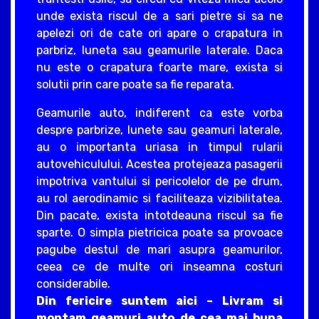
unde exista riscul de a sari pietre si sa ne
apelezi ori de cate ori apare o crapatura in
parbriz, luneta sau geamurile laterale. Daca
nu este o crapatura foarte mare, exista si
solutii prin care poate sa fie reparata.
Geamurile auto, indiferent ca este vorba
despre parbrize, lunete sau geamuri laterale,
au o importanta uriasa in timpul rularii
autovehiculului. Acestea protejeaza pasagerii
impotriva vantului si pericolelor de pe drum,
au rol aerodinamic si faciliteaza vizibilitatea.
Din pacate, exista intotdeauna riscul sa fie
sparte. O simpla pietricica poate sa provoace
pagube destul de mari asupra geamurilor,
ceea ce de multe ori inseamna costuri
considerabile.
Din fericire suntem aici – Livram si
montam geamuri auto de cea mai buna