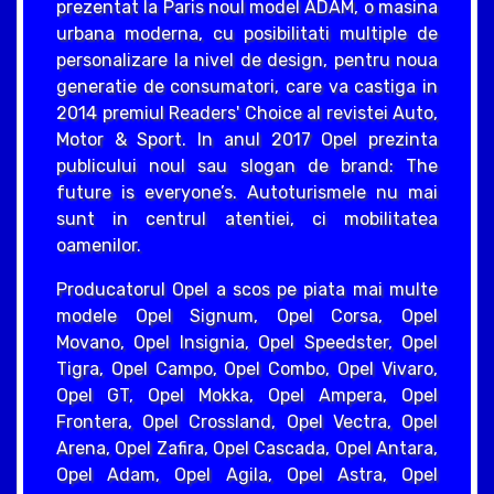
prezentat la Paris noul model ADAM, o masina
urbana moderna, cu posibilitati multiple de
personalizare la nivel de design, pentru noua
generatie de consumatori, care va castiga in
2014 premiul Readers' Choice al revistei Auto,
Motor & Sport. In anul 2017 Opel prezinta
publicului noul sau slogan de brand: The
future is everyone’s. Autoturismele nu mai
sunt in centrul atentiei, ci mobilitatea
oamenilor.
Producatorul Opel a scos pe piata mai multe
modele Opel Signum, Opel Corsa, Opel
Movano, Opel Insignia, Opel Speedster, Opel
Tigra, Opel Campo, Opel Combo, Opel Vivaro,
Opel GT, Opel Mokka, Opel Ampera, Opel
Frontera, Opel Crossland, Opel Vectra, Opel
Arena, Opel Zafira, Opel Cascada, Opel Antara,
Opel Adam, Opel Agila, Opel Astra, Opel