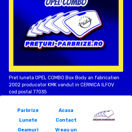
Pret luneta OPEL COMBO Box Body an fabricatien
2002 producator KMK vandut in CERNICA ILFOV
cod postal 77035
Parbrize
Acasa
Lunete
Contact
Geamuri
Vreau un