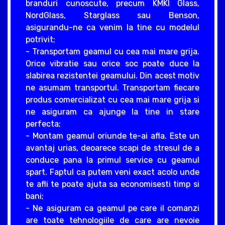
branduri cunoscute, precum KMKI Glass,
NordGlass, Starglass sau Benson,
asigurandu-ne ca venim la tine cu modelul
potrivit;
- Transportam geamul cu cea mai mare grija.
Orice vibratie sau orice soc poate duce la
slabirea rezistentei geamului. Din acest motiv
ne asumam transportul. Transportam fiecare
produs comercializat cu cea mai mare grija si
ne asiguram ca ajunge la tine in stare
perfecta;
- Montam geamul oriunde te-ai afla. Este un
avantaj urias, deoarece scapi de stresul de a
conduce pana la primul service cu geamul
spart. Faptul ca putem veni exact acolo unde
te afli te poate ajuta sa economisesti timp si
bani;
- Ne asiguram ca geamul pe care il comanzi
are toate tehnologiile de care are nevoie