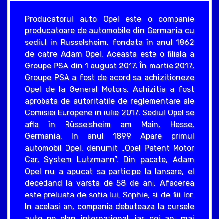
Producatorul auto Opel este o companie
producatoare de automobile din Germania cu
sediul in Russelsheim, fondata în anul 1862
de catre Adam Opel. Aceasta este o filiala a
Groupe PSA din 1 august 2017. În martie 2017,
Groupe PSA a fost de acord sa achizitioneze
Opel de la General Motors. Achizitia a fost
aprobata de autoritatile de reglementare ale
Comisiei Europene în iulie 2017. Sediul Opel se
afla în Rüsselsheim am Main, Hesse,
Germania. In anul 1899 Apare primul
automobil Opel, denumit „Opel Patent Motor
Car, System Lutzmann”. Din pacate, Adam
Opel nu a apucat sa participe la lansare, el
decedand la varsta de 58 de ani. Afacerea
este preluata de sotia lui, Sophie, si de fiii lor.
In acelasi an, compania debuteaza la cursele
auto pe plan international, iar doi ani mai