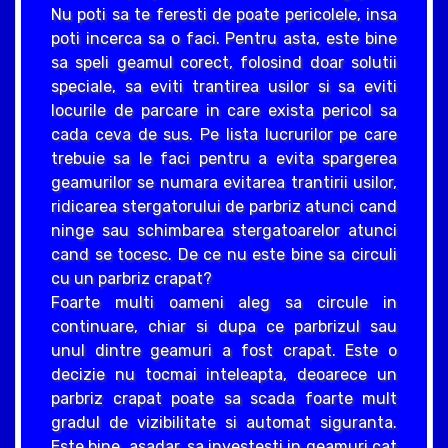
Nu poti sa te feresti de poate pericolele, insa
poti incerca sa o faci. Pentru asta, este bine
sa speli geamul corect, folosind doar solutii
speciale, sa eviti trantirea usilor si sa eviti
locurile de parcare in care exista pericol sa
cada ceva de sus. Pe lista lucrurilor pe care
trebuie sa le faci pentru a evita spargerea
geamurilor se numara evitarea trantirii usilor,
ridicarea stergatorului de parbriz atunci cand
ninge sau schimbarea stergatoarelor atunci
cand se tocesc. De ce nu este bine sa circuli
cu un parbriz crapat?
Foarte multi oameni aleg sa circule in
continuare, chiar si dupa ce parbrizul sau
unul dintre geamuri a fost crapat. Este o
decizie nu tocmai inteleapta, deoarece un
parbriz crapat poate sa scada foarte mult
gradul de vizibilitate si automat siguranta.
Este bine, asadar, sa investesti in geamuri cat