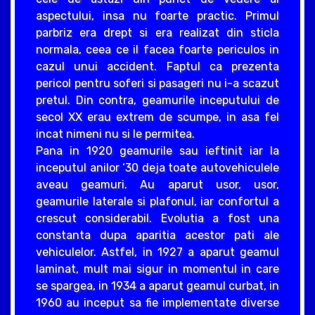
aspectului, insa nu foarte practic. Primul
parbriz era drept si era realizat din sticla
normala, ceea ce il facea foarte periculos in
cazul unui accident. Faptul ca prezenta
pericol pentru soferi si pasageri nu i-a scazut
pretul. Din contra, geamurile inceputului de
secol XX erau extrem de scumpe, in asa fel
incat nimeni nu si le permitea.
Pana in 1920 geamurile sau ieftinit iar la
inceputul anilor ‘30 deja toate autovehiculele
aveau geamuri. Au aparut usor, usor,
geamurile laterale si plafonul, iar confortul a
crescut considerabil. Evolutia a fost una
constanta dupa aparitia acestor pati ale
vehiculelor. Astfel, in 1927 a aparut geamul
laminat, mult mai sigur in momentul in care
se spargea, in 1934 a aparut geamul curbat, in
1960 au inceput sa fie implementate diverse