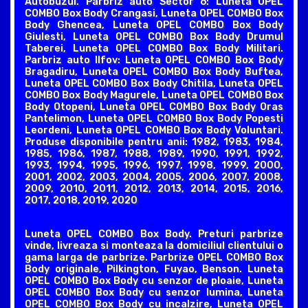
Autobuzul. Parbriz auto Sector 6: Luneta OPEL
COMBO Box Body Crangasi, Luneta OPEL COMBO Box
Body Ghencea, Luneta OPEL COMBO Box Body
Giulesti, Luneta OPEL COMBO Box Body Drumul
Taberei, Luneta OPEL COMBO Box Body Militari.
Parbriz auto Ilfov: Luneta OPEL COMBO Box Body
Bragadiru, Luneta OPEL COMBO Box Body Buftea,
Luneta OPEL COMBO Box Body Chitila, Luneta OPEL
COMBO Box Body Magurele, Luneta OPEL COMBO Box
Body Otopeni, Luneta OPEL COMBO Box Body Oras
Pantelimon, Luneta OPEL COMBO Box Body Popesti
Leordeni, Luneta OPEL COMBO Box Body Voluntari.
Produse disponibile pentru anii: 1982, 1983, 1984,
1985, 1986, 1987, 1988, 1989, 1990, 1991, 1992,
1993, 1994, 1995, 1996, 1997, 1998, 1999, 2000,
2001, 2002, 2003, 2004, 2005, 2006, 2007, 2008,
2009, 2010, 2011, 2012, 2013, 2014, 2015, 2016,
2017, 2018, 2019, 2020
Luneta OPEL COMBO Box Body. Preturi parbrize
vinde, livreaza si monteaza la domiciliul clientului o
gama larga de parbrize. Parbrize OPEL COMBO Box
Body originale, Pilkington, Fuyao, Benson. Luneta
OPEL COMBO Box Body cu senzor de ploaie, Luneta
OPEL COMBO Box Body cu senzor lumina, Luneta
OPEL COMBO Box Body cu incalzire, Luneta OPEL