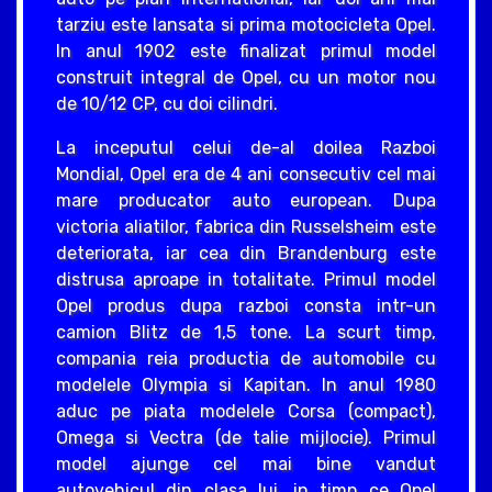
tarziu este lansata si prima motocicleta Opel.
In anul 1902 este finalizat primul model
construit integral de Opel, cu un motor nou
de 10/12 CP, cu doi cilindri.
La inceputul celui de-al doilea Razboi
Mondial, Opel era de 4 ani consecutiv cel mai
mare producator auto european. Dupa
victoria aliatilor, fabrica din Russelsheim este
deteriorata, iar cea din Brandenburg este
distrusa aproape in totalitate. Primul model
Opel produs dupa razboi consta intr-un
camion Blitz de 1,5 tone. La scurt timp,
compania reia productia de automobile cu
modelele Olympia si Kapitan. In anul 1980
aduc pe piata modelele Corsa (compact),
Omega si Vectra (de talie mijlocie). Primul
model ajunge cel mai bine vandut
autovehicul din clasa lui, in timp ce Opel