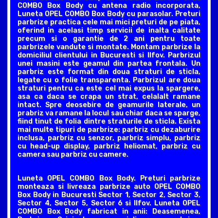
COMBO Box Body cu antena radio incorporata,
Luneta OPEL COMBO Box Body cu parasolar. Preturi
parbrize practica cele mai mici preturi de pe piata,
oferind in acelasi timp servicii de inalta calitate
precum si o garantie de 2 ani pentru toate
parbrizele vandute si montate. Montam parbrize la
domiciliul clientului in Bucuresti si Ilfov. Parbrizul
unei masini este geamul din partea frontala. Un
parbriz este format din doua straturi de sticla,
legate cu o folie transparenta. Parbrizul are doua
straturi pentru ca este cel mai expus la spargere,
asa ca daca se crapa un strat, celalalt ramane
intact. Spre deosebire de geamurile laterale, un
prabriz va ramane la locul sau chiar daca se sparge,
fiind tinut de folia dintre straturile de sticla. Exista
mai multe tipuri de parbrize: parbriz cu dezaburire
inclusa, parbriz cu senzor, parbriz simplu, parbriz
cu head-up display, parbriz heliomat, parbriz cu
camera sau parbriz cu camere.
Luneta OPEL COMBO Box Body. Preturi parbrize
monteaza si livreaza parbrize auto OPEL COMBO
Box Body in Bucuresti Sector 1, Sector 2, Sector 3,
Sector 4, Sector 5, Sector 6 si Ilfov. Luneta OPEL
COMBO Box Body fabricat in anii: Deasemenea,