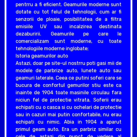
pentrru a fi eficient. Geamurile moderne sunt
dotate cu tot felul de tehnologii, cum ar fi
senzorii de ploaie, posibilitatea de a filtra
emisiile UV sau incalzirea destinata
dezaburirii. Geamurile pe care le
comercializam sunt moderne, cu toate
tehnologiile moderne inglobate;
Istoria geamurilor auto
Astazi, doar pe site-ul nostrru poti gasi mii de
modele de parbrize auto, lunete auto sau
geamuri laterale. Ceea ce putini soferi care se
bucura de confortul gemurilor stiu este ca
inainte de 1904 toate masinile circulau fara
niciun fel de protectie vitrata. Soferii erau
echipati cu o casca si cu ochelari de protectie
sau in cazuri mai putin confortabile, nu erau
echipati cu nimic. Abia in 1904 a aparut
primul geam auto. Era un parbriz similar cu
cele de astazi din punct de vedere al