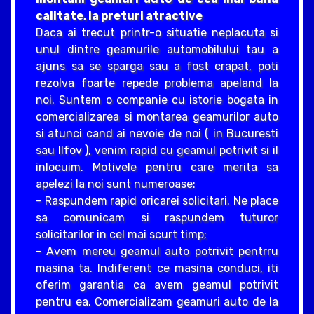
calitate, la preturi atractive
Daca ai trecut printr-o situatie neplacuta si
unul dintre geamurile automobilului tau a
ajuns sa se sparga sau a fost crapat, poti
rezolva foarte repede problema apeland la
noi. Suntem o companie cu istorie bogata in
comercializarea si montarea geamurilor auto
si atunci cand ai nevoie de noi ( in Bucuresti
sau Ilfov ), venim rapid cu geamul potrivit si il
inlocuim. Motivele pentru care merita sa
apelezi la noi sunt numeroase:
- Raspundem rapid oricarei solicitari. Ne place
sa comunicam si raspundem tuturor
solicitarilor in cel mai scurt timp;
- Avem mereu geamul auto potrivit pentrru
masina ta. Indiferent ce masina conduci, iti
oferim garantia ca avem geamul potrivit
pentru ea. Comercializam geamuri auto de la