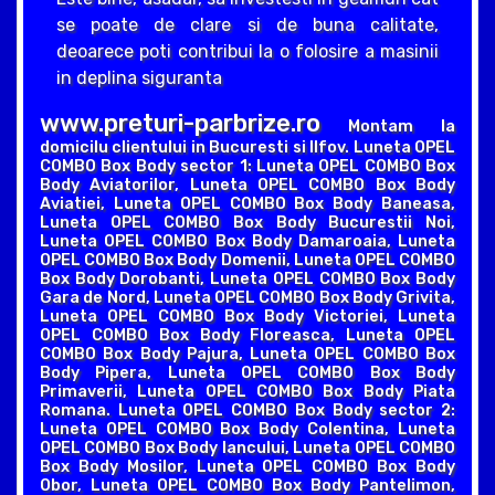
se poate de clare si de buna calitate,
deoarece poti contribui la o folosire a masinii
in deplina siguranta
www.preturi-parbrize.ro
Montam la
domicilu clientului in Bucuresti si Ilfov. Luneta OPEL
COMBO Box Body sector 1: Luneta OPEL COMBO Box
Body Aviatorilor, Luneta OPEL COMBO Box Body
Aviatiei, Luneta OPEL COMBO Box Body Baneasa,
Luneta OPEL COMBO Box Body Bucurestii Noi,
Luneta OPEL COMBO Box Body Damaroaia, Luneta
OPEL COMBO Box Body Domenii, Luneta OPEL COMBO
Box Body Dorobanti, Luneta OPEL COMBO Box Body
Gara de Nord, Luneta OPEL COMBO Box Body Grivita,
Luneta OPEL COMBO Box Body Victoriei, Luneta
OPEL COMBO Box Body Floreasca, Luneta OPEL
COMBO Box Body Pajura, Luneta OPEL COMBO Box
Body Pipera, Luneta OPEL COMBO Box Body
Primaverii, Luneta OPEL COMBO Box Body Piata
Romana. Luneta OPEL COMBO Box Body sector 2:
Luneta OPEL COMBO Box Body Colentina, Luneta
OPEL COMBO Box Body Iancului, Luneta OPEL COMBO
Box Body Mosilor, Luneta OPEL COMBO Box Body
Obor, Luneta OPEL COMBO Box Body Pantelimon,