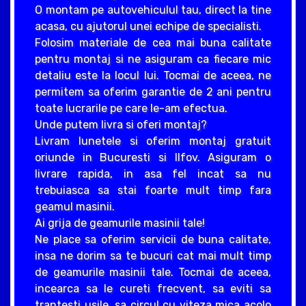
O montam pe autovehiculul tau, direct la tine
acasa, cu ajutorul unei echipe de specialisti.
Folosim materiale de cea mai buna calitate
pentru montaj si ne asiguram ca fiecare mic
detaliu este la locul lui. Tocmai de aceea, ne
permitem sa oferim garantie de 2 ani pentru
toate lucrarile pe care le-am efectua.
Unde putem livra si oferi montaj?
Livram lunetele si oferim montaj gratuit
oriunde in Bucuresti si Ilfov. Asiguram o
livrare rapida, in asa fel incat sa nu
trebuiasca sa stai foarte mult timp fara
geamul masinii.
Ai grija de geamurile masinii tale!
Ne place sa oferim servicii de buna calitate,
insa ne dorim sa te bucuri cat mai mult timp
de geamurile masinii tale. Tocmai de aceea,
incearca sa le cureti frecvent, sa eviti sa
trantesti usile, sa circul cu viteza mica acolo