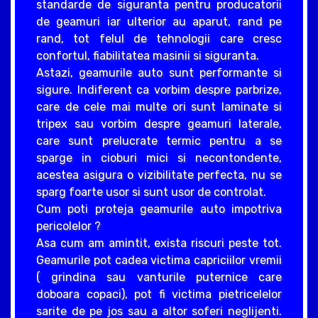
standarde de siguranta pentru producatorii
de geamuri iar ulterior au aparut, rand pe
rand, tot felul de tehnologii care cresc
confortul, fiabilitatea masinii si siguranta.
Astazi, geamurile auto sunt performante si
sigure. Indiferent ca vorbim despre parbrize,
care de cele mai multe ori sunt laminate si
tripex sau vorbim despre geamuri laterale,
care sunt prelucrate termic pentru a se
sparge in cioburi mici si necontondente,
acestea asigura o vizibilitate perfecta, nu se
sparg foarte usor si sunt usor de controlat.
Cum poti proteja geamurile auto impotriva
pericolelor ?
Asa cum am amintit, exista riscuri peste tot.
Geamurile pot cadea victima capriciilor vremii
( grindina sau vanturile puternice care
doboara copaci), pot fi victima pietricelelor
sarite de pe jos sau a altor soferi neglijenti.