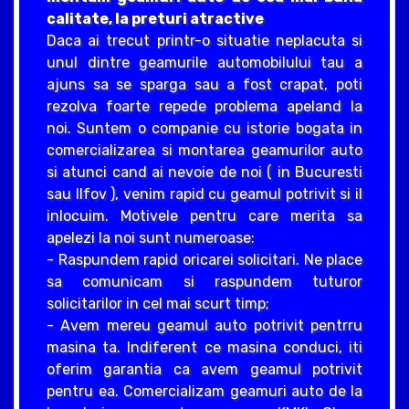
calitate, la preturi atractive
Daca ai trecut printr-o situatie neplacuta si
unul dintre geamurile automobilului tau a
ajuns sa se sparga sau a fost crapat, poti
rezolva foarte repede problema apeland la
noi. Suntem o companie cu istorie bogata in
comercializarea si montarea geamurilor auto
si atunci cand ai nevoie de noi ( in Bucuresti
sau Ilfov ), venim rapid cu geamul potrivit si il
inlocuim. Motivele pentru care merita sa
apelezi la noi sunt numeroase:
- Raspundem rapid oricarei solicitari. Ne place
sa comunicam si raspundem tuturor
solicitarilor in cel mai scurt timp;
- Avem mereu geamul auto potrivit pentrru
masina ta. Indiferent ce masina conduci, iti
oferim garantia ca avem geamul potrivit
pentru ea. Comercializam geamuri auto de la