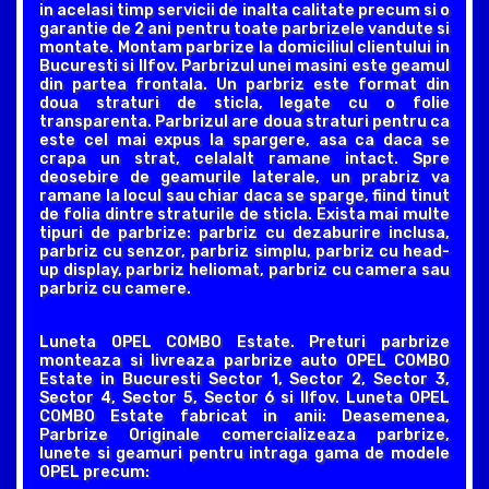
in acelasi timp servicii de inalta calitate precum si o
garantie de 2 ani pentru toate parbrizele vandute si
montate. Montam parbrize la domiciliul clientului in
Bucuresti si Ilfov. Parbrizul unei masini este geamul
din partea frontala. Un parbriz este format din
doua straturi de sticla, legate cu o folie
transparenta. Parbrizul are doua straturi pentru ca
este cel mai expus la spargere, asa ca daca se
crapa un strat, celalalt ramane intact. Spre
deosebire de geamurile laterale, un prabriz va
ramane la locul sau chiar daca se sparge, fiind tinut
de folia dintre straturile de sticla. Exista mai multe
tipuri de parbrize: parbriz cu dezaburire inclusa,
parbriz cu senzor, parbriz simplu, parbriz cu head-
up display, parbriz heliomat, parbriz cu camera sau
parbriz cu camere.
Luneta OPEL COMBO Estate. Preturi parbrize
monteaza si livreaza parbrize auto OPEL COMBO
Estate in Bucuresti Sector 1, Sector 2, Sector 3,
Sector 4, Sector 5, Sector 6 si Ilfov. Luneta OPEL
COMBO Estate fabricat in anii: Deasemenea,
Parbrize Originale comercializeaza parbrize,
lunete si geamuri pentru intraga gama de modele
OPEL precum: