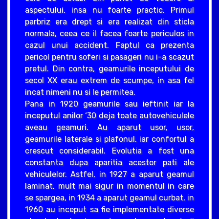
aspectului, insa nu foarte practic. Primul
parbriz era drept si era realizat din sticla
normala, ceea ce il facea foarte periculos in
cazul unui accident. Faptul ca prezenta
pericol pentru soferi si pasageri nu i-a scazut
pretul. Din contra, geamurile inceputului de
secol XX erau extrem de scumpe, in asa fel
incat nimeni nu si le permitea.
Pana in 1920 geamurile sau ieftinit iar la
inceputul anilor ‘30 deja toate autovehiculele
aveau geamuri. Au aparut usor, usor,
geamurile laterale si plafonul, iar confortul a
crescut considerabil. Evolutia a fost una
constanta dupa aparitia acestor pati ale
vehiculelor. Astfel, in 1927 a aparut geamul
laminat, mult mai sigur in momentul in care
se spargea, in 1934 a aparut geamul curbat, in
1960 au inceput sa fie implementate diverse