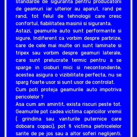
standarde de siguranta pentru producatorii
de geamuri iar ulterior au aparut, rand pe
rand, tot felul de tehnologii care cresc
confortul, fiabilitatea masinii si siguranta.
Astazi, geamurile auto sunt performante si
sigure. Indiferent ca vorbim despre parbrize,
care de cele mai multe ori sunt laminate si
tripex sau vorbim despre geamuri laterale,
care sunt prelucrate termic pentru a se
sparge in cioburi mici si necontondente,
acestea asigura o vizibilitate perfecta, nu se
sparg foarte usor si sunt usor de controlat.
Cum poti proteja geamurile auto impotriva
pericolelor ?
Asa cum am amintit, exista riscuri peste tot.
Geamurile pot cadea victima capriciilor vremii
( grindina sau vanturile puternice care
doboara copaci), pot fi victima pietricelelor
sarite de pe jos sau a altor soferi neglijenti.