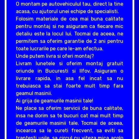
O montam pe autovehiculul tau, direct la tine
acasa, cu ajutorul unei echipe de specialisti.
Folosim materiale de cea mai buna calitate
pentru montaj si ne asiguram ca fiecare mic
detaliu este la locul lui. Tocmai de aceea, ne
permitem sa oferim garantie de 2 ani pentru
toate lucrarile pe care le-am efectua.
Unde putem livra si oferi montaj?
Livram lunetele si oferim montaj gratuit
oriunde in Bucuresti si Ilfov. Asiguram o
livrare rapida, in asa fel incat sa nu
trebuiasca sa stai foarte mult timp fara
geamul masinii.
Ai grija de geamurile masinii tale!
Ne place sa oferim servicii de buna calitate,
insa ne dorim sa te bucuri cat mai mult timp
de geamurile masinii tale. Tocmai de aceea,
incearca sa le cureti frecvent, sa eviti sa
trantesti usile, sa circul cu viteza mica acolo