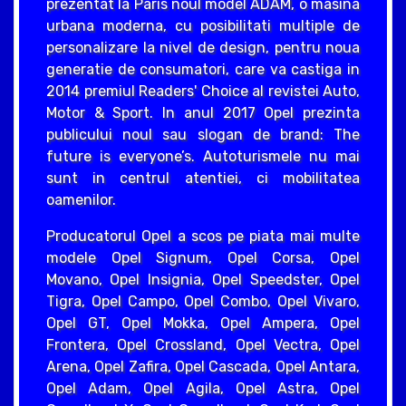
prezentat la Paris noul model ADAM, o masina
urbana moderna, cu posibilitati multiple de
personalizare la nivel de design, pentru noua
generatie de consumatori, care va castiga in
2014 premiul Readers' Choice al revistei Auto,
Motor & Sport. In anul 2017 Opel prezinta
publicului noul sau slogan de brand: The
future is everyone’s. Autoturismele nu mai
sunt in centrul atentiei, ci mobilitatea
oamenilor.
Producatorul Opel a scos pe piata mai multe
modele Opel Signum, Opel Corsa, Opel
Movano, Opel Insignia, Opel Speedster, Opel
Tigra, Opel Campo, Opel Combo, Opel Vivaro,
Opel GT, Opel Mokka, Opel Ampera, Opel
Frontera, Opel Crossland, Opel Vectra, Opel
Arena, Opel Zafira, Opel Cascada, Opel Antara,
Opel Adam, Opel Agila, Opel Astra, Opel