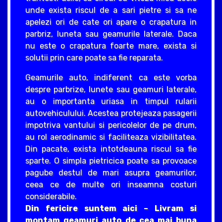
unde exista riscul de a sari pietre si sa ne
apelezi ori de cate ori apare o crapatura in
parbriz, luneta sau geamurile laterale. Daca
nu este o crapatura foarte mare, exista si
solutii prin care poate sa fie reparata.
Geamurile auto, indiferent ca este vorba
despre parbrize, lunete sau geamuri laterale,
au o importanta uriasa in timpul rularii
autovehiculului. Acestea protejeaza pasagerii
impotriva vantului si pericolelor de pe drum,
au rol aerodinamic si faciliteaza vizibilitatea.
Din pacate, exista intotdeauna riscul sa fie
sparte. O simpla pietricica poate sa provoace
pagube destul de mari asupra geamurilor,
ceea ce de multe ori inseamna costuri
considerabile.
Din fericire suntem aici – Livram si
montam geamuri auto de cea mai buna