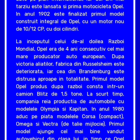
tarziu este lansata si prima motocicleta Opel.
In anul 1902 este finalizat primul model
construit integral de Opel, cu un motor nou
de 10/12 CP, cu doi cilindri.
La inceputul celui de-al doilea Razboi
Mondial, Opel era de 4 ani consecutiv cel mai
mare producator auto european. Dupa
victoria aliatilor, fabrica din Russelsheim este
deteriorata, iar cea din Brandenburg este
distrusa aproape in totalitate. Primul model
Opel produs dupa razboi consta intr-un
camion Blitz de 1,5 tone. La scurt timp,
compania reia productia de automobile cu
modelele Olympia si Kapitan. In anul 1980
aduc pe piata modelele Corsa (compact),
Omega si Vectra (de talie mijlocie). Primul
model ajunge cel mai bine vandut
autovehicul din clasa lui, in timp ce Opel