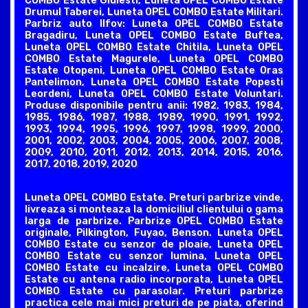
COMBO Estate Giulesti, Luneta OPEL COMBO Estate
Drumul Taberei, Luneta OPEL COMBO Estate Militari.
Parbriz auto Ilfov: Luneta OPEL COMBO Estate
Bragadiru, Luneta OPEL COMBO Estate Buftea,
Luneta OPEL COMBO Estate Chitila, Luneta OPEL
COMBO Estate Magurele, Luneta OPEL COMBO
Estate Otopeni, Luneta OPEL COMBO Estate Oras
Pantelimon, Luneta OPEL COMBO Estate Popesti
Leordeni, Luneta OPEL COMBO Estate Voluntari.
Produse disponibile pentru anii: 1982, 1983, 1984,
1985, 1986, 1987, 1988, 1989, 1990, 1991, 1992,
1993, 1994, 1995, 1996, 1997, 1998, 1999, 2000,
2001, 2002, 2003, 2004, 2005, 2006, 2007, 2008,
2009, 2010, 2011, 2012, 2013, 2014, 2015, 2016,
2017, 2018, 2019, 2020
Luneta OPEL COMBO Estate. Preturi parbrize vinde,
livreaza si monteaza la domiciliul clientului o gama
larga de parbrize. Parbrize OPEL COMBO Estate
originale, Pilkington, Fuyao, Benson. Luneta OPEL
COMBO Estate cu senzor de ploaie, Luneta OPEL
COMBO Estate cu senzor lumina, Luneta OPEL
COMBO Estate cu incalzire, Luneta OPEL COMBO
Estate cu antena radio incorporata, Luneta OPEL
COMBO Estate cu parasolar. Preturi parbrize
practica cele mai mici preturi de pe piata, oferind