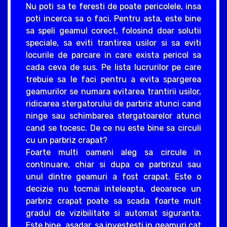
Nu poti sa te feresti de poate pericolele, insa
poti incerca sa o faci. Pentru asta, este bine
sa speli geamul corect, folosind doar solutii
speciale, sa eviti trantirea usilor si sa eviti
locurile de parcare in care exista pericol sa
cada ceva de sus. Pe lista lucrurilor pe care
trebuie sa le faci pentru a evita spargerea
geamurilor se numara evitarea trantirii usilor,
ridicarea stergatorului de parbriz atunci cand
ninge sau schimbarea stergatoarelor atunci
cand se tocesc. De ce nu este bine sa circuli
cu un parbriz crapat?
Foarte multi oameni aleg sa circule in
continuare, chiar si dupa ce parbrizul sau
unul dintre geamuri a fost crapat. Este o
decizie nu tocmai inteleapta, deoarece un
parbriz crapat poate sa scada foarte mult
gradul de vizibilitate si automat siguranta.
Este bine, asadar, sa investesti in geamuri cat