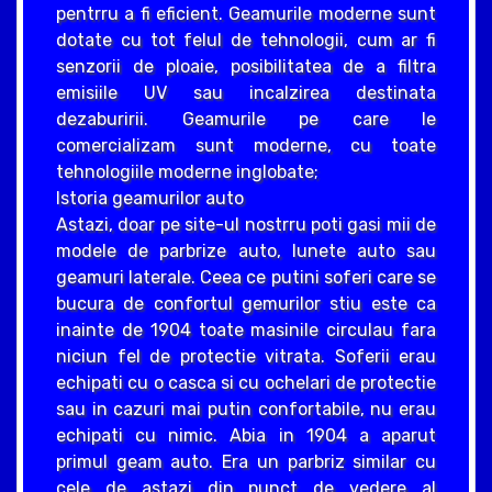
pentrru a fi eficient. Geamurile moderne sunt
dotate cu tot felul de tehnologii, cum ar fi
senzorii de ploaie, posibilitatea de a filtra
emisiile UV sau incalzirea destinata
dezaburirii. Geamurile pe care le
comercializam sunt moderne, cu toate
tehnologiile moderne inglobate;
Istoria geamurilor auto
Astazi, doar pe site-ul nostrru poti gasi mii de
modele de parbrize auto, lunete auto sau
geamuri laterale. Ceea ce putini soferi care se
bucura de confortul gemurilor stiu este ca
inainte de 1904 toate masinile circulau fara
niciun fel de protectie vitrata. Soferii erau
echipati cu o casca si cu ochelari de protectie
sau in cazuri mai putin confortabile, nu erau
echipati cu nimic. Abia in 1904 a aparut
primul geam auto. Era un parbriz similar cu
cele de astazi din punct de vedere al