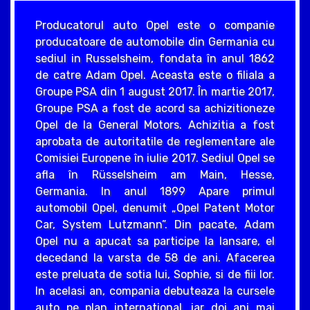
Producatorul auto Opel este o companie
producatoare de automobile din Germania cu
sediul in Russelsheim, fondata în anul 1862
de catre Adam Opel. Aceasta este o filiala a
Groupe PSA din 1 august 2017. În martie 2017,
Groupe PSA a fost de acord sa achizitioneze
Opel de la General Motors. Achizitia a fost
aprobata de autoritatile de reglementare ale
Comisiei Europene în iulie 2017. Sediul Opel se
afla în Rüsselsheim am Main, Hesse,
Germania. In anul 1899 Apare primul
automobil Opel, denumit „Opel Patent Motor
Car, System Lutzmann”. Din pacate, Adam
Opel nu a apucat sa participe la lansare, el
decedand la varsta de 58 de ani. Afacerea
este preluata de sotia lui, Sophie, si de fiii lor.
In acelasi an, compania debuteaza la cursele
auto pe plan international, iar doi ani mai