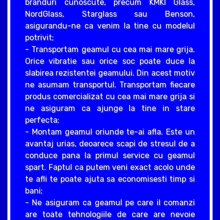
branduri cunoscute, precum KMKI Glass,
NordGlass, Starglass sau Benson,
asigurandu-ne ca venim la tine cu modelul
potrivit;
- Transportam geamul cu cea mai mare grija.
Orice vibratie sau orice soc poate duce la
slabirea rezistentei geamului. Din acest motiv
ne asumam transportul. Transportam fiecare
produs comercializat cu cea mai mare grija si
ne asiguram ca ajunge la tine in stare
perfecta;
- Montam geamul oriunde te-ai afla. Este un
avantaj urias, deoarece scapi de stresul de a
conduce pana la primul service cu geamul
spart. Faptul ca putem veni exact acolo unde
te afli te poate ajuta sa economisesti timp si
bani;
- Ne asiguram ca geamul pe care il comanzi
are toate tehnologiile de care are nevoie