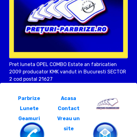
Pret luneta OPEL COMBO Estate an fabricatien
2009 producator KMK vandut in Bucuresti SECTOR
2 cod postal 21627
Parbrize
Acasa
Lunete
Contact
Geamuri
Vreau un
site