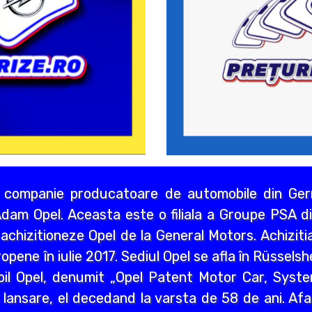
 companie producatoare de automobile din Germ
dam Opel. Aceasta este o filiala a Groupe PSA di
chizitioneze Opel de la General Motors. Achizitia
opene în iulie 2017. Sediul Opel se afla în Rüssels
bil Opel, denumit „Opel Patent Motor Car, Syst
 lansare, el decedand la varsta de 58 de ani. Afa