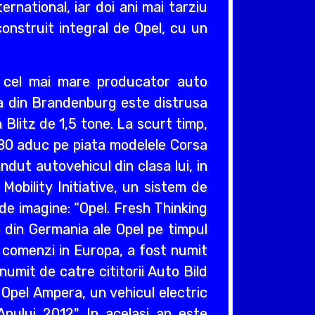
ernational, iar doi ani mai tarziu
construit integral de Opel, cu un
v cel mai mare producator auto
cea din Brandenburg este distrusa
Blitz de 1,5 tone. La scurt timp,
980 aduc pe piata modelele Corsa
ndut autovehicul din clasa lui, in
obility Initiative, un sistem de
e imagine: “Opel. Fresh Thinking
e din Germania ale Opel pe timpul
e comenzi in Europa, a fost numit
umit de catre cititorii Auto Bild
 Opel Ampera, un vehicul electric
nului 2012". In acelasi an este