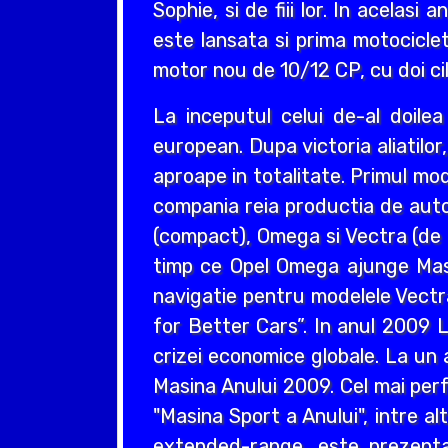
Sophie, si de fiii lor. In acelas
este lansata si prima motociclet
motor nou de 10/12 CP, cu doi cil
La inceputul celui de-al doil
european. Dupa victoria aliatilo
aproape in totalitate. Primul mo
compania reia productia de auto
(compact), Omega si Vectra (de ta
timp ce Opel Omega ajunge Masin
navigatie pentru modelele Vectr
for Better Cars”. In anul 2009 L
crizei economice globale. La un 
Masina Anului 2009. Cel mai perf
"Masina Sport a Anului", intre a
extended-range, este prezentat