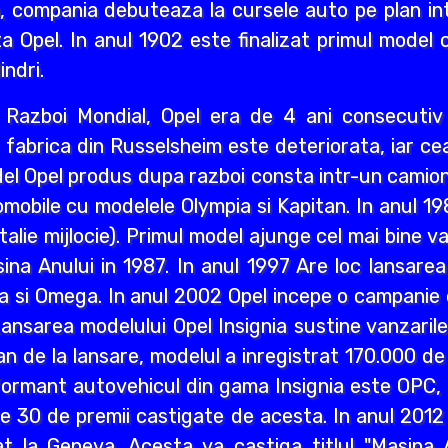
i an, compania debuteaza la cursele auto pe plan int
a Opel. In anul 1902 este finalizat primul model 
indri.
ea Razboi Mondial, Opel era de 4 ani consecuti
r, fabrica din Russelsheim este deteriorata, iar 
del Opel produs dupa razboi consta intr-un camion 
mobile cu modelele Olympia si Kapitan. In anul 1
lie mijlocie). Primul model ajunge cel mai bine va
a Anului in 1987. In anul 1997 Are loc lansarea M
a si Omega. In anul 2002 Opel incepe o campanie d
ansarea modelului Opel Insignia sustine vanzaril
an de la lansare, modelul a inregistrat 170.000 d
ormant autovehicul din gama Insignia este OPC, n
lte 30 de premii castigate de acesta. In anul 2012
 la Geneva. Acesta va castiga titlul "Masina A