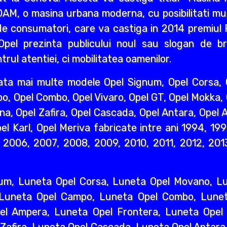
AM, o masina urbana moderna, cu posibilitati mult
e consumatori, care va castiga in 2014 premiul R
pel prezinta publicului noul sau slogan de br
rul atentiei, ci mobilitatea oamenilor.
ata mai multe modele Opel Signum, Opel Corsa, O
o, Opel Combo, Opel Vivaro, Opel GT, Opel Mokka,
na, Opel Zafira, Opel Cascada, Opel Antara, Opel A
l Karl, Opel Meriva fabricate intre ani 1994, 19
2006, 2007, 2008, 2009, 2010, 2011, 2012, 2013
um, Luneta Opel Corsa, Luneta Opel Movano, Lun
 Luneta Opel Campo, Luneta Opel Combo, Lunet
l Ampera, Luneta Opel Frontera, Luneta Opel 
 Zafira, Luneta Opel Cascada, Luneta Opel Antara