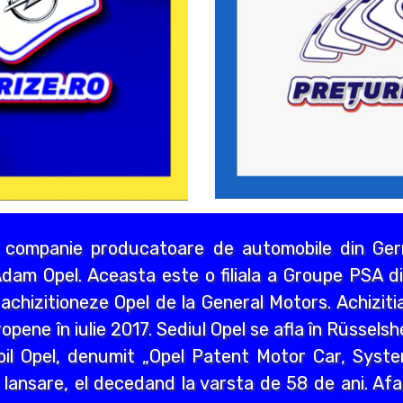
 companie producatoare de automobile din Germ
dam Opel. Aceasta este o filiala a Groupe PSA di
chizitioneze Opel de la General Motors. Achizitia
opene în iulie 2017. Sediul Opel se afla în Rüssels
bil Opel, denumit „Opel Patent Motor Car, Syst
 lansare, el decedand la varsta de 58 de ani. Afa