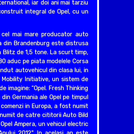
ernational, iar doi ani mai tarziu
construit integral de Opel, cu un
v cel mai mare producator auto
cea din Brandenburg este distrusa
Blitz de 1,5 tone. La scurt timp,
980 aduc pe piata modelele Corsa
ndut autovehicul din clasa lui, in
obility Initiative, un sistem de
e imagine: “Opel. Fresh Thinking
e din Germania ale Opel pe timpul
e comenzi in Europa, a fost numit
umit de catre cititorii Auto Bild
 Opel Ampera, un vehicul electric
nului 2012". In acelasi an este