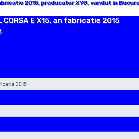
bricatie 2015, producator XYG, vandut in Bucure
L CORSA E X15, an fabricatie 2015
3