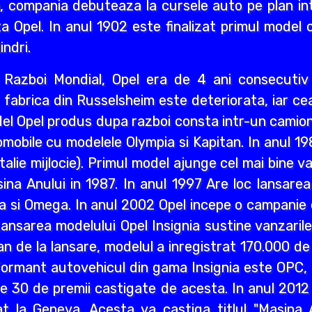
i an, compania debuteaza la cursele auto pe plan int
a Opel. In anul 1902 este finalizat primul model 
indri.
ea Razboi Mondial, Opel era de 4 ani consecuti
r, fabrica din Russelsheim este deteriorata, iar 
del Opel produs dupa razboi consta intr-un camion 
mobile cu modelele Olympia si Kapitan. In anul 1
lie mijlocie). Primul model ajunge cel mai bine va
a Anului in 1987. In anul 1997 Are loc lansarea M
a si Omega. In anul 2002 Opel incepe o campanie d
ansarea modelului Opel Insignia sustine vanzaril
an de la lansare, modelul a inregistrat 170.000 d
ormant autovehicul din gama Insignia este OPC, n
lte 30 de premii castigate de acesta. In anul 2012
 la Geneva. Acesta va castiga titlul "Masina A