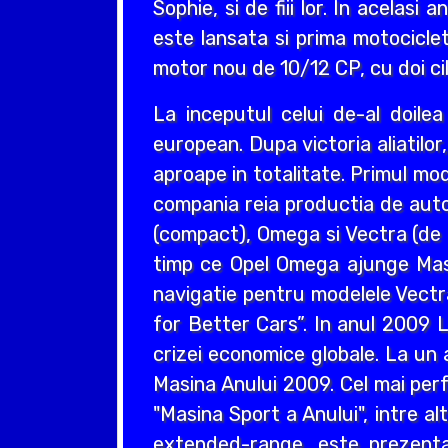
Sophie, si de fiii lor. In acelas
este lansata si prima motociclet
motor nou de 10/12 CP, cu doi cil
La inceputul celui de-al doil
european. Dupa victoria aliatilo
aproape in totalitate. Primul mo
compania reia productia de auto
(compact), Omega si Vectra (de ta
timp ce Opel Omega ajunge Masin
navigatie pentru modelele Vectr
for Better Cars”. In anul 2009 L
crizei economice globale. La un 
Masina Anului 2009. Cel mai perf
"Masina Sport a Anului", intre a
extended-range, este prezentat