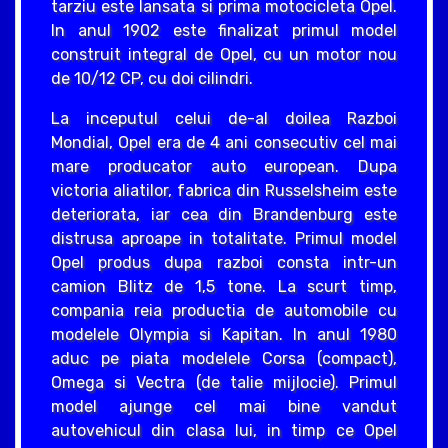
tarziu este lansata si prima motocicleta Opel.
In anul 1902 este finalizat primul model
construit integral de Opel, cu un motor nou
de 10/12 CP, cu doi cilindri.
La inceputul celui de-al doilea Razboi
Mondial, Opel era de 4 ani consecutiv cel mai
mare producator auto european. Dupa
victoria aliatilor, fabrica din Russelsheim este
deteriorata, iar cea din Brandenburg este
distrusa aproape in totalitate. Primul model
Opel produs dupa razboi consta intr-un
camion Blitz de 1,5 tone. La scurt timp,
compania reia productia de automobile cu
modelele Olympia si Kapitan. In anul 1980
aduc pe piata modelele Corsa (compact),
Omega si Vectra (de talie mijlocie). Primul
model ajunge cel mai bine vandut
autovehicul din clasa lui, in timp ce Opel