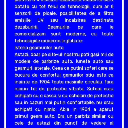
dotate cu tot felul de tehnologii, cum ar fi
senzorii de ploaie, posibilitatea de a filtra
emisiile UV sau incalzirea destinata
dezaburirii. Geamurile pe care le
comercializam sunt moderne, cu toate
tehnologiile moderne inglobate;
Istoria geamurilor auto
Astazi, doar pe site-ul nostrru poti gasi mii de
modele de parbrize auto, lunete auto sau
geamuri laterale. Ceea ce putini soferi care se
bucura de confortul gemurilor stiu este ca
inainte de 1904 toate masinile circulau fara
niciun fel de protectie vitrata. Soferii erau
echipati cu o casca si cu ochelari de protectie
sau in cazuri mai putin confortabile, nu erau
echipati cu nimic. Abia in 1904 a aparut
primul geam auto. Era un parbriz similar cu
cele de astazi din punct de vedere al