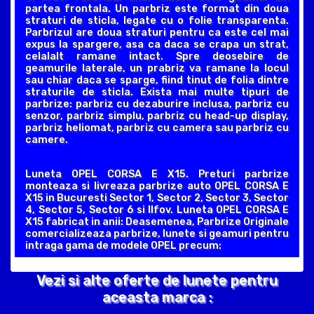
partea frontala. Un parbriz este format din doua
straturi de sticla, legate cu o folie transparenta.
Parbrizul are doua straturi pentru ca este cel mai
expus la spargere, asa ca daca se crapa un strat,
celalalt ramane intact. Spre deosebire de
geamurile laterale, un prabriz va ramane la locul
sau chiar daca se sparge, fiind tinut de folia dintre
straturile de sticla. Exista mai multe tipuri de
parbrize: parbriz cu dezaburire inclusa, parbriz cu
senzor, parbriz simplu, parbriz cu head-up display,
parbriz heliomat, parbriz cu camera sau parbriz cu
camere.
Luneta OPEL CORSA E X15. Preturi parbrize
monteaza si livreaza parbrize auto OPEL CORSA E
X15 in Bucuresti Sector 1, Sector 2, Sector 3, Sector
4, Sector 5, Sector 6 si Ilfov. Luneta OPEL CORSA E
X15 fabricat in anii: Deasemenea, Parbrize Originale
comercializeaza parbrize, lunete si geamuri pentru
intraga gama de modele OPEL precum:
Vezi si alte oferte de lunete pentru
aceasta marca :