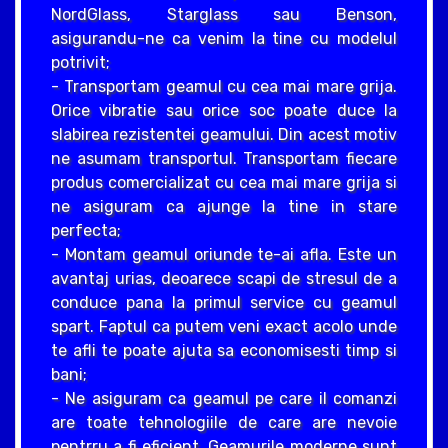
NordGlass, Starglass sau Benson,
asigurandu-ne ca venim la tine cu modelul
potrivit;
- Transportam geamul cu cea mai mare grija.
Orice vibratie sau orice soc poate duce la
slabirea rezistentei geamului. Din acest motiv
ne asumam transportul. Transportam fiecare
produs comercializat cu cea mai mare grija si
ne asiguram ca ajunge la tine in stare
perfecta;
- Montam geamul oriunde te-ai afla. Este un
avantaj urias, deoarece scapi de stresul de a
conduce pana la primul service cu geamul
spart. Faptul ca putem veni exact acolo unde
te afli te poate ajuta sa economisesti timp si
bani;
- Ne asiguram ca geamul pe care il comanzi
are toate tehnologiile de care are nevoie
pentrru a fi eficient. Geamurile moderne sunt