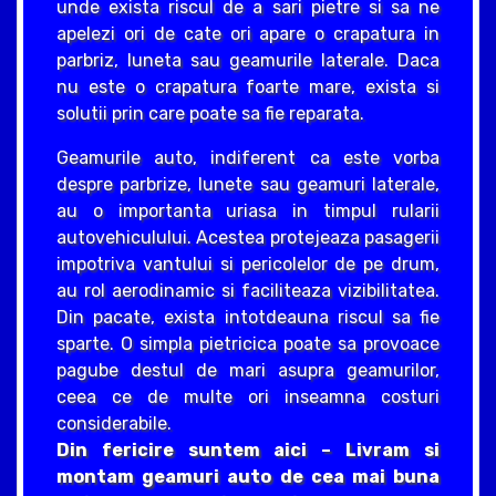
unde exista riscul de a sari pietre si sa ne
apelezi ori de cate ori apare o crapatura in
parbriz, luneta sau geamurile laterale. Daca
nu este o crapatura foarte mare, exista si
solutii prin care poate sa fie reparata.
Geamurile auto, indiferent ca este vorba
despre parbrize, lunete sau geamuri laterale,
au o importanta uriasa in timpul rularii
autovehiculului. Acestea protejeaza pasagerii
impotriva vantului si pericolelor de pe drum,
au rol aerodinamic si faciliteaza vizibilitatea.
Din pacate, exista intotdeauna riscul sa fie
sparte. O simpla pietricica poate sa provoace
pagube destul de mari asupra geamurilor,
ceea ce de multe ori inseamna costuri
considerabile.
Din fericire suntem aici – Livram si
montam geamuri auto de cea mai buna