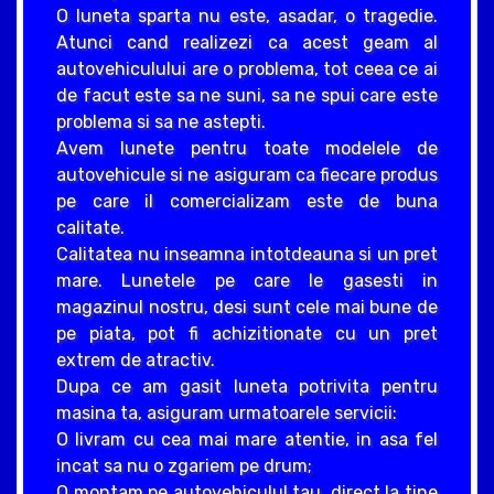
O luneta sparta nu este, asadar, o tragedie.
Atunci cand realizezi ca acest geam al
autovehiculului are o problema, tot ceea ce ai
de facut este sa ne suni, sa ne spui care este
problema si sa ne astepti.
Avem lunete pentru toate modelele de
autovehicule si ne asiguram ca fiecare produs
pe care il comercializam este de buna
calitate.
Calitatea nu inseamna intotdeauna si un pret
mare. Lunetele pe care le gasesti in
magazinul nostru, desi sunt cele mai bune de
pe piata, pot fi achizitionate cu un pret
extrem de atractiv.
Dupa ce am gasit luneta potrivita pentru
masina ta, asiguram urmatoarele servicii:
O livram cu cea mai mare atentie, in asa fel
incat sa nu o zgariem pe drum;
O montam pe autovehiculul tau, direct la tine