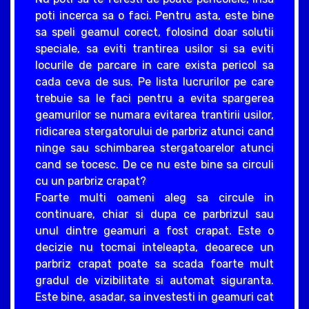
poti incerca sa o faci. Pentru asta, este bine
sa speli geamul corect, folosind doar solutii
speciale, sa eviti trantirea usilor si sa eviti
locurile de parcare in care exista pericol sa
cada ceva de sus. Pe lista lucrurilor pe care
trebuie sa le faci pentru a evita spargerea
geamurilor se numara evitarea trantirii usilor,
ridicarea stergatorului de parbriz atunci cand
ninge sau schimbarea stergatoarelor atunci
cand se tocesc. De ce nu este bine sa circuli
cu un parbriz crapat?
Foarte multi oameni aleg sa circule in
continuare, chiar si dupa ce parbrizul sau
unul dintre geamuri a fost crapat. Este o
decizie nu tocmai inteleapta, deoarece un
parbriz crapat poate sa scada foarte mult
gradul de vizibilitate si automat siguranta.
Este bine, asadar, sa investesti in geamuri cat