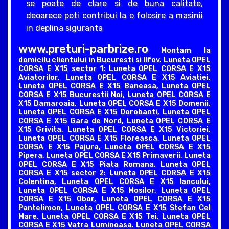
se poate de clare si de buna calitate,
deoarece poti contribui la o folosire a masinii
in deplina siguranta
www.preturi-parbrize.ro
Montam la
domicilu clientului in Bucuresti si Ilfov. Luneta OPEL
CORSA E X15 sector 1: Luneta OPEL CORSA E X15
Aviatorilor, Luneta OPEL CORSA E X15 Aviatiei,
Luneta OPEL CORSA E X15 Baneasa, Luneta OPEL
CORSA E X15 Bucurestii Noi, Luneta OPEL CORSA E
X15 Damaroaia, Luneta OPEL CORSA E X15 Domenii,
Luneta OPEL CORSA E X15 Dorobanti, Luneta OPEL
CORSA E X15 Gara de Nord, Luneta OPEL CORSA E
X15 Grivita, Luneta OPEL CORSA E X15 Victoriei,
Luneta OPEL CORSA E X15 Floreasca, Luneta OPEL
CORSA E X15 Pajura, Luneta OPEL CORSA E X15
Pipera, Luneta OPEL CORSA E X15 Primaverii, Luneta
OPEL CORSA E X15 Piata Romana. Luneta OPEL
CORSA E X15 sector 2: Luneta OPEL CORSA E X15
Colentina, Luneta OPEL CORSA E X15 Iancului,
Luneta OPEL CORSA E X15 Mosilor, Luneta OPEL
CORSA E X15 Obor, Luneta OPEL CORSA E X15
Pantelimon, Luneta OPEL CORSA E X15 Stefan Cel
Mare, Luneta OPEL CORSA E X15 Tei, Luneta OPEL
CORSA E X15 Vatra Luminoasa. Luneta OPEL CORSA