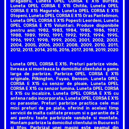
Bragadiru, Luneta OPEL CORSA E X15 Buftea,
Luneta OPEL CORSA E X15 Chitila, Luneta OPEL
CORSA E X15 Magurele, Luneta OPEL CORSA E X15
Otopeni, Luneta OPEL CORSA E X15 Oras Pantelimon,
Luneta OPEL CORSA E X15 Popesti Leordeni, Luneta
OPEL CORSA E X15 Voluntari. Produse disponibile
pentru anii: 1982, 1983, 1984, 1985, 1986, 1987,
1988, 1989, 1990, 1991, 1992, 1993, 1994, 1995,
1996, 1997, 1998, 1999, 2000, 2001, 2002, 2003,
2004, 2005, 2006, 2007, 2008, 2009, 2010, 2011,
2012, 2013, 2014, 2015, 2016, 2017, 2018, 2019, 2020
Luneta OPEL CORSA E X15. Preturi parbrize vinde,
livreaza si monteaza la domiciliul clientului o gama
larga de parbrize. Parbrize OPEL CORSA E X15
originale, Pilkington, Fuyao, Benson. Luneta OPEL
CORSA E X15 cu senzor de ploaie, Luneta OPEL
CORSA E X15 cu senzor lumina, Luneta OPEL CORSA
E X15 cu incalzire, Luneta OPEL CORSA E X15 cu
antena radio incorporata, Luneta OPEL CORSA E X15
cu parasolar. Preturi parbrize practica cele mai
mici preturi de pe piata, oferind in acelasi timp
servicii de inalta calitate precum si o garantie de 2
ani pentru toate parbrizele vandute si montate.
Montam parbrize la domiciliul clientului in Bucuresti
si Ilfov. Parbrizul unei masini este geamul din