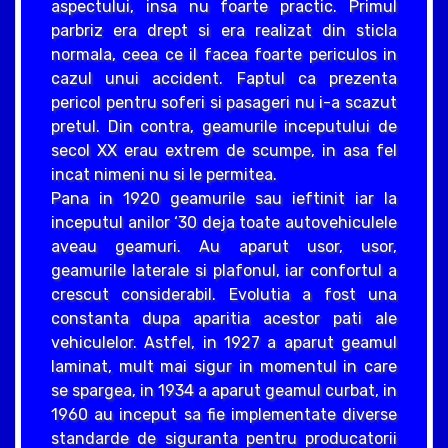
aspectului, insa nu foarte practic. Primul
parbriz era drept si era realizat din sticla
normala, ceea ce il facea foarte periculos in
cazul unui accident. Faptul ca prezenta
pericol pentru soferi si pasageri nu i-a scazut
pretul. Din contra, geamurile inceputului de
secol XX erau extrem de scumpe, in asa fel
incat nimeni nu si le permitea.
Pana in 1920 geamurile sau ieftinit iar la
inceputul anilor ‘30 deja toate autovehiculele
aveau geamuri. Au aparut usor, usor,
geamurile laterale si plafonul, iar confortul a
crescut considerabil. Evolutia a fost una
constanta dupa aparitia acestor pati ale
vehiculelor. Astfel, in 1927 a aparut geamul
laminat, mult mai sigur in momentul in care
se spargea, in 1934 a aparut geamul curbat, in
1960 au inceput sa fie implementate diverse
standarde de siguranta pentru producatorii