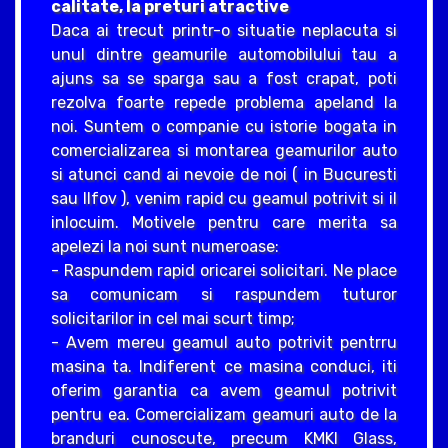
calitate, la preturi atractive
Daca ai trecut printr-o situatie neplacuta si
unul dintre geamurile automobilului tau a
ajuns sa se sparga sau a fost crapat, poti
rezolva foarte repede problema apeland la
noi. Suntem o companie cu istorie bogata in
comercializarea si montarea geamurilor auto
si atunci cand ai nevoie de noi ( in Bucuresti
sau Ilfov ), venim rapid cu geamul potrivit si il
inlocuim. Motivele pentru care merita sa
apelezi la noi sunt numeroase:
- Raspundem rapid oricarei solicitari. Ne place
sa comunicam si raspundem tuturor
solicitarilor in cel mai scurt timp;
- Avem mereu geamul auto potrivit pentrru
masina ta. Indiferent ce masina conduci, iti
oferim garantia ca avem geamul potrivit
pentru ea. Comercializam geamuri auto de la
branduri cunoscute, precum KMKI Glass,