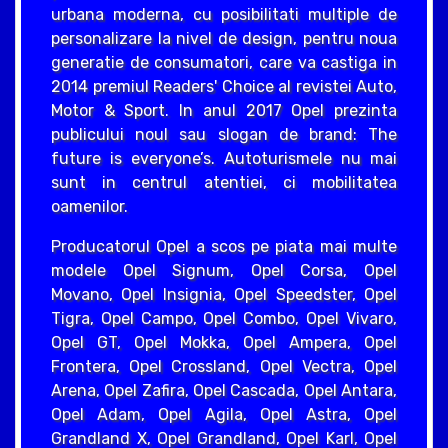
urbana moderna, cu posibilitati multiple de
personalizare la nivel de design, pentru noua
generatie de consumatori, care va castiga in
2014 premiul Readers' Choice al revistei Auto,
Motor & Sport. In anul 2017 Opel prezinta
publicului noul sau slogan de brand: The
future is everyone’s. Autoturismele nu mai
sunt in centrul atentiei, ci mobilitatea
oamenilor.
Producatorul Opel a scos pe piata mai multe
modele Opel Signum, Opel Corsa, Opel
Movano, Opel Insignia, Opel Speedster, Opel
Tigra, Opel Campo, Opel Combo, Opel Vivaro,
Opel GT, Opel Mokka, Opel Ampera, Opel
Frontera, Opel Crossland, Opel Vectra, Opel
Arena, Opel Zafira, Opel Cascada, Opel Antara,
Opel Adam, Opel Agila, Opel Astra, Opel
Grandland X, Opel Grandland, Opel Karl, Opel