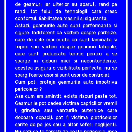
de geamuri iar ulterior au aparut, rand pe
rand, tot felul de tehnologii care cresc
confortul, fiabilitatea masinii si siguranta.
Astazi, geamurile auto sunt performante si
sigure. Indiferent ca vorbim despre parbrize,
care de cele mai multe ori sunt laminate si
tripex sau vorbim despre geamuri laterale,
care sunt prelucrate termic pentru a se
sparge in cioburi mici si necontondente,
acestea asigura o vizibilitate perfecta, nu se
sparg foarte usor si sunt usor de controlat.
Cum poti proteja geamurile auto impotriva
pericolelor ?
Asa cum am amintit, exista riscuri peste tot.
Geamurile pot cadea victima capriciilor vremii
( grindina sau vanturile puternice care
doboara copaci), pot fi victima pietricelelor
sarite de pe jos sau a altor soferi neglijenti.
Nu poti sa te feresti de poate pericolele, insa