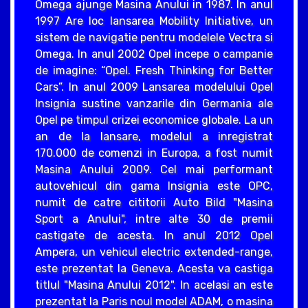
Omega ajunge Masina Anului in 1987. In anul
1997 Are loc lansarea Mobility Initiative, un
sistem de navigatie pentru modelele Vectra si
Omega. In anul 2002 Opel incepe o campanie
de imagine: “Opel. Fresh Thinking for Better
Cars”. In anul 2009 Lansarea modelului Opel
Insignia sustine vanzarile din Germania ale
Opel pe timpul crizei economice globale. La un
an de la lansare, modelul a inregistrat
170.000 de comenzi in Europa, a fost numit
Masina Anului 2009. Cel mai performant
autovehicul din gama Insignia este OPC,
numit de catre cititorii Auto Bild "Masina
Sport a Anului", intre alte 30 de premii
castigate de acesta. In anul 2012 Opel
Ampera, un vehicul electric extended-range,
este prezentat la Geneva. Acesta va castiga
titlul "Masina Anului 2012". In acelasi an este
prezentat la Paris noul model ADAM, o masina