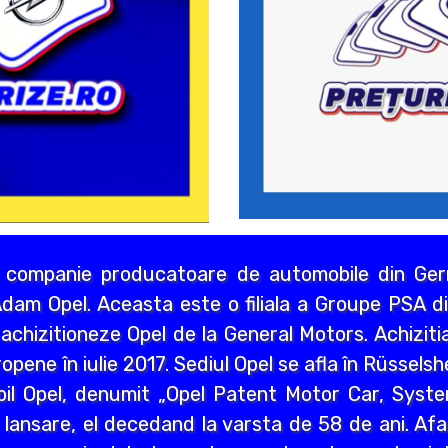
 companie producatoare de automobile din Germ
dam Opel. Aceasta este o filiala a Groupe PSA di
chizitioneze Opel de la General Motors. Achizitia
opene în iulie 2017. Sediul Opel se afla în Rüssels
bil Opel, denumit „Opel Patent Motor Car, Syst
 lansare, el decedand la varsta de 58 de ani. Afa