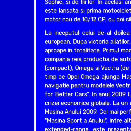
Sophie, si de fiii lor. In acelas
este lansata si prima motociclet
motor nou de 10/12 CP, cu doi cil
La inceputul celui de-al doil
european. Dupa victoria aliatilo
aproape in totalitate. Primul mo
compania reia productia de auto
(compact), Omega si Vectra (de ta
timp ce Opel Omega ajunge Masin
navigatie pentru modelele Vectr
for Better Cars”. In anul 2009 L
crizei economice globale. La un 
Masina Anului 2009. Cel mai perf
"Masina Sport a Anului", intre a
extended-range, este prezentat