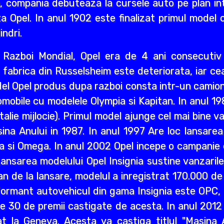
i an, compania debuteaza la cursele auto pe plan int
a Opel. In anul 1902 este finalizat primul model 
indri.
ea Razboi Mondial, Opel era de 4 ani consecuti
r, fabrica din Russelsheim este deteriorata, iar 
del Opel produs dupa razboi consta intr-un camion 
mobile cu modelele Olympia si Kapitan. In anul 1
lie mijlocie). Primul model ajunge cel mai bine va
a Anului in 1987. In anul 1997 Are loc lansarea M
a si Omega. In anul 2002 Opel incepe o campanie d
ansarea modelului Opel Insignia sustine vanzaril
an de la lansare, modelul a inregistrat 170.000 d
ormant autovehicul din gama Insignia este OPC, n
lte 30 de premii castigate de acesta. In anul 2012
 la Geneva. Acesta va castiga titlul "Masina A