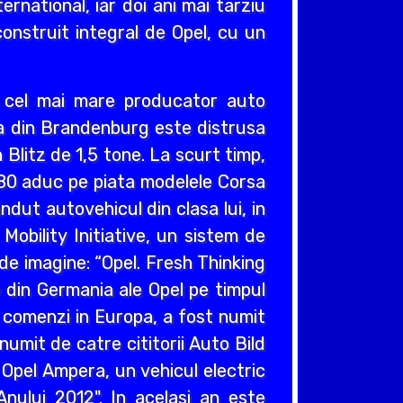
ernational, iar doi ani mai tarziu
construit integral de Opel, cu un
v cel mai mare producator auto
cea din Brandenburg este distrusa
Blitz de 1,5 tone. La scurt timp,
980 aduc pe piata modelele Corsa
ndut autovehicul din clasa lui, in
obility Initiative, un sistem de
e imagine: “Opel. Fresh Thinking
e din Germania ale Opel pe timpul
e comenzi in Europa, a fost numit
umit de catre cititorii Auto Bild
 Opel Ampera, un vehicul electric
nului 2012". In acelasi an este