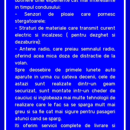
obtinere unei experiente cat mai interesante
in timpul condusului:
- Senzori de ploaie care pornesc
stergatoarele;
- Straturi de materiale care transmit curent
electric si incalzesc ( pentru dezghet si
dezaburire);
- Antene radio, care preiau semnalul radio,
oferind acea mica doza de distractie de la
volan.
Spre deosebire de primele lunete auto
aparute in urma cu cateva decenii, cele de
astazi sunt realizate dintr-un geam
securizat, sunt montate intr-un cheder de
cauciuc si inglobeaza mai multe tehnologii de
realizare care le fac sa se sparga mult mai
greu si sa fie cat mai sigure pentru pasageri
atunci cand se sparg.
Iti oferim servicii complete de livrare si