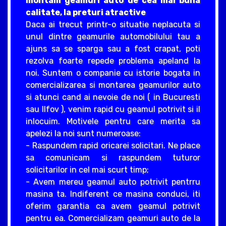
montam geamuri auto de cea mai buna
calitate, la preturi atractive
Daca ai trecut printr-o situatie neplacuta si
unul dintre geamurile automobilului tau a
ajuns sa se sparga sau a fost crapat, poti
rezolva foarte repede problema apeland la
noi. Suntem o companie cu istorie bogata in
comercializarea si montarea geamurilor auto
si atunci cand ai nevoie de noi ( in Bucuresti
sau Ilfov ), venim rapid cu geamul potrivit si il
inlocuim. Motivele pentru care merita sa
apelezi la noi sunt numeroase:
- Raspundem rapid oricarei solicitari. Ne place
sa comunicam si raspundem tuturor
solicitarilor in cel mai scurt timp;
- Avem mereu geamul auto potrivit pentrru
masina ta. Indiferent ce masina conduci, iti
oferim garantia ca avem geamul potrivit
pentru ea. Comercializam geamuri auto de la