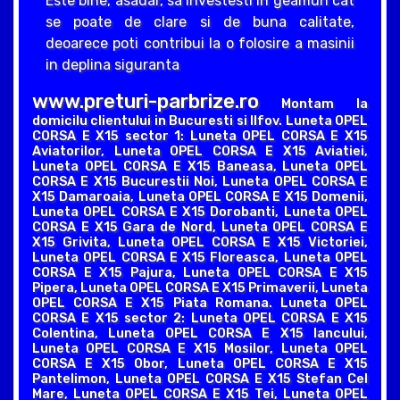
Este bine, asadar, sa investesti in geamuri cat
se poate de clare si de buna calitate,
deoarece poti contribui la o folosire a masinii
in deplina siguranta
www.preturi-parbrize.ro
Montam la
domicilu clientului in Bucuresti si Ilfov. Luneta OPEL
CORSA E X15 sector 1: Luneta OPEL CORSA E X15
Aviatorilor, Luneta OPEL CORSA E X15 Aviatiei,
Luneta OPEL CORSA E X15 Baneasa, Luneta OPEL
CORSA E X15 Bucurestii Noi, Luneta OPEL CORSA E
X15 Damaroaia, Luneta OPEL CORSA E X15 Domenii,
Luneta OPEL CORSA E X15 Dorobanti, Luneta OPEL
CORSA E X15 Gara de Nord, Luneta OPEL CORSA E
X15 Grivita, Luneta OPEL CORSA E X15 Victoriei,
Luneta OPEL CORSA E X15 Floreasca, Luneta OPEL
CORSA E X15 Pajura, Luneta OPEL CORSA E X15
Pipera, Luneta OPEL CORSA E X15 Primaverii, Luneta
OPEL CORSA E X15 Piata Romana. Luneta OPEL
CORSA E X15 sector 2: Luneta OPEL CORSA E X15
Colentina, Luneta OPEL CORSA E X15 Iancului,
Luneta OPEL CORSA E X15 Mosilor, Luneta OPEL
CORSA E X15 Obor, Luneta OPEL CORSA E X15
Pantelimon, Luneta OPEL CORSA E X15 Stefan Cel
Mare, Luneta OPEL CORSA E X15 Tei, Luneta OPEL