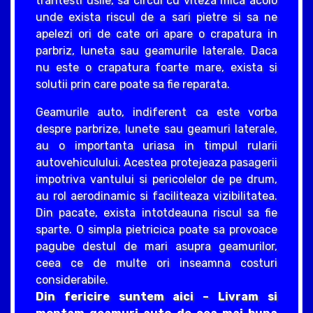
trantesti usile, sa circul cu viteza mica acolo
unde exista riscul de a sari pietre si sa ne
apelezi ori de cate ori apare o crapatura in
parbriz, luneta sau geamurile laterale. Daca
nu este o crapatura foarte mare, exista si
solutii prin care poate sa fie reparata.
Geamurile auto, indiferent ca este vorba
despre parbrize, lunete sau geamuri laterale,
au o importanta uriasa in timpul rularii
autovehiculului. Acestea protejeaza pasagerii
impotriva vantului si pericolelor de pe drum,
au rol aerodinamic si faciliteaza vizibilitatea.
Din pacate, exista intotdeauna riscul sa fie
sparte. O simpla pietricica poate sa provoace
pagube destul de mari asupra geamurilor,
ceea ce de multe ori inseamna costuri
considerabile.
Din fericire suntem aici – Livram si