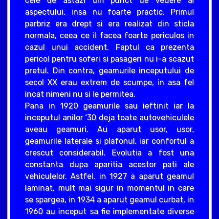
cele de astazi din punct de vedere al
aspectului, insa nu foarte practic. Primul
parbriz era drept si era realizat din sticla
normala, ceea ce il facea foarte periculos in
cazul unui accident. Faptul ca prezenta
pericol pentru soferi si pasageri nu i-a scazut
pretul. Din contra, geamurile inceputului de
secol XX erau extrem de scumpe, in asa fel
incat nimeni nu si le permitea.
Pana in 1920 geamurile sau ieftinit iar la
inceputul anilor ‘30 deja toate autovehiculele
aveau geamuri. Au aparut usor, usor,
geamurile laterale si plafonul, iar confortul a
crescut considerabil. Evolutia a fost una
constanta dupa aparitia acestor pati ale
vehiculelor. Astfel, in 1927 a aparut geamul
laminat, mult mai sigur in momentul in care
se spargea, in 1934 a aparut geamul curbat, in
1960 au inceput sa fie implementate diverse