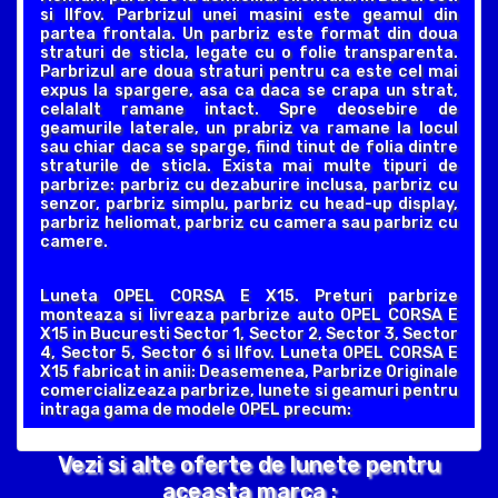
si Ilfov. Parbrizul unei masini este geamul din
partea frontala. Un parbriz este format din doua
straturi de sticla, legate cu o folie transparenta.
Parbrizul are doua straturi pentru ca este cel mai
expus la spargere, asa ca daca se crapa un strat,
celalalt ramane intact. Spre deosebire de
geamurile laterale, un prabriz va ramane la locul
sau chiar daca se sparge, fiind tinut de folia dintre
straturile de sticla. Exista mai multe tipuri de
parbrize: parbriz cu dezaburire inclusa, parbriz cu
senzor, parbriz simplu, parbriz cu head-up display,
parbriz heliomat, parbriz cu camera sau parbriz cu
camere.
Luneta OPEL CORSA E X15. Preturi parbrize
monteaza si livreaza parbrize auto OPEL CORSA E
X15 in Bucuresti Sector 1, Sector 2, Sector 3, Sector
4, Sector 5, Sector 6 si Ilfov. Luneta OPEL CORSA E
X15 fabricat in anii: Deasemenea, Parbrize Originale
comercializeaza parbrize, lunete si geamuri pentru
intraga gama de modele OPEL precum:
Vezi si alte oferte de lunete pentru
aceasta marca :