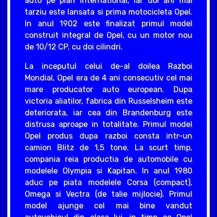
auto pe plan international, iar doi ani mai
tarziu este lansata si prima motocicleta Opel.
In anul 1902 este finalizat primul model
construit integral de Opel, cu un motor nou
de 10/12 CP, cu doi cilindri.
La inceputul celui de-al doilea Razboi
Mondial, Opel era de 4 ani consecutiv cel mai
mare producator auto european. Dupa
victoria aliatilor, fabrica din Russelsheim este
deteriorata, iar cea din Brandenburg este
distrusa aproape in totalitate. Primul model
Opel produs dupa razboi consta intr-un
camion Blitz de 1,5 tone. La scurt timp,
compania reia productia de automobile cu
modelele Olympia si Kapitan. In anul 1980
aduc pe piata modelele Corsa (compact),
Omega si Vectra (de talie mijlocie). Primul
model ajunge cel mai bine vandut