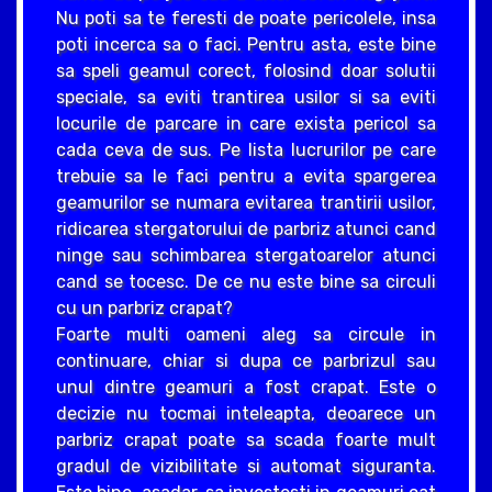
Nu poti sa te feresti de poate pericolele, insa
poti incerca sa o faci. Pentru asta, este bine
sa speli geamul corect, folosind doar solutii
speciale, sa eviti trantirea usilor si sa eviti
locurile de parcare in care exista pericol sa
cada ceva de sus. Pe lista lucrurilor pe care
trebuie sa le faci pentru a evita spargerea
geamurilor se numara evitarea trantirii usilor,
ridicarea stergatorului de parbriz atunci cand
ninge sau schimbarea stergatoarelor atunci
cand se tocesc. De ce nu este bine sa circuli
cu un parbriz crapat?
Foarte multi oameni aleg sa circule in
continuare, chiar si dupa ce parbrizul sau
unul dintre geamuri a fost crapat. Este o
decizie nu tocmai inteleapta, deoarece un
parbriz crapat poate sa scada foarte mult
gradul de vizibilitate si automat siguranta.