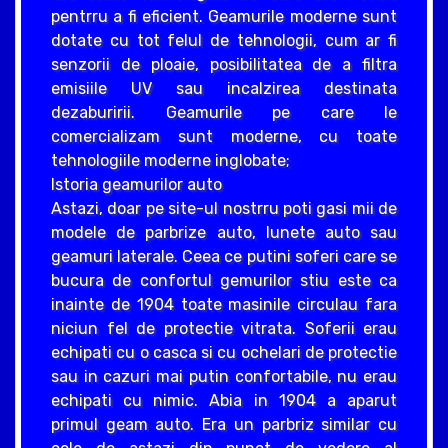
pentrru a fi eficient. Geamurile moderne sunt
dotate cu tot felul de tehnologii, cum ar fi
senzorii de ploaie, posibilitatea de a filtra
emisiile UV sau incalzirea destinata
dezaburirii. Geamurile pe care le
comercializam sunt moderne, cu toate
tehnologiile moderne inglobate;
Istoria geamurilor auto
Astazi, doar pe site-ul nostrru poti gasi mii de
modele de parbrize auto, lunete auto sau
geamuri laterale. Ceea ce putini soferi care se
bucura de confortul gemurilor stiu este ca
inainte de 1904 toate masinile circulau fara
niciun fel de protectie vitrata. Soferii erau
echipati cu o casca si cu ochelari de protectie
sau in cazuri mai putin confortabile, nu erau
echipati cu nimic. Abia in 1904 a aparut
primul geam auto. Era un parbriz similar cu