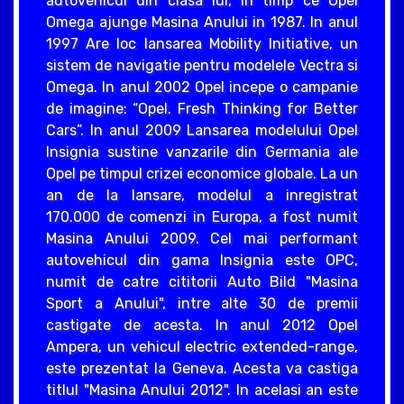
autovehicul din clasa lui, in timp ce Opel
Omega ajunge Masina Anului in 1987. In anul
1997 Are loc lansarea Mobility Initiative, un
sistem de navigatie pentru modelele Vectra si
Omega. In anul 2002 Opel incepe o campanie
de imagine: “Opel. Fresh Thinking for Better
Cars”. In anul 2009 Lansarea modelului Opel
Insignia sustine vanzarile din Germania ale
Opel pe timpul crizei economice globale. La un
an de la lansare, modelul a inregistrat
170.000 de comenzi in Europa, a fost numit
Masina Anului 2009. Cel mai performant
autovehicul din gama Insignia este OPC,
numit de catre cititorii Auto Bild "Masina
Sport a Anului", intre alte 30 de premii
castigate de acesta. In anul 2012 Opel
Ampera, un vehicul electric extended-range,
este prezentat la Geneva. Acesta va castiga
titlul "Masina Anului 2012". In acelasi an este