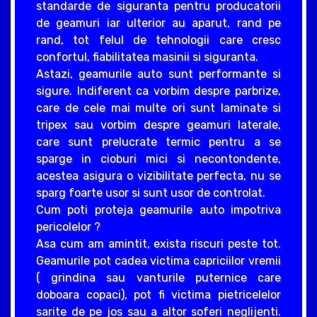
standarde de siguranta pentru producatorii
de geamuri iar ulterior au aparut, rand pe
rand, tot felul de tehnologii care cresc
confortul, fiabilitatea masinii si siguranta.
Astazi, geamurile auto sunt performante si
sigure. Indiferent ca vorbim despre parbrize,
care de cele mai multe ori sunt laminate si
tripex sau vorbim despre geamuri laterale,
care sunt prelucrate termic pentru a se
sparge in cioburi mici si necontondente,
acestea asigura o vizibilitate perfecta, nu se
sparg foarte usor si sunt usor de controlat.
Cum poti proteja geamurile auto impotriva
pericolelor ?
Asa cum am amintit, exista riscuri peste tot.
Geamurile pot cadea victima capriciilor vremii
( grindina sau vanturile puternice care
doboara copaci), pot fi victima pietricelelor
sarite de pe jos sau a altor soferi neglijenti.