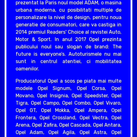
prezentat la Paris noul model ADAM, o masina
urbana moderna, cu posibilitati multiple de
personalizare la nivel de design, pentru noua
generatie de consumatori, care va castiga in
2014 premiul Readers' Choice al revistei Auto,
Motor & Sport. In anul 2017 Opel prezinta
publicului noul sau slogan de brand: The
future is everyone’s. Autoturismele nu mai
sunt in centrul atentiei, ci mobilitatea
oamenilor.
Producatorul Opel a scos pe piata mai multe
modele Opel Signum, Opel Corsa, Opel
Movano, Opel Insignia, Opel Speedster, Opel
Tigra, Opel Campo, Opel Combo, Opel Vivaro,
Opel GT, Opel Mokka, Opel Ampera, Opel
Frontera, Opel Crossland, Opel Vectra, Opel
Arena, Opel Zafira, Opel Cascada, Opel Antara,
Opel Adam, Opel Agila, Opel Astra, Opel