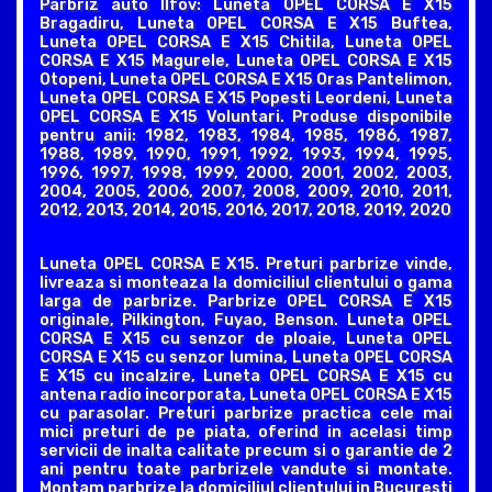
Parbriz auto Ilfov: Luneta OPEL CORSA E X15
Bragadiru, Luneta OPEL CORSA E X15 Buftea,
Luneta OPEL CORSA E X15 Chitila, Luneta OPEL
CORSA E X15 Magurele, Luneta OPEL CORSA E X15
Otopeni, Luneta OPEL CORSA E X15 Oras Pantelimon,
Luneta OPEL CORSA E X15 Popesti Leordeni, Luneta
OPEL CORSA E X15 Voluntari. Produse disponibile
pentru anii: 1982, 1983, 1984, 1985, 1986, 1987,
1988, 1989, 1990, 1991, 1992, 1993, 1994, 1995,
1996, 1997, 1998, 1999, 2000, 2001, 2002, 2003,
2004, 2005, 2006, 2007, 2008, 2009, 2010, 2011,
2012, 2013, 2014, 2015, 2016, 2017, 2018, 2019, 2020
Luneta OPEL CORSA E X15. Preturi parbrize vinde,
livreaza si monteaza la domiciliul clientului o gama
larga de parbrize. Parbrize OPEL CORSA E X15
originale, Pilkington, Fuyao, Benson. Luneta OPEL
CORSA E X15 cu senzor de ploaie, Luneta OPEL
CORSA E X15 cu senzor lumina, Luneta OPEL CORSA
E X15 cu incalzire, Luneta OPEL CORSA E X15 cu
antena radio incorporata, Luneta OPEL CORSA E X15
cu parasolar. Preturi parbrize practica cele mai
mici preturi de pe piata, oferind in acelasi timp
servicii de inalta calitate precum si o garantie de 2
ani pentru toate parbrizele vandute si montate.
Montam parbrize la domiciliul clientului in Bucuresti