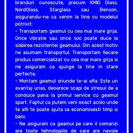
branduri cunoscute, precum KMKI Glass,
NordGlass, Starglass sau Benson,
asigurandu-ne ca venim la tine cu modelul
potrivit;
- Transportam geamul cu cea mai mare grija.
Orice vibratie sau orice soc poate duce la
slabirea rezistentei geamului. Din acest motiv
ne asumam transportul. Transportam fiecare
produs comercializat cu cea mai mare grija si
ne asiguram ca ajunge la tine in stare
perfecta;
- Montam geamul oriunde te-ai afla. Este un
avantaj urias, deoarece scapi de stresul de a
conduce pana la primul service cu geamul
spart. Faptul ca putem veni exact acolo unde
te afli te poate ajuta sa economisesti timp si
bani;
- Ne asiguram ca geamul pe care il comanzi
are toate tehnologiile de care are nevoie