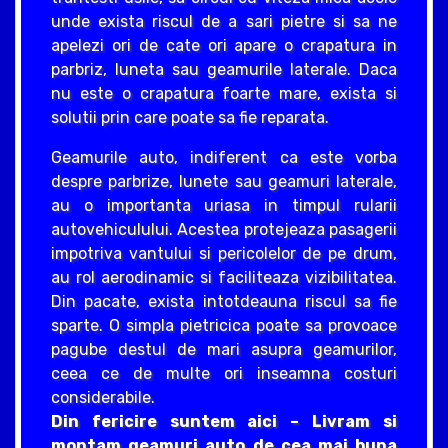
unde exista riscul de a sari pietre si sa ne
apelezi ori de cate ori apare o crapatura in
parbriz, luneta sau geamurile laterale. Daca
nu este o crapatura foarte mare, exista si
solutii prin care poate sa fie reparata.
Geamurile auto, indiferent ca este vorba
despre parbrize, lunete sau geamuri laterale,
au o importanta uriasa in timpul rularii
autovehiculului. Acestea protejeaza pasagerii
impotriva vantului si pericolelor de pe drum,
au rol aerodinamic si faciliteaza vizibilitatea.
Din pacate, exista intotdeauna riscul sa fie
sparte. O simpla pietricica poate sa provoace
pagube destul de mari asupra geamurilor,
ceea ce de multe ori inseamna costuri
considerabile.
Din fericire suntem aici – Livram si
montam geamuri auto de cea mai buna