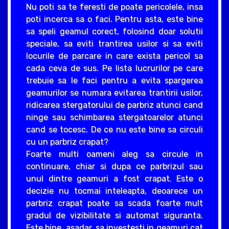
Nu poti sa te feresti de poate pericolele, insa
poti incerca sa o faci. Pentru asta, este bine
sa speli geamul corect, folosind doar solutii
speciale, sa eviti trantirea usilor si sa eviti
locurile de parcare in care exista pericol sa
cada ceva de sus. Pe lista lucrurilor pe care
trebuie sa le faci pentru a evita spargerea
geamurilor se numara evitarea trantirii usilor,
ridicarea stergatorului de parbriz atunci cand
ninge sau schimbarea stergatoarelor atunci
cand se tocesc. De ce nu este bine sa circuli
cu un parbriz crapat?
Foarte multi oameni aleg sa circule in
continuare, chiar si dupa ce parbrizul sau
unul dintre geamuri a fost crapat. Este o
decizie nu tocmai inteleapta, deoarece un
parbriz crapat poate sa scada foarte mult
gradul de vizibilitate si automat siguranta.
Este bine, asadar, sa investesti in geamuri cat