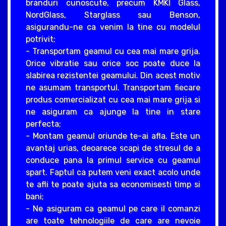
branduri cunoscute, precum KMKI Glass,
NordGlass, Starglass sau Benson,
asigurandu-ne ca venim la tine cu modelul
potrivit;
- Transportam geamul cu cea mai mare grija.
Orice vibratie sau orice soc poate duce la
slabirea rezistentei geamului. Din acest motiv
ne asumam transportul. Transportam fiecare
produs comercializat cu cea mai mare grija si
ne asiguram ca ajunge la tine in stare
perfecta;
- Montam geamul oriunde te-ai afla. Este un
avantaj urias, deoarece scapi de stresul de a
conduce pana la primul service cu geamul
spart. Faptul ca putem veni exact acolo unde
te afli te poate ajuta sa economisesti timp si
bani;
- Ne asiguram ca geamul pe care il comanzi
are toate tehnologiile de care are nevoie