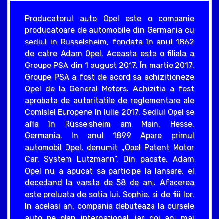
Producatorul auto Opel este o companie
producatoare de automobile din Germania cu
sediul in Russelsheim, fondata în anul 1862
de catre Adam Opel. Aceasta este o filiala a
Groupe PSA din 1 august 2017. În martie 2017,
Groupe PSA a fost de acord sa achizitioneze
Opel de la General Motors. Achizitia a fost
aprobata de autoritatile de reglementare ale
Comisiei Europene în iulie 2017. Sediul Opel se
afla în Rüsselsheim am Main, Hesse,
Germania. In anul 1899 Apare primul
automobil Opel, denumit „Opel Patent Motor
Car, System Lutzmann”. Din pacate, Adam
Opel nu a apucat sa participe la lansare, el
decedand la varsta de 58 de ani. Afacerea
este preluata de sotia lui, Sophie, si de fiii lor.
In acelasi an, compania debuteaza la cursele
auto pe plan international, iar doi ani mai