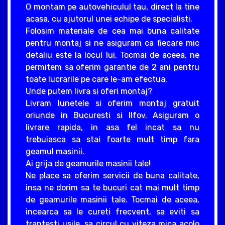
O montam pe autovehiculul tau, direct la tine
acasa, cu ajutorul unei echipe de specialisti.
Folosim materiale de cea mai buna calitate
pentru montaj si ne asiguram ca fiecare mic
detaliu este la locul lui. Tocmai de aceea, ne
permitem sa oferim garantie de 2 ani pentru
toate lucrarile pe care le-am efectua.
Unde putem livra si oferi montaj?
Livram lunetele si oferim montaj gratuit
oriunde in Bucuresti si Ilfov. Asiguram o
livrare rapida, in asa fel incat sa nu
trebuiasca sa stai foarte mult timp fara
geamul masinii.
Ai grija de geamurile masinii tale!
Ne place sa oferim servicii de buna calitate,
insa ne dorim sa te bucuri cat mai mult timp
de geamurile masinii tale. Tocmai de aceea,
incearca sa le cureti frecvent, sa eviti sa
trantesti usile, sa circul cu viteza mica acolo