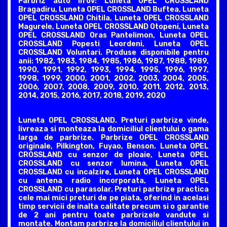
Parbriz auto Ilfov: Luneta OPEL CROSSLAND
Bragadiru, Luneta OPEL CROSSLAND Buftea, Luneta
OPEL CROSSLAND Chitila, Luneta OPEL CROSSLAND
Magurele, Luneta OPEL CROSSLAND Otopeni, Luneta
OPEL CROSSLAND Oras Pantelimon, Luneta OPEL
CROSSLAND Popesti Leordeni, Luneta OPEL
CROSSLAND Voluntari. Produse disponibile pentru
anii: 1982, 1983, 1984, 1985, 1986, 1987, 1988, 1989,
1990, 1991, 1992, 1993, 1994, 1995, 1996, 1997,
1998, 1999, 2000, 2001, 2002, 2003, 2004, 2005,
2006, 2007, 2008, 2009, 2010, 2011, 2012, 2013,
2014, 2015, 2016, 2017, 2018, 2019, 2020
Luneta OPEL CROSSLAND. Preturi parbrize vinde,
livreaza si monteaza la domiciliul clientului o gama
larga de parbrize. Parbrize OPEL CROSSLAND
originale, Pilkington, Fuyao, Benson. Luneta OPEL
CROSSLAND cu senzor de ploaie, Luneta OPEL
CROSSLAND cu senzor lumina, Luneta OPEL
CROSSLAND cu incalzire, Luneta OPEL CROSSLAND
cu antena radio incorporata, Luneta OPEL
CROSSLAND cu parasolar. Preturi parbrize practica
cele mai mici preturi de pe piata, oferind in acelasi
timp servicii de inalta calitate precum si o garantie
de 2 ani pentru toate parbrizele vandute si
montate. Montam parbrize la domiciliul clientului in