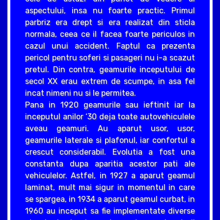
aspectului, insa nu foarte practic. Primul
parbriz era drept si era realizat din sticla
normala, ceea ce il facea foarte periculos in
cazul unui accident. Faptul ca prezenta
pericol pentru soferi si pasageri nu i-a scazut
pretul. Din contra, geamurile inceputului de
secol XX erau extrem de scumpe, in asa fel
incat nimeni nu si le permitea.
Pana in 1920 geamurile sau ieftinit iar la
inceputul anilor ‘30 deja toate autovehiculele
aveau geamuri. Au aparut usor, usor,
geamurile laterale si plafonul, iar confortul a
crescut considerabil. Evolutia a fost una
constanta dupa aparitia acestor pati ale
vehiculelor. Astfel, in 1927 a aparut geamul
laminat, mult mai sigur in momentul in care
se spargea, in 1934 a aparut geamul curbat, in
1960 au inceput sa fie implementate diverse