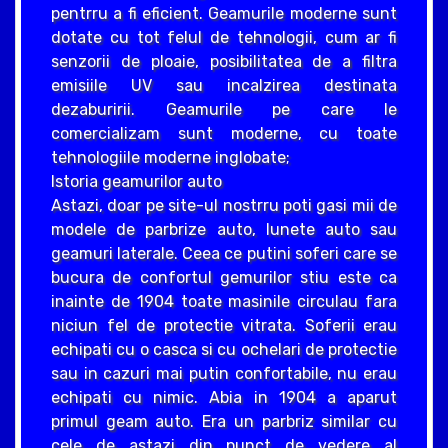
pentrru a fi eficient. Geamurile moderne sunt
dotate cu tot felul de tehnologii, cum ar fi
senzorii de ploaie, posibilitatea de a filtra
emisiile UV sau incalzirea destinata
dezaburirii. Geamurile pe care le
comercializam sunt moderne, cu toate
tehnologiile moderne inglobate;
Istoria geamurilor auto
Astazi, doar pe site-ul nostrru poti gasi mii de
modele de parbrize auto, lunete auto sau
geamuri laterale. Ceea ce putini soferi care se
bucura de confortul gemurilor stiu este ca
inainte de 1904 toate masinile circulau fara
niciun fel de protectie vitrata. Soferii erau
echipati cu o casca si cu ochelari de protectie
sau in cazuri mai putin confortabile, nu erau
echipati cu nimic. Abia in 1904 a aparut
primul geam auto. Era un parbriz similar cu
cele de astazi din punct de vedere al