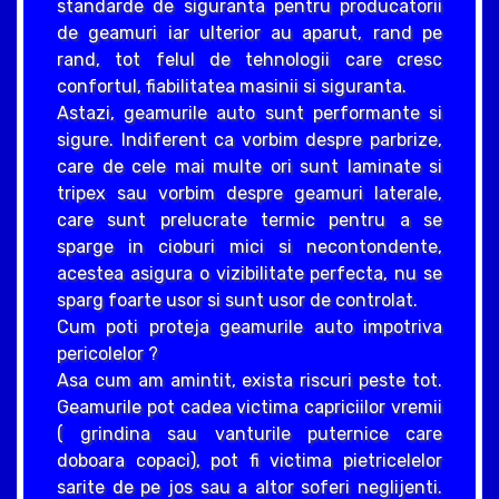
standarde de siguranta pentru producatorii
de geamuri iar ulterior au aparut, rand pe
rand, tot felul de tehnologii care cresc
confortul, fiabilitatea masinii si siguranta.
Astazi, geamurile auto sunt performante si
sigure. Indiferent ca vorbim despre parbrize,
care de cele mai multe ori sunt laminate si
tripex sau vorbim despre geamuri laterale,
care sunt prelucrate termic pentru a se
sparge in cioburi mici si necontondente,
acestea asigura o vizibilitate perfecta, nu se
sparg foarte usor si sunt usor de controlat.
Cum poti proteja geamurile auto impotriva
pericolelor ?
Asa cum am amintit, exista riscuri peste tot.
Geamurile pot cadea victima capriciilor vremii
( grindina sau vanturile puternice care
doboara copaci), pot fi victima pietricelelor
sarite de pe jos sau a altor soferi neglijenti.