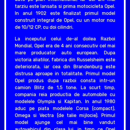
tarziu este lansata si prima motocicleta Opel.
In anul 1902 este finalizat primul model
construit integral de Opel, cu un motor nou
de 10/12 CP, cu doi cilindri.
La inceputul celui de-al doilea Razboi
Mondial, Opel era de 4 ani consecutiv cel mai
mare producator auto european. Dupa
victoria aliatilor, fabrica din Russelsheim este
deteriorata, iar cea din Brandenburg este
distrusa aproape in totalitate. Primul model
Opel produs dupa razboi consta intr-un
camion Blitz de 1,5 tone. La scurt timp,
compania reia productia de automobile cu
modelele Olympia si Kapitan. In anul 1980
aduc pe piata modelele Corsa (compact),
Omega si Vectra (de talie mijlocie). Primul
model ajunge cel mai bine vandut
autovehicul din clasa lui, in timp ce Opel