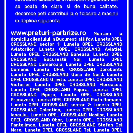
se poate de clare si de buna calitate,
deoarece poti contribui la o folosire a masinii
in deplina siguranta
www.preturi-parbrize.ro
Montam la
domicilu clientului in Bucuresti si Ilfov. Luneta OPEL
CROSSLAND sector 1: Luneta OPEL CROSSLAND
Aviatorilor, Luneta OPEL CROSSLAND Aviatiei,
Luneta OPEL CROSSLAND Baneasa, Luneta OPEL
CROSSLAND Bucurestii Noi, Luneta OPEL
CROSSLAND Damaroaia, Luneta OPEL CROSSLAND
Domenii, Luneta OPEL CROSSLAND Dorobanti,
Luneta OPEL CROSSLAND Gara de Nord, Luneta
OPEL CROSSLAND Grivita, Luneta OPEL CROSSLAND
Victoriei, Luneta OPEL CROSSLAND Floreasca,
Luneta OPEL CROSSLAND Pajura, Luneta OPEL
CROSSLAND Pipera, Luneta OPEL CROSSLAND
Primaverii, Luneta OPEL CROSSLAND Piata Romana.
Luneta OPEL CROSSLAND sector 2: Luneta OPEL
CROSSLAND Colentina, Luneta OPEL CROSSLAND
Iancului, Luneta OPEL CROSSLAND Mosilor, Luneta
OPEL CROSSLAND Obor, Luneta OPEL CROSSLAND
Pantelimon, Luneta OPEL CROSSLAND Stefan Cel
Mare, Luneta OPEL CROSSLAND Tei, Luneta OPEL