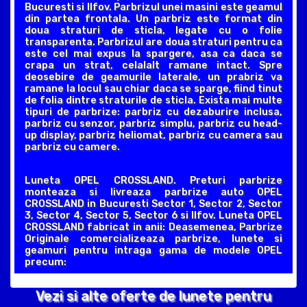
Bucuresti si Ilfov. Parbrizul unei masini este geamul
din partea frontala. Un parbriz este format din
doua straturi de sticla, legate cu o folie
transparenta. Parbrizul are doua straturi pentru ca
este cel mai expus la spargere, asa ca daca se
crapa un strat, celalalt ramane intact. Spre
deosebire de geamurile laterale, un prabriz va
ramane la locul sau chiar daca se sparge, fiind tinut
de folia dintre straturile de sticla. Exista mai multe
tipuri de parbrize: parbriz cu dezaburire inclusa,
parbriz cu senzor, parbriz simplu, parbriz cu head-
up display, parbriz heliomat, parbriz cu camera sau
parbriz cu camere.
Luneta OPEL CROSSLAND. Preturi parbrize
monteaza si livreaza parbrize auto OPEL
CROSSLAND in Bucuresti Sector 1, Sector 2, Sector
3, Sector 4, Sector 5, Sector 6 si Ilfov. Luneta OPEL
CROSSLAND fabricat in anii: Deasemenea, Parbrize
Originale comercializeaza parbrize, lunete si
geamuri pentru intraga gama de modele OPEL
precum:
Vezi si alte oferte de lunete pentru