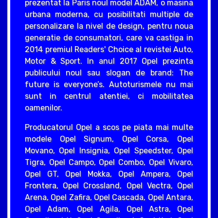
prezentat la Paris noul model ADAM, o masina
urbana moderna, cu posibilitati multiple de
personalizare la nivel de design, pentru noua
generatie de consumatori, care va castiga in
2014 premiul Readers' Choice al revistei Auto,
Motor & Sport. In anul 2017 Opel prezinta
publicului noul sau slogan de brand: The
future is everyone’s. Autoturismele nu mai
sunt in centrul atentiei, ci mobilitatea
oamenilor.
Producatorul Opel a scos pe piata mai multe
modele Opel Signum, Opel Corsa, Opel
Movano, Opel Insignia, Opel Speedster, Opel
Tigra, Opel Campo, Opel Combo, Opel Vivaro,
Opel GT, Opel Mokka, Opel Ampera, Opel
Frontera, Opel Crossland, Opel Vectra, Opel
Arena, Opel Zafira, Opel Cascada, Opel Antara,
Opel Adam, Opel Agila, Opel Astra, Opel