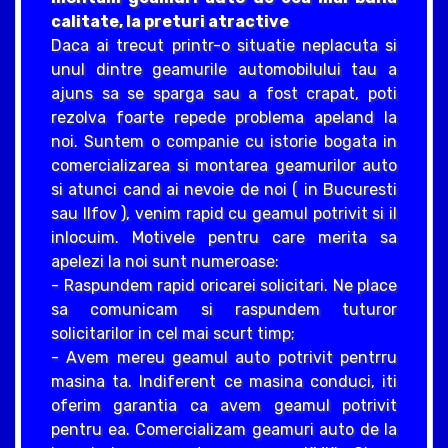
calitate, la preturi atractive
Daca ai trecut printr-o situatie neplacuta si
unul dintre geamurile automobilului tau a
ajuns sa se sparga sau a fost crapat, poti
rezolva foarte repede problema apeland la
noi. Suntem o companie cu istorie bogata in
comercializarea si montarea geamurilor auto
si atunci cand ai nevoie de noi ( in Bucuresti
sau Ilfov ), venim rapid cu geamul potrivit si il
inlocuim. Motivele pentru care merita sa
apelezi la noi sunt numeroase:
- Raspundem rapid oricarei solicitari. Ne place
sa comunicam si raspundem tuturor
solicitarilor in cel mai scurt timp;
- Avem mereu geamul auto potrivit pentrru
masina ta. Indiferent ce masina conduci, iti
oferim garantia ca avem geamul potrivit
pentru ea. Comercializam geamuri auto de la