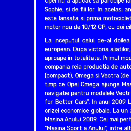
Opel nu a apucat sa participe la
Sophie, si de fiii lor. In acelas
este lansata si prima motociclet
motor nou de 10/12 CP, cu doi cil
La inceputul celui de-al doil
european. Dupa victoria aliatilo
aproape in totalitate. Primul mo
compania reia productia de auto
(compact), Omega si Vectra (de ta
timp ce Opel Omega ajunge Masin
navigatie pentru modelele Vectr
for Better Cars”. In anul 2009 L
crizei economice globale. La un 
Masina Anului 2009. Cel mai perf
"Masina Sport a Anului", intre a