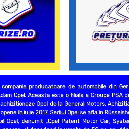
 companie producatoare de automobile din Germ
dam Opel. Aceasta este o filiala a Groupe PSA di
chizitioneze Opel de la General Motors. Achizitia
opene în iulie 2017. Sediul Opel se afla în Rüssels
bil Opel, denumit „Opel Patent Motor Car, Syst