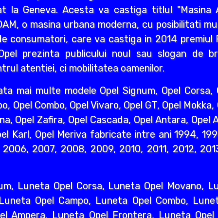
 la Geneva. Acesta va castiga titlul "Masina A
AM, o masina urbana moderna, cu posibilitati mult
e consumatori, care va castiga in 2014 premiul R
pel prezinta publicului noul sau slogan de br
rul atentiei, ci mobilitatea oamenilor.
ata mai multe modele Opel Signum, Opel Corsa, O
o, Opel Combo, Opel Vivaro, Opel GT, Opel Mokka,
na, Opel Zafira, Opel Cascada, Opel Antara, Opel A
l Karl, Opel Meriva fabricate intre ani 1994, 19
2006, 2007, 2008, 2009, 2010, 2011, 2012, 2013
um, Luneta Opel Corsa, Luneta Opel Movano, Lun
 Luneta Opel Campo, Luneta Opel Combo, Lunet
l Ampera, Luneta Opel Frontera, Luneta Opel 