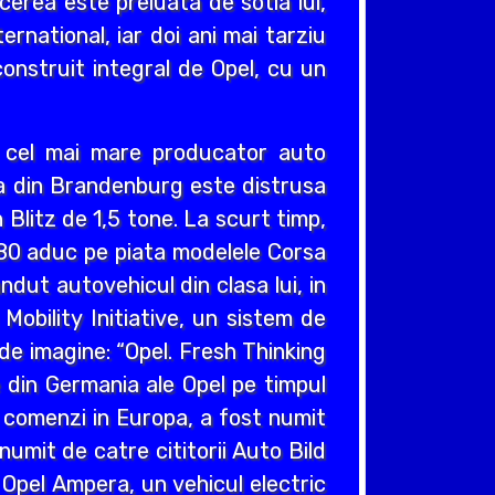
cerea este preluata de sotia lui,
ernational, iar doi ani mai tarziu
construit integral de Opel, cu un
v cel mai mare producator auto
cea din Brandenburg este distrusa
Blitz de 1,5 tone. La scurt timp,
980 aduc pe piata modelele Corsa
ndut autovehicul din clasa lui, in
obility Initiative, un sistem de
e imagine: “Opel. Fresh Thinking
e din Germania ale Opel pe timpul
e comenzi in Europa, a fost numit
umit de catre cititorii Auto Bild
 Opel Ampera, un vehicul electric