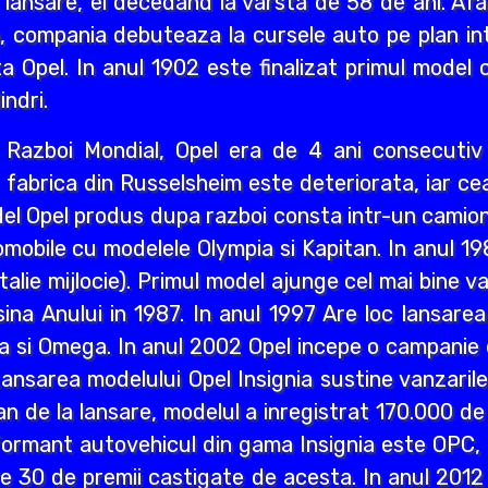
 lansare, el decedand la varsta de 58 de ani. Afa
i an, compania debuteaza la cursele auto pe plan int
a Opel. In anul 1902 este finalizat primul model 
indri.
ea Razboi Mondial, Opel era de 4 ani consecuti
r, fabrica din Russelsheim este deteriorata, iar 
del Opel produs dupa razboi consta intr-un camion 
mobile cu modelele Olympia si Kapitan. In anul 1
lie mijlocie). Primul model ajunge cel mai bine va
a Anului in 1987. In anul 1997 Are loc lansarea M
a si Omega. In anul 2002 Opel incepe o campanie d
ansarea modelului Opel Insignia sustine vanzaril
an de la lansare, modelul a inregistrat 170.000 d
ormant autovehicul din gama Insignia este OPC, n
lte 30 de premii castigate de acesta. In anul 2012