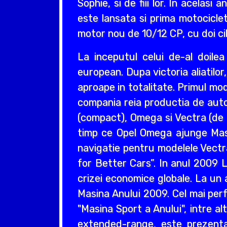
Sophie, si de fiii lor. In acelas
este lansata si prima motociclet
motor nou de 10/12 CP, cu doi cil
La inceputul celui de-al doil
european. Dupa victoria aliatilo
aproape in totalitate. Primul mo
compania reia productia de auto
(compact), Omega si Vectra (de ta
timp ce Opel Omega ajunge Masin
navigatie pentru modelele Vectr
for Better Cars”. In anul 2009 L
crizei economice globale. La un 
Masina Anului 2009. Cel mai perf
"Masina Sport a Anului", intre a
extended-range, este prezentat