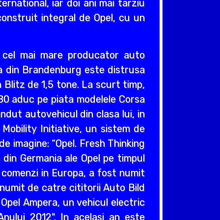
ernational, iar doi ani mai tarziu
construit integral de Opel, cu un
v cel mai mare producator auto
cea din Brandenburg este distrusa
Blitz de 1,5 tone. La scurt timp,
980 aduc pe piata modelele Corsa
ndut autovehicul din clasa lui, in
obility Initiative, un sistem de
e imagine: “Opel. Fresh Thinking
e din Germania ale Opel pe timpul
e comenzi in Europa, a fost numit
umit de catre cititorii Auto Bild
 Opel Ampera, un vehicul electric
nului 2012". In acelasi an este