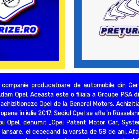
 companie producatoare de automobile din Germ
dam Opel. Aceasta este o filiala a Groupe PSA di
chizitioneze Opel de la General Motors. Achizitia
opene în iulie 2017. Sediul Opel se afla în Rüssels
bil Opel, denumit „Opel Patent Motor Car, Syst
 lansare, el decedand la varsta de 58 de ani. Afa