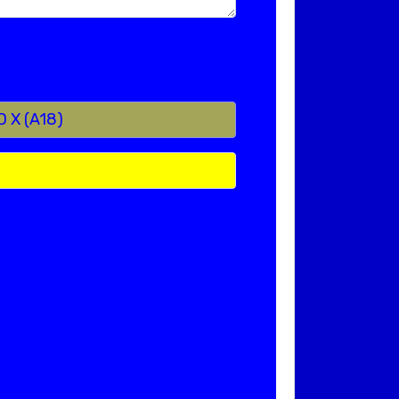
D X (A18)