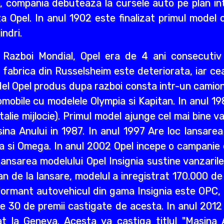
i an, compania debuteaza la cursele auto pe plan int
a Opel. In anul 1902 este finalizat primul model 
indri.
ea Razboi Mondial, Opel era de 4 ani consecuti
r, fabrica din Russelsheim este deteriorata, iar 
del Opel produs dupa razboi consta intr-un camion 
mobile cu modelele Olympia si Kapitan. In anul 1
lie mijlocie). Primul model ajunge cel mai bine va
a Anului in 1987. In anul 1997 Are loc lansarea M
a si Omega. In anul 2002 Opel incepe o campanie d
ansarea modelului Opel Insignia sustine vanzaril
an de la lansare, modelul a inregistrat 170.000 d
ormant autovehicul din gama Insignia este OPC, n
lte 30 de premii castigate de acesta. In anul 2012
 la Geneva. Acesta va castiga titlul "Masina A