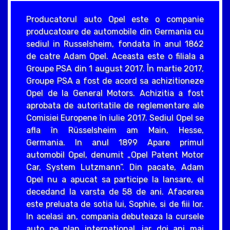
Producatorul auto Opel este o companie
producatoare de automobile din Germania cu
sediul in Russelsheim, fondata în anul 1862
de catre Adam Opel. Aceasta este o filiala a
Groupe PSA din 1 august 2017. În martie 2017,
Groupe PSA a fost de acord sa achizitioneze
Opel de la General Motors. Achizitia a fost
aprobata de autoritatile de reglementare ale
Comisiei Europene în iulie 2017. Sediul Opel se
afla în Rüsselsheim am Main, Hesse,
Germania. In anul 1899 Apare primul
automobil Opel, denumit „Opel Patent Motor
Car, System Lutzmann”. Din pacate, Adam
Opel nu a apucat sa participe la lansare, el
decedand la varsta de 58 de ani. Afacerea
este preluata de sotia lui, Sophie, si de fiii lor.
In acelasi an, compania debuteaza la cursele
auto pe plan international, iar doi ani mai