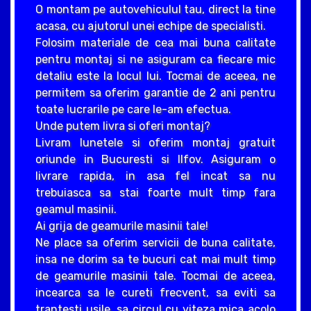
O montam pe autovehiculul tau, direct la tine
acasa, cu ajutorul unei echipe de specialisti.
Folosim materiale de cea mai buna calitate
pentru montaj si ne asiguram ca fiecare mic
detaliu este la locul lui. Tocmai de aceea, ne
permitem sa oferim garantie de 2 ani pentru
toate lucrarile pe care le-am efectua.
Unde putem livra si oferi montaj?
Livram lunetele si oferim montaj gratuit
oriunde in Bucuresti si Ilfov. Asiguram o
livrare rapida, in asa fel incat sa nu
trebuiasca sa stai foarte mult timp fara
geamul masinii.
Ai grija de geamurile masinii tale!
Ne place sa oferim servicii de buna calitate,
insa ne dorim sa te bucuri cat mai mult timp
de geamurile masinii tale. Tocmai de aceea,
incearca sa le cureti frecvent, sa eviti sa
trantesti usile, sa circul cu viteza mica acolo