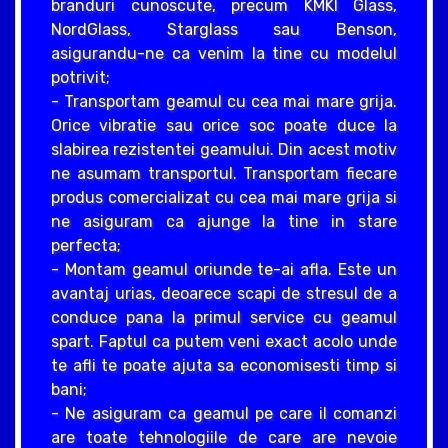
branduri cunoscute, precum KMKI Glass,
NordGlass, Starglass sau Benson,
asigurandu-ne ca venim la tine cu modelul
potrivit;
- Transportam geamul cu cea mai mare grija.
Orice vibratie sau orice soc poate duce la
slabirea rezistentei geamului. Din acest motiv
ne asumam transportul. Transportam fiecare
produs comercializat cu cea mai mare grija si
ne asiguram ca ajunge la tine in stare
perfecta;
- Montam geamul oriunde te-ai afla. Este un
avantaj urias, deoarece scapi de stresul de a
conduce pana la primul service cu geamul
spart. Faptul ca putem veni exact acolo unde
te afli te poate ajuta sa economisesti timp si
bani;
- Ne asiguram ca geamul pe care il comanzi
are toate tehnologiile de care are nevoie