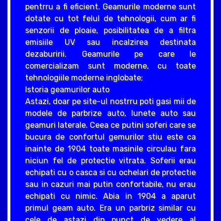
pentrru a fi eficient. Geamurile moderne sunt
dotate cu tot felul de tehnologii, cum ar fi
senzorii de ploaie, posibilitatea de a filtra
emisiile UV sau incalzirea destinata
dezaburirii. Geamurile pe care le
comercializam sunt moderne, cu toate
tehnologiile moderne inglobate;
Istoria geamurilor auto
Astazi, doar pe site-ul nostrru poti gasi mii de
modele de parbrize auto, lunete auto sau
geamuri laterale. Ceea ce putini soferi care se
bucura de confortul gemurilor stiu este ca
inainte de 1904 toate masinile circulau fara
niciun fel de protectie vitrata. Soferii erau
echipati cu o casca si cu ochelari de protectie
sau in cazuri mai putin confortabile, nu erau
echipati cu nimic. Abia in 1904 a aparut
primul geam auto. Era un parbriz similar cu
cele de astazi din punct de vedere al