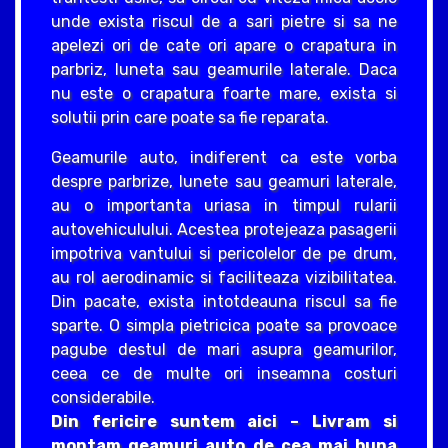
unde exista riscul de a sari pietre si sa ne
apelezi ori de cate ori apare o crapatura in
parbriz, luneta sau geamurile laterale. Daca
nu este o crapatura foarte mare, exista si
solutii prin care poate sa fie reparata.
Geamurile auto, indiferent ca este vorba
despre parbrize, lunete sau geamuri laterale,
au o importanta uriasa in timpul rularii
autovehiculului. Acestea protejeaza pasagerii
impotriva vantului si pericolelor de pe drum,
au rol aerodinamic si faciliteaza vizibilitatea.
Din pacate, exista intotdeauna riscul sa fie
sparte. O simpla pietricica poate sa provoace
pagube destul de mari asupra geamurilor,
ceea ce de multe ori inseamna costuri
considerabile.
Din fericire suntem aici – Livram si
montam geamuri auto de cea mai buna