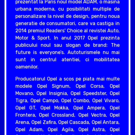
prezentat la Paris noul model ADAM, o masina
urbana moderna, cu posibilitati multiple de
personalizare la nivel de design, pentru noua
generatie de consumatori, care va castiga in
2014 premiul Readers' Choice al revistei Auto,
Motor & Sport. In anul 2017 Opel prezinta
publicului noul sau slogan de brand: The
future is everyone’s. Autoturismele nu mai
sunt in centrul atentiei, ci mobilitatea
oamenilor.
Producatorul Opel a scos pe piata mai multe
modele Opel Signum, Opel Corsa, Opel
Movano, Opel Insignia, Opel Speedster, Opel
Tigra, Opel Campo, Opel Combo, Opel Vivaro,
Opel GT, Opel Mokka, Opel Ampera, Opel
Frontera, Opel Crossland, Opel Vectra, Opel
Arena, Opel Zafira, Opel Cascada, Opel Antara,
Opel Adam, Opel Agila, Opel Astra, Opel