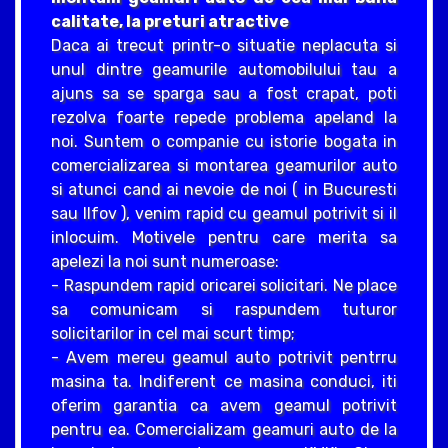
calitate, la preturi atractive
Daca ai trecut printr-o situatie neplacuta si
unul dintre geamurile automobilului tau a
ajuns sa se sparga sau a fost crapat, poti
rezolva foarte repede problema apeland la
noi. Suntem o companie cu istorie bogata in
comercializarea si montarea geamurilor auto
si atunci cand ai nevoie de noi ( in Bucuresti
sau Ilfov ), venim rapid cu geamul potrivit si il
inlocuim. Motivele pentru care merita sa
apelezi la noi sunt numeroase:
- Raspundem rapid oricarei solicitari. Ne place
sa comunicam si raspundem tuturor
solicitarilor in cel mai scurt timp;
- Avem mereu geamul auto potrivit pentrru
masina ta. Indiferent ce masina conduci, iti
oferim garantia ca avem geamul potrivit
pentru ea. Comercializam geamuri auto de la