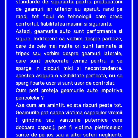
standarde de siguranta pentru producatorii
de geamuri iar ulterior au aparut, rand pe
rand, tot felul de tehnologii care cresc
confortul, fiabilitatea masinii si siguranta.
Astazi, geamurile auto sunt performante si
sigure. Indiferent ca vorbim despre parbrize,
care de cele mai multe ori sunt laminate si
tripex sau vorbim despre geamuri laterale,
care sunt prelucrate termic pentru a se
sparge in cioburi mici si necontondente,
acestea asigura o vizibilitate perfecta, nu se
sparg foarte usor si sunt usor de controlat.
Cum poti proteja geamurile auto impotriva
pericolelor ?
Asa cum am amintit, exista riscuri peste tot.
Geamurile pot cadea victima capriciilor vremii
( grindina sau vanturile puternice care
doboara copaci), pot fi victima pietricelelor
sarite de pe jos sau a altor soferi neglijenti.