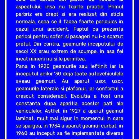
aspectului, insa nu foarte practic. Primul
parbriz era drept si era realizat din sticla
normala, ceea ce il facea foarte periculos in
cazul unui accident. Faptul ca prezenta
pericol pentru soferi si pasageri nu i-a scazut
pretul. Din contra, geamurile inceputului de
secol XX erau extrem de scumpe, in asa fel
incat nimeni nu si le permitea.
Pana in 1920 geamurile sau ieftinit iar la
inceputul anilor ‘30 deja toate autovehiculele
aveau geamuri. Au aparut usor, usor,
geamurile laterale si plafonul, iar confortul a
crescut considerabil. Evolutia a fost una
constanta dupa aparitia acestor pati ale
vehiculelor. Astfel, in 1927 a aparut geamul
laminat, mult mai sigur in momentul in care
se spargea, in 1934 a aparut geamul curbat, in
1960 au inceput sa fie implementate diverse