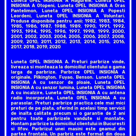
Luneta OPEL INSIGNIA A Magurele, Luneta OPEL
INSIGNIA A Otopeni, Luneta OPEL INSIGNIA A Oras
Pantelimon, Luneta OPEL INSIGNIA A Popesti
Leordeni, Luneta OPEL INSIGNIA A Voluntari.
Produse disponibile pentru anii: 1982, 1983, 1984,
1985, 1986, 1987, 1988, 1989, 1990, 1991, 1992,
1993, 1994, 1995, 1996, 1997, 1998, 1999, 2000,
2001, 2002, 2003, 2004, 2005, 2006, 2007, 2008,
2009, 2010, 2011, 2012, 2013, 2014, 2015, 2016,
2017, 2018, 2019, 2020
Luneta OPEL INSIGNIA A. Preturi parbrize vinde,
livreaza si monteaza la domiciliul clientului o gama
larga de parbrize. Parbrize OPEL INSIGNIA A
originale, Pilkington, Fuyao, Benson. Luneta OPEL
INSIGNIA A cu senzor de ploaie, Luneta OPEL
INSIGNIA A cu senzor lumina, Luneta OPEL INSIGNIA
A cu incalzire, Luneta OPEL INSIGNIA A cu antena
radio incorporata, Luneta OPEL INSIGNIA A cu
parasolar. Preturi parbrize practica cele mai mici
preturi de pe piata, oferind in acelasi timp servicii
de inalta calitate precum si o garantie de 2 ani
pentru toate parbrizele vandute si montate.
Montam parbrize la domiciliul clientului in Bucuresti
si Ilfov. Parbrizul unei masini este geamul din
partea frontala. Un parbriz este format din doua