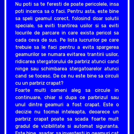
Nu poti sa te feresti de poate pericolele, insa
poti incerca sa o faci. Pentru asta, este bine
sa speli geamul corect, folosind doar solutii
speciale, sa eviti trantirea usilor si sa eviti
locurile de parcare in care exista pericol sa
cada ceva de sus. Pe lista lucrurilor pe care
trebuie sa le faci pentru a evita spargerea
geamurilor se numara evitarea trantirii usilor,
ridicarea stergatorului de parbriz atunci cand
ninge sau schimbarea stergatoarelor atunci
cand se tocesc. De ce nu este bine sa circuli
cu un parbriz crapat?
Foarte multi oameni aleg sa circule in
continuare, chiar si dupa ce parbrizul sau
unul dintre geamuri a fost crapat. Este o
decizie nu tocmai inteleapta, deoarece un
parbriz crapat poate sa scada foarte mult
gradul de vizibilitate si automat siguranta.
Este bine, asadar, sa investesti in geamuri cat