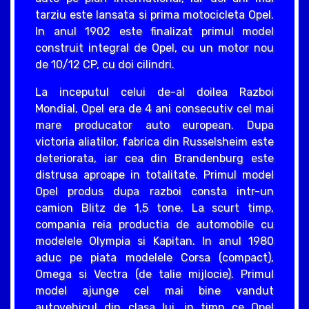
tarziu este lansata si prima motocicleta Opel.
In anul 1902 este finalizat primul model
construit integral de Opel, cu un motor nou
de 10/12 CP, cu doi cilindri.
La inceputul celui de-al doilea Razboi
Mondial, Opel era de 4 ani consecutiv cel mai
mare producator auto european. Dupa
victoria aliatilor, fabrica din Russelsheim este
deteriorata, iar cea din Brandenburg este
distrusa aproape in totalitate. Primul model
Opel produs dupa razboi consta intr-un
camion Blitz de 1,5 tone. La scurt timp,
compania reia productia de automobile cu
modelele Olympia si Kapitan. In anul 1980
aduc pe piata modelele Corsa (compact),
Omega si Vectra (de talie mijlocie). Primul
model ajunge cel mai bine vandut
autovehicul din clasa lui, in timp ce Opel