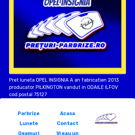
Pret luneta OPEL INSIGNIA A an fabricatien 2013
producator PILKINGTON vandut in ODAILE ILFOV
cod postal 75127
Parbrize
Acasa
Lunete
Contact
Geamuri
Vreau un