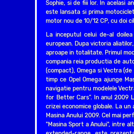
Sophie, si de fiii lor. In acelas
este lansata si prima motociclet
motor nou de 10/12 CP, cu doi cil
La inceputul celui de-al doil
european. Dupa victoria aliatilo
aproape in totalitate. Primul mo
compania reia productia de auto
(compact), Omega si Vectra (de ta
timp ce Opel Omega ajunge Masin
navigatie pentru modelele Vectr
for Better Cars”. In anul 2009 L
crizei economice globale. La un 
Masina Anului 2009. Cel mai perf
"Masina Sport a Anului", intre a
extended-range, este prezentat