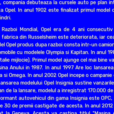
i an, compania debuteaza la cursele auto pe plan int
a Opel. In anul 1902 este finalizat primul model 
indri.
ea Razboi Mondial, Opel era de 4 ani consecuti
r, fabrica din Russelsheim este deteriorata, iar 
del Opel produs dupa razboi consta intr-un camion 
mobile cu modelele Olympia si Kapitan. In anul 1
lie mijlocie). Primul model ajunge cel mai bine va
a Anului in 1987. In anul 1997 Are loc lansarea M
a si Omega. In anul 2002 Opel incepe o campanie d
ansarea modelului Opel Insignia sustine vanzaril
an de la lansare, modelul a inregistrat 170.000 d
ormant autovehicul din gama Insignia este OPC, n
lte 30 de premii castigate de acesta. In anul 2012
 la Geneva. Acesta va castiga titlul "Masina A