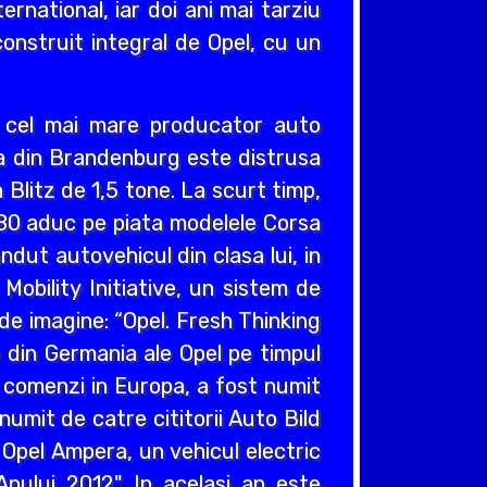
ernational, iar doi ani mai tarziu
construit integral de Opel, cu un
v cel mai mare producator auto
cea din Brandenburg este distrusa
Blitz de 1,5 tone. La scurt timp,
980 aduc pe piata modelele Corsa
ndut autovehicul din clasa lui, in
obility Initiative, un sistem de
e imagine: “Opel. Fresh Thinking
e din Germania ale Opel pe timpul
e comenzi in Europa, a fost numit
umit de catre cititorii Auto Bild
 Opel Ampera, un vehicul electric
nului 2012". In acelasi an este