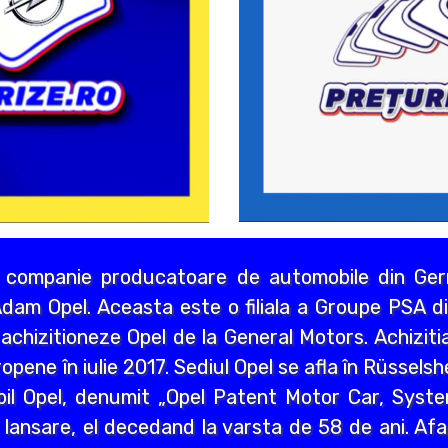
 companie producatoare de automobile din Germ
dam Opel. Aceasta este o filiala a Groupe PSA di
chizitioneze Opel de la General Motors. Achizitia
opene în iulie 2017. Sediul Opel se afla în Rüssels
bil Opel, denumit „Opel Patent Motor Car, Syst
 lansare, el decedand la varsta de 58 de ani. Afa