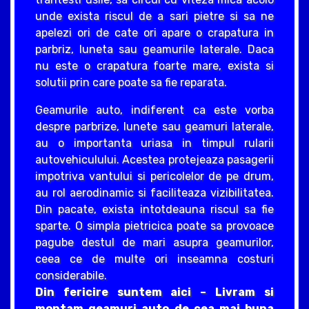
unde exista riscul de a sari pietre si sa ne
apelezi ori de cate ori apare o crapatura in
parbriz, luneta sau geamurile laterale. Daca
nu este o crapatura foarte mare, exista si
solutii prin care poate sa fie reparata.
Geamurile auto, indiferent ca este vorba
despre parbrize, lunete sau geamuri laterale,
au o importanta uriasa in timpul rularii
autovehiculului. Acestea protejeaza pasagerii
impotriva vantului si pericolelor de pe drum,
au rol aerodinamic si faciliteaza vizibilitatea.
Din pacate, exista intotdeauna riscul sa fie
sparte. O simpla pietricica poate sa provoace
pagube destul de mari asupra geamurilor,
ceea ce de multe ori inseamna costuri
considerabile.
Din fericire suntem aici – Livram si
montam geamuri auto de cea mai buna