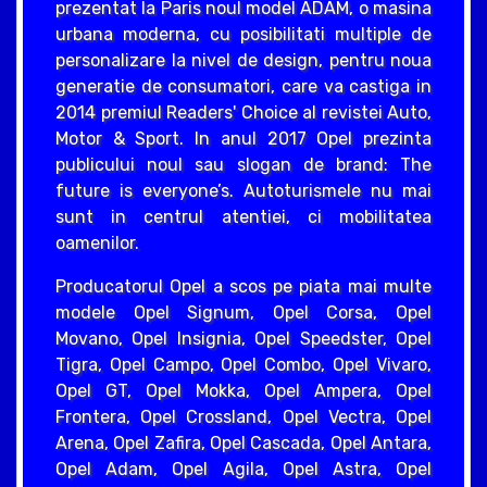
prezentat la Paris noul model ADAM, o masina
urbana moderna, cu posibilitati multiple de
personalizare la nivel de design, pentru noua
generatie de consumatori, care va castiga in
2014 premiul Readers' Choice al revistei Auto,
Motor & Sport. In anul 2017 Opel prezinta
publicului noul sau slogan de brand: The
future is everyone’s. Autoturismele nu mai
sunt in centrul atentiei, ci mobilitatea
oamenilor.
Producatorul Opel a scos pe piata mai multe
modele Opel Signum, Opel Corsa, Opel
Movano, Opel Insignia, Opel Speedster, Opel
Tigra, Opel Campo, Opel Combo, Opel Vivaro,
Opel GT, Opel Mokka, Opel Ampera, Opel
Frontera, Opel Crossland, Opel Vectra, Opel
Arena, Opel Zafira, Opel Cascada, Opel Antara,
Opel Adam, Opel Agila, Opel Astra, Opel