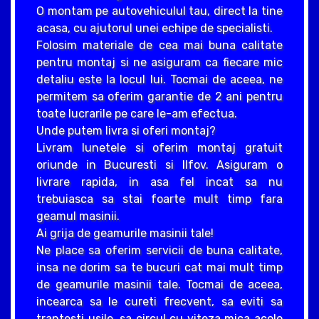
O montam pe autovehiculul tau, direct la tine
acasa, cu ajutorul unei echipe de specialisti.
Folosim materiale de cea mai buna calitate
pentru montaj si ne asiguram ca fiecare mic
detaliu este la locul lui. Tocmai de aceea, ne
permitem sa oferim garantie de 2 ani pentru
toate lucrarile pe care le-am efectua.
Unde putem livra si oferi montaj?
Livram lunetele si oferim montaj gratuit
oriunde in Bucuresti si Ilfov. Asiguram o
livrare rapida, in asa fel incat sa nu
trebuiasca sa stai foarte mult timp fara
geamul masinii.
Ai grija de geamurile masinii tale!
Ne place sa oferim servicii de buna calitate,
insa ne dorim sa te bucuri cat mai mult timp
de geamurile masinii tale. Tocmai de aceea,
incearca sa le cureti frecvent, sa eviti sa
trantesti usile, sa circul cu viteza mica acolo