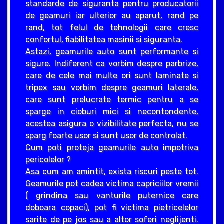
standarde de siguranta pentru producatorii
de geamuri iar ulterior au aparut, rand pe
rand, tot felul de tehnologii care cresc
confortul, fiabilitatea masinii si siguranta.
Astazi, geamurile auto sunt performante si
sigure. Indiferent ca vorbim despre parbrize,
care de cele mai multe ori sunt laminate si
tripex sau vorbim despre geamuri laterale,
care sunt prelucrate termic pentru a se
sparge in cioburi mici si necontondente,
acestea asigura o vizibilitate perfecta, nu se
sparg foarte usor si sunt usor de controlat.
Cum poti proteja geamurile auto impotriva
pericolelor ?
Asa cum am amintit, exista riscuri peste tot.
Geamurile pot cadea victima capriciilor vremii
( grindina sau vanturile puternice care
doboara copaci), pot fi victima pietricelelor
sarite de pe jos sau a altor soferi neglijenti.