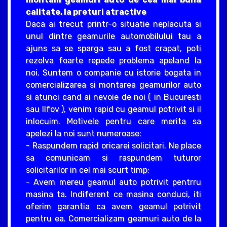
calitate, la preturi atractive
Daca ai trecut printr-o situatie neplacuta si
unul dintre geamurile automobilului tau a
ajuns sa se sparga sau a fost crapat, poti
rezolva foarte repede problema apeland la
noi. Suntem o companie cu istorie bogata in
comercializarea si montarea geamurilor auto
si atunci cand ai nevoie de noi ( in Bucuresti
sau Ilfov ), venim rapid cu geamul potrivit si il
inlocuim. Motivele pentru care merita sa
apelezi la noi sunt numeroase:
- Raspundem rapid oricarei solicitari. Ne place
sa comunicam si raspundem tuturor
solicitarilor in cel mai scurt timp;
- Avem mereu geamul auto potrivit pentrru
masina ta. Indiferent ce masina conduci, iti
oferim garantia ca avem geamul potrivit
pentru ea. Comercializam geamuri auto de la