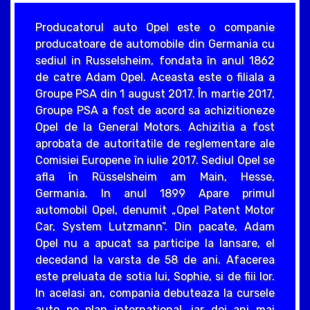
Producatorul auto Opel este o companie
producatoare de automobile din Germania cu
sediul in Russelsheim, fondata în anul 1862
de catre Adam Opel. Aceasta este o filiala a
Groupe PSA din 1 august 2017. În martie 2017,
Groupe PSA a fost de acord sa achizitioneze
Opel de la General Motors. Achizitia a fost
aprobata de autoritatile de reglementare ale
Comisiei Europene în iulie 2017. Sediul Opel se
afla în Rüsselsheim am Main, Hesse,
Germania. In anul 1899 Apare primul
automobil Opel, denumit „Opel Patent Motor
Car, System Lutzmann”. Din pacate, Adam
Opel nu a apucat sa participe la lansare, el
decedand la varsta de 58 de ani. Afacerea
este preluata de sotia lui, Sophie, si de fiii lor.
In acelasi an, compania debuteaza la cursele
auto pe plan international, iar doi ani mai