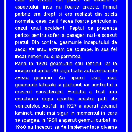
aspectului, insa nu foarte practic. Primul
parbriz era drept si era realizat din sticla
normala, ceea ce il facea foarte periculos in
cazul unui accident. Faptul ca prezenta
pericol pentru soferi si pasageri nu i-a scazut
pretul. Din contra, geamurile inceputului de
secol XX erau extrem de scumpe, in asa fel
incat nimeni nu si le permitea.
Pana in 1920 geamurile sau ieftinit iar la
inceputul anilor ‘30 deja toate autovehiculele
aveau geamuri. Au aparut usor, usor,
geamurile laterale si plafonul, iar confortul a
crescut considerabil. Evolutia a fost una
constanta dupa aparitia acestor pati ale
vehiculelor. Astfel, in 1927 a aparut geamul
laminat, mult mai sigur in momentul in care
se spargea, in 1934 a aparut geamul curbat, in
1960 au inceput sa fie implementate diverse