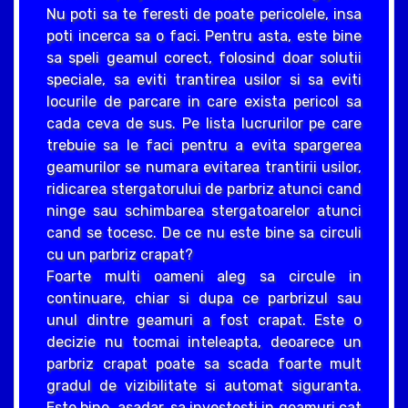
Nu poti sa te feresti de poate pericolele, insa
poti incerca sa o faci. Pentru asta, este bine
sa speli geamul corect, folosind doar solutii
speciale, sa eviti trantirea usilor si sa eviti
locurile de parcare in care exista pericol sa
cada ceva de sus. Pe lista lucrurilor pe care
trebuie sa le faci pentru a evita spargerea
geamurilor se numara evitarea trantirii usilor,
ridicarea stergatorului de parbriz atunci cand
ninge sau schimbarea stergatoarelor atunci
cand se tocesc. De ce nu este bine sa circuli
cu un parbriz crapat?
Foarte multi oameni aleg sa circule in
continuare, chiar si dupa ce parbrizul sau
unul dintre geamuri a fost crapat. Este o
decizie nu tocmai inteleapta, deoarece un
parbriz crapat poate sa scada foarte mult
gradul de vizibilitate si automat siguranta.
Este bine, asadar, sa investesti in geamuri cat