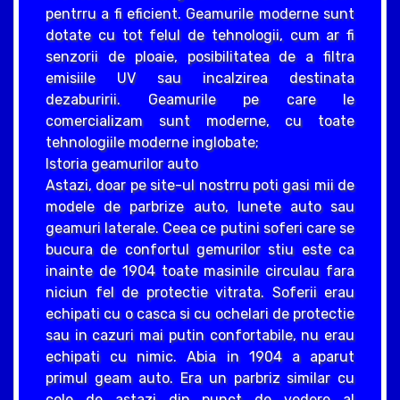
pentrru a fi eficient. Geamurile moderne sunt
dotate cu tot felul de tehnologii, cum ar fi
senzorii de ploaie, posibilitatea de a filtra
emisiile UV sau incalzirea destinata
dezaburirii. Geamurile pe care le
comercializam sunt moderne, cu toate
tehnologiile moderne inglobate;
Istoria geamurilor auto
Astazi, doar pe site-ul nostrru poti gasi mii de
modele de parbrize auto, lunete auto sau
geamuri laterale. Ceea ce putini soferi care se
bucura de confortul gemurilor stiu este ca
inainte de 1904 toate masinile circulau fara
niciun fel de protectie vitrata. Soferii erau
echipati cu o casca si cu ochelari de protectie
sau in cazuri mai putin confortabile, nu erau
echipati cu nimic. Abia in 1904 a aparut
primul geam auto. Era un parbriz similar cu
cele de astazi din punct de vedere al