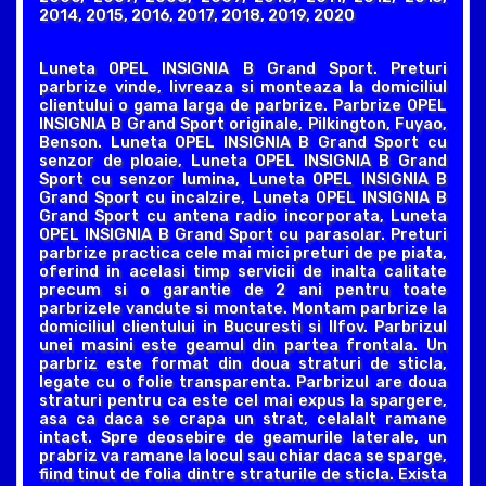
2014, 2015, 2016, 2017, 2018, 2019, 2020
Luneta OPEL INSIGNIA B Grand Sport. Preturi
parbrize vinde, livreaza si monteaza la domiciliul
clientului o gama larga de parbrize. Parbrize OPEL
INSIGNIA B Grand Sport originale, Pilkington, Fuyao,
Benson. Luneta OPEL INSIGNIA B Grand Sport cu
senzor de ploaie, Luneta OPEL INSIGNIA B Grand
Sport cu senzor lumina, Luneta OPEL INSIGNIA B
Grand Sport cu incalzire, Luneta OPEL INSIGNIA B
Grand Sport cu antena radio incorporata, Luneta
OPEL INSIGNIA B Grand Sport cu parasolar. Preturi
parbrize practica cele mai mici preturi de pe piata,
oferind in acelasi timp servicii de inalta calitate
precum si o garantie de 2 ani pentru toate
parbrizele vandute si montate. Montam parbrize la
domiciliul clientului in Bucuresti si Ilfov. Parbrizul
unei masini este geamul din partea frontala. Un
parbriz este format din doua straturi de sticla,
legate cu o folie transparenta. Parbrizul are doua
straturi pentru ca este cel mai expus la spargere,
asa ca daca se crapa un strat, celalalt ramane
intact. Spre deosebire de geamurile laterale, un
prabriz va ramane la locul sau chiar daca se sparge,
fiind tinut de folia dintre straturile de sticla. Exista