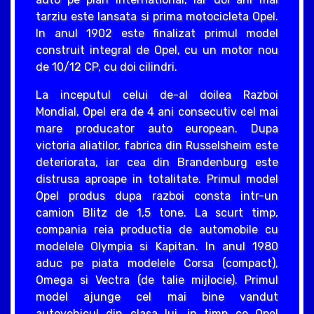
tarziu este lansata si prima motocicleta Opel.
In anul 1902 este finalizat primul model
construit integral de Opel, cu un motor nou
de 10/12 CP, cu doi cilindri.
La inceputul celui de-al doilea Razboi
Mondial, Opel era de 4 ani consecutiv cel mai
mare producator auto european. Dupa
victoria aliatilor, fabrica din Russelsheim este
deteriorata, iar cea din Brandenburg este
distrusa aproape in totalitate. Primul model
Opel produs dupa razboi consta intr-un
camion Blitz de 1,5 tone. La scurt timp,
compania reia productia de automobile cu
modelele Olympia si Kapitan. In anul 1980
aduc pe piata modelele Corsa (compact),
Omega si Vectra (de talie mijlocie). Primul
model ajunge cel mai bine vandut
autovehicul din clasa lui, in timp ce Opel