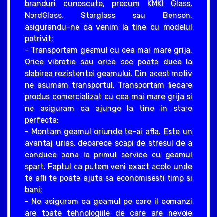
branduri cunoscute, precum KMKI Glass,
NordGlass, Starglass sau Benson,
asigurandu-ne ca venim la tine cu modelul
potrivit;
- Transportam geamul cu cea mai mare grija.
Orice vibratie sau orice soc poate duce la
slabirea rezistentei geamului. Din acest motiv
ne asumam transportul. Transportam fiecare
produs comercializat cu cea mai mare grija si
ne asiguram ca ajunge la tine in stare
perfecta;
- Montam geamul oriunde te-ai afla. Este un
avantaj urias, deoarece scapi de stresul de a
conduce pana la primul service cu geamul
spart. Faptul ca putem veni exact acolo unde
te afli te poate ajuta sa economisesti timp si
bani;
- Ne asiguram ca geamul pe care il comanzi
are toate tehnologiile de care are nevoie