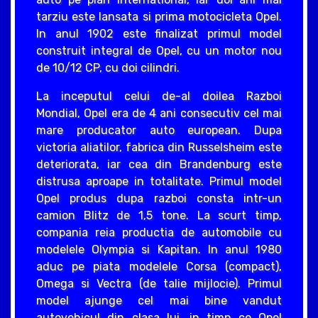
tarziu este lansata si prima motocicleta Opel.
In anul 1902 este finalizat primul model
construit integral de Opel, cu un motor nou
de 10/12 CP, cu doi cilindri.
La inceputul celui de-al doilea Razboi
Mondial, Opel era de 4 ani consecutiv cel mai
mare producator auto european. Dupa
victoria aliatilor, fabrica din Russelsheim este
deteriorata, iar cea din Brandenburg este
distrusa aproape in totalitate. Primul model
Opel produs dupa razboi consta intr-un
camion Blitz de 1,5 tone. La scurt timp,
compania reia productia de automobile cu
modelele Olympia si Kapitan. In anul 1980
aduc pe piata modelele Corsa (compact),
Omega si Vectra (de talie mijlocie). Primul
model ajunge cel mai bine vandut
autovehicul din clasa lui, in timp ce Opel