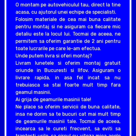
O montam pe autovehiculul tau, direct la tine
acasa, cu ajutorul unei echipe de specialisti.
Folosim materiale de cea mai buna calitate
pentru montaj si ne asiguram ca fiecare mic
detaliu este la locul lui. Tocmai de aceea, ne
permitem sa oferim garantie de 2 ani pentru
toate lucrarile pe care le-am efectua.
Unde putem livra si oferi montaj?
Livram lunetele si oferim montaj gratuit
oriunde in Bucuresti si Ilfov. Asiguram o
livrare rapida, in asa fel incat sa nu
trebuiasca sa stai foarte mult timp fara
geamul masinii.
Ai grija de geamurile masinii tale!
Ne place sa oferim servicii de buna calitate,
insa ne dorim sa te bucuri cat mai mult timp
de geamurile masinii tale. Tocmai de aceea,
incearca sa le cureti frecvent, sa eviti sa
trantesti usile, sa circul cu viteza mica acolo