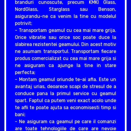
branduri cunoscute, precum KMKI Glass,
NordGlass, Starglass sau Benson,
asigurandu-ne ca venim la tine cu modelul
potrivit;
- Transportam geamul cu cea mai mare grija.
Orice vibratie sau orice soc poate duce la
slabirea rezistentei geamului. Din acest motiv
ne asumam transportul. Transportam fiecare
produs comercializat cu cea mai mare grija si
ne asiguram ca ajunge la tine in stare
perfecta;
- Montam geamul oriunde te-ai afla. Este un
avantaj urias, deoarece scapi de stresul de a
conduce pana la primul service cu geamul
spart. Faptul ca putem veni exact acolo unde
te afli te poate ajuta sa economisesti timp si
bani;
- Ne asiguram ca geamul pe care il comanzi
are toate tehnologiile de care are nevoie