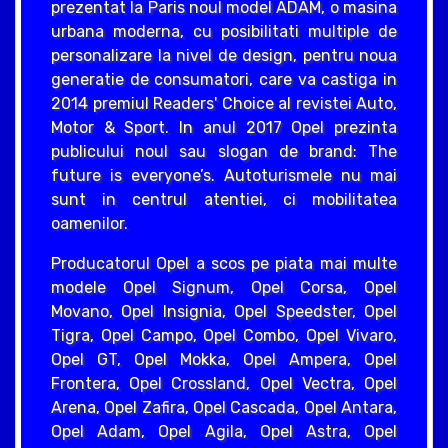
prezentat la Paris noul model ADAM, o masina
urbana moderna, cu posibilitati multiple de
personalizare la nivel de design, pentru noua
generatie de consumatori, care va castiga in
2014 premiul Readers' Choice al revistei Auto,
Motor & Sport. In anul 2017 Opel prezinta
publicului noul sau slogan de brand: The
future is everyone’s. Autoturismele nu mai
sunt in centrul atentiei, ci mobilitatea
oamenilor.
Producatorul Opel a scos pe piata mai multe
modele Opel Signum, Opel Corsa, Opel
Movano, Opel Insignia, Opel Speedster, Opel
Tigra, Opel Campo, Opel Combo, Opel Vivaro,
Opel GT, Opel Mokka, Opel Ampera, Opel
Frontera, Opel Crossland, Opel Vectra, Opel
Arena, Opel Zafira, Opel Cascada, Opel Antara,
Opel Adam, Opel Agila, Opel Astra, Opel