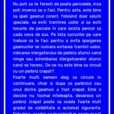
Nu poti sa te feresti de poate pericolele, insa
poti incerca sa o faci. Pentru asta, este bine
sa speli geamul corect, folosind doar solutii
speciale, sa eviti trantirea usilor si sa eviti
locurile de parcare in care exista pericol sa
cada ceva de sus. Pe lista lucrurilor pe care
trebuie sa le faci pentru a evita spargerea
geamurilor se numara evitarea trantirii usilor,
ridicarea stergatorului de parbriz atunci cand
ninge sau schimbarea stergatoarelor atunci
cand se tocesc. De ce nu este bine sa circuli
cu un parbriz crapat?
Foarte multi oameni aleg sa circule in
continuare, chiar si dupa ce parbrizul sau
unul dintre geamuri a fost crapat. Este o
decizie nu tocmai inteleapta, deoarece un
parbriz crapat poate sa scada foarte mult
gradul de vizibilitate si automat siguranta.
Este bine, asadar, sa investesti in geamuri cat