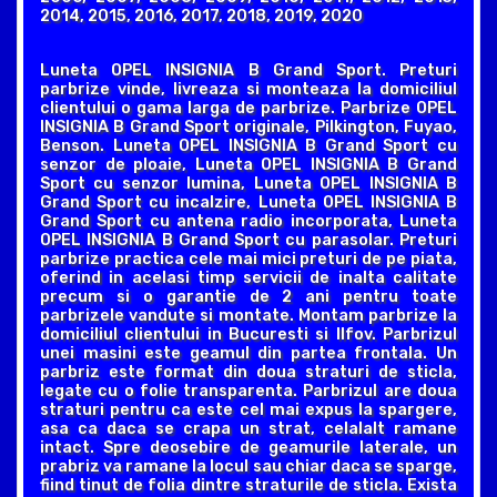
2014, 2015, 2016, 2017, 2018, 2019, 2020
Luneta OPEL INSIGNIA B Grand Sport. Preturi
parbrize vinde, livreaza si monteaza la domiciliul
clientului o gama larga de parbrize. Parbrize OPEL
INSIGNIA B Grand Sport originale, Pilkington, Fuyao,
Benson. Luneta OPEL INSIGNIA B Grand Sport cu
senzor de ploaie, Luneta OPEL INSIGNIA B Grand
Sport cu senzor lumina, Luneta OPEL INSIGNIA B
Grand Sport cu incalzire, Luneta OPEL INSIGNIA B
Grand Sport cu antena radio incorporata, Luneta
OPEL INSIGNIA B Grand Sport cu parasolar. Preturi
parbrize practica cele mai mici preturi de pe piata,
oferind in acelasi timp servicii de inalta calitate
precum si o garantie de 2 ani pentru toate
parbrizele vandute si montate. Montam parbrize la
domiciliul clientului in Bucuresti si Ilfov. Parbrizul
unei masini este geamul din partea frontala. Un
parbriz este format din doua straturi de sticla,
legate cu o folie transparenta. Parbrizul are doua
straturi pentru ca este cel mai expus la spargere,
asa ca daca se crapa un strat, celalalt ramane
intact. Spre deosebire de geamurile laterale, un
prabriz va ramane la locul sau chiar daca se sparge,
fiind tinut de folia dintre straturile de sticla. Exista