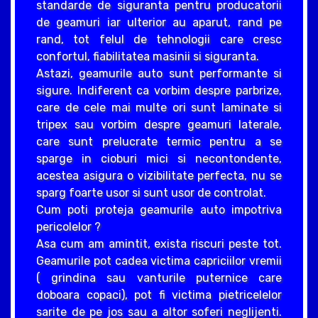
standarde de siguranta pentru producatorii
de geamuri iar ulterior au aparut, rand pe
rand, tot felul de tehnologii care cresc
confortul, fiabilitatea masinii si siguranta.
Astazi, geamurile auto sunt performante si
sigure. Indiferent ca vorbim despre parbrize,
care de cele mai multe ori sunt laminate si
tripex sau vorbim despre geamuri laterale,
care sunt prelucrate termic pentru a se
sparge in cioburi mici si necontondente,
acestea asigura o vizibilitate perfecta, nu se
sparg foarte usor si sunt usor de controlat.
Cum poti proteja geamurile auto impotriva
pericolelor ?
Asa cum am amintit, exista riscuri peste tot.
Geamurile pot cadea victima capriciilor vremii
( grindina sau vanturile puternice care
doboara copaci), pot fi victima pietricelelor
sarite de pe jos sau a altor soferi neglijenti.