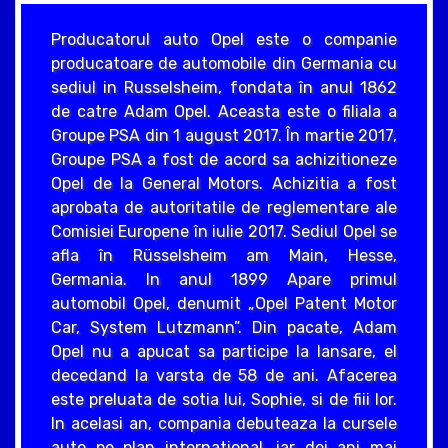
Producatorul auto Opel este o companie
producatoare de automobile din Germania cu
sediul in Russelsheim, fondata în anul 1862
de catre Adam Opel. Aceasta este o filiala a
Groupe PSA din 1 august 2017. În martie 2017,
Groupe PSA a fost de acord sa achizitioneze
Opel de la General Motors. Achizitia a fost
aprobata de autoritatile de reglementare ale
Comisiei Europene în iulie 2017. Sediul Opel se
afla în Rüsselsheim am Main, Hesse,
Germania. In anul 1899 Apare primul
automobil Opel, denumit „Opel Patent Motor
Car, System Lutzmann”. Din pacate, Adam
Opel nu a apucat sa participe la lansare, el
decedand la varsta de 58 de ani. Afacerea
este preluata de sotia lui, Sophie, si de fiii lor.
In acelasi an, compania debuteaza la cursele
auto pe plan international, iar doi ani mai