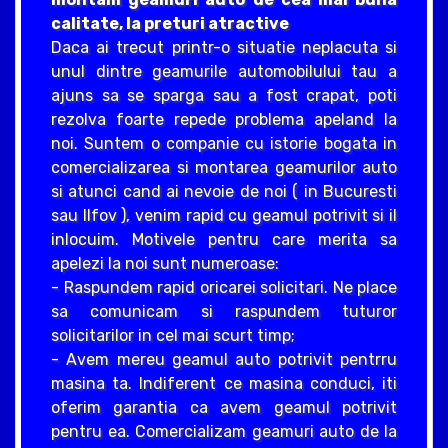
calitate, la preturi atractive
Daca ai trecut printr-o situatie neplacuta si
unul dintre geamurile automobilului tau a
ajuns sa se sparga sau a fost crapat, poti
rezolva foarte repede problema apeland la
noi. Suntem o companie cu istorie bogata in
comercializarea si montarea geamurilor auto
si atunci cand ai nevoie de noi ( in Bucuresti
sau Ilfov ), venim rapid cu geamul potrivit si il
inlocuim. Motivele pentru care merita sa
apelezi la noi sunt numeroase:
- Raspundem rapid oricarei solicitari. Ne place
sa comunicam si raspundem tuturor
solicitarilor in cel mai scurt timp;
- Avem mereu geamul auto potrivit pentrru
masina ta. Indiferent ce masina conduci, iti
oferim garantia ca avem geamul potrivit
pentru ea. Comercializam geamuri auto de la