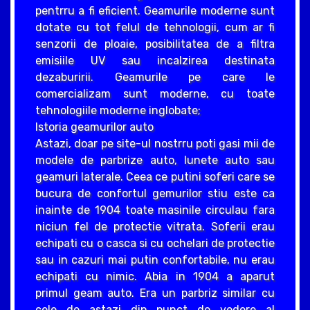
pentrru a fi eficient. Geamurile moderne sunt
dotate cu tot felul de tehnologii, cum ar fi
senzorii de ploaie, posibilitatea de a filtra
emisiile UV sau incalzirea destinata
dezaburirii. Geamurile pe care le
comercializam sunt moderne, cu toate
tehnologiile moderne inglobate;
Istoria geamurilor auto
Astazi, doar pe site-ul nostrru poti gasi mii de
modele de parbrize auto, lunete auto sau
geamuri laterale. Ceea ce putini soferi care se
bucura de confortul gemurilor stiu este ca
inainte de 1904 toate masinile circulau fara
niciun fel de protectie vitrata. Soferii erau
echipati cu o casca si cu ochelari de protectie
sau in cazuri mai putin confortabile, nu erau
echipati cu nimic. Abia in 1904 a aparut
primul geam auto. Era un parbriz similar cu
cele de astazi din punct de vedere al