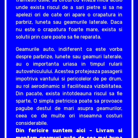
unde exista riscul de a sari pietre si sa ne
apelezi ori de cate ori apare o crapatura in
parbriz, luneta sau geamurile laterale. Daca
nu este o crapatura foarte mare, exista si
solutii prin care poate sa fie reparata.
Geamurile auto, indiferent ca este vorba
despre parbrize, lunete sau geamuri laterale,
au o importanta uriasa in timpul rularii
autovehiculului. Acestea protejeaza pasagerii
impotriva vantului si pericolelor de pe drum,
au rol aerodinamic si faciliteaza vizibilitatea.
Din pacate, exista intotdeauna riscul sa fie
sparte. O simpla pietricica poate sa provoace
pagube destul de mari asupra geamurilor,
ceea ce de multe ori inseamna costuri
considerabile.
Din fericire suntem aici – Livram si
montam geamuri auto de cea mai buna