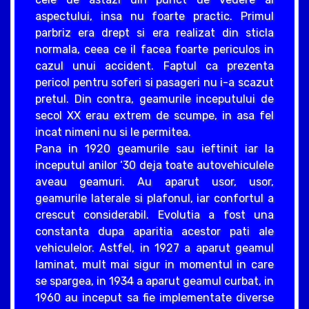
aspectului, insa nu foarte practic. Primul
parbriz era drept si era realizat din sticla
normala, ceea ce il facea foarte periculos in
cazul unui accident. Faptul ca prezenta
pericol pentru soferi si pasageri nu i-a scazut
pretul. Din contra, geamurile inceputului de
secol XX erau extrem de scumpe, in asa fel
incat nimeni nu si le permitea.
Pana in 1920 geamurile sau ieftinit iar la
inceputul anilor ‘30 deja toate autovehiculele
aveau geamuri. Au aparut usor, usor,
geamurile laterale si plafonul, iar confortul a
crescut considerabil. Evolutia a fost una
constanta dupa aparitia acestor pati ale
vehiculelor. Astfel, in 1927 a aparut geamul
laminat, mult mai sigur in momentul in care
se spargea, in 1934 a aparut geamul curbat, in
1960 au inceput sa fie implementate diverse