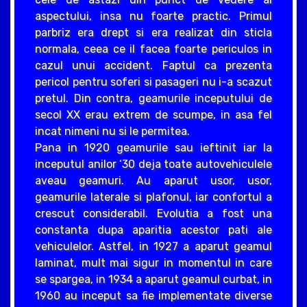
aspectului, insa nu foarte practic. Primul
parbriz era drept si era realizat din sticla
normala, ceea ce il facea foarte periculos in
cazul unui accident. Faptul ca prezenta
pericol pentru soferi si pasageri nu i-a scazut
pretul. Din contra, geamurile inceputului de
secol XX erau extrem de scumpe, in asa fel
incat nimeni nu si le permitea.
Pana in 1920 geamurile sau ieftinit iar la
inceputul anilor ‘30 deja toate autovehiculele
aveau geamuri. Au aparut usor, usor,
geamurile laterale si plafonul, iar confortul a
crescut considerabil. Evolutia a fost una
constanta dupa aparitia acestor pati ale
vehiculelor. Astfel, in 1927 a aparut geamul
laminat, mult mai sigur in momentul in care
se spargea, in 1934 a aparut geamul curbat, in
1960 au inceput sa fie implementate diverse