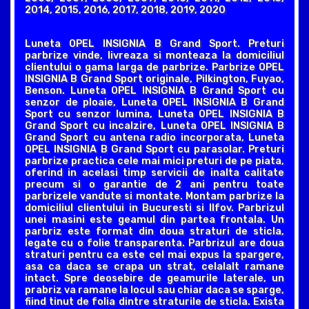
2014, 2015, 2016, 2017, 2018, 2019, 2020
Luneta OPEL INSIGNIA B Grand Sport. Preturi
parbrize vinde, livreaza si monteaza la domiciliul
clientului o gama larga de parbrize. Parbrize OPEL
INSIGNIA B Grand Sport originale, Pilkington, Fuyao,
Benson. Luneta OPEL INSIGNIA B Grand Sport cu
senzor de ploaie, Luneta OPEL INSIGNIA B Grand
Sport cu senzor lumina, Luneta OPEL INSIGNIA B
Grand Sport cu incalzire, Luneta OPEL INSIGNIA B
Grand Sport cu antena radio incorporata, Luneta
OPEL INSIGNIA B Grand Sport cu parasolar. Preturi
parbrize practica cele mai mici preturi de pe piata,
oferind in acelasi timp servicii de inalta calitate
precum si o garantie de 2 ani pentru toate
parbrizele vandute si montate. Montam parbrize la
domiciliul clientului in Bucuresti si Ilfov. Parbrizul
unei masini este geamul din partea frontala. Un
parbriz este format din doua straturi de sticla,
legate cu o folie transparenta. Parbrizul are doua
straturi pentru ca este cel mai expus la spargere,
asa ca daca se crapa un strat, celalalt ramane
intact. Spre deosebire de geamurile laterale, un
prabriz va ramane la locul sau chiar daca se sparge,
fiind tinut de folia dintre straturile de sticla. Exista