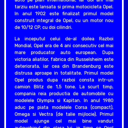
tarziu este lansata si prima motocicleta Opel.
In anul 1902 este finalizat primul model
construit integral de Opel, cu un motor nou
de 10/12 CP, cu doi cilindri.
La inceputul celui de-al doilea Razboi
Mondial, Opel era de 4 ani consecutiv cel mai
mare producator auto european. Dupa
victoria aliatilor, fabrica din Russelsheim este
deteriorata, iar cea din Brandenburg este
distrusa aproape in totalitate. Primul model
Opel produs dupa razboi consta intr-un
camion Blitz de 1,5 tone. La scurt timp,
compania reia productia de automobile cu
modelele Olympia si Kapitan. In anul 1980
aduc pe piata modelele Corsa (compact),
Omega si Vectra (de talie mijlocie). Primul
model ajunge cel mai bine vandut
autovehicul din clasa lui, in timp ce Opel