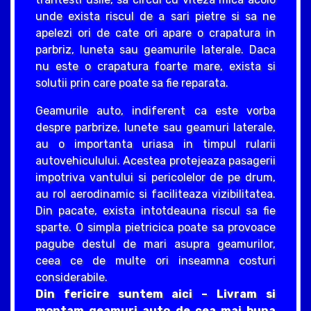
unde exista riscul de a sari pietre si sa ne
apelezi ori de cate ori apare o crapatura in
parbriz, luneta sau geamurile laterale. Daca
nu este o crapatura foarte mare, exista si
solutii prin care poate sa fie reparata.
Geamurile auto, indiferent ca este vorba
despre parbrize, lunete sau geamuri laterale,
au o importanta uriasa in timpul rularii
autovehiculului. Acestea protejeaza pasagerii
impotriva vantului si pericolelor de pe drum,
au rol aerodinamic si faciliteaza vizibilitatea.
Din pacate, exista intotdeauna riscul sa fie
sparte. O simpla pietricica poate sa provoace
pagube destul de mari asupra geamurilor,
ceea ce de multe ori inseamna costuri
considerabile.
Din fericire suntem aici – Livram si
montam geamuri auto de cea mai buna