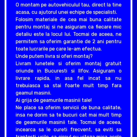
O montam pe autovehiculul tau, direct la tine
acasa, cu ajutorul unei echipe de specialisti.
Folosim materiale de cea mai buna calitate
pentru montaj si ne asiguram ca fiecare mic
detaliu este la locul lui. Tocmai de aceea, ne
permitem sa oferim garantie de 2 ani pentru
toate lucrarile pe care le-am efectua.
Unde putem livra si oferi montaj?
Livram lunetele si oferim montaj gratuit
oriunde in Bucuresti si Ilfov. Asiguram o
livrare rapida, in asa fel incat sa nu
trebuiasca sa stai foarte mult timp fara
geamul masinii.
Ai grija de geamurile masinii tale!
Ne place sa oferim servicii de buna calitate,
insa ne dorim sa te bucuri cat mai mult timp
de geamurile masinii tale. Tocmai de aceea,
incearca sa le cureti frecvent, sa eviti sa
trantesti usile, sa circul cu viteza mica acolo