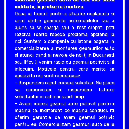
calitate, la preturi atractive
Daca ai trecut printr-o situatie neplacuta si
unul dintre geamurile automobilului tau a
ajuns sa se sparga sau a fost crapat, poti
rezolva foarte repede problema apeland la
noi. Suntem o companie cu istorie bogata in
comercializarea si montarea geamurilor auto
si atunci cand ai nevoie de noi ( in Bucuresti
sau Ilfov ), venim rapid cu geamul potrivit si il
inlocuim. Motivele pentru care merita sa
apelezi la noi sunt numeroase:
- Raspundem rapid oricarei solicitari. Ne place
sa comunicam si raspundem tuturor
solicitarilor in cel mai scurt timp;
- Avem mereu geamul auto potrivit pentrru
masina ta. Indiferent ce masina conduci, iti
oferim garantia ca avem geamul potrivit
pentru ea. Comercializam geamuri auto de la