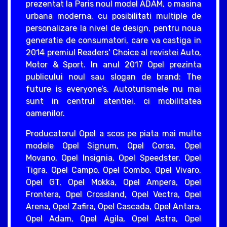
prezentat la Paris noul model ADAM, o masina
urbana moderna, cu posibilitati multiple de
personalizare la nivel de design, pentru noua
generatie de consumatori, care va castiga in
2014 premiul Readers' Choice al revistei Auto,
Motor & Sport. In anul 2017 Opel prezinta
publicului noul sau slogan de brand: The
future is everyone’s. Autoturismele nu mai
sunt in centrul atentiei, ci mobilitatea
oamenilor.
Producatorul Opel a scos pe piata mai multe
modele Opel Signum, Opel Corsa, Opel
Movano, Opel Insignia, Opel Speedster, Opel
Tigra, Opel Campo, Opel Combo, Opel Vivaro,
Opel GT, Opel Mokka, Opel Ampera, Opel
Frontera, Opel Crossland, Opel Vectra, Opel
Arena, Opel Zafira, Opel Cascada, Opel Antara,
Opel Adam, Opel Agila, Opel Astra, Opel