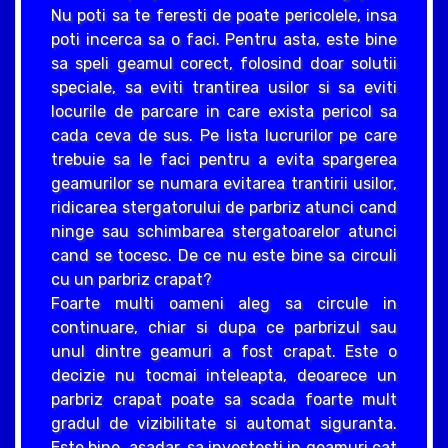
Nu poti sa te feresti de poate pericolele, insa
poti incerca sa o faci. Pentru asta, este bine
sa speli geamul corect, folosind doar solutii
speciale, sa eviti trantirea usilor si sa eviti
locurile de parcare in care exista pericol sa
cada ceva de sus. Pe lista lucrurilor pe care
trebuie sa le faci pentru a evita spargerea
geamurilor se numara evitarea trantirii usilor,
ridicarea stergatorului de parbriz atunci cand
ninge sau schimbarea stergatoarelor atunci
cand se tocesc. De ce nu este bine sa circuli
cu un parbriz crapat?
Foarte multi oameni aleg sa circule in
continuare, chiar si dupa ce parbrizul sau
unul dintre geamuri a fost crapat. Este o
decizie nu tocmai inteleapta, deoarece un
parbriz crapat poate sa scada foarte mult
gradul de vizibilitate si automat siguranta.
Este bine, asadar, sa investesti in geamuri cat