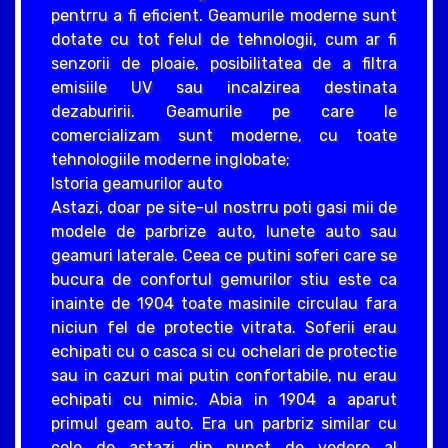
pentrru a fi eficient. Geamurile moderne sunt
dotate cu tot felul de tehnologii, cum ar fi
senzorii de ploaie, posibilitatea de a filtra
emisiile UV sau incalzirea destinata
dezaburirii. Geamurile pe care le
comercializam sunt moderne, cu toate
tehnologiile moderne inglobate;
Istoria geamurilor auto
Astazi, doar pe site-ul nostrru poti gasi mii de
modele de parbrize auto, lunete auto sau
geamuri laterale. Ceea ce putini soferi care se
bucura de confortul gemurilor stiu este ca
inainte de 1904 toate masinile circulau fara
niciun fel de protectie vitrata. Soferii erau
echipati cu o casca si cu ochelari de protectie
sau in cazuri mai putin confortabile, nu erau
echipati cu nimic. Abia in 1904 a aparut
primul geam auto. Era un parbriz similar cu
cele de astazi din punct de vedere al