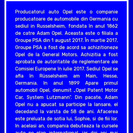
Producatorul auto Opel este o companie
producatoare de automobile din Germania cu
sediul in Russelsheim, fondata în anul 1862
de catre Adam Opel. Aceasta este o filiala a
Groupe PSA din 1 august 2017. În martie 2017,
Groupe PSA a fost de acord sa achizitioneze
Opel de la General Motors. Achizitia a fost
aprobata de autoritatile de reglementare ale
Comisiei Europene în iulie 2017. Sediul Opel se
afla în Rüsselsheim am Main, Hesse,
Germania. In anul 1899 Apare primul
automobil Opel, denumit „Opel Patent Motor
Car, System Lutzmann”. Din pacate, Adam
Opel nu a apucat sa participe la lansare, el
decedand la varsta de 58 de ani. Afacerea
este preluata de sotia lui, Sophie, si de fiii lor.
In acelasi an, compania debuteaza la cursele
auto pe plan international, iar doi ani mai