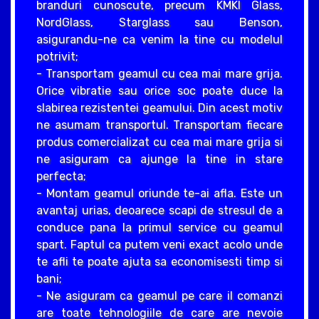
branduri cunoscute, precum KMKI Glass,
NordGlass, Starglass sau Benson,
asigurandu-ne ca venim la tine cu modelul
potrivit;
- Transportam geamul cu cea mai mare grija.
Orice vibratie sau orice soc poate duce la
slabirea rezistentei geamului. Din acest motiv
ne asumam transportul. Transportam fiecare
produs comercializat cu cea mai mare grija si
ne asiguram ca ajunge la tine in stare
perfecta;
- Montam geamul oriunde te-ai afla. Este un
avantaj urias, deoarece scapi de stresul de a
conduce pana la primul service cu geamul
spart. Faptul ca putem veni exact acolo unde
te afli te poate ajuta sa economisesti timp si
bani;
- Ne asiguram ca geamul pe care il comanzi
are toate tehnologiile de care are nevoie