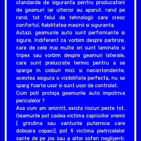
standarde de siguranta pentru producatorii
de geamuri iar ulterior au aparut, rand pe
rand, tot felul de tehnologii care cresc
confortul, fiabilitatea masinii si siguranta.
Astazi, geamurile auto sunt performante si
sigure. Indiferent ca vorbim despre parbrize,
care de cele mai multe ori sunt laminate si
tripex sau vorbim despre geamuri laterale,
care sunt prelucrate termic pentru a se
sparge in cioburi mici si necontondente,
acestea asigura o vizibilitate perfecta, nu se
sparg foarte usor si sunt usor de controlat.
Cum poti proteja geamurile auto impotriva
pericolelor ?
Asa cum am amintit, exista riscuri peste tot.
Geamurile pot cadea victima capriciilor vremii
( grindina sau vanturile puternice care
doboara copaci), pot fi victima pietricelelor
sarite de pe jos sau a altor soferi neglijenti.