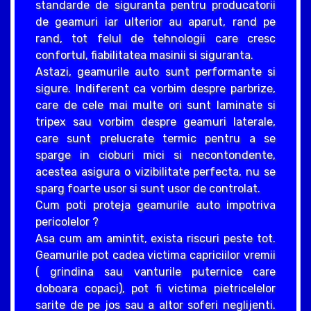
standarde de siguranta pentru producatorii
de geamuri iar ulterior au aparut, rand pe
rand, tot felul de tehnologii care cresc
confortul, fiabilitatea masinii si siguranta.
Astazi, geamurile auto sunt performante si
sigure. Indiferent ca vorbim despre parbrize,
care de cele mai multe ori sunt laminate si
tripex sau vorbim despre geamuri laterale,
care sunt prelucrate termic pentru a se
sparge in cioburi mici si necontondente,
acestea asigura o vizibilitate perfecta, nu se
sparg foarte usor si sunt usor de controlat.
Cum poti proteja geamurile auto impotriva
pericolelor ?
Asa cum am amintit, exista riscuri peste tot.
Geamurile pot cadea victima capriciilor vremii
( grindina sau vanturile puternice care
doboara copaci), pot fi victima pietricelelor
sarite de pe jos sau a altor soferi neglijenti.