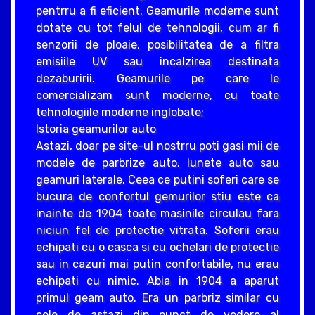
pentrru a fi eficient. Geamurile moderne sunt
dotate cu tot felul de tehnologii, cum ar fi
senzorii de ploaie, posibilitatea de a filtra
emisiile UV sau incalzirea destinata
dezaburirii. Geamurile pe care le
comercializam sunt moderne, cu toate
tehnologiile moderne inglobate;
Istoria geamurilor auto
Astazi, doar pe site-ul nostrru poti gasi mii de
modele de parbrize auto, lunete auto sau
geamuri laterale. Ceea ce putini soferi care se
bucura de confortul gemurilor stiu este ca
inainte de 1904 toate masinile circulau fara
niciun fel de protectie vitrata. Soferii erau
echipati cu o casca si cu ochelari de protectie
sau in cazuri mai putin confortabile, nu erau
echipati cu nimic. Abia in 1904 a aparut
primul geam auto. Era un parbriz similar cu
cele de astazi din punct de vedere al