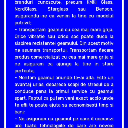
branduri cunoscute, precum KMKI Glass,
NordGlass, Starglass sau Benson,
asigurandu-ne ca venim la tine cu modelul
potrivit;
- Transportam geamul cu cea mai mare grija.
Orice vibratie sau orice soc poate duce la
slabirea rezistentei geamului. Din acest motiv
ne asumam transportul. Transportam fiecare
produs comercializat cu cea mai mare grija si
ne asiguram ca ajunge la tine in stare
perfecta;
- Montam geamul oriunde te-ai afla. Este un
avantaj urias, deoarece scapi de stresul de a
conduce pana la primul service cu geamul
spart. Faptul ca putem veni exact acolo unde
te afli te poate ajuta sa economisesti timp si
bani;
- Ne asiguram ca geamul pe care il comanzi
are toate tehnologiile de care are nevoie