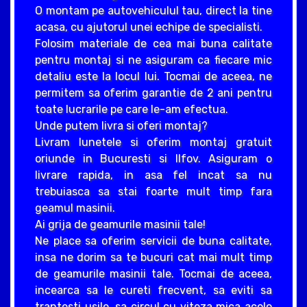
O montam pe autovehiculul tau, direct la tine
acasa, cu ajutorul unei echipe de specialisti.
Folosim materiale de cea mai buna calitate
pentru montaj si ne asiguram ca fiecare mic
detaliu este la locul lui. Tocmai de aceea, ne
permitem sa oferim garantie de 2 ani pentru
toate lucrarile pe care le-am efectua.
Unde putem livra si oferi montaj?
Livram lunetele si oferim montaj gratuit
oriunde in Bucuresti si Ilfov. Asiguram o
livrare rapida, in asa fel incat sa nu
trebuiasca sa stai foarte mult timp fara
geamul masinii.
Ai grija de geamurile masinii tale!
Ne place sa oferim servicii de buna calitate,
insa ne dorim sa te bucuri cat mai mult timp
de geamurile masinii tale. Tocmai de aceea,
incearca sa le cureti frecvent, sa eviti sa
trantesti usile, sa circul cu viteza mica acolo