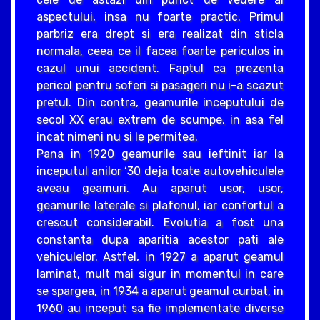
aspectului, insa nu foarte practic. Primul
parbriz era drept si era realizat din sticla
normala, ceea ce il facea foarte periculos in
cazul unui accident. Faptul ca prezenta
pericol pentru soferi si pasageri nu i-a scazut
pretul. Din contra, geamurile inceputului de
secol XX erau extrem de scumpe, in asa fel
incat nimeni nu si le permitea.
Pana in 1920 geamurile sau ieftinit iar la
inceputul anilor ‘30 deja toate autovehiculele
aveau geamuri. Au aparut usor, usor,
geamurile laterale si plafonul, iar confortul a
crescut considerabil. Evolutia a fost una
constanta dupa aparitia acestor pati ale
vehiculelor. Astfel, in 1927 a aparut geamul
laminat, mult mai sigur in momentul in care
se spargea, in 1934 a aparut geamul curbat, in
1960 au inceput sa fie implementate diverse