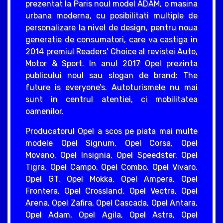
prezentat la Paris noul model ADAM, o masina
urbana moderna, cu posibilitati multiple de
personalizare la nivel de design, pentru noua
generatie de consumatori, care va castiga in
2014 premiul Readers' Choice al revistei Auto,
Motor & Sport. In anul 2017 Opel prezinta
publicului noul sau slogan de brand: The
future is everyone’s. Autoturismele nu mai
sunt in centrul atentiei, ci mobilitatea
oamenilor.
Producatorul Opel a scos pe piata mai multe
modele Opel Signum, Opel Corsa, Opel
Movano, Opel Insignia, Opel Speedster, Opel
Tigra, Opel Campo, Opel Combo, Opel Vivaro,
Opel GT, Opel Mokka, Opel Ampera, Opel
Frontera, Opel Crossland, Opel Vectra, Opel
Arena, Opel Zafira, Opel Cascada, Opel Antara,
Opel Adam, Opel Agila, Opel Astra, Opel