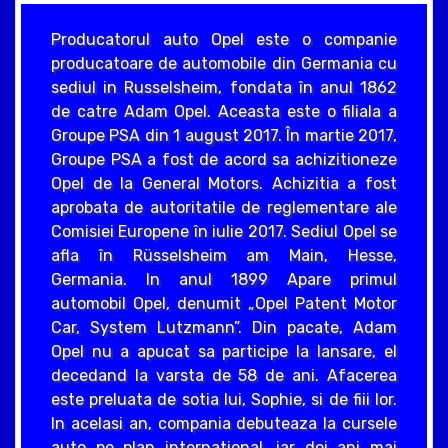
Producatorul auto Opel este o companie
producatoare de automobile din Germania cu
sediul in Russelsheim, fondata în anul 1862
de catre Adam Opel. Aceasta este o filiala a
Groupe PSA din 1 august 2017. În martie 2017,
Groupe PSA a fost de acord sa achizitioneze
Opel de la General Motors. Achizitia a fost
aprobata de autoritatile de reglementare ale
Comisiei Europene în iulie 2017. Sediul Opel se
afla în Rüsselsheim am Main, Hesse,
Germania. In anul 1899 Apare primul
automobil Opel, denumit „Opel Patent Motor
Car, System Lutzmann”. Din pacate, Adam
Opel nu a apucat sa participe la lansare, el
decedand la varsta de 58 de ani. Afacerea
este preluata de sotia lui, Sophie, si de fiii lor.
In acelasi an, compania debuteaza la cursele
auto pe plan international, iar doi ani mai