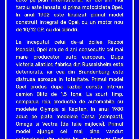
tarziu este lansata si prima motocicleta Opel.
In anul 1902 este finalizat primul model
construit integral de Opel, cu un motor nou
de 10/12 CP, cu doi cilindri.
La inceputul celui de-al doilea Razboi
Mondial, Opel era de 4 ani consecutiv cel mai
mare producator auto european. Dupa
victoria aliatilor, fabrica din Russelsheim este
deteriorata, iar cea din Brandenburg este
distrusa aproape in totalitate. Primul model
Opel produs dupa razboi consta intr-un
camion Blitz de 1,5 tone. La scurt timp,
compania reia productia de automobile cu
modelele Olympia si Kapitan. In anul 1980
aduc pe piata modelele Corsa (compact),
Omega si Vectra (de talie mijlocie). Primul
model ajunge cel mai bine vandut
autovehicul din clasa lui, in timp ce Opel