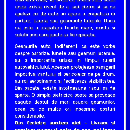
unde exista riscul de a sari pietre si sa ne
apelezi ori de cate ori apare o crapatura in
parbriz, luneta sau geamurile laterale. Daca
nu este o crapatura foarte mare, exista si
solutii prin care poate sa fie reparata.
Geamurile auto, indiferent ca este vorba
despre parbrize, lunete sau geamuri laterale,
au o importanta uriasa in timpul rularii
autovehiculului. Acestea protejeaza pasagerii
impotriva vantului si pericolelor de pe drum,
au rol aerodinamic si faciliteaza vizibilitatea.
Din pacate, exista intotdeauna riscul sa fie
sparte. O simpla pietricica poate sa provoace
pagube destul de mari asupra geamurilor,
ceea ce de multe ori inseamna costuri
considerabile.
Din fericire suntem aici – Livram si
montam geamuri auto de cea mai buna