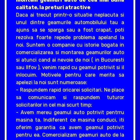
calitate, la preturi atractive
Daca ai trecut printr-o situatie neplacuta si
unul dintre geamurile automobilului tau a
ajuns sa se sparga sau a fost crapat, poti
rezolva foarte repede problema apeland la
noi. Suntem o companie cu istorie bogata in
comercializarea si montarea geamurilor auto
si atunci cand ai nevoie de noi ( in Bucuresti
sau Ilfov ), venim rapid cu geamul potrivit si il
inlocuim. Motivele pentru care merita sa
apelezi la noi sunt numeroase:
- Raspundem rapid oricarei solicitari. Ne place
sa comunicam si raspundem tuturor
solicitarilor in cel mai scurt timp;
- Avem mereu geamul auto potrivit pentrru
masina ta. Indiferent ce masina conduci, iti
oferim garantia ca avem geamul potrivit
pentru ea. Comercializam geamuri auto de la