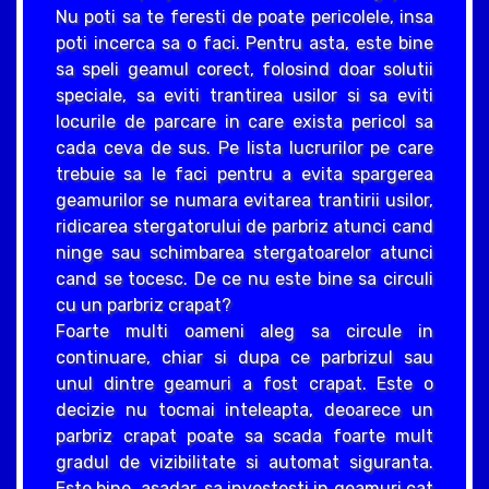
Nu poti sa te feresti de poate pericolele, insa
poti incerca sa o faci. Pentru asta, este bine
sa speli geamul corect, folosind doar solutii
speciale, sa eviti trantirea usilor si sa eviti
locurile de parcare in care exista pericol sa
cada ceva de sus. Pe lista lucrurilor pe care
trebuie sa le faci pentru a evita spargerea
geamurilor se numara evitarea trantirii usilor,
ridicarea stergatorului de parbriz atunci cand
ninge sau schimbarea stergatoarelor atunci
cand se tocesc. De ce nu este bine sa circuli
cu un parbriz crapat?
Foarte multi oameni aleg sa circule in
continuare, chiar si dupa ce parbrizul sau
unul dintre geamuri a fost crapat. Este o
decizie nu tocmai inteleapta, deoarece un
parbriz crapat poate sa scada foarte mult
gradul de vizibilitate si automat siguranta.
Este bine, asadar, sa investesti in geamuri cat