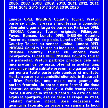
2006, 2007, 2008, 2009, 2010, 2011, 2012, 2013,
2014, 2015, 2016, 2017, 2018, 2019, 2020
Luneta OPEL INSIGNIA Country Tourer. Preturi
parbrize vinde, livreaza si monteaza la domiciliul
clientului o gama larga de parbrize. Parbrize OPEL
INSIGNIA Country Tourer originale, Pilkington,
Fuyao, Benson. Luneta OPEL INSIGNIA Country
Tourer cu senzor de ploaie, Luneta OPEL INSIGNIA
Country Tourer cu senzor lumina, Luneta OPEL
INSIGNIA Country Tourer cu incalzire, Luneta OPEL
INSIGNIA Country Tourer cu antena radio
incorporata, Luneta OPEL INSIGNIA Country Tourer
cu parasolar. Preturi parbrize practica cele mai
mici preturi de pe piata, oferind in acelasi timp
servicii de inalta calitate precum si o garantie de 2
ani pentru toate parbrizele vandute si montate.
Montam parbrize la domiciliul clientului in Bucuresti
si Ilfov. Parbrizul unei masini este geamul din
partea frontala. Un parbriz este format din doua
straturi de sticla, legate cu o folie transparenta.
Parbrizul are doua straturi pentru ca este cel mai
expus la spargere, asa ca daca se crapa un strat,
celalalt ramane intact. Spre deosebire de
geamurile laterale, un prabriz va ramane la locul