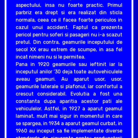
aspectului, insa nu foarte practic. Primul
parbriz era drept si era realizat din sticla
normala, ceea ce il facea foarte periculos in
cazul unui accident. Faptul ca prezenta
pericol pentru soferi si pasageri nu i-a scazut
pretul. Din contra, geamurile inceputului de
secol XX erau extrem de scumpe, in asa fel
incat nimeni nu si le permitea.
Pana in 1920 geamurile sau ieftinit iar la
inceputul anilor ‘30 deja toate autovehiculele
aveau geamuri. Au aparut usor, usor,
geamurile laterale si plafonul, iar confortul a
crescut considerabil. Evolutia a fost una
constanta dupa aparitia acestor pati ale
vehiculelor. Astfel, in 1927 a aparut geamul
laminat, mult mai sigur in momentul in care
se spargea, in 1934 a aparut geamul curbat, in
1960 au inceput sa fie implementate diverse