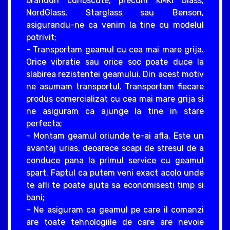
branduri cunoscute, precum KMKI Glass,
NordGlass, Starglass sau Benson,
asigurandu-ne ca venim la tine cu modelul
potrivit;
- Transportam geamul cu cea mai mare grija.
Orice vibratie sau orice soc poate duce la
slabirea rezistentei geamului. Din acest motiv
ne asumam transportul. Transportam fiecare
produs comercializat cu cea mai mare grija si
ne asiguram ca ajunge la tine in stare
perfecta;
- Montam geamul oriunde te-ai afla. Este un
avantaj urias, deoarece scapi de stresul de a
conduce pana la primul service cu geamul
spart. Faptul ca putem veni exact acolo unde
te afli te poate ajuta sa economisesti timp si
bani;
- Ne asiguram ca geamul pe care il comanzi
are toate tehnologiile de care are nevoie