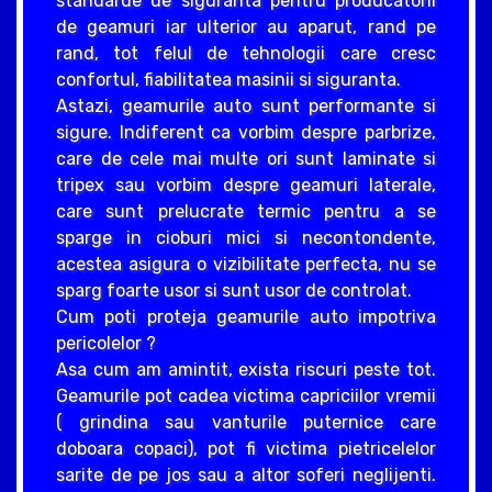
standarde de siguranta pentru producatorii
de geamuri iar ulterior au aparut, rand pe
rand, tot felul de tehnologii care cresc
confortul, fiabilitatea masinii si siguranta.
Astazi, geamurile auto sunt performante si
sigure. Indiferent ca vorbim despre parbrize,
care de cele mai multe ori sunt laminate si
tripex sau vorbim despre geamuri laterale,
care sunt prelucrate termic pentru a se
sparge in cioburi mici si necontondente,
acestea asigura o vizibilitate perfecta, nu se
sparg foarte usor si sunt usor de controlat.
Cum poti proteja geamurile auto impotriva
pericolelor ?
Asa cum am amintit, exista riscuri peste tot.
Geamurile pot cadea victima capriciilor vremii
( grindina sau vanturile puternice care
doboara copaci), pot fi victima pietricelelor
sarite de pe jos sau a altor soferi neglijenti.