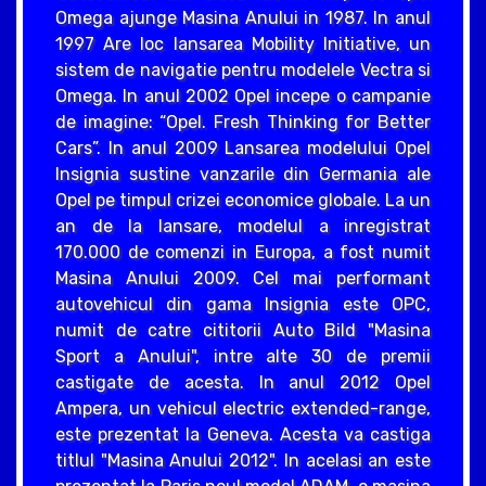
Omega ajunge Masina Anului in 1987. In anul
1997 Are loc lansarea Mobility Initiative, un
sistem de navigatie pentru modelele Vectra si
Omega. In anul 2002 Opel incepe o campanie
de imagine: “Opel. Fresh Thinking for Better
Cars”. In anul 2009 Lansarea modelului Opel
Insignia sustine vanzarile din Germania ale
Opel pe timpul crizei economice globale. La un
an de la lansare, modelul a inregistrat
170.000 de comenzi in Europa, a fost numit
Masina Anului 2009. Cel mai performant
autovehicul din gama Insignia este OPC,
numit de catre cititorii Auto Bild "Masina
Sport a Anului", intre alte 30 de premii
castigate de acesta. In anul 2012 Opel
Ampera, un vehicul electric extended-range,
este prezentat la Geneva. Acesta va castiga
titlul "Masina Anului 2012". In acelasi an este