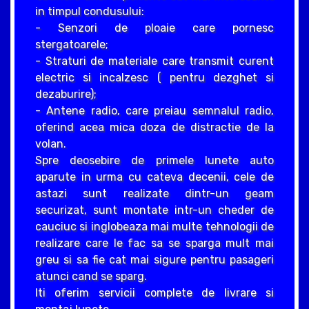
in timpul condusului:
- Senzori de ploaie care pornesc
stergatoarele;
- Straturi de materiale care transmit curent
electric si incalzesc ( pentru dezghet si
dezaburire);
- Antene radio, care preiau semnalul radio,
oferind acea mica doza de distractie de la
volan.
Spre deosebire de primele lunete auto
aparute in urma cu cateva decenii, cele de
astazi sunt realizate dintr-un geam
securizat, sunt montate intr-un cheder de
cauciuc si inglobeaza mai multe tehnologii de
realizare care le fac sa se sparga mult mai
greu si sa fie cat mai sigure pentru pasageri
atunci cand se sparg.
Iti oferim servicii complete de livrare si