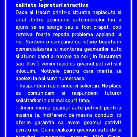
calitate, la preturi atractive
Daca ai trecut printr-o situatie neplacuta si
unul dintre geamurile automobilului tau a
ajuns sa se sparga sau a fost crapat, poti
rezolva foarte repede problema apeland la
noi. Suntem o companie cu istorie bogata in
comercializarea si montarea geamurilor auto
si atunci cand ai nevoie de noi ( in Bucuresti
sau Ilfov ), venim rapid cu geamul potrivit si il
inlocuim. Motivele pentru care merita sa
apelezi la noi sunt numeroase:
- Raspundem rapid oricarei solicitari. Ne place
sa comunicam si raspundem tuturor
solicitarilor in cel mai scurt timp;
- Avem mereu geamul auto potrivit pentrru
masina ta. Indiferent ce masina conduci, iti
oferim garantia ca avem geamul potrivit
pentru ea. Comercializam geamuri auto de la