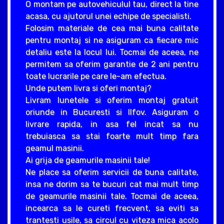
O montam pe autovehiculul tau, direct la tine
acasa, cu ajutorul unei echipe de specialisti.
Folosim materiale de cea mai buna calitate
pentru montaj si ne asiguram ca fiecare mic
detaliu este la locul lui. Tocmai de aceea, ne
permitem sa oferim garantie de 2 ani pentru
toate lucrarile pe care le-am efectua.
Unde putem livra si oferi montaj?
Livram lunetele si oferim montaj gratuit
oriunde in Bucuresti si Ilfov. Asiguram o
livrare rapida, in asa fel incat sa nu
trebuiasca sa stai foarte mult timp fara
geamul masinii.
Ai grija de geamurile masinii tale!
Ne place sa oferim servicii de buna calitate,
insa ne dorim sa te bucuri cat mai mult timp
de geamurile masinii tale. Tocmai de aceea,
incearca sa le cureti frecvent, sa eviti sa
trantesti usile, sa circul cu viteza mica acolo