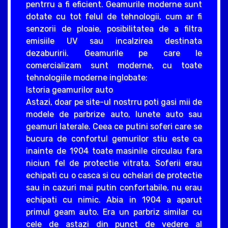
pentrru a fi eficient. Geamurile moderne sunt
dotate cu tot felul de tehnologii, cum ar fi
senzorii de ploaie, posibilitatea de a filtra
emisiile UV sau incalzirea destinata
dezaburirii. Geamurile pe care le
comercializam sunt moderne, cu toate
tehnologiile moderne inglobate;
Istoria geamurilor auto
Astazi, doar pe site-ul nostrru poti gasi mii de
modele de parbrize auto, lunete auto sau
geamuri laterale. Ceea ce putini soferi care se
bucura de confortul gemurilor stiu este ca
inainte de 1904 toate masinile circulau fara
niciun fel de protectie vitrata. Soferii erau
echipati cu o casca si cu ochelari de protectie
sau in cazuri mai putin confortabile, nu erau
echipati cu nimic. Abia in 1904 a aparut
primul geam auto. Era un parbriz similar cu
cele de astazi din punct de vedere al