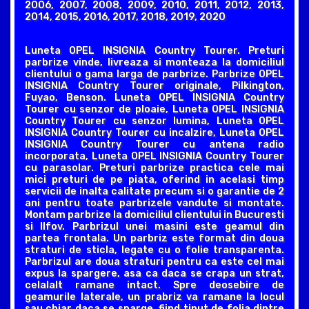
2006, 2007, 2008, 2009, 2010, 2011, 2012, 2013,
2014, 2015, 2016, 2017, 2018, 2019, 2020
Luneta OPEL INSIGNIA Country Tourer. Preturi
parbrize vinde, livreaza si monteaza la domiciliul
clientului o gama larga de parbrize. Parbrize OPEL
INSIGNIA Country Tourer originale, Pilkington,
Fuyao, Benson. Luneta OPEL INSIGNIA Country
Tourer cu senzor de ploaie, Luneta OPEL INSIGNIA
Country Tourer cu senzor lumina, Luneta OPEL
INSIGNIA Country Tourer cu incalzire, Luneta OPEL
INSIGNIA Country Tourer cu antena radio
incorporata, Luneta OPEL INSIGNIA Country Tourer
cu parasolar. Preturi parbrize practica cele mai
mici preturi de pe piata, oferind in acelasi timp
servicii de inalta calitate precum si o garantie de 2
ani pentru toate parbrizele vandute si montate.
Montam parbrize la domiciliul clientului in Bucuresti
si Ilfov. Parbrizul unei masini este geamul din
partea frontala. Un parbriz este format din doua
straturi de sticla, legate cu o folie transparenta.
Parbrizul are doua straturi pentru ca este cel mai
expus la spargere, asa ca daca se crapa un strat,
celalalt ramane intact. Spre deosebire de
geamurile laterale, un prabriz va ramane la locul
sau chiar daca se sparge, fiind tinut de folia dintre