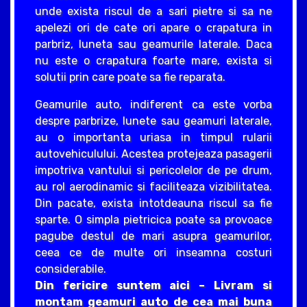
unde exista riscul de a sari pietre si sa ne
apelezi ori de cate ori apare o crapatura in
parbriz, luneta sau geamurile laterale. Daca
nu este o crapatura foarte mare, exista si
solutii prin care poate sa fie reparata.
Geamurile auto, indiferent ca este vorba
despre parbrize, lunete sau geamuri laterale,
au o importanta uriasa in timpul rularii
autovehiculului. Acestea protejeaza pasagerii
impotriva vantului si pericolelor de pe drum,
au rol aerodinamic si faciliteaza vizibilitatea.
Din pacate, exista intotdeauna riscul sa fie
sparte. O simpla pietricica poate sa provoace
pagube destul de mari asupra geamurilor,
ceea ce de multe ori inseamna costuri
considerabile.
Din fericire suntem aici – Livram si
montam geamuri auto de cea mai buna