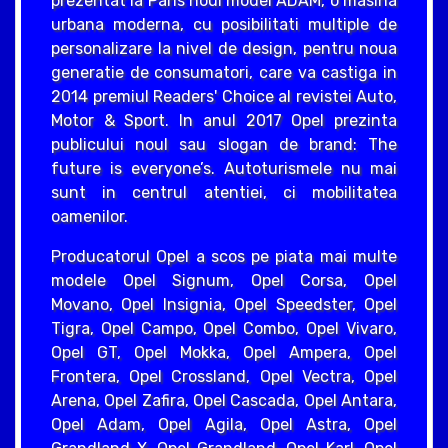
prezentat la Paris noul model ADAM, o masina
urbana moderna, cu posibilitati multiple de
personalizare la nivel de design, pentru noua
generatie de consumatori, care va castiga in
2014 premiul Readers' Choice al revistei Auto,
Motor & Sport. In anul 2017 Opel prezinta
publicului noul sau slogan de brand: The
future is everyone’s. Autoturismele nu mai
sunt in centrul atentiei, ci mobilitatea
oamenilor.
Producatorul Opel a scos pe piata mai multe
modele Opel Signum, Opel Corsa, Opel
Movano, Opel Insignia, Opel Speedster, Opel
Tigra, Opel Campo, Opel Combo, Opel Vivaro,
Opel GT, Opel Mokka, Opel Ampera, Opel
Frontera, Opel Crossland, Opel Vectra, Opel
Arena, Opel Zafira, Opel Cascada, Opel Antara,
Opel Adam, Opel Agila, Opel Astra, Opel