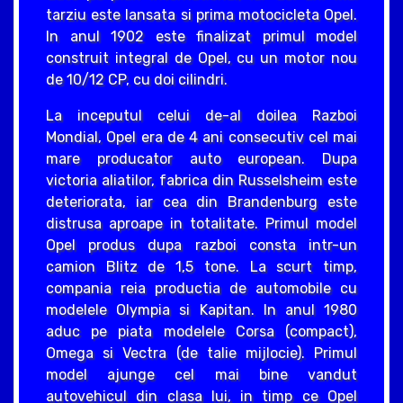
tarziu este lansata si prima motocicleta Opel.
In anul 1902 este finalizat primul model
construit integral de Opel, cu un motor nou
de 10/12 CP, cu doi cilindri.
La inceputul celui de-al doilea Razboi
Mondial, Opel era de 4 ani consecutiv cel mai
mare producator auto european. Dupa
victoria aliatilor, fabrica din Russelsheim este
deteriorata, iar cea din Brandenburg este
distrusa aproape in totalitate. Primul model
Opel produs dupa razboi consta intr-un
camion Blitz de 1,5 tone. La scurt timp,
compania reia productia de automobile cu
modelele Olympia si Kapitan. In anul 1980
aduc pe piata modelele Corsa (compact),
Omega si Vectra (de talie mijlocie). Primul
model ajunge cel mai bine vandut
autovehicul din clasa lui, in timp ce Opel