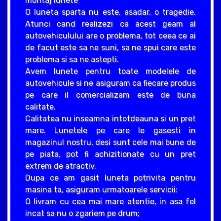
montaj lunete
O luneta sparta nu este, asadar, o tragedie.
Atunci cand realizezi ca acest geam al
autovehiculului are o problema, tot ceea ce ai
de facut este sa ne suni, sa ne spui care este
problema si sa ne astepti.
Avem lunete pentru toate modelele de
autovehicule si ne asiguram ca fiecare produs
pe care il comercializam este de buna
calitate.
Calitatea nu inseamna intotdeauna si un pret
mare. Lunetele pe care le gasesti in
magazinul nostru, desi sunt cele mai bune de
pe piata, pot fi achizitionate cu un pret
extrem de atractiv.
Dupa ce am gasit luneta potrivita pentru
masina ta, asiguram urmatoarele servicii:
O livram cu cea mai mare atentie, in asa fel
incat sa nu o zgariem pe drum;