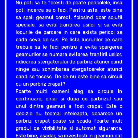
Nu poti sa te feresti de poate pericolele, insa
poti incerca sa o faci. Pentru asta, este bine
sa speli geamul corect, folosind doar solutii
speciale, sa eviti trantirea usilor si sa eviti
locurile de parcare in care exista pericol sa
cada ceva de sus. Pe lista lucrurilor pe care
trebuie sa le faci pentru a evita spargerea
geamurilor se numara evitarea trantirii usilor,
ridicarea stergatorului de parbriz atunci cand
ninge sau schimbarea stergatoarelor atunci
cand se tocesc. De ce nu este bine sa circuli
cu un parbriz crapat?
Foarte multi oameni aleg sa circule in
continuare, chiar si dupa ce parbrizul sau
unul dintre geamuri a fost crapat. Este o
decizie nu tocmai inteleapta, deoarece un
parbriz crapat poate sa scada foarte mult
gradul de vizibilitate si automat siguranta.
Este bine, asadar, sa investesti in geamuri cat