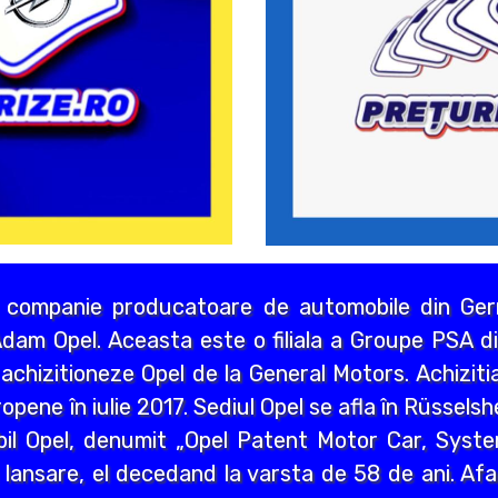
 companie producatoare de automobile din Germ
dam Opel. Aceasta este o filiala a Groupe PSA di
chizitioneze Opel de la General Motors. Achizitia
opene în iulie 2017. Sediul Opel se afla în Rüssels
bil Opel, denumit „Opel Patent Motor Car, Syst
 lansare, el decedand la varsta de 58 de ani. Afa