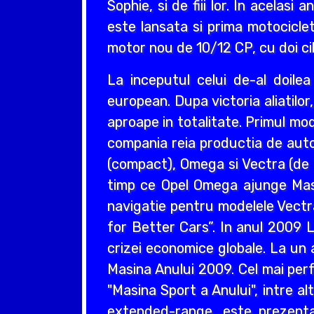
Sophie, si de fiii lor. In acelas
este lansata si prima motociclet
motor nou de 10/12 CP, cu doi cil
La inceputul celui de-al doil
european. Dupa victoria aliatilo
aproape in totalitate. Primul mo
compania reia productia de auto
(compact), Omega si Vectra (de ta
timp ce Opel Omega ajunge Masin
navigatie pentru modelele Vectr
for Better Cars”. In anul 2009 L
crizei economice globale. La un 
Masina Anului 2009. Cel mai perf
"Masina Sport a Anului", intre a
extended-range, este prezentat