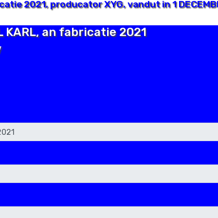
catie 2021, producator XYG, vandut in 1 DECEMBR
L KARL, an fabricatie 2021
V