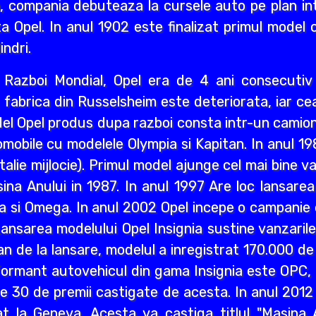
i an, compania debuteaza la cursele auto pe plan int
a Opel. In anul 1902 este finalizat primul model 
indri.
ea Razboi Mondial, Opel era de 4 ani consecuti
r, fabrica din Russelsheim este deteriorata, iar 
del Opel produs dupa razboi consta intr-un camion 
mobile cu modelele Olympia si Kapitan. In anul 1
lie mijlocie). Primul model ajunge cel mai bine va
a Anului in 1987. In anul 1997 Are loc lansarea M
a si Omega. In anul 2002 Opel incepe o campanie d
ansarea modelului Opel Insignia sustine vanzaril
an de la lansare, modelul a inregistrat 170.000 d
ormant autovehicul din gama Insignia este OPC, n
lte 30 de premii castigate de acesta. In anul 2012
 la Geneva. Acesta va castiga titlul "Masina A