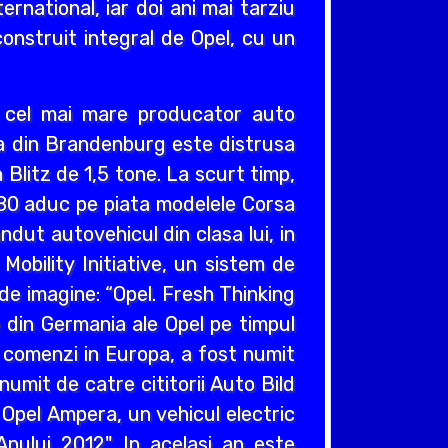
ernational, iar doi ani mai tarziu
construit integral de Opel, cu un
v cel mai mare producator auto
cea din Brandenburg este distrusa
Blitz de 1,5 tone. La scurt timp,
980 aduc pe piata modelele Corsa
ndut autovehicul din clasa lui, in
obility Initiative, un sistem de
e imagine: “Opel. Fresh Thinking
e din Germania ale Opel pe timpul
e comenzi in Europa, a fost numit
umit de catre cititorii Auto Bild
 Opel Ampera, un vehicul electric
nului 2012". In acelasi an este