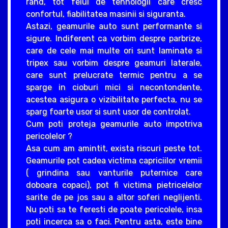
rand, tot felul de tehnologii care cresc
confortul, fiabilitatea masinii si siguranta.
Astazi, geamurile auto sunt performante si
sigure. Indiferent ca vorbim despre parbrize,
care de cele mai multe ori sunt laminate si
tripex sau vorbim despre geamuri laterale,
care sunt prelucrate termic pentru a se
sparge in cioburi mici si necontondente,
acestea asigura o vizibilitate perfecta, nu se
sparg foarte usor si sunt usor de controlat.
Cum poti proteja geamurile auto impotriva
pericolelor ?
Asa cum am amintit, exista riscuri peste tot.
Geamurile pot cadea victima capriciilor vremii
( grindina sau vanturile puternice care
doboara copaci), pot fi victima pietricelelor
sarite de pe jos sau a altor soferi neglijenti.
Nu poti sa te feresti de poate pericolele, insa
poti incerca sa o faci. Pentru asta, este bine