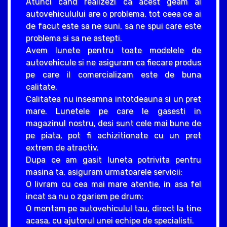
Atunci cand realizezi ca acest geam al
autovehiculului are o problema, tot ceea ce ai
de facut este sa ne suni, sa ne spui care este
problema si sa ne astepti.
Avem lunete pentru toate modelele de
autovehicule si ne asiguram ca fiecare produs
pe care il comercializam este de buna
calitate.
Calitatea nu inseamna intotdeauna si un pret
mare. Lunetele pe care le gasesti in
magazinul nostru, desi sunt cele mai bune de
pe piata, pot fi achizitionate cu un pret
extrem de atractiv.
Dupa ce am gasit luneta potrivita pentru
masina ta, asiguram urmatoarele servicii:
O livram cu cea mai mare atentie, in asa fel
incat sa nu o zgariem pe drum;
O montam pe autovehiculul tau, direct la tine
acasa, cu ajutorul unei echipe de specialisti.