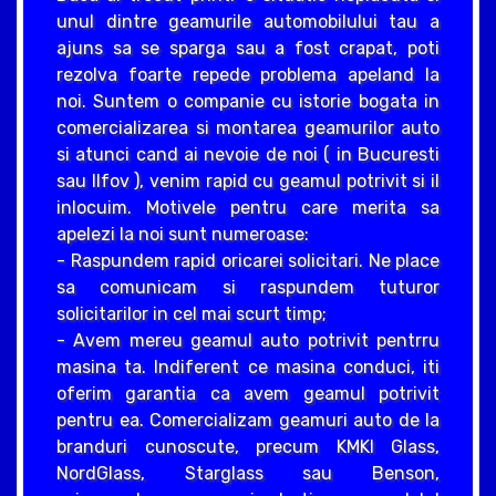
unul dintre geamurile automobilului tau a
ajuns sa se sparga sau a fost crapat, poti
rezolva foarte repede problema apeland la
noi. Suntem o companie cu istorie bogata in
comercializarea si montarea geamurilor auto
si atunci cand ai nevoie de noi ( in Bucuresti
sau Ilfov ), venim rapid cu geamul potrivit si il
inlocuim. Motivele pentru care merita sa
apelezi la noi sunt numeroase:
- Raspundem rapid oricarei solicitari. Ne place
sa comunicam si raspundem tuturor
solicitarilor in cel mai scurt timp;
- Avem mereu geamul auto potrivit pentrru
masina ta. Indiferent ce masina conduci, iti
oferim garantia ca avem geamul potrivit
pentru ea. Comercializam geamuri auto de la
branduri cunoscute, precum KMKI Glass,
NordGlass, Starglass sau Benson,