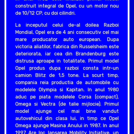
construit integral de Opel, cu un motor nou
de 10/12 CP, cu doi cilindri.
La inceputul celui de-al doilea Razboi
Mondial, Opel era de 4 ani consecutiv cel mai
mare producator auto european. Dupa
victoria aliatilor, fabrica din Russelsheim este
deteriorata, iar cea din Brandenburg este
distrusa aproape in totalitate. Primul model
Opel produs dupa razboi consta intr-un
camion Blitz de 1,5 tone. La scurt timp,
compania reia productia de automobile cu
modelele Olympia si Kapitan. In anul 1980
aduc pe piata modelele Corsa (compact),
Omega si Vectra (de talie mijlocie). Primul
model ajunge cel mai bine vandut
autovehicul din clasa lui, in timp ce Opel
Omega ajunge Masina Anului in 1987. In anul
1997 Are loc lansarea Mobility Initiative, un