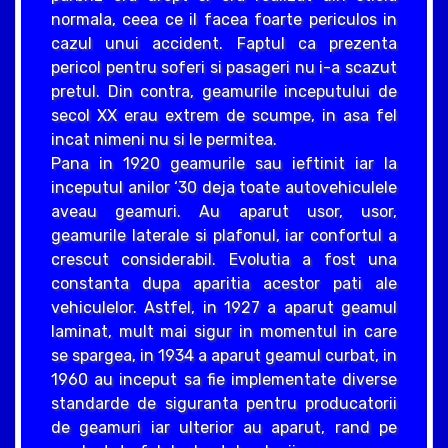
normala, ceea ce il facea foarte periculos in
cazul unui accident. Faptul ca prezenta
pericol pentru soferi si pasageri nu i-a scazut
pretul. Din contra, geamurile inceputului de
secol XX erau extrem de scumpe, in asa fel
incat nimeni nu si le permitea.
Pana in 1920 geamurile sau ieftinit iar la
inceputul anilor ‘30 deja toate autovehiculele
aveau geamuri. Au aparut usor, usor,
geamurile laterale si plafonul, iar confortul a
crescut considerabil. Evolutia a fost una
constanta dupa aparitia acestor pati ale
vehiculelor. Astfel, in 1927 a aparut geamul
laminat, mult mai sigur in momentul in care
se spargea, in 1934 a aparut geamul curbat, in
1960 au inceput sa fie implementate diverse
standarde de siguranta pentru producatorii
de geamuri iar ulterior au aparut, rand pe