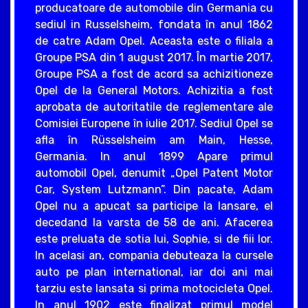
producatoare de automobile din Germania cu
sediul in Russelsheim, fondata în anul 1862
de catre Adam Opel. Aceasta este o filiala a
Groupe PSA din 1 august 2017. În martie 2017,
Groupe PSA a fost de acord sa achizitioneze
Opel de la General Motors. Achizitia a fost
aprobata de autoritatile de reglementare ale
Comisiei Europene în iulie 2017. Sediul Opel se
afla în Rüsselsheim am Main, Hesse,
Germania. In anul 1899 Apare primul
automobil Opel, denumit „Opel Patent Motor
Car, System Lutzmann”. Din pacate, Adam
Opel nu a apucat sa participe la lansare, el
decedand la varsta de 58 de ani. Afacerea
este preluata de sotia lui, Sophie, si de fiii lor.
In acelasi an, compania debuteaza la cursele
auto pe plan international, iar doi ani mai
tarziu este lansata si prima motocicleta Opel.
In anul 1902 este finalizat primul model