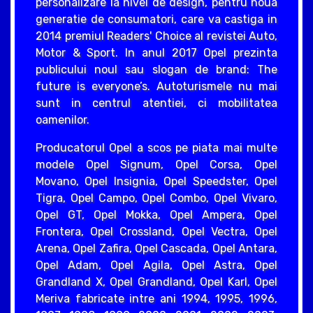
personalizare la nivel de design, pentru noua
generatie de consumatori, care va castiga in
2014 premiul Readers' Choice al revistei Auto,
Motor & Sport. In anul 2017 Opel prezinta
publicului noul sau slogan de brand: The
future is everyone’s. Autoturismele nu mai
sunt in centrul atentiei, ci mobilitatea
oamenilor.
Producatorul Opel a scos pe piata mai multe
modele Opel Signum, Opel Corsa, Opel
Movano, Opel Insignia, Opel Speedster, Opel
Tigra, Opel Campo, Opel Combo, Opel Vivaro,
Opel GT, Opel Mokka, Opel Ampera, Opel
Frontera, Opel Crossland, Opel Vectra, Opel
Arena, Opel Zafira, Opel Cascada, Opel Antara,
Opel Adam, Opel Agila, Opel Astra, Opel
Grandland X, Opel Grandland, Opel Karl, Opel
Meriva fabricate intre ani 1994, 1995, 1996,