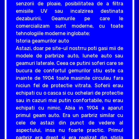
senzorii de ploaie, posibilitatea de a filtra
emisiile UV sau incalzirea destinata
dezaburirii. Geamurile pe care le
comercializam sunt moderne, cu toate
tehnologiile moderne inglobate;
Istoria geamurilor auto
Astazi, doar pe site-ul nostrru poti gasi mii de
modele de parbrize auto, lunete auto sau
geamuri laterale. Ceea ce putini soferi care se
bucura de confortul gemurilor stiu este ca
inainte de 1904 toate masinile circulau fara
niciun fel de protectie vitrata. Soferii erau
echipati cu o casca si cu ochelari de protectie
sau in cazuri mai putin confortabile, nu erau
echipati cu nimic. Abia in 1904 a aparut
primul geam auto. Era un parbriz similar cu
cele de astazi din punct de vedere al
aspectului, insa nu foarte practic. Primul
parbriz era drept si era realizat din sticla