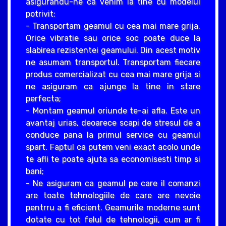
asigurandu-ne ca venim la tine cu modelul
potrivit;
- Transportam geamul cu cea mai mare grija.
Orice vibratie sau orice soc poate duce la
slabirea rezistentei geamului. Din acest motiv
ne asumam transportul. Transportam fiecare
produs comercializat cu cea mai mare grija si
ne asiguram ca ajunge la tine in stare
perfecta;
- Montam geamul oriunde te-ai afla. Este un
avantaj urias, deoarece scapi de stresul de a
conduce pana la primul service cu geamul
spart. Faptul ca putem veni exact acolo unde
te afli te poate ajuta sa economisesti timp si
bani;
- Ne asiguram ca geamul pe care il comanzi
are toate tehnologiile de care are nevoie
pentrru a fi eficient. Geamurile moderne sunt
dotate cu tot felul de tehnologii, cum ar fi