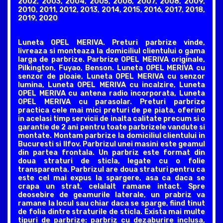
2002, 2003, 2004, 2005, 2006, 2007, 2008, 2009,
2010, 2011, 2012, 2013, 2014, 2015, 2016, 2017, 2018,
2019, 2020
Luneta OPEL MERIVA. Preturi parbrize vinde,
livreaza si monteaza la domiciliul clientului o gama
larga de parbrize. Parbrize OPEL MERIVA originale,
Pilkington, Fuyao, Benson. Luneta OPEL MERIVA cu
senzor de ploaie, Luneta OPEL MERIVA cu senzor
lumina, Luneta OPEL MERIVA cu incalzire, Luneta
OPEL MERIVA cu antena radio incorporata, Luneta
OPEL MERIVA cu parasolar. Preturi parbrize
practica cele mai mici preturi de pe piata, oferind
in acelasi timp servicii de inalta calitate precum si o
garantie de 2 ani pentru toate parbrizele vandute si
montate. Montam parbrize la domiciliul clientului in
Bucuresti si Ilfov. Parbrizul unei masini este geamul
din partea frontala. Un parbriz este format din
doua straturi de sticla, legate cu o folie
transparenta. Parbrizul are doua straturi pentru ca
este cel mai expus la spargere, asa ca daca se
crapa un strat, celalalt ramane intact. Spre
deosebire de geamurile laterale, un prabriz va
ramane la locul sau chiar daca se sparge, fiind tinut
de folia dintre straturile de sticla. Exista mai multe
tipuri de parbrize: parbriz cu dezaburire inclusa,