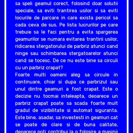
sa speli geamul corect, folosind doar solutii
speciale, sa eviti trantirea usilor si sa eviti
locurile de parcare in care exista pericol sa
cada ceva de sus. Pe lista lucrurilor pe care
trebuie sa le faci pentru a evita spargerea
geamurilor se numara evitarea trantirii usilor,
ridicarea stergatorului de parbriz atunci cand
ninge sau schimbarea stergatoarelor atunci
cand se tocesc. De ce nu este bine sa circuli
cu un parbriz crapat?
Foarte multi oameni aleg sa circule in
continuare, chiar si dupa ce parbrizul sau
unul dintre geamuri a fost crapat. Este o
decizie nu tocmai inteleapta, deoarece un
parbriz crapat poate sa scada foarte mult
gradul de vizibilitate si automat siguranta.
Este bine, asadar, sa investesti in geamuri cat
se poate de clare si de buna calitate,
deoarece poti contribui la o folosire a masinii