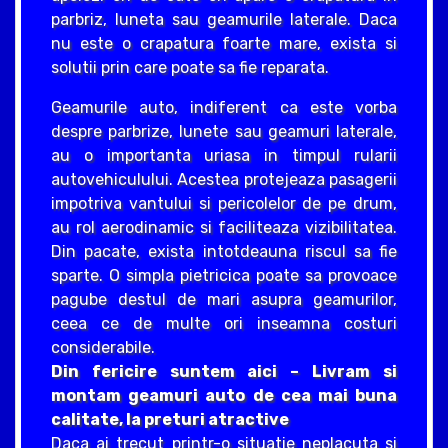
parbriz, luneta sau geamurile laterale. Daca
nu este o crapatura foarte mare, exista si
solutii prin care poate sa fie reparata.
Geamurile auto, indiferent ca este vorba
despre parbrize, lunete sau geamuri laterale,
au o importanta uriasa in timpul rularii
autovehiculului. Acestea protejeaza pasagerii
impotriva vantului si pericolelor de pe drum,
au rol aerodinamic si faciliteaza vizibilitatea.
Din pacate, exista intotdeauna riscul sa fie
sparte. O simpla pietricica poate sa provoace
pagube destul de mari asupra geamurilor,
ceea ce de multe ori inseamna costuri
considerabile.
Din fericire suntem aici – Livram si
montam geamuri auto de cea mai buna
calitate, la preturi atractive
Daca ai trecut printr-o situatie neplacuta si