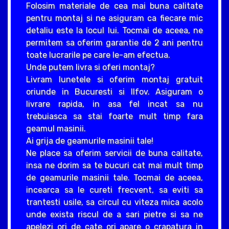
Folosim materiale de cea mai buna calitate
pentru montaj si ne asiguram ca fiecare mic
detaliu este la locul lui. Tocmai de aceea, ne
permitem sa oferim garantie de 2 ani pentru
toate lucrarile pe care le-am efectua.
Unde putem livra si oferi montaj?
Livram lunetele si oferim montaj gratuit
oriunde in Bucuresti si Ilfov. Asiguram o
livrare rapida, in asa fel incat sa nu
trebuiasca sa stai foarte mult timp fara
geamul masinii.
Ai grija de geamurile masinii tale!
Ne place sa oferim servicii de buna calitate,
insa ne dorim sa te bucuri cat mai mult timp
de geamurile masinii tale. Tocmai de aceea,
incearca sa le cureti frecvent, sa eviti sa
trantesti usile, sa circul cu viteza mica acolo
unde exista riscul de a sari pietre si sa ne
apelezi ori de cate ori apare o crapatura in