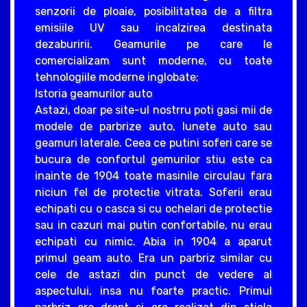
senzorii de ploaie, posibilitatea de a filtra
emisiile UV sau incalzirea destinata
dezaburirii. Geamurile pe care le
comercializam sunt moderne, cu toate
tehnologiile moderne inglobate;
Istoria geamurilor auto
Astazi, doar pe site-ul nostrru poti gasi mii de
modele de parbrize auto, lunete auto sau
geamuri laterale. Ceea ce putini soferi care se
bucura de confortul gemurilor stiu este ca
inainte de 1904 toate masinile circulau fara
niciun fel de protectie vitrata. Soferii erau
echipati cu o casca si cu ochelari de protectie
sau in cazuri mai putin confortabile, nu erau
echipati cu nimic. Abia in 1904 a aparut
primul geam auto. Era un parbriz similar cu
cele de astazi din punct de vedere al
aspectului, insa nu foarte practic. Primul