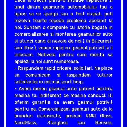
Daca ai trecut printr-o situatie neplacuta si
unul dintre geamurile automobilului tau a
ajuns sa se sparga sau a fost crapat, poti
rezolva foarte repede problema apeland la
noi. Suntem o companie cu istorie bogata in
comercializarea si montarea geamurilor auto
si atunci cand ai nevoie de noi ( in Bucuresti
sau Ilfov ), venim rapid cu geamul potrivit si il
inlocuim. Motivele pentru care merita sa
apelezi la noi sunt numeroase:
- Raspundem rapid oricarei solicitari. Ne place
sa comunicam si raspundem tuturor
solicitarilor in cel mai scurt timp;
- Avem mereu geamul auto potrivit pentrru
masina ta. Indiferent ce masina conduci, iti
oferim garantia ca avem geamul potrivit
pentru ea. Comercializam geamuri auto de la
branduri cunoscute, precum KMKI Glass,
NordGlass, Starglass sau Benson,