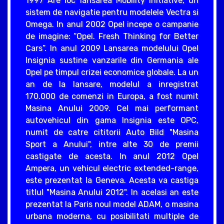
1997 Are loc lansarea Mobility Initiative, un
sistem de navigatie pentru modelele Vectra si
Omega. In anul 2002 Opel incepe o campanie
de imagine: “Opel. Fresh Thinking for Better
Cars”. In anul 2009 Lansarea modelului Opel
Insignia sustine vanzarile din Germania ale
Opel pe timpul crizei economice globale. La un
an de la lansare, modelul a inregistrat
170.000 de comenzi in Europa, a fost numit
Masina Anului 2009. Cel mai performant
autovehicul din gama Insignia este OPC,
numit de catre cititorii Auto Bild "Masina
Sport a Anului", intre alte 30 de premii
castigate de acesta. In anul 2012 Opel
Ampera, un vehicul electric extended-range,
este prezentat la Geneva. Acesta va castiga
titlul "Masina Anului 2012". In acelasi an este
prezentat la Paris noul model ADAM, o masina
urbana moderna, cu posibilitati multiple de