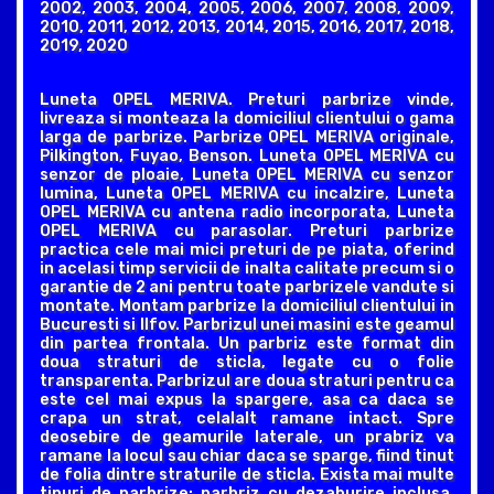
2002, 2003, 2004, 2005, 2006, 2007, 2008, 2009,
2010, 2011, 2012, 2013, 2014, 2015, 2016, 2017, 2018,
2019, 2020
Luneta OPEL MERIVA. Preturi parbrize vinde,
livreaza si monteaza la domiciliul clientului o gama
larga de parbrize. Parbrize OPEL MERIVA originale,
Pilkington, Fuyao, Benson. Luneta OPEL MERIVA cu
senzor de ploaie, Luneta OPEL MERIVA cu senzor
lumina, Luneta OPEL MERIVA cu incalzire, Luneta
OPEL MERIVA cu antena radio incorporata, Luneta
OPEL MERIVA cu parasolar. Preturi parbrize
practica cele mai mici preturi de pe piata, oferind
in acelasi timp servicii de inalta calitate precum si o
garantie de 2 ani pentru toate parbrizele vandute si
montate. Montam parbrize la domiciliul clientului in
Bucuresti si Ilfov. Parbrizul unei masini este geamul
din partea frontala. Un parbriz este format din
doua straturi de sticla, legate cu o folie
transparenta. Parbrizul are doua straturi pentru ca
este cel mai expus la spargere, asa ca daca se
crapa un strat, celalalt ramane intact. Spre
deosebire de geamurile laterale, un prabriz va
ramane la locul sau chiar daca se sparge, fiind tinut
de folia dintre straturile de sticla. Exista mai multe
tipuri de parbrize: parbriz cu dezaburire inclusa,