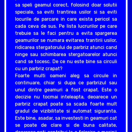
sa speli geamul corect, folosind doar solutii
speciale, sa eviti trantirea usilor si sa eviti
locurile de parcare in care exista pericol sa
cada ceva de sus. Pe lista lucrurilor pe care
trebuie sa le faci pentru a evita spargerea
geamurilor se numara evitarea trantirii usilor,
ridicarea stergatorului de parbriz atunci cand
ninge sau schimbarea stergatoarelor atunci
cand se tocesc. De ce nu este bine sa circuli
cu un parbriz crapat?
Foarte multi oameni aleg sa circule in
continuare, chiar si dupa ce parbrizul sau
unul dintre geamuri a fost crapat. Este o
decizie nu tocmai inteleapta, deoarece un
parbriz crapat poate sa scada foarte mult
gradul de vizibilitate si automat siguranta.
Este bine, asadar, sa investesti in geamuri cat
se poate de clare si de buna calitate,