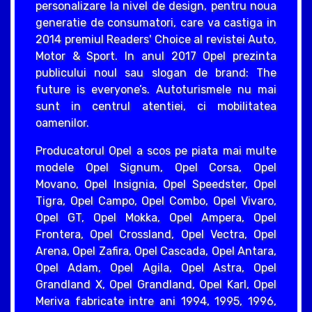
personalizare la nivel de design, pentru noua
generatie de consumatori, care va castiga in
2014 premiul Readers' Choice al revistei Auto,
Motor & Sport. In anul 2017 Opel prezinta
publicului noul sau slogan de brand: The
future is everyone’s. Autoturismele nu mai
sunt in centrul atentiei, ci mobilitatea
oamenilor.
Producatorul Opel a scos pe piata mai multe
modele Opel Signum, Opel Corsa, Opel
Movano, Opel Insignia, Opel Speedster, Opel
Tigra, Opel Campo, Opel Combo, Opel Vivaro,
Opel GT, Opel Mokka, Opel Ampera, Opel
Frontera, Opel Crossland, Opel Vectra, Opel
Arena, Opel Zafira, Opel Cascada, Opel Antara,
Opel Adam, Opel Agila, Opel Astra, Opel
Grandland X, Opel Grandland, Opel Karl, Opel
Meriva fabricate intre ani 1994, 1995, 1996,