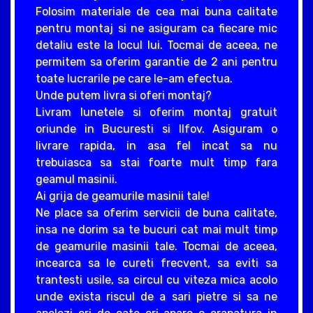
Folosim materiale de cea mai buna calitate
pentru montaj si ne asiguram ca fiecare mic
detaliu este la locul lui. Tocmai de aceea, ne
permitem sa oferim garantie de 2 ani pentru
toate lucrarile pe care le-am efectua.
Unde putem livra si oferi montaj?
Livram lunetele si oferim montaj gratuit
oriunde in Bucuresti si Ilfov. Asiguram o
livrare rapida, in asa fel incat sa nu
trebuiasca sa stai foarte mult timp fara
geamul masinii.
Ai grija de geamurile masinii tale!
Ne place sa oferim servicii de buna calitate,
insa ne dorim sa te bucuri cat mai mult timp
de geamurile masinii tale. Tocmai de aceea,
incearca sa le cureti frecvent, sa eviti sa
trantesti usile, sa circul cu viteza mica acolo
unde exista riscul de a sari pietre si sa ne