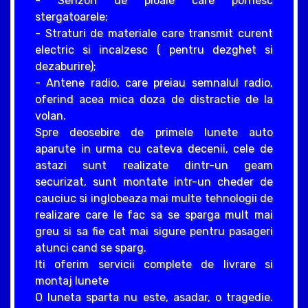
- Senzori de ploaie care pornesc
stergatoarele;
- Straturi de materiale care transmit curent
electric si incalzesc ( pentru dezghet si
dezaburire);
- Antene radio, care preiau semnalul radio,
oferind acea mica doza de distractie de la
volan.
Spre deosebire de primele lunete auto
aparute in urma cu cateva decenii, cele de
astazi sunt realizate dintr-un geam
securizat, sunt montate intr-un cheder de
cauciuc si inglobeaza mai multe tehnologii de
realizare care le fac sa se sparga mult mai
greu si sa fie cat mai sigure pentru pasageri
atunci cand se sparg.
Iti oferim servicii complete de livrare si
montaj lunete
O luneta sparta nu este, asadar, o tragedie.