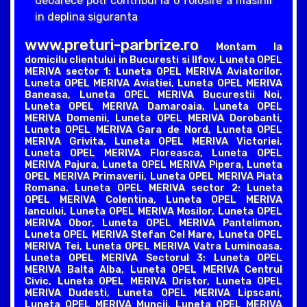
deoarece poti contribui la o folosire a masinii
in deplina siguranta
www.preturi-parbrize.ro
Montam la
domicilu clientului in Bucuresti si Ilfov. Luneta OPEL
MERIVA sector 1: Luneta OPEL MERIVA Aviatorilor,
Luneta OPEL MERIVA Aviatiei, Luneta OPEL MERIVA
Baneasa, Luneta OPEL MERIVA Bucurestii Noi,
Luneta OPEL MERIVA Damaroaia, Luneta OPEL
MERIVA Domenii, Luneta OPEL MERIVA Dorobanti,
Luneta OPEL MERIVA Gara de Nord, Luneta OPEL
MERIVA Grivita, Luneta OPEL MERIVA Victoriei,
Luneta OPEL MERIVA Floreasca, Luneta OPEL
MERIVA Pajura, Luneta OPEL MERIVA Pipera, Luneta
OPEL MERIVA Primaverii, Luneta OPEL MERIVA Piata
Romana. Luneta OPEL MERIVA sector 2: Luneta
OPEL MERIVA Colentina, Luneta OPEL MERIVA
Iancului, Luneta OPEL MERIVA Mosilor, Luneta OPEL
MERIVA Obor, Luneta OPEL MERIVA Pantelimon,
Luneta OPEL MERIVA Stefan Cel Mare, Luneta OPEL
MERIVA Tei, Luneta OPEL MERIVA Vatra Luminoasa.
Luneta OPEL MERIVA Sectorul 3: Luneta OPEL
MERIVA Balta Alba, Luneta OPEL MERIVA Centrul
Civic, Luneta OPEL MERIVA Dristor, Luneta OPEL
MERIVA Dudesti, Luneta OPEL MERIVA Lipscani,
Luneta OPEL MERIVA Muncii, Luneta OPEL MERIVA