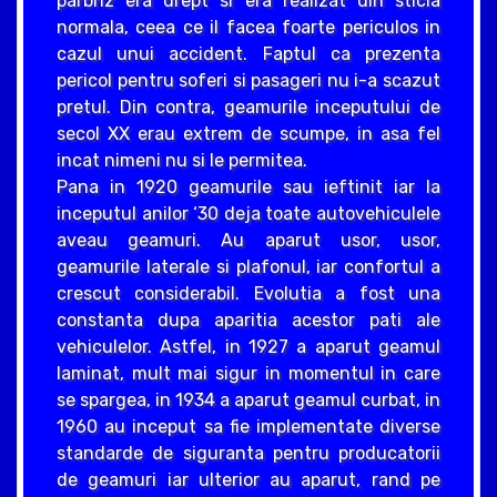
parbriz era drept si era realizat din sticla
normala, ceea ce il facea foarte periculos in
cazul unui accident. Faptul ca prezenta
pericol pentru soferi si pasageri nu i-a scazut
pretul. Din contra, geamurile inceputului de
secol XX erau extrem de scumpe, in asa fel
incat nimeni nu si le permitea.
Pana in 1920 geamurile sau ieftinit iar la
inceputul anilor ‘30 deja toate autovehiculele
aveau geamuri. Au aparut usor, usor,
geamurile laterale si plafonul, iar confortul a
crescut considerabil. Evolutia a fost una
constanta dupa aparitia acestor pati ale
vehiculelor. Astfel, in 1927 a aparut geamul
laminat, mult mai sigur in momentul in care
se spargea, in 1934 a aparut geamul curbat, in
1960 au inceput sa fie implementate diverse
standarde de siguranta pentru producatorii
de geamuri iar ulterior au aparut, rand pe