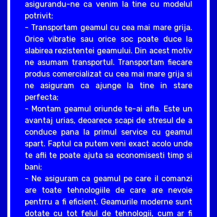
asigurandu-ne ca venim la tine cu modelul
potrivit;
- Transportam geamul cu cea mai mare grija.
Orice vibratie sau orice soc poate duce la
slabirea rezistentei geamului. Din acest motiv
ne asumam transportul. Transportam fiecare
produs comercializat cu cea mai mare grija si
ne asiguram ca ajunge la tine in stare
perfecta;
- Montam geamul oriunde te-ai afla. Este un
avantaj urias, deoarece scapi de stresul de a
conduce pana la primul service cu geamul
spart. Faptul ca putem veni exact acolo unde
te afli te poate ajuta sa economisesti timp si
bani;
- Ne asiguram ca geamul pe care il comanzi
are toate tehnologiile de care are nevoie
pentrru a fi eficient. Geamurile moderne sunt
dotate cu tot felul de tehnologii, cum ar fi