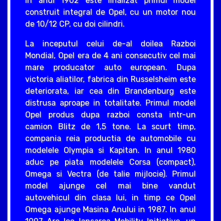
In anul 1902 este finalizat primul model
construit integral de Opel, cu un motor nou
de 10/12 CP, cu doi cilindri.
La inceputul celui de-al doilea Razboi
Mondial, Opel era de 4 ani consecutiv cel mai
mare producator auto european. Dupa
victoria aliatilor, fabrica din Russelsheim este
deteriorata, iar cea din Brandenburg este
distrusa aproape in totalitate. Primul model
Opel produs dupa razboi consta intr-un
camion Blitz de 1,5 tone. La scurt timp,
compania reia productia de automobile cu
modelele Olympia si Kapitan. In anul 1980
aduc pe piata modelele Corsa (compact),
Omega si Vectra (de talie mijlocie). Primul
model ajunge cel mai bine vandut
autovehicul din clasa lui, in timp ce Opel
Omega ajunge Masina Anului in 1987. In anul