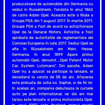
producatoare de automobile din Germania cu
sediul in Russelsheim, fondata în anul 1862
de catre Adam Opel. Aceasta este o filiala a
Groupe PSA din 1 august 2017. În martie 2017,
Groupe PSA a fost de acord sa achizitioneze
Opel de la General Motors. Achizitia a fost
aprobata de autoritatile de reglementare ale
Comisiei Europene în iulie 2017. Sediul Opel se
afla în Rüsselsheim am Main, Hesse,
Germania. In anul 1899 Apare primul
automobil Opel, denumit „Opel Patent Motor
Car, System Lutzmann”. Din pacate, Adam
Opel nu a apucat sa participe la lansare, el
decedand la varsta de 58 de ani. Afacerea
este preluata de sotia lui, Sophie, si de fiii lor.
In acelasi an, compania debuteaza la cursele
auto pe plan international, iar doi ani mai
tarziu este lansata si prima motocicleta Opel.