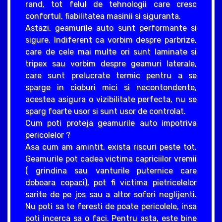
rand, tot felul de tehnologii care cresc
confortul, fiabilitatea masinii si siguranta.
Astazi, geamurile auto sunt performante si
sigure. Indiferent ca vorbim despre parbrize,
care de cele mai multe ori sunt laminate si
tripex sau vorbim despre geamuri laterale,
care sunt prelucrate termic pentru a se
sparge in cioburi mici si necontondente,
acestea asigura o vizibilitate perfecta, nu se
sparg foarte usor si sunt usor de controlat.
Cum poti proteja geamurile auto impotriva
pericolelor ?
Asa cum am amintit, exista riscuri peste tot.
Geamurile pot cadea victima capriciilor vremii
( grindina sau vanturile puternice care
doboara copaci), pot fi victima pietricelelor
sarite de pe jos sau a altor soferi neglijenti.
Nu poti sa te feresti de poate pericolele, insa
poti incerca sa o faci. Pentru asta, este bine