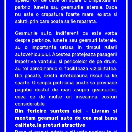
apelezi ori de cate ori apare o crapatura in
parbriz, luneta sau geamurile laterale. Daca
nu este o crapatura foarte mare, exista si
solutii prin care poate sa fie reparata.
Geamurile auto, indiferent ca este vorba
despre parbrize, lunete sau geamuri laterale,
au o importanta uriasa in timpul rularii
autovehiculului. Acestea protejeaza pasagerii
impotriva vantului si pericolelor de pe drum,
au rol aerodinamic si faciliteaza vizibilitatea.
Din pacate, exista intotdeauna riscul sa fie
sparte. O simpla pietricica poate sa provoace
pagube destul de mari asupra geamurilor,
ceea ce de multe ori inseamna costuri
considerabile.
Din fericire suntem aici – Livram si
montam geamuri auto de cea mai buna
calitate, la preturi atractive