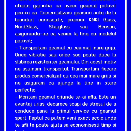
oferim garantia ca avem geamul potrivit
pentru ea. Comercializam geamuri auto de la
branduri cunoscute, precum KMKI Glass,
NordGlass, Starglass sau Benson,
asigurandu-ne ca venim la tine cu modelul
potrivit;
- Transportam geamul cu cea mai mare grija.
Orice vibratie sau orice soc poate duce la
slabirea rezistentei geamului. Din acest motiv
ne asumam transportul. Transportam fiecare
produs comercializat cu cea mai mare grija si
ne asiguram ca ajunge la tine in stare
perfecta;
- Montam geamul oriunde te-ai afla. Este un
avantaj urias, deoarece scapi de stresul de a
conduce pana la primul service cu geamul
spart. Faptul ca putem veni exact acolo unde
te afli te poate ajuta sa economisesti timp si