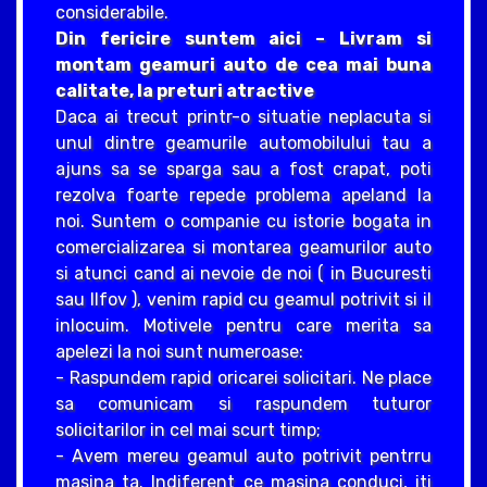
considerabile.
Din fericire suntem aici – Livram si
montam geamuri auto de cea mai buna
calitate, la preturi atractive
Daca ai trecut printr-o situatie neplacuta si
unul dintre geamurile automobilului tau a
ajuns sa se sparga sau a fost crapat, poti
rezolva foarte repede problema apeland la
noi. Suntem o companie cu istorie bogata in
comercializarea si montarea geamurilor auto
si atunci cand ai nevoie de noi ( in Bucuresti
sau Ilfov ), venim rapid cu geamul potrivit si il
inlocuim. Motivele pentru care merita sa
apelezi la noi sunt numeroase:
- Raspundem rapid oricarei solicitari. Ne place
sa comunicam si raspundem tuturor
solicitarilor in cel mai scurt timp;
- Avem mereu geamul auto potrivit pentrru
masina ta. Indiferent ce masina conduci, iti