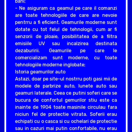
bani;
- Ne asiguram ca geamul pe care il comanzi
are toate tehnologiile de care are nevoie
pentrru a fi eficient. Geamurile moderne sunt
dotate cu tot felul de tehnologii, cum ar fi
senzorii de ploaie, posibilitatea de a filtra
emisiile UV sau incalzirea destinata
dezaburirii. Geamurile pe care le
comercializam sunt moderne, cu toate
tehnologiile moderne inglobate;
Istoria geamurilor auto
Astazi, doar pe site-ul nostrru poti gasi mii de
modele de parbrize auto, lunete auto sau
geamuri laterale. Ceea ce putini soferi care se
bucura de confortul gemurilor stiu este ca
inainte de 1904 toate masinile circulau fara
niciun fel de protectie vitrata. Soferii erau
echipati cu o casca si cu ochelari de protectie
sau in cazuri mai putin confortabile, nu erau