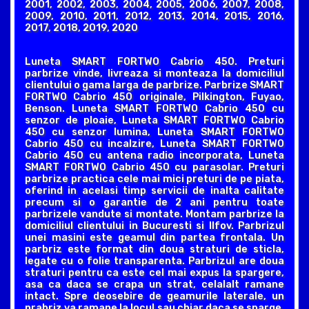
2001, 2002, 2003, 2004, 2005, 2006, 2007, 2008,
2009, 2010, 2011, 2012, 2013, 2014, 2015, 2016,
2017, 2018, 2019, 2020
Luneta SMART FORTWO Cabrio 450. Preturi
parbrize vinde, livreaza si monteaza la domiciliul
clientului o gama larga de parbrize. Parbrize SMART
FORTWO Cabrio 450 originale, Pilkington, Fuyao,
Benson. Luneta SMART FORTWO Cabrio 450 cu
senzor de ploaie, Luneta SMART FORTWO Cabrio
450 cu senzor lumina, Luneta SMART FORTWO
Cabrio 450 cu incalzire, Luneta SMART FORTWO
Cabrio 450 cu antena radio incorporata, Luneta
SMART FORTWO Cabrio 450 cu parasolar. Preturi
parbrize practica cele mai mici preturi de pe piata,
oferind in acelasi timp servicii de inalta calitate
precum si o garantie de 2 ani pentru toate
parbrizele vandute si montate. Montam parbrize la
domiciliul clientului in Bucuresti si Ilfov. Parbrizul
unei masini este geamul din partea frontala. Un
parbriz este format din doua straturi de sticla,
legate cu o folie transparenta. Parbrizul are doua
straturi pentru ca este cel mai expus la spargere,
asa ca daca se crapa un strat, celalalt ramane
intact. Spre deosebire de geamurile laterale, un
prabriz va ramane la locul sau chiar daca se sparge,