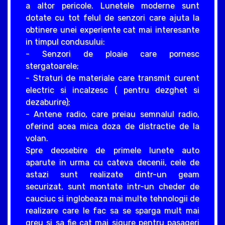
a altor pericole. Lunetele moderne sunt
dotate cu tot felul de senzori care ajuta la
obtinere unei experiente cat mai interesante
in timpul condusului:
- Senzori de ploaie care pornesc
stergatoarele;
- Straturi de materiale care transmit curent
electric si incalzesc ( pentru dezghet si
dezaburire);
- Antene radio, care preiau semnalul radio,
oferind acea mica doza de distractie de la
volan.
Spre deosebire de primele lunete auto
aparute in urma cu cateva decenii, cele de
astazi sunt realizate dintr-un geam
securizat, sunt montate intr-un cheder de
cauciuc si inglobeaza mai multe tehnologii de
realizare care le fac sa se sparga mult mai
greu si sa fie cat mai sigure pentru pasageri