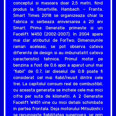
conceptul si masoara doar 2,5 metri, fiind
produs la Smartville, Hambach – Franta.
Smart Times 2018 se organizeaza chiar la
fabrica si serbeaza aniversarea a 20 ani
Smart. Prima Generatie primeste si un
Facelift W450 (2002-2007). In 2004 apare
mai clar atributul de ForTwo. Dimensiunile
raman aceleasi, se pot observa cateva
diferente de design si au imbunatatit cateva
caracteristici tehnice. Primul motor pe
benzina a fost de 0.6 apoi a aparut unul mai
“fiabil” de 0.7, iar dieselul de 0.8 poate fi
considerat cel mai fiabil/reusit dintre cele
trei. La capitolul consum real de combustibil,
cu aceasta generatie se incheie cele mai mici
cifre per suta de kilometri. A 2 Generatie
Facelift W451 vine cu mici detalii schimbate
in partea frontala. Deja motorului Mitsubishi i
se recunoaste fiabilitatea superioara, iar prin