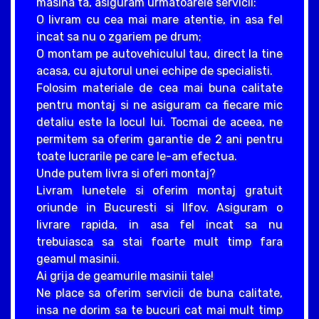
masina ta, asiguram urmatoarele servicii:
O livram cu cea mai mare atentie, in asa fel
incat sa nu o zgariem pe drum;
O montam pe autovehiculul tau, direct la tine
acasa, cu ajutorul unei echipe de specialisti.
Folosim materiale de cea mai buna calitate
pentru montaj si ne asiguram ca fiecare mic
detaliu este la locul lui. Tocmai de aceea, ne
permitem sa oferim garantie de 2 ani pentru
toate lucrarile pe care le-am efectua.
Unde putem livra si oferi montaj?
Livram lunetele si oferim montaj gratuit
oriunde in Bucuresti si Ilfov. Asiguram o
livrare rapida, in asa fel incat sa nu
trebuiasca sa stai foarte mult timp fara
geamul masinii.
Ai grija de geamurile masinii tale!
Ne place sa oferim servicii de buna calitate,
insa ne dorim sa te bucuri cat mai mult timp