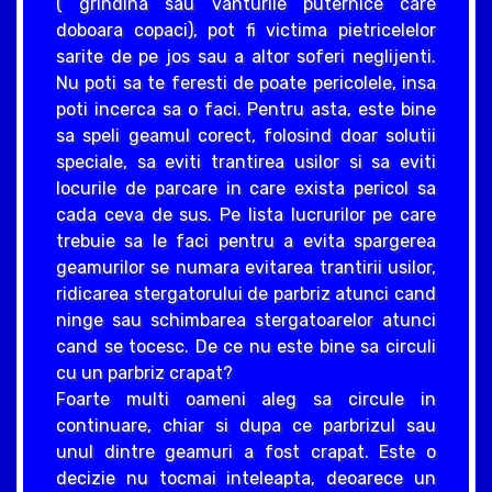
( grindina sau vanturile puternice care
doboara copaci), pot fi victima pietricelelor
sarite de pe jos sau a altor soferi neglijenti.
Nu poti sa te feresti de poate pericolele, insa
poti incerca sa o faci. Pentru asta, este bine
sa speli geamul corect, folosind doar solutii
speciale, sa eviti trantirea usilor si sa eviti
locurile de parcare in care exista pericol sa
cada ceva de sus. Pe lista lucrurilor pe care
trebuie sa le faci pentru a evita spargerea
geamurilor se numara evitarea trantirii usilor,
ridicarea stergatorului de parbriz atunci cand
ninge sau schimbarea stergatoarelor atunci
cand se tocesc. De ce nu este bine sa circuli
cu un parbriz crapat?
Foarte multi oameni aleg sa circule in
continuare, chiar si dupa ce parbrizul sau
unul dintre geamuri a fost crapat. Este o
decizie nu tocmai inteleapta, deoarece un