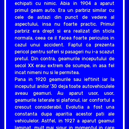
echipati cu nimic. Abia in 1904 a aparut
primul geam auto. Era un parbriz similar cu
cele de astazi din punct de vedere al
aspectului, insa nu foarte practic. Primul
parbriz era drept si era realizat din sticla
normala, ceea ce il facea foarte periculos in
cazul unui accident. Faptul ca prezenta
pericol pentru soferi si pasageri nu i-a scazut
pretul. Din contra, geamurile inceputului de
secol XX erau extrem de scumpe, in asa fel
incat nimeni nu si le permitea.
Pana in 1920 geamurile sau ieftinit iar la
inceputul anilor ‘30 deja toate autovehiculele
aveau geamuri. Au aparut usor, usor,
geamurile laterale si plafonul, iar confortul a
crescut considerabil. Evolutia a fost una
constanta dupa aparitia acestor pati ale
vehiculelor. Astfel, in 1927 a aparut geamul
laminat, mult mai sigur in momentul in care