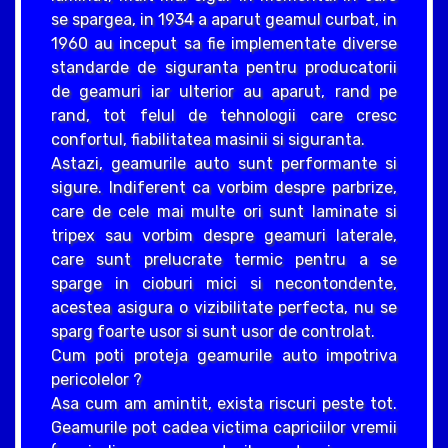
se spargea, in 1934 a aparut geamul curbat, in
1960 au inceput sa fie implementate diverse
standarde de siguranta pentru producatorii
de geamuri iar ulterior au aparut, rand pe
rand, tot felul de tehnologii care cresc
confortul, fiabilitatea masinii si siguranta.
Astazi, geamurile auto sunt performante si
sigure. Indiferent ca vorbim despre parbrize,
care de cele mai multe ori sunt laminate si
tripex sau vorbim despre geamuri laterale,
care sunt prelucrate termic pentru a se
sparge in cioburi mici si necontondente,
acestea asigura o vizibilitate perfecta, nu se
sparg foarte usor si sunt usor de controlat.
Cum poti proteja geamurile auto impotriva
pericolelor ?
Asa cum am amintit, exista riscuri peste tot.
Geamurile pot cadea victima capriciilor vremii