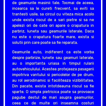
de geamurile masinii tale. Tocmai de aceea,
incearca sa le cureti frecvent, sa eviti sa
trantesti usile, sa circul cu viteza mica acolo
unde exista riscul de a sari pietre si sa ne
apelezi ori de cate ori apare o crapatura in
parbriz, luneta sau geamurile laterale. Daca
nu este o crapatura foarte mare, exista si
solutii prin care poate sa fie reparata.
Geamurile auto, indiferent ca este vorba
despre parbrize, lunete sau geamuri laterale,
au o importanta uriasa in timpul rularii
autovehiculului. Acestea protejeaza pasagerii
impotriva vantului si pericolelor de pe drum,
au rol aerodinamic si faciliteaza vizibilitatea.
Din pacate, exista intotdeauna riscul sa fie
sparte. O simpla pietricica poate sa provoace
pagube destul de mari asupra geamurilor,
ceea ce de multe ori inseamna costuri