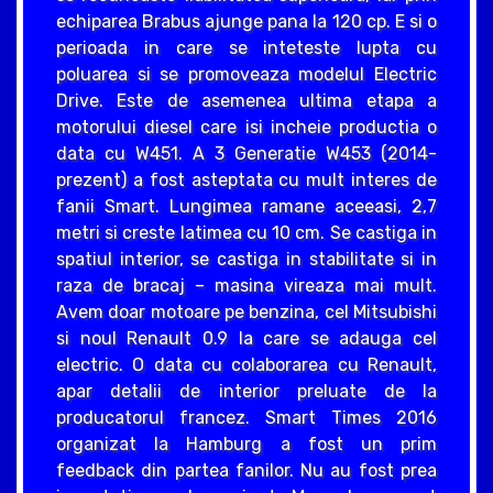
echiparea Brabus ajunge pana la 120 cp. E si o
perioada in care se inteteste lupta cu
poluarea si se promoveaza modelul Electric
Drive. Este de asemenea ultima etapa a
motorului diesel care isi incheie productia o
data cu W451. A 3 Generatie W453 (2014-
prezent) a fost asteptata cu mult interes de
fanii Smart. Lungimea ramane aceeasi, 2,7
metri si creste latimea cu 10 cm. Se castiga in
spatiul interior, se castiga in stabilitate si in
raza de bracaj – masina vireaza mai mult.
Avem doar motoare pe benzina, cel Mitsubishi
si noul Renault 0.9 la care se adauga cel
electric. O data cu colaborarea cu Renault,
apar detalii de interior preluate de la
producatorul francez. Smart Times 2016
organizat la Hamburg a fost un prim
feedback din partea fanilor. Nu au fost prea