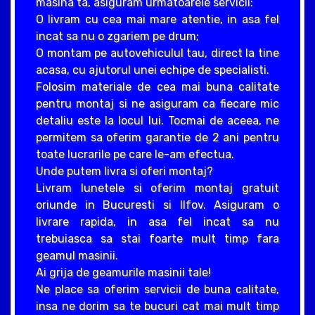
masina ta, asiguram urmatoarele servicii:
O livram cu cea mai mare atentie, in asa fel
incat sa nu o zgariem pe drum;
O montam pe autovehiculul tau, direct la tine
acasa, cu ajutorul unei echipe de specialisti.
Folosim materiale de cea mai buna calitate
pentru montaj si ne asiguram ca fiecare mic
detaliu este la locul lui. Tocmai de aceea, ne
permitem sa oferim garantie de 2 ani pentru
toate lucrarile pe care le-am efectua.
Unde putem livra si oferi montaj?
Livram lunetele si oferim montaj gratuit
oriunde in Bucuresti si Ilfov. Asiguram o
livrare rapida, in asa fel incat sa nu
trebuiasca sa stai foarte mult timp fara
geamul masinii.
Ai grija de geamurile masinii tale!
Ne place sa oferim servicii de buna calitate,
insa ne dorim sa te bucuri cat mai mult timp