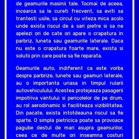
de geamurile masinii tale. Tocmai de aceea,
incearca sa le cureti frecvent, sa eviti sa
trantesti usile, sa circul cu viteza mica acolo
unde exista riscul de a sari pietre si sa ne
apelezi ori de cate ori apare o crapatura in
parbriz, luneta sau geamurile laterale. Daca
nu este o crapatura foarte mare, exista si
solutii prin care poate sa fie reparata.
Geamurile auto, indiferent ca este vorba
despre parbrize, lunete sau geamuri laterale,
au o importanta uriasa in timpul rularii
autovehiculului. Acestea protejeaza pasagerii
impotriva vantului si pericolelor de pe drum,
au rol aerodinamic si faciliteaza vizibilitatea.
Din pacate, exista intotdeauna riscul sa fie
sparte. O simpla pietricica poate sa provoace
pagube destul de mari asupra geamurilor,
ceea ce de multe ori inseamna costuri