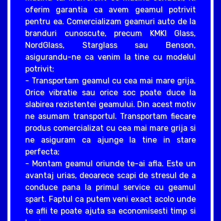
oferim garantia ca avem geamul potrivit
pentru ea. Comercializam geamuri auto de la
branduri cunoscute, precum KMKI Glass,
NordGlass, Starglass sau Benson,
asigurandu-ne ca venim la tine cu modelul
potrivit;
- Transportam geamul cu cea mai mare grija.
Orice vibratie sau orice soc poate duce la
slabirea rezistentei geamului. Din acest motiv
ne asumam transportul. Transportam fiecare
produs comercializat cu cea mai mare grija si
ne asiguram ca ajunge la tine in stare
perfecta;
- Montam geamul oriunde te-ai afla. Este un
avantaj urias, deoarece scapi de stresul de a
conduce pana la primul service cu geamul
spart. Faptul ca putem veni exact acolo unde
te afli te poate ajuta sa economisesti timp si