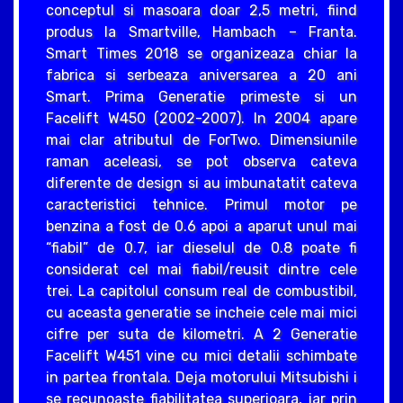
conceptul si masoara doar 2,5 metri, fiind
produs la Smartville, Hambach – Franta.
Smart Times 2018 se organizeaza chiar la
fabrica si serbeaza aniversarea a 20 ani
Smart. Prima Generatie primeste si un
Facelift W450 (2002-2007). In 2004 apare
mai clar atributul de ForTwo. Dimensiunile
raman aceleasi, se pot observa cateva
diferente de design si au imbunatatit cateva
caracteristici tehnice. Primul motor pe
benzina a fost de 0.6 apoi a aparut unul mai
“fiabil” de 0.7, iar dieselul de 0.8 poate fi
considerat cel mai fiabil/reusit dintre cele
trei. La capitolul consum real de combustibil,
cu aceasta generatie se incheie cele mai mici
cifre per suta de kilometri. A 2 Generatie
Facelift W451 vine cu mici detalii schimbate
in partea frontala. Deja motorului Mitsubishi i
se recunoaste fiabilitatea superioara, iar prin