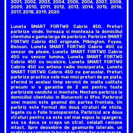
2001, 2002, 2003, 2004, 2005, 2006, 2007, 2008,
2009, 2010, 2011, 2012, 2013, 2014, 2015, 2016,
2017, 2018, 2019, 2020
Luneta SMART FORTWO Cabrio 450. Preturi
parbrize vinde, livreaza si monteaza la domiciliul
clientului o gama larga de parbrize. Parbrize SMART
FORTWO Cabrio 450 originale, Pilkington, Fuyao,
Benson. Luneta SMART FORTWO Cabrio 450 cu
senzor de ploaie, Luneta SMART FORTWO Cabrio
450 cu senzor lumina, Luneta SMART FORTWO
Cabrio 450 cu incalzire, Luneta SMART FORTWO
Cabrio 450 cu antena radio incorporata, Luneta
SMART FORTWO Cabrio 450 cu parasolar. Preturi
parbrize practica cele mai mici preturi de pe piata,
oferind in acelasi timp servicii de inalta calitate
precum si o garantie de 2 ani pentru toate
parbrizele vandute si montate. Montam parbrize la
domiciliul clientului in Bucuresti si Ilfov. Parbrizul
unei masini este geamul din partea frontala. Un
parbriz este format din doua straturi de sticla,
legate cu o folie transparenta. Parbrizul are doua
straturi pentru ca este cel mai expus la spargere,
asa ca daca se crapa un strat, celalalt ramane
intact. Spre deosebire de geamurile laterale, un
prabriz va ramane la locul sau chiar daca se sparge,