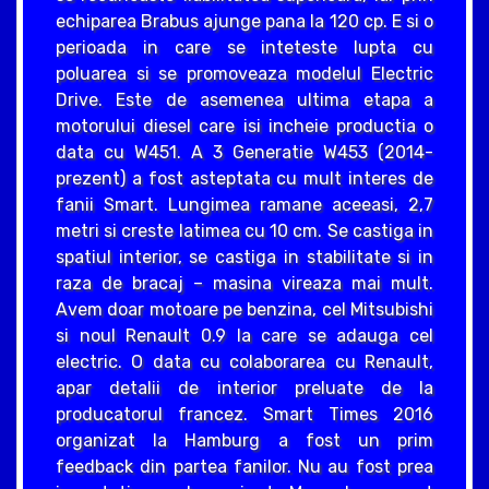
echiparea Brabus ajunge pana la 120 cp. E si o
perioada in care se inteteste lupta cu
poluarea si se promoveaza modelul Electric
Drive. Este de asemenea ultima etapa a
motorului diesel care isi incheie productia o
data cu W451. A 3 Generatie W453 (2014-
prezent) a fost asteptata cu mult interes de
fanii Smart. Lungimea ramane aceeasi, 2,7
metri si creste latimea cu 10 cm. Se castiga in
spatiul interior, se castiga in stabilitate si in
raza de bracaj – masina vireaza mai mult.
Avem doar motoare pe benzina, cel Mitsubishi
si noul Renault 0.9 la care se adauga cel
electric. O data cu colaborarea cu Renault,
apar detalii de interior preluate de la
producatorul francez. Smart Times 2016
organizat la Hamburg a fost un prim
feedback din partea fanilor. Nu au fost prea