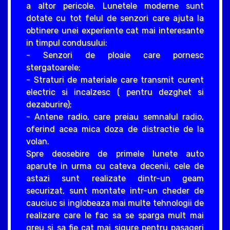
a altor pericole. Lunetele moderne sunt
dotate cu tot felul de senzori care ajuta la
obtinere unei experiente cat mai interesante
in timpul condusului:
- Senzori de ploaie care pornesc
stergatoarele;
- Straturi de materiale care transmit curent
electric si incalzesc ( pentru dezghet si
dezaburire);
- Antene radio, care preiau semnalul radio,
oferind acea mica doza de distractie de la
volan.
Spre deosebire de primele lunete auto
aparute in urma cu cateva decenii, cele de
astazi sunt realizate dintr-un geam
securizat, sunt montate intr-un cheder de
cauciuc si inglobeaza mai multe tehnologii de
realizare care le fac sa se sparga mult mai
greu si sa fie cat mai sigure pentru pasageri