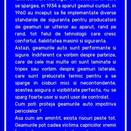
se spargea, in 1934 a aparut geamul curbat, in
1960 au inceput sa fie implementate diverse
standarde de siguranta pentru producatorii
de geamuri iar ulterior au aparut, rand pe
rand, tot felul de tehnologii care cresc
confortul, fiabilitatea masinii si siguranta.
Astazi, geamurile auto sunt performante si
sigure. Indiferent ca vorbim despre parbrize,
care de cele mai multe ori sunt laminate si
tripex sau vorbim despre geamuri laterale,
care sunt prelucrate termic pentru a se
sparge in cioburi mici si necontondente,
acestea asigura o vizibilitate perfecta, nu se
sparg foarte usor si sunt usor de controlat.
Cum poti proteja geamurile auto impotriva
pericolelor ?
Asa cum am amintit, exista riscuri peste tot.
Geamurile pot cadea victima capriciilor vremii