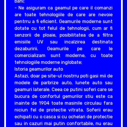
bani;
- Ne asiguram ca geamul pe care il comanzi
are toate tehnologiile de care are nevoie
pentrru a fi eficient. Geamurile moderne sunt
dotate cu tot felul de tehnologii, cum ar fi
senzorii de ploaie, posibilitatea de a filtra
emisiile UV sau incalzirea destinata
dezaburirii. Geamurile pe care le
comercializam sunt moderne, cu toate
tehnologiile moderne inglobate;
Istoria geamurilor auto
Astazi, doar pe site-ul nostrru poti gasi mii de
modele de parbrize auto, lunete auto sau
geamuri laterale. Ceea ce putini soferi care se
bucura de confortul gemurilor stiu este ca
inainte de 1904 toate masinile circulau fara
niciun fel de protectie vitrata. Soferii erau
echipati cu o casca si cu ochelari de protectie
sau in cazuri mai putin confortabile, nu erau