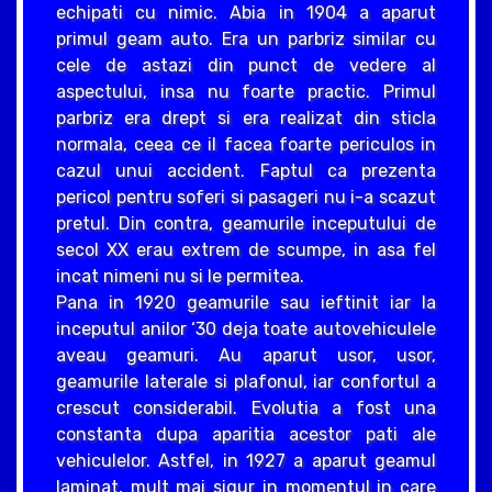
echipati cu nimic. Abia in 1904 a aparut
primul geam auto. Era un parbriz similar cu
cele de astazi din punct de vedere al
aspectului, insa nu foarte practic. Primul
parbriz era drept si era realizat din sticla
normala, ceea ce il facea foarte periculos in
cazul unui accident. Faptul ca prezenta
pericol pentru soferi si pasageri nu i-a scazut
pretul. Din contra, geamurile inceputului de
secol XX erau extrem de scumpe, in asa fel
incat nimeni nu si le permitea.
Pana in 1920 geamurile sau ieftinit iar la
inceputul anilor ‘30 deja toate autovehiculele
aveau geamuri. Au aparut usor, usor,
geamurile laterale si plafonul, iar confortul a
crescut considerabil. Evolutia a fost una
constanta dupa aparitia acestor pati ale
vehiculelor. Astfel, in 1927 a aparut geamul
laminat, mult mai sigur in momentul in care