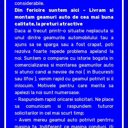
considerabile.
Din fericire suntem aici – Livram si
montam geamuri auto de cea mai buna
calitate, la preturi atractive
Daca ai trecut printr-o situatie neplacuta si
unul dintre geamurile automobilului tau a
ajuns sa se sparga sau a fost crapat, poti
rezolva foarte repede problema apeland la
noi. Suntem o companie cu istorie bogata in
comercializarea si montarea geamurilor auto
si atunci cand ai nevoie de noi ( in Bucuresti
sau Ilfov ), venim rapid cu geamul potrivit si il
inlocuim. Motivele pentru care merita sa
apelezi la noi sunt numeroase:
- Raspundem rapid oricarei solicitari. Ne place
sa comunicam si raspundem tuturor
solicitarilor in cel mai scurt timp;
- Avem mereu geamul auto potrivit pentrru
masina ta. Indiferent ce masina conduci, iti