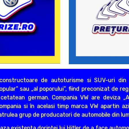
onstructoare de autoturisme si SUV-uri din 
ular” sau „al poporului”, fiind preconizat de re
e cetatean german. Compania VW are deviza „A
ompania si în acelasi timp marca VW apartin a
atrulea grup de producatori de automobile din lum
a existenta dorintei lui Hitler de a face automobi