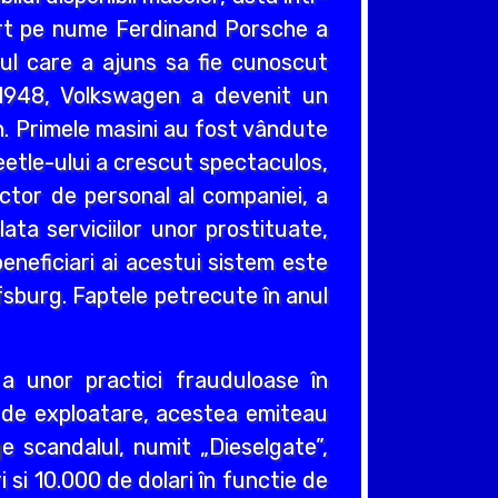
gart pe nume Ferdinand Porsche a
icul care a ajuns sa fie cunoscut
l 1948, Volkswagen a devenit un
n. Primele masini au fost vândute
eetle-ului a crescut spectaculos,
ctor de personal al companiei, a
ta serviciilor unor prostituate,
eneficiari ai acestui sistem este
lfsburg. Faptele petrecute în anul
a unor practici frauduloase în
 de exploatare, acestea emiteau
ge scandalul, numit „Dieselgate”,
 si 10.000 de dolari în functie de