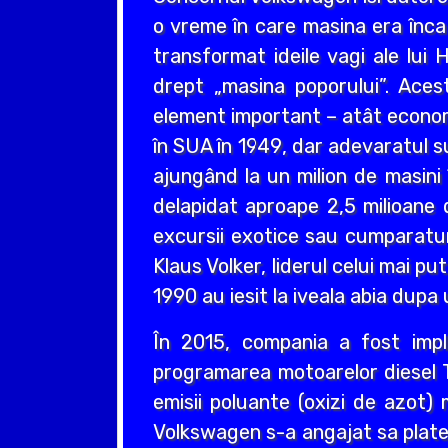
o vreme în care masina era înca
transformat ideile vagi ale lui 
drept „masina poporului”. Aces
element important – atât economi
în SUA în 1949, dar adevaratul s
ajungând la un milion de masini
delapidat aproape 2,5 milioane 
excursii exotice sau cumparaturi
Klaus Volker, liderul celui mai p
1990 au iesit la iveala abia dupa
În 2015, compania a fost impl
programarea motoarelor diesel 
emisii poluante (oxizi de azot) 
Volkswagen s-a angajat sa plateas