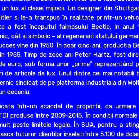
 un lux al clasei mijlocii. Un designer din Stutt
Hitler si le-a transpus în realitate printr-un veh
ta a fost începutul faimosului Beetle. In anu
c, cât si simbolic – al regenerarii statului germa
ucces vine din 1950. În doar cinci ani, productia B
 în 1955. Timp de zece ani Peter Hartz, fost dire
de euro, sub forma unor „prime” reprezentând pla
 de articole de lux. Unul dintre cei mai notabili b
uternic sindicat de pe platforma industriala din Wo
 un deceniu.
icata într-un scandal de proportii, ca urmare 
TDI produse între 2009-2015. În conditii normale
mult peste limitele legale. În SUA, pentru a stin
ca tuturor clientilor înselati între 5.100 de dolari