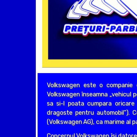
Volkswagen este o companie c
Volkswagen înseamna „vehicul pop
sa si-l poata cumpara oricar
dragoste pentru automobil”). C
(Volkswagen AG), ca marime al p
Concernul Volkswagen îsi datoreaz