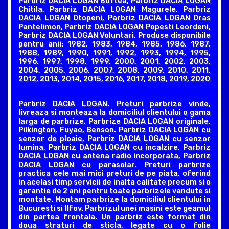
Parbriz DACIA LOGAN Buftea, Parbriz DACIA LOGAN
Chitila, Parbriz DACIA LOGAN Magurele, Parbriz
DACIA LOGAN Otopeni, Parbriz DACIA LOGAN Oras
Pantelimon, Parbriz DACIA LOGAN Popesti Leordeni,
Parbriz DACIA LOGAN Voluntari. Produse disponibile
pentru anii: 1982, 1983, 1984, 1985, 1986, 1987,
1988, 1989, 1990, 1991, 1992, 1993, 1994, 1995,
1996, 1997, 1998, 1999, 2000, 2001, 2002, 2003,
2004, 2005, 2006, 2007, 2008, 2009, 2010, 2011,
2012, 2013, 2014, 2015, 2016, 2017, 2018, 2019, 2020
Parbriz DACIA LOGAN. Preturi parbrize vinde,
livreaza si monteaza la domiciliul clientului o gama
larga de parbrize. Parbrize DACIA LOGAN originale,
Pilkington, Fuyao, Benson. Parbriz DACIA LOGAN cu
senzor de ploaie, Parbriz DACIA LOGAN cu senzor
lumina, Parbriz DACIA LOGAN cu incalzire, Parbriz
DACIA LOGAN cu antena radio incorporata, Parbriz
DACIA LOGAN cu parasolar. Preturi parbrize
practica cele mai mici preturi de pe piata, oferind
in acelasi timp servicii de inalta calitate precum si o
garantie de 2 ani pentru toate parbrizele vandute si
montate. Montam parbrize la domiciliul clientului in
Bucuresti si Ilfov. Parbrizul unei masini este geamul
din partea frontala. Un parbriz este format din
doua straturi de sticla, legate cu o folie