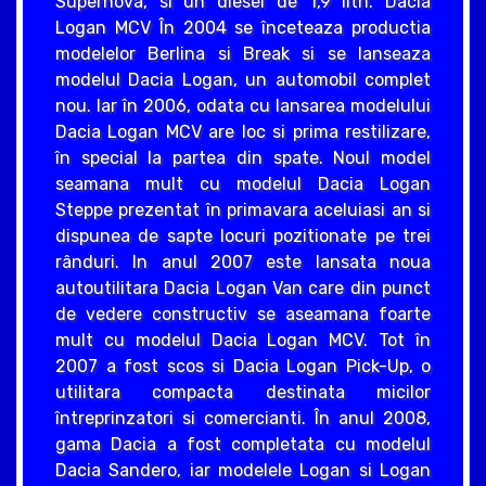
Supernova, si un diesel de 1,9 litri. Dacia
Logan MCV În 2004 se înceteaza productia
modelelor Berlina si Break si se lanseaza
modelul Dacia Logan, un automobil complet
nou. Iar în 2006, odata cu lansarea modelului
Dacia Logan MCV are loc si prima restilizare,
în special la partea din spate. Noul model
seamana mult cu modelul Dacia Logan
Steppe prezentat în primavara aceluiasi an si
dispunea de sapte locuri pozitionate pe trei
rânduri. In anul 2007 este lansata noua
autoutilitara Dacia Logan Van care din punct
de vedere constructiv se aseamana foarte
mult cu modelul Dacia Logan MCV. Tot în
2007 a fost scos si Dacia Logan Pick-Up, o
utilitara compacta destinata micilor
întreprinzatori si comercianti. În anul 2008,
gama Dacia a fost completata cu modelul
Dacia Sandero, iar modelele Logan si Logan