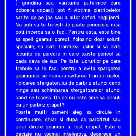
( grindina sau vanturile puternice care
doboara copaci), pot fi victima pietricelelor
sarite de pe jos sau a altor soferi neglijenti.
Nu poti sa te feresti de poate pericolele, insa
poti incerca sa o faci. Pentru asta, este bine
sa speli geamul corect, folosind doar solutii
speciale, sa eviti trantirea usilor si sa eviti
locurile de parcare in care exista pericol sa
cada ceva de sus. Pe lista lucrurilor pe care
trebuie sa le faci pentru a evita spargerea
geamurilor se numara evitarea trantirii usilor,
ridicarea stergatorului de parbriz atunci cand
ninge sau schimbarea stergatoarelor atunci
cand se tocesc. De ce nu este bine sa circuli
cu un parbriz crapat?
Foarte multi oameni aleg sa circule in
continuare, chiar si dupa ce parbrizul sau
unul dintre geamuri a fost crapat. Este o
decizie nu tocmai inteleapta, deoarece un