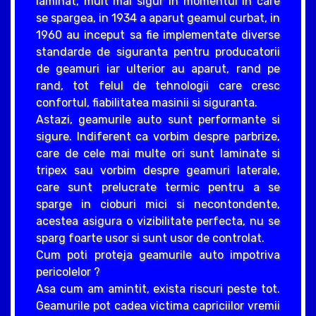
laminat, mult mai sigur in momentul in care
se spargea, in 1934 a aparut geamul curbat, in
1960 au inceput sa fie implementate diverse
standarde de siguranta pentru producatorii
de geamuri iar ulterior au aparut, rand pe
rand, tot felul de tehnologii care cresc
confortul, fiabilitatea masinii si siguranta.
Astazi, geamurile auto sunt performante si
sigure. Indiferent ca vorbim despre parbrize,
care de cele mai multe ori sunt laminate si
tripex sau vorbim despre geamuri laterale,
care sunt prelucrate termic pentru a se
sparge in cioburi mici si necontondente,
acestea asigura o vizibilitate perfecta, nu se
sparg foarte usor si sunt usor de controlat.
Cum poti proteja geamurile auto impotriva
pericolelor ?
Asa cum am amintit, exista riscuri peste tot.
Geamurile pot cadea victima capriciilor vremii