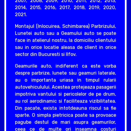
2007, 2008, 2009, 2010, 2011, 2012, 2013,
2014, 2015, 2016, 2017, 2018, 2019, 2020,
2021.
Montajul (Inlocuirea, Schimbarea) Parbrizului,
Lunetei auto sau a Geamului auto se poate
face in atelierul nostru, la domiciliu clientului
sau in orice locatie aleasa de client in orice
sector din Bucuresti si Ilfov.
Geamurile auto, indiferent ca este vorba
despre parbrize, lunete sau geamuri laterale,
au o importanta uriasa in timpul rularii
autovehiculului. Acestea protejeaza pasagerii
impotriva vantului si pericolelor de pe drum,
au rol aerodinamic si faciliteaza vizibilitatea.
Din pacate, exista intotdeauna riscul sa fie
sparte. O simpla pietricica poate sa provoace
pagube destul de mari asupra geamurilor,
ceea ce de multe ori inseamna costuri