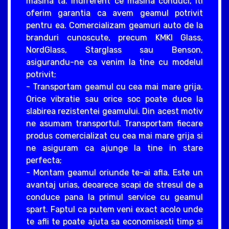
masina ta. Indiferent ce masina conduci, iti
oferim garantia ca avem geamul potrivit
pentru ea. Comercializam geamuri auto de la
branduri cunoscute, precum KMKI Glass,
NordGlass, Starglass sau Benson,
asigurandu-ne ca venim la tine cu modelul
potrivit;
- Transportam geamul cu cea mai mare grija.
Orice vibratie sau orice soc poate duce la
slabirea rezistentei geamului. Din acest motiv
ne asumam transportul. Transportam fiecare
produs comercializat cu cea mai mare grija si
ne asiguram ca ajunge la tine in stare
perfecta;
- Montam geamul oriunde te-ai afla. Este un
avantaj urias, deoarece scapi de stresul de a
conduce pana la primul service cu geamul
spart. Faptul ca putem veni exact acolo unde
te afli te poate ajuta sa economisesti timp si