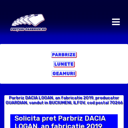
Parbriz DACIA LOGAN, an fabricatie 2019, producator
GUARDIAN, vandut in BUCIUMENI, ILFOV, cod postal 70266
Solicita pret Parbriz DACIA
LOGAN, an fabricatie 2019