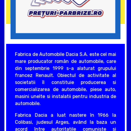
Fabrica de Automobile Dacia S.A. este cel mai
mare producator român de automobile, care
din septembrie 1999 s-a alaturat grupului
francez Renault. Obiectul de activitate al
societatii îl constituie producerea si
comercializarea de automobile, piese auto,
masini unelte si instalatii pentru industria de
automobile.
Fabrica Dacia a luat nastere în 1966 la
Colibasi, judesul Arges, având la baza un
acord între autoritatile comuniste si