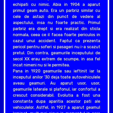
echipati cu nimic. Abia in 1904 a aparut
primul geam auto. Era un parbriz similar cu
cele de astazi din punct de vedere al
aspectului, insa nu foarte practic. Primul
parbriz era drept si era realizat din sticla
normala, ceea ce il facea foarte periculos in
cazul unui accident. Faptul ca prezenta
pericol pentru soferi si pasageri nu i-a scazut
pretul. Din contra, geamurile inceputului de
secol XX erau extrem de scumpe, in asa fel
incat nimeni nu si le permitea.
Pana in 1920 geamurile sau ieftinit iar la
inceputul anilor ‘30 deja toate autovehiculele
aveau geamuri. Au aparut usor, usor,
geamurile laterale si plafonul, iar confortul a
crescut considerabil. Evolutia a fost una
constanta dupa aparitia acestor pati ale
vehiculelor. Astfel, in 1927 a aparut geamul