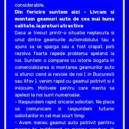
considerabile.
Din fericire suntem aici – Livram si
montam geamuri auto de cea mai buna
calitate, la preturi atractive
Daca ai trecut printr-o situatie neplacuta si
unul dintre geamurile automobilului tau a
ajuns sa se sparga sau a fost crapat, poti
rezolva foarte repede problema apeland la
noi. Suntem o companie cu istorie bogata in
comercializarea si montarea geamurilor auto
si atunci cand ai nevoie de noi ( in Bucuresti
sau Ilfov ), venim rapid cu geamul potrivit si il
inlocuim. Motivele pentru care merita sa
apelezi la noi sunt numeroase:
- Raspundem rapid oricarei solicitari. Ne place
sa comunicam si raspundem tuturor
solicitarilor in cel mai scurt timp;
- Avem mereu geamul auto potrivit pentrru