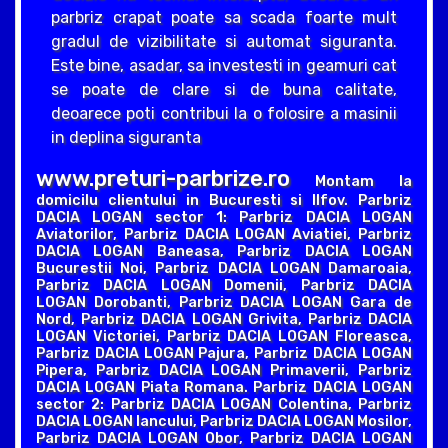
parbriz crapat poate sa scada foarte mult
gradul de vizibilitate si automat siguranta.
Este bine, asadar, sa investesti in geamuri cat
se poate de clare si de buna calitate,
deoarece poti contribui la o folosire a masinii
in deplina siguranta
www.preturi-parbrize.ro
Montam la
domicilu clientului in Bucuresti si Ilfov. Parbriz
DACIA LOGAN sector 1: Parbriz DACIA LOGAN
Aviatorilor, Parbriz DACIA LOGAN Aviatiei, Parbriz
DACIA LOGAN Baneasa, Parbriz DACIA LOGAN
Bucurestii Noi, Parbriz DACIA LOGAN Damaroaia,
Parbriz DACIA LOGAN Domenii, Parbriz DACIA
LOGAN Dorobanti, Parbriz DACIA LOGAN Gara de
Nord, Parbriz DACIA LOGAN Grivita, Parbriz DACIA
LOGAN Victoriei, Parbriz DACIA LOGAN Floreasca,
Parbriz DACIA LOGAN Pajura, Parbriz DACIA LOGAN
Pipera, Parbriz DACIA LOGAN Primaverii, Parbriz
DACIA LOGAN Piata Romana. Parbriz DACIA LOGAN
sector 2: Parbriz DACIA LOGAN Colentina, Parbriz
DACIA LOGAN Iancului, Parbriz DACIA LOGAN Mosilor,
Parbriz DACIA LOGAN Obor, Parbriz DACIA LOGAN