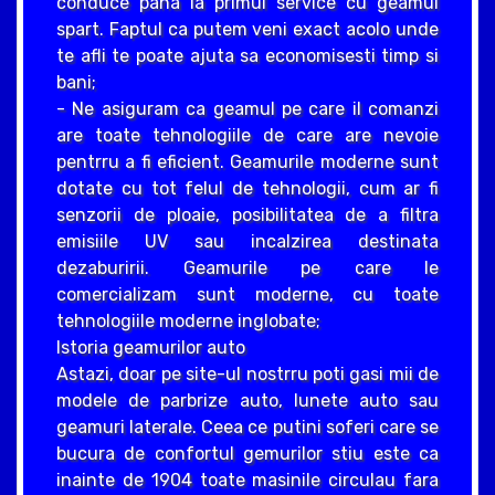
conduce pana la primul service cu geamul
spart. Faptul ca putem veni exact acolo unde
te afli te poate ajuta sa economisesti timp si
bani;
- Ne asiguram ca geamul pe care il comanzi
are toate tehnologiile de care are nevoie
pentrru a fi eficient. Geamurile moderne sunt
dotate cu tot felul de tehnologii, cum ar fi
senzorii de ploaie, posibilitatea de a filtra
emisiile UV sau incalzirea destinata
dezaburirii. Geamurile pe care le
comercializam sunt moderne, cu toate
tehnologiile moderne inglobate;
Istoria geamurilor auto
Astazi, doar pe site-ul nostrru poti gasi mii de
modele de parbrize auto, lunete auto sau
geamuri laterale. Ceea ce putini soferi care se
bucura de confortul gemurilor stiu este ca
inainte de 1904 toate masinile circulau fara