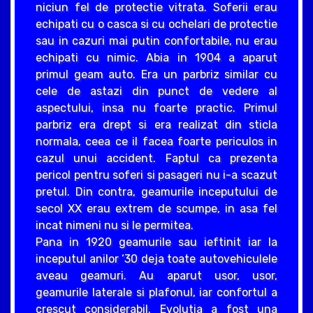
niciun fel de protectie vitrata. Soferii erau
echipati cu o casca si cu ochelari de protectie
sau in cazuri mai putin confortabile, nu erau
echipati cu nimic. Abia in 1904 a aparut
primul geam auto. Era un parbriz similar cu
cele de astazi din punct de vedere al
aspectului, insa nu foarte practic. Primul
parbriz era drept si era realizat din sticla
normala, ceea ce il facea foarte periculos in
cazul unui accident. Faptul ca prezenta
pericol pentru soferi si pasageri nu i-a scazut
pretul. Din contra, geamurile inceputului de
secol XX erau extrem de scumpe, in asa fel
incat nimeni nu si le permitea.
Pana in 1920 geamurile sau ieftinit iar la
inceputul anilor ‘30 deja toate autovehiculele
aveau geamuri. Au aparut usor, usor,
geamurile laterale si plafonul, iar confortul a
crescut considerabil. Evolutia a fost una