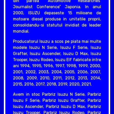
din partea “Automotive Researches’
Journalist Conference” Japonia. In anul
2000, ISUZU depaseste 15 milioane de
motoare diesel produse in unitatile proprii,
consolidandu-si statutul invidiat de leader
mondial.
Producatorul Isuzu a scos pe piata mai multe
modele Isuzu N Serie, Isuzu F Serie, Isuzu
Grafter, Isuzu Ascender, Isuzu D Max, Isuzu
Trooper, Isuzu Rodeo, Isuzu Elf fabricate intre
ani 1994, 1995, 1996, 1997, 1998, 1999, 2000,
2001, 2002, 2003, 2004, 2005, 2006, 2007,
2008, 2009, 2010, 2011, 2012, 2013, 2014,
2015, 2016, 2017, 2018, 2019, 2020, 2021.
Avem in stoc Parbriz Isuzu N Serie, Parbriz
Isuzu F Serie, Parbriz Isuzu Grafter, Parbriz
Isuzu Ascender, Parbriz Isuzu D Max, Parbriz
Isuzu Trooper, Parbriz Isuzu Rodeo, Parbriz