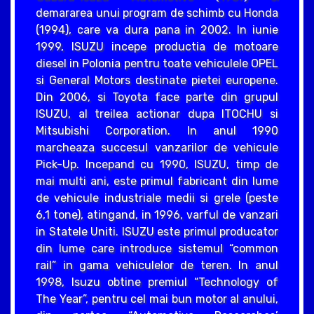
demararea unui program de schimb cu Honda
(1994), care va dura pana in 2002. In iunie
1999, ISUZU incepe productia de motoare
diesel in Polonia pentru toate vehiculele OPEL
si General Motors destinate pietei europene.
Din 2006, si Toyota face parte din grupul
ISUZU, al treilea actionar dupa ITOCHU si
Mitsubishi Corporation. In anul 1990
marcheaza succesul vanzarilor de vehicule
Pick-Up. Incepand cu 1990, ISUZU, timp de
mai multi ani, este primul fabricant din lume
de vehicule industriale medii si grele (peste
6,1 tone), atingand, in 1996, varful de vanzari
in Statele Uniti. ISUZU este primul producator
din lume care introduce sistemul “common
rail” in gama vehiculelor de teren. In anul
1998, Isuzu obtine premiul “Technology of
The Year”, pentru cel mai bun motor al anului,