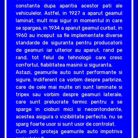
constanta dupa aparitia acestor pati ale
vehiculelor. Astfel, in 1927 a aparut geamul
laminat, mult mai sigur in momentul in care
se spargea, in 1934 a aparut geamul curbat, in
1960 au inceput sa fie implementate diverse
standarde de siguranta pentru producatorii
de geamuri iar ulterior au aparut, rand pe
rand, tot felul de tehnologii care cresc
confortul, fiabilitatea masinii si siguranta.
Astazi, geamurile auto sunt performante si
sigure. Indiferent ca vorbim despre parbrize,
care de cele mai multe ori sunt laminate si
tripex sau vorbim despre geamuri laterale,
care sunt prelucrate termic pentru a se
sparge in cioburi mici si necontondente,
acestea asigura o vizibilitate perfecta, nu se
sparg foarte usor si sunt usor de controlat.
Cum poti proteja geamurile auto impotriva