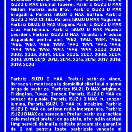
ISUZU D MAX Drumul Taberei, Parbriz ISUZU D MAX
Militari. Parbriz auto Ilfov: Parbriz ISUZU D MAX
Bragadiru, Parbriz ISUZU D MAX Buftea, Parbriz
ISUZU D MAX Chitila, Parbriz ISUZU D MAX Magurele,
Parbriz ISUZU D MAX Otopeni, Parbriz ISUZU D MAX
Oras Pantelimon, Parbriz ISUZU D MAX Popesti
Leordeni, Parbriz ISUZU D MAX Voluntari. Produse
disponibile pentru anii: 1982, 1983, 1984, 1985,
1986, 1987, 1988, 1989, 1990, 1991, 1992, 1993,
1994, 1995, 1996, 1997, 1998, 1999, 2000, 2001,
2002, 2003, 2004, 2005, 2006, 2007, 2008, 2009,
2010, 2011, 2012, 2013, 2014, 2015, 2016, 2017, 2018,
2019, 2020
Parbriz ISUZU D MAX. Preturi parbrize vinde,
livreaza si monteaza la domiciliul clientului o gama
larga de parbrize. Parbrize ISUZU D MAX originale,
Pilkington, Fuyao, Benson. Parbriz ISUZU D MAX cu
senzor de ploaie, Parbriz ISUZU D MAX cu senzor
lumina, Parbriz ISUZU D MAX cu incalzire, Parbriz
ISUZU D MAX cu antena radio incorporata, Parbriz
ISUZU D MAX cu parasolar. Preturi parbrize practica
cele mai mici preturi de pe piata, oferind in acelasi
timp servicii de inalta calitate precum si o garantie
de 2 ani pentru toate parbrizele vandute si