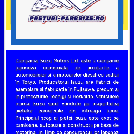
Compania Isuzu Motors Ltd. este o companie
japoneza comerciala de productie a
automobilelor si a motoarelor diesel cu sediul
în Tokyo. Producatorul Isuzu are fabrici de
asamblare si fabricatie în Fujisawa, precum si
în prefecturile Tochigi si Hokkaido. Vehiculele
marca Isuzu sunt vândute pe majoritatea
pietelor comerciale din întreaga lume.
Principalul scop al pietei Isuzu este axat pe
camioane, autobuze si constructii pe baza de
motorina, în timp ce concurentul lor japonez