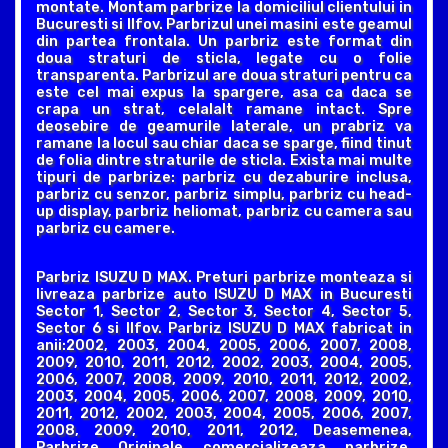
montate. Montam parbrize la domiciliul clientului in
Bucuresti si Ilfov. Parbrizul unei masini este geamul
din partea frontala. Un parbriz este format din
doua straturi de sticla, legate cu o folie
transparenta. Parbrizul are doua straturi pentru ca
este cel mai expus la spargere, asa ca daca se
crapa un strat, celalalt ramane intact. Spre
deosebire de geamurile laterale, un prabriz va
ramane la locul sau chiar daca se sparge, fiind tinut
de folia dintre straturile de sticla. Exista mai multe
tipuri de parbrize: parbriz cu dezaburire inclusa,
parbriz cu senzor, parbriz simplu, parbriz cu head-
up display, parbriz heliomat, parbriz cu camera sau
parbriz cu camere.
Parbriz ISUZU D MAX. Preturi parbrize monteaza si
livreaza parbrize auto ISUZU D MAX in Bucuresti
Sector 1, Sector 2, Sector 3, Sector 4, Sector 5,
Sector 6 si Ilfov. Parbriz ISUZU D MAX fabricat in
anii:2002, 2003, 2004, 2005, 2006, 2007, 2008,
2009, 2010, 2011, 2012, 2002, 2003, 2004, 2005,
2006, 2007, 2008, 2009, 2010, 2011, 2012, 2002,
2003, 2004, 2005, 2006, 2007, 2008, 2009, 2010,
2011, 2012, 2002, 2003, 2004, 2005, 2006, 2007,
2008, 2009, 2010, 2011, 2012, Deasemenea,
Parbrize Originale comercializeaza parbrize,