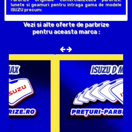
lunete si geamuri pentru intraga gama de modele
ISUZU precum:
Vezi si alte oferte de parbrize
pentru aceasta marca :