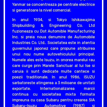
Yanmar se concentreaza pe centrale electrice
si generatoare la nivel comercial.
In anul 1934, si Tokyo Ishikawajima
Shipbuilding & Engineering Co. Ltd
fuzioneaza cu Dot Automible Manufacturing
Inc. si preia noua denumire de Automobile
Industries Co. Ltd.. Societatea este in atentia
guvernului japonez care propune atribuirea
unui nou nume autovehiculului principal.
Numele ales este Isuzu, in onorea marelui rau
care curge prin Marele Sanctuar al lui Ise si
caruia ii sunt dedicate multe cantece si
poezii traditionale. In anul 1986, ISUZU
sarbatoreste atingerea a 3 milioane de unitati
exportate. Internationalizarea marcii
continua cu societatea mixta formata
impreuna cu casa Subaru pentru crearea SIA
Subaru-Isuzu Automotive (1987) si