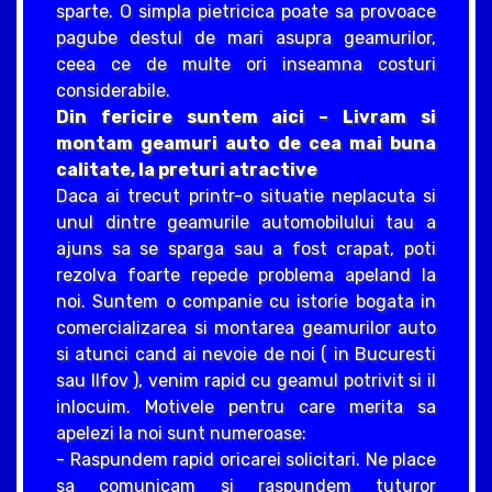
sparte. O simpla pietricica poate sa provoace
pagube destul de mari asupra geamurilor,
ceea ce de multe ori inseamna costuri
considerabile.
Din fericire suntem aici – Livram si
montam geamuri auto de cea mai buna
calitate, la preturi atractive
Daca ai trecut printr-o situatie neplacuta si
unul dintre geamurile automobilului tau a
ajuns sa se sparga sau a fost crapat, poti
rezolva foarte repede problema apeland la
noi. Suntem o companie cu istorie bogata in
comercializarea si montarea geamurilor auto
si atunci cand ai nevoie de noi ( in Bucuresti
sau Ilfov ), venim rapid cu geamul potrivit si il
inlocuim. Motivele pentru care merita sa
apelezi la noi sunt numeroase:
- Raspundem rapid oricarei solicitari. Ne place
sa comunicam si raspundem tuturor