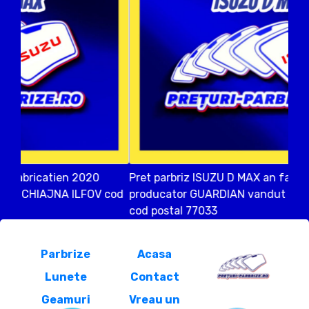
Pret parbriz ISUZU D MAX an fabricatien 2015
producator GUARDIAN vandut in VADU ANEI ILFOV
cod postal 77033
Parbrize
Acasa
Lunete
Contact
Geamuri
Vreau un