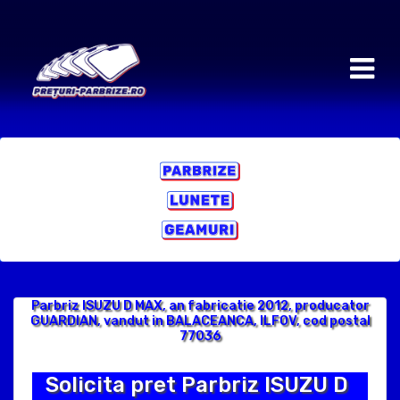
Parbriz ISUZU D MAX, an fabricatie 2012, producator
GUARDIAN, vandut in BALACEANCA, ILFOV, cod postal
77036
Solicita pret Parbriz ISUZU D