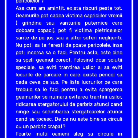
pericolelor ?
Asa cum am amintit, exista riscuri peste tot.
Geamurile pot cadea victima capriciilor vremii
( grindina sau vanturile puternice care
doboara copaci), pot fi victima pietricelelor
sarite de pe jos sau a altor soferi neglijenti.
Nu poti sa te feresti de poate pericolele, insa
poti incerca sa o faci. Pentru asta, este bine
sa speli geamul corect, folosind doar solutii
speciale, sa eviti trantirea usilor si sa eviti
locurile de parcare in care exista pericol sa
cada ceva de sus. Pe lista lucrurilor pe care
trebuie sa le faci pentru a evita spargerea
geamurilor se numara evitarea trantirii usilor,
ridicarea stergatorului de parbriz atunci cand
ninge sau schimbarea stergatoarelor atunci
cand se tocesc. De ce nu este bine sa circuli
cu un parbriz crapat?
Foarte multi oameni aleg sa circule in