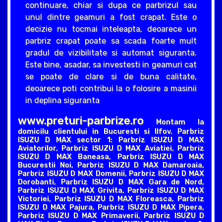
continuare, chiar si dupa ce parbrizul sau
unul dintre geamuri a fost crapat. Este o
decizie nu tocmai inteleapta, deoarece un
parbriz crapat poate sa scada foarte mult
gradul de vizibilitate si automat siguranta.
Este bine, asadar, sa investesti in geamuri cat
se poate de clare si de buna calitate,
deoarece poti contribui la o folosire a masinii
in deplina siguranta
www.preturi-parbrize.ro
Montam la
domicilu clientului in Bucuresti si Ilfov. Parbriz
ISUZU D MAX sector 1: Parbriz ISUZU D MAX
Aviatorilor, Parbriz ISUZU D MAX Aviatiei, Parbriz
ISUZU D MAX Baneasa, Parbriz ISUZU D MAX
Bucurestii Noi, Parbriz ISUZU D MAX Damaroaia,
Parbriz ISUZU D MAX Domenii, Parbriz ISUZU D MAX
Dorobanti, Parbriz ISUZU D MAX Gara de Nord,
Parbriz ISUZU D MAX Grivita, Parbriz ISUZU D MAX
Victoriei, Parbriz ISUZU D MAX Floreasca, Parbriz
ISUZU D MAX Pajura, Parbriz ISUZU D MAX Pipera,
Parbriz ISUZU D MAX Primaverii, Parbriz ISUZU D