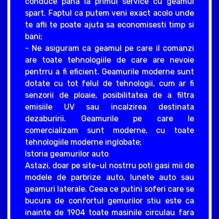
conduce pana la primul service cu geamul
spart. Faptul ca putem veni exact acolo unde
te afli te poate ajuta sa economisesti timp si
bani;
- Ne asiguram ca geamul pe care il comanzi
are toate tehnologiile de care are nevoie
pentrru a fi eficient. Geamurile moderne sunt
dotate cu tot felul de tehnologii, cum ar fi
senzorii de ploaie, posibilitatea de a filtra
emisiile UV sau incalzirea destinata
dezaburirii. Geamurile pe care le
comercializam sunt moderne, cu toate
tehnologiile moderne inglobate;
Istoria geamurilor auto
Astazi, doar pe site-ul nostrru poti gasi mii de
modele de parbrize auto, lunete auto sau
geamuri laterale. Ceea ce putini soferi care se
bucura de confortul gemurilor stiu este ca
inainte de 1904 toate masinile circulau fara