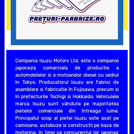
Compania Isuzu Motors Ltd. este o companie
japoneza comerciala de productie a
automobilelor si a motoarelor diesel cu sediul
în Tokyo. Producatorul Isuzu are fabrici de
asamblare si fabricatie în Fujisawa, precum si
în prefecturile Tochigi si Hokkaido. Vehiculele
marca Isuzu sunt vândute pe majoritatea
pietelor comerciale din întreaga lume.
Principalul scop al pietei Isuzu este axat pe
camioane, autobuze si constructii pe baza de
motorina, în timp ce concurentul lor japonez