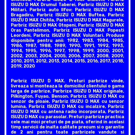
ISUZU D MAX Drumul Taberei, Parbriz ISUZU D MAX
Militari. Parbriz auto Ilfov: Parbriz ISUZU D MAX
Bragadiru, Parbriz ISUZU D MAX Buftea, Parbriz
ISUZU D MAX Chitila, Parbriz ISUZU D MAX Magurele,
Parbriz ISUZU D MAX Otopeni, Parbriz ISUZU D MAX
Oras Pantelimon, Parbriz ISUZU D MAX Popesti
Leordeni, Parbriz ISUZU D MAX Voluntari. Produse
disponibile pentru anii: 1982, 1983, 1984, 1985,
1986, 1987, 1988, 1989, 1990, 1991, 1992, 1993,
1994, 1995, 1996, 1997, 1998, 1999, 2000, 2001,
2002, 2003, 2004, 2005, 2006, 2007, 2008, 2009,
2010, 2011, 2012, 2013, 2014, 2015, 2016, 2017, 2018,
2019, 2020
Parbriz ISUZU D MAX. Preturi parbrize vinde,
livreaza si monteaza la domiciliul clientului o gama
larga de parbrize. Parbrize ISUZU D MAX originale,
Pilkington, Fuyao, Benson. Parbriz ISUZU D MAX cu
senzor de ploaie, Parbriz ISUZU D MAX cu senzor
lumina, Parbriz ISUZU D MAX cu incalzire, Parbriz
ISUZU D MAX cu antena radio incorporata, Parbriz
ISUZU D MAX cu parasolar. Preturi parbrize practica
cele mai mici preturi de pe piata, oferind in acelasi
timp servicii de inalta calitate precum si o garantie
de 2 ani pentru toate parbrizele vandute si