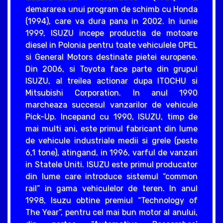
demararea unui program de schimb cu Honda
(1994), care va dura pana in 2002. In iunie
1999, ISUZU incepe productia de motoare
diesel in Polonia pentru toate vehiculele OPEL
si General Motors destinate pietei europene.
Din 2006, si Toyota face parte din grupul
ISUZU, al treilea actionar dupa ITOCHU si
Mitsubishi Corporation. In anul 1990
marcheaza succesul vanzarilor de vehicule
Pick-Up. Incepand cu 1990, ISUZU, timp de
mai multi ani, este primul fabricant din lume
de vehicule industriale medii si grele (peste
6,1 tone), atingand, in 1996, varful de vanzari
in Statele Uniti. ISUZU este primul producator
din lume care introduce sistemul “common
rail” in gama vehiculelor de teren. In anul
1998, Isuzu obtine premiul “Technology of
The Year”, pentru cel mai bun motor al anului,