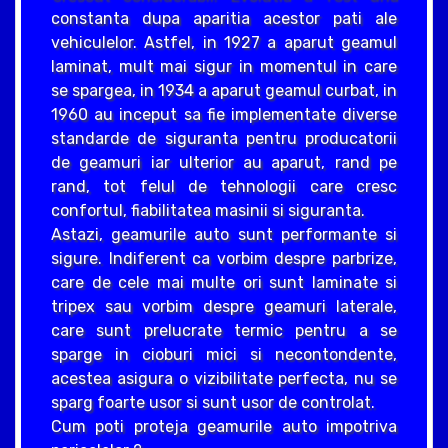
constanta dupa aparitia acestor pati ale
vehiculelor. Astfel, in 1927 a aparut geamul
laminat, mult mai sigur in momentul in care
se spargea, in 1934 a aparut geamul curbat, in
1960 au inceput sa fie implementate diverse
standarde de siguranta pentru producatorii
de geamuri iar ulterior au aparut, rand pe
rand, tot felul de tehnologii care cresc
confortul, fiabilitatea masinii si siguranta.
Astazi, geamurile auto sunt performante si
sigure. Indiferent ca vorbim despre parbrize,
care de cele mai multe ori sunt laminate si
tripex sau vorbim despre geamuri laterale,
care sunt prelucrate termic pentru a se
sparge in cioburi mici si necontondente,
acestea asigura o vizibilitate perfecta, nu se
sparg foarte usor si sunt usor de controlat.
Cum poti proteja geamurile auto impotriva