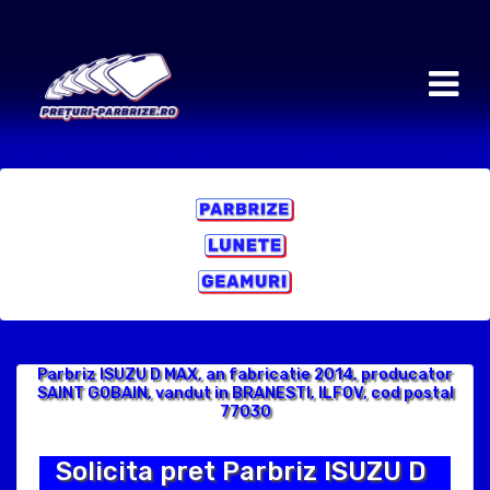
Parbriz ISUZU D MAX, an fabricatie 2014, producator
SAINT GOBAIN, vandut in BRANESTI, ILFOV, cod postal
77030
Solicita pret Parbriz ISUZU D