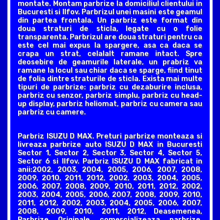
montate. Montam parbrize la domiciliul clientului in
Bucuresti si Ilfov. Parbrizul unei masini este geamul
din partea frontala. Un parbriz este format din
doua straturi de sticla, legate cu o folie
transparenta. Parbrizul are doua straturi pentru ca
este cel mai expus la spargere, asa ca daca se
crapa un strat, celalalt ramane intact. Spre
deosebire de geamurile laterale, un prabriz va
ramane la locul sau chiar daca se sparge, fiind tinut
de folia dintre straturile de sticla. Exista mai multe
tipuri de parbrize: parbriz cu dezaburire inclusa,
parbriz cu senzor, parbriz simplu, parbriz cu head-
up display, parbriz heliomat, parbriz cu camera sau
parbriz cu camere.
Parbriz ISUZU D MAX. Preturi parbrize monteaza si
livreaza parbrize auto ISUZU D MAX in Bucuresti
Sector 1, Sector 2, Sector 3, Sector 4, Sector 5,
Sector 6 si Ilfov. Parbriz ISUZU D MAX fabricat in
anii:2002, 2003, 2004, 2005, 2006, 2007, 2008,
2009, 2010, 2011, 2012, 2002, 2003, 2004, 2005,
2006, 2007, 2008, 2009, 2010, 2011, 2012, 2002,
2003, 2004, 2005, 2006, 2007, 2008, 2009, 2010,
2011, 2012, 2002, 2003, 2004, 2005, 2006, 2007,
2008, 2009, 2010, 2011, 2012, Deasemenea,
Parbrize Originale comercializeaza parbrize,