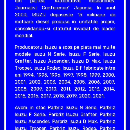
din partea “Automotive Researches’
Journalist Conference” Japonia. In anul
2000, ISUZU depaseste 15 milioane de
motoare diesel produse in unitatile proprii,
consolidandu-si statutul invidiat de leader
mondial.
Producatorul Isuzu a scos pe piata mai multe
modele Isuzu N Serie, Isuzu F Serie, Isuzu
Grafter, Isuzu Ascender, Isuzu D Max, Isuzu
Trooper, Isuzu Rodeo, Isuzu Elf fabricate intre
ani 1994, 1995, 1996, 1997, 1998, 1999, 2000,
2001, 2002, 2003, 2004, 2005, 2006, 2007,
2008, 2009, 2010, 2011, 2012, 2013, 2014,
2015, 2016, 2017, 2018, 2019, 2020, 2021.
Avem in stoc Parbriz Isuzu N Serie, Parbriz
Isuzu F Serie, Parbriz Isuzu Grafter, Parbriz
Isuzu Ascender, Parbriz Isuzu D Max, Parbriz
Isuzu Trooper, Parbriz Isuzu Rodeo, Parbriz