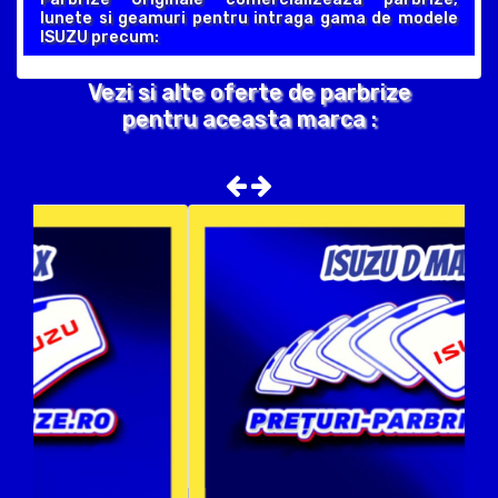
lunete si geamuri pentru intraga gama de modele
ISUZU precum:
Vezi si alte oferte de parbrize
pentru aceasta marca :