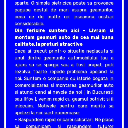
sparte. O simpla pietricica poate sa provoace
pagube destul de mari asupra geamurilor,
ceea ce de multe ori inseamna costuri
considerabile.
Din fericire suntem aici – Livram si
montam geamuri auto de cea mai buna
calitate, la preturi atractive
Daca ai trecut printr-o situatie neplacuta si
unul dintre geamurile automobilului tau a
ajuns sa se sparga sau a fost crapat, poti
rezolva foarte repede problema apeland la
noi. Suntem o companie cu istorie bogata in
comercializarea si montarea geamurilor auto
si atunci cand ai nevoie de noi ( in Bucuresti
sau Ilfov ), venim rapid cu geamul potrivit si il
inlocuim. Motivele pentru care merita sa
apelezi la noi sunt numeroase:
- Raspundem rapid oricarei solicitari. Ne place
sa comunicam si raspundem tuturor