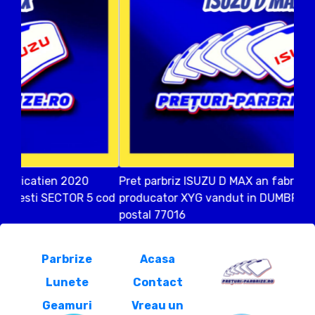
Pret parbriz ISUZU D MAX an fabricatien 2014
producator XYG vandut in DUMBRAVENI ILFOV cod
postal 77016
Parbrize
Acasa
Lunete
Contact
Geamuri
Vreau un