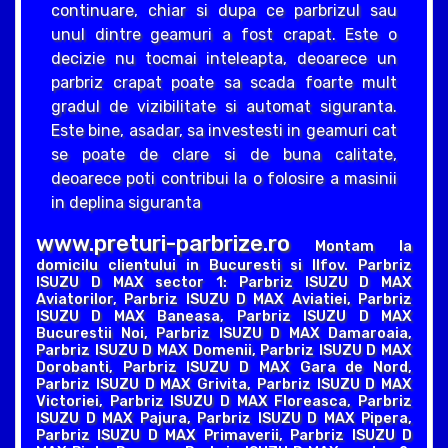
continuare, chiar si dupa ce parbrizul sau
unul dintre geamuri a fost crapat. Este o
decizie nu tocmai inteleapta, deoarece un
parbriz crapat poate sa scada foarte mult
gradul de vizibilitate si automat siguranta.
Este bine, asadar, sa investesti in geamuri cat
se poate de clare si de buna calitate,
deoarece poti contribui la o folosire a masinii
in deplina siguranta
www.preturi-parbrize.ro
Montam la
domicilu clientului in Bucuresti si Ilfov. Parbriz
ISUZU D MAX sector 1: Parbriz ISUZU D MAX
Aviatorilor, Parbriz ISUZU D MAX Aviatiei, Parbriz
ISUZU D MAX Baneasa, Parbriz ISUZU D MAX
Bucurestii Noi, Parbriz ISUZU D MAX Damaroaia,
Parbriz ISUZU D MAX Domenii, Parbriz ISUZU D MAX
Dorobanti, Parbriz ISUZU D MAX Gara de Nord,
Parbriz ISUZU D MAX Grivita, Parbriz ISUZU D MAX
Victoriei, Parbriz ISUZU D MAX Floreasca, Parbriz
ISUZU D MAX Pajura, Parbriz ISUZU D MAX Pipera,
Parbriz ISUZU D MAX Primaverii, Parbriz ISUZU D