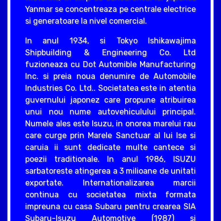
Yanmar se concentreaza pe centrale electrice
si generatoare la nivel comercial.
In anul 1934, si Tokyo Ishikawajima
Shipbuilding & Engineering Co. Ltd
fuzioneaza cu Dot Automible Manufacturing
Inc. si preia noua denumire de Automobile
Industries Co. Ltd.. Societatea este in atentia
guvernului japonez care propune atribuirea
unui nou nume autovehiculului principal.
Numele ales este Isuzu, in onorea marelui rau
care curge prin Marele Sanctuar al lui Ise si
caruia ii sunt dedicate multe cantece si
poezii traditionale. In anul 1986, ISUZU
sarbatoreste atingerea a 3 milioane de unitati
exportate. Internationalizarea marcii
continua cu societatea mixta formata
impreuna cu casa Subaru pentru crearea SIA
Subaru-Isuzu Automotive (1987) si