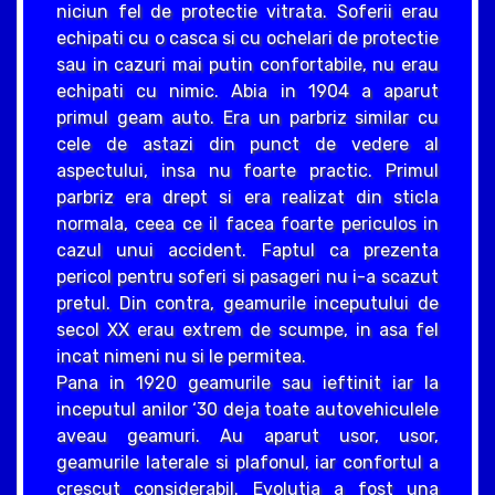
niciun fel de protectie vitrata. Soferii erau
echipati cu o casca si cu ochelari de protectie
sau in cazuri mai putin confortabile, nu erau
echipati cu nimic. Abia in 1904 a aparut
primul geam auto. Era un parbriz similar cu
cele de astazi din punct de vedere al
aspectului, insa nu foarte practic. Primul
parbriz era drept si era realizat din sticla
normala, ceea ce il facea foarte periculos in
cazul unui accident. Faptul ca prezenta
pericol pentru soferi si pasageri nu i-a scazut
pretul. Din contra, geamurile inceputului de
secol XX erau extrem de scumpe, in asa fel
incat nimeni nu si le permitea.
Pana in 1920 geamurile sau ieftinit iar la
inceputul anilor ‘30 deja toate autovehiculele
aveau geamuri. Au aparut usor, usor,
geamurile laterale si plafonul, iar confortul a
crescut considerabil. Evolutia a fost una