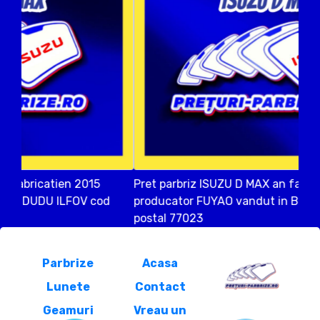
Pret parbriz ISUZU D MAX an fabricatien 2012
producator FUYAO vandut in BERCENI ILFOV cod
postal 77023
Parbrize
Acasa
Lunete
Contact
Geamuri
Vreau un