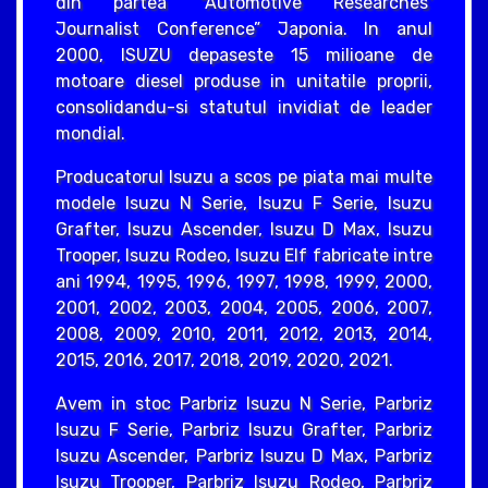
din partea “Automotive Researches’
Journalist Conference” Japonia. In anul
2000, ISUZU depaseste 15 milioane de
motoare diesel produse in unitatile proprii,
consolidandu-si statutul invidiat de leader
mondial.
Producatorul Isuzu a scos pe piata mai multe
modele Isuzu N Serie, Isuzu F Serie, Isuzu
Grafter, Isuzu Ascender, Isuzu D Max, Isuzu
Trooper, Isuzu Rodeo, Isuzu Elf fabricate intre
ani 1994, 1995, 1996, 1997, 1998, 1999, 2000,
2001, 2002, 2003, 2004, 2005, 2006, 2007,
2008, 2009, 2010, 2011, 2012, 2013, 2014,
2015, 2016, 2017, 2018, 2019, 2020, 2021.
Avem in stoc Parbriz Isuzu N Serie, Parbriz
Isuzu F Serie, Parbriz Isuzu Grafter, Parbriz
Isuzu Ascender, Parbriz Isuzu D Max, Parbriz
Isuzu Trooper, Parbriz Isuzu Rodeo, Parbriz