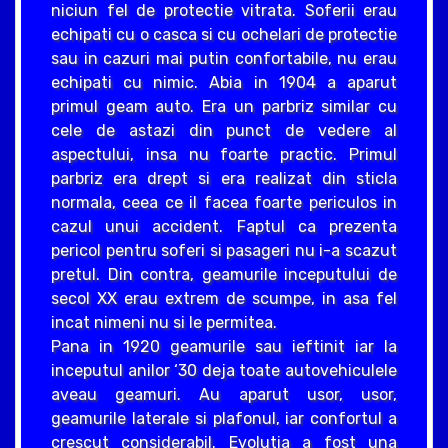
niciun fel de protectie vitrata. Soferii erau
echipati cu o casca si cu ochelari de protectie
sau in cazuri mai putin confortabile, nu erau
echipati cu nimic. Abia in 1904 a aparut
primul geam auto. Era un parbriz similar cu
cele de astazi din punct de vedere al
aspectului, insa nu foarte practic. Primul
parbriz era drept si era realizat din sticla
normala, ceea ce il facea foarte periculos in
cazul unui accident. Faptul ca prezenta
pericol pentru soferi si pasageri nu i-a scazut
pretul. Din contra, geamurile inceputului de
secol XX erau extrem de scumpe, in asa fel
incat nimeni nu si le permitea.
Pana in 1920 geamurile sau ieftinit iar la
inceputul anilor ‘30 deja toate autovehiculele
aveau geamuri. Au aparut usor, usor,
geamurile laterale si plafonul, iar confortul a
crescut considerabil. Evolutia a fost una