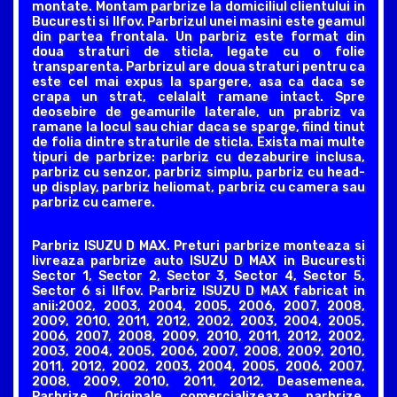
montate. Montam parbrize la domiciliul clientului in
Bucuresti si Ilfov. Parbrizul unei masini este geamul
din partea frontala. Un parbriz este format din
doua straturi de sticla, legate cu o folie
transparenta. Parbrizul are doua straturi pentru ca
este cel mai expus la spargere, asa ca daca se
crapa un strat, celalalt ramane intact. Spre
deosebire de geamurile laterale, un prabriz va
ramane la locul sau chiar daca se sparge, fiind tinut
de folia dintre straturile de sticla. Exista mai multe
tipuri de parbrize: parbriz cu dezaburire inclusa,
parbriz cu senzor, parbriz simplu, parbriz cu head-
up display, parbriz heliomat, parbriz cu camera sau
parbriz cu camere.
Parbriz ISUZU D MAX. Preturi parbrize monteaza si
livreaza parbrize auto ISUZU D MAX in Bucuresti
Sector 1, Sector 2, Sector 3, Sector 4, Sector 5,
Sector 6 si Ilfov. Parbriz ISUZU D MAX fabricat in
anii:2002, 2003, 2004, 2005, 2006, 2007, 2008,
2009, 2010, 2011, 2012, 2002, 2003, 2004, 2005,
2006, 2007, 2008, 2009, 2010, 2011, 2012, 2002,
2003, 2004, 2005, 2006, 2007, 2008, 2009, 2010,
2011, 2012, 2002, 2003, 2004, 2005, 2006, 2007,
2008, 2009, 2010, 2011, 2012, Deasemenea,
Parbrize Originale comercializeaza parbrize,