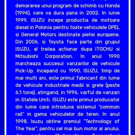
demararea unui program de schimb cu Honda
(1994), care va dura pana in 2002. In iunie
1999, ISUZU incepe productia de motoare
diesel in Polonia pentru toate vehiculele OPEL
si General Motors destinate pietei europene.
Din 2006, si Toyota face parte din grupul
ISUZU, al treilea actionar dupa ITOCHU si
Mitsubishi Corporation. In anul 1990
marcheaza succesul vanzarilor de vehicule
Pick-Up. Incepand cu 1990, ISUZU, timp de
mai multi ani, este primul fabricant din lume
de vehicule industriale medii si grele (peste
6,1 tone), atingand, in 1996, varful de vanzari
in Statele Uniti. ISUZU este primul producator
din lume care introduce sistemul “common
rail” in gama vehiculelor de teren. In anul
1998, Isuzu obtine premiul “Technology of
The Year”, pentru cel mai bun motor al anului,