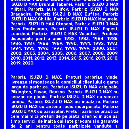
ISUZU D MAX Drumul Taberei, Parbriz ISUZU D MAX
Militari. Parbriz auto Ilfov: Parbriz ISUZU D MAX
Bragadiru, Parbriz ISUZU D MAX Buftea, Parbriz
ISUZU D MAX Chitila, Parbriz ISUZU D MAX Magurele,
Parbriz ISUZU D MAX Otopeni, Parbriz ISUZU D MAX
Oras Pantelimon, Parbriz ISUZU D MAX Popesti
Leordeni, Parbriz ISUZU D MAX Voluntari. Produse
disponibile pentru anii: 1982, 1983, 1984, 1985,
1986, 1987, 1988, 1989, 1990, 1991, 1992, 1993,
1994, 1995, 1996, 1997, 1998, 1999, 2000, 2001,
2002, 2003, 2004, 2005, 2006, 2007, 2008, 2009,
2010, 2011, 2012, 2013, 2014, 2015, 2016, 2017, 2018,
2019, 2020
Parbriz ISUZU D MAX. Preturi parbrize vinde,
livreaza si monteaza la domiciliul clientului o gama
larga de parbrize. Parbrize ISUZU D MAX originale,
Pilkington, Fuyao, Benson. Parbriz ISUZU D MAX cu
senzor de ploaie, Parbriz ISUZU D MAX cu senzor
lumina, Parbriz ISUZU D MAX cu incalzire, Parbriz
ISUZU D MAX cu antena radio incorporata, Parbriz
ISUZU D MAX cu parasolar. Preturi parbrize practica
cele mai mici preturi de pe piata, oferind in acelasi
timp servicii de inalta calitate precum si o garantie
de 2 ani pentru toate parbrizele vandute si