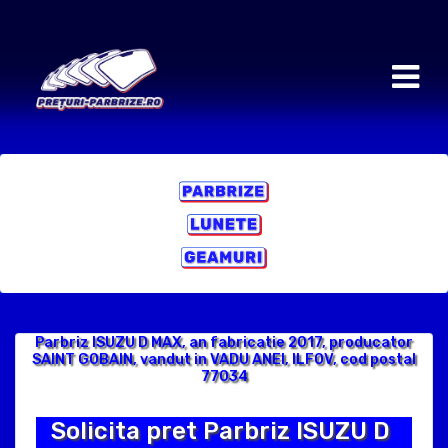
Parbriz ISUZU D MAX, an fabricatie 2017, producator
SAINT GOBAIN, vandut in VADU ANEI, ILFOV, cod postal
77034
Solicita pret Parbriz ISUZU D