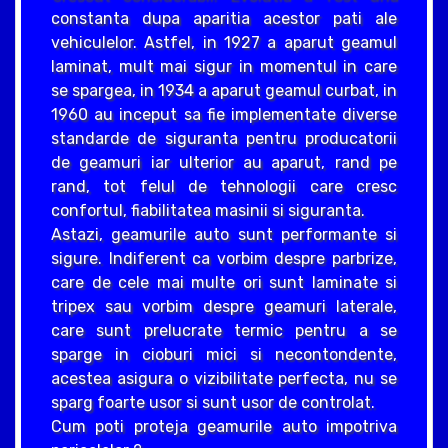
constanta dupa aparitia acestor pati ale
vehiculelor. Astfel, in 1927 a aparut geamul
laminat, mult mai sigur in momentul in care
se spargea, in 1934 a aparut geamul curbat, in
1960 au inceput sa fie implementate diverse
standarde de siguranta pentru producatorii
de geamuri iar ulterior au aparut, rand pe
rand, tot felul de tehnologii care cresc
confortul, fiabilitatea masinii si siguranta.
Astazi, geamurile auto sunt performante si
sigure. Indiferent ca vorbim despre parbrize,
care de cele mai multe ori sunt laminate si
tripex sau vorbim despre geamuri laterale,
care sunt prelucrate termic pentru a se
sparge in cioburi mici si necontondente,
acestea asigura o vizibilitate perfecta, nu se
sparg foarte usor si sunt usor de controlat.
Cum poti proteja geamurile auto impotriva