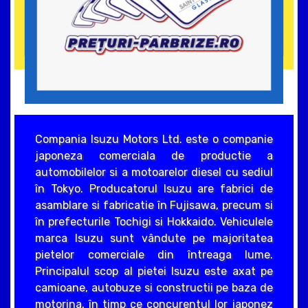
Compania Isuzu Motors Ltd. este o companie
japoneza comerciala de productie a
automobilelor si a motoarelor diesel cu sediul
în Tokyo. Producatorul Isuzu are fabrici de
asamblare si fabricatie în Fujisawa, precum si
în prefecturile Tochigi si Hokkaido. Vehiculele
marca Isuzu sunt vândute pe majoritatea
pietelor comerciale din întreaga lume.
Principalul scop al pietei Isuzu este axat pe
camioane, autobuze si constructii pe baza de
motorina, în timp ce concurentul lor japonez