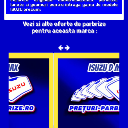
lunete si geamuri pentru intraga gama de modele
ISUZU precum:
Vezi si alte oferte de parbrize
pentru aceasta marca :