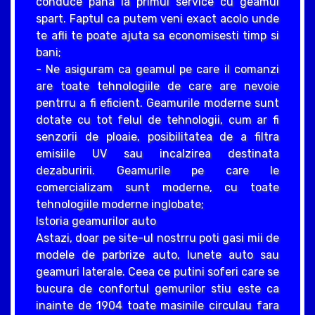
conduce pana la primul service cu geamul
spart. Faptul ca putem veni exact acolo unde
te afli te poate ajuta sa economisesti timp si
bani;
- Ne asiguram ca geamul pe care il comanzi
are toate tehnologiile de care are nevoie
pentrru a fi eficient. Geamurile moderne sunt
dotate cu tot felul de tehnologii, cum ar fi
senzorii de ploaie, posibilitatea de a filtra
emisiile UV sau incalzirea destinata
dezaburirii. Geamurile pe care le
comercializam sunt moderne, cu toate
tehnologiile moderne inglobate;
Istoria geamurilor auto
Astazi, doar pe site-ul nostrru poti gasi mii de
modele de parbrize auto, lunete auto sau
geamuri laterale. Ceea ce putini soferi care se
bucura de confortul gemurilor stiu este ca
inainte de 1904 toate masinile circulau fara