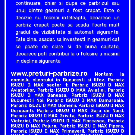
continuare, chiar si dupa ce parbrizul sau
unul dintre geamuri a fost crapat. Este o
decizie nu tocmai inteleapta, deoarece un
parbriz crapat poate sa scada foarte mult
gradul de vizibilitate si automat siguranta.
Este bine, asadar, sa investesti in geamuri cat
se poate de clare si de buna calitate,
deoarece poti contribui la o folosire a masinii
in deplina siguranta
www.preturi-parbrize.ro
Montam la
domicilu clientului in Bucuresti si Ilfov. Parbriz
ISUZU D MAX sector 1: Parbriz ISUZU D MAX
Aviatorilor, Parbriz ISUZU D MAX Aviatiei, Parbriz
ISUZU D MAX Baneasa, Parbriz ISUZU D MAX
Bucurestii Noi, Parbriz ISUZU D MAX Damaroaia,
Parbriz ISUZU D MAX Domenii, Parbriz ISUZU D MAX
Dorobanti, Parbriz ISUZU D MAX Gara de Nord,
Parbriz ISUZU D MAX Grivita, Parbriz ISUZU D MAX
Victoriei, Parbriz ISUZU D MAX Floreasca, Parbriz
ISUZU D MAX Pajura, Parbriz ISUZU D MAX Pipera,
Parbriz ISUZU D MAX Primaverii, Parbriz ISUZU D