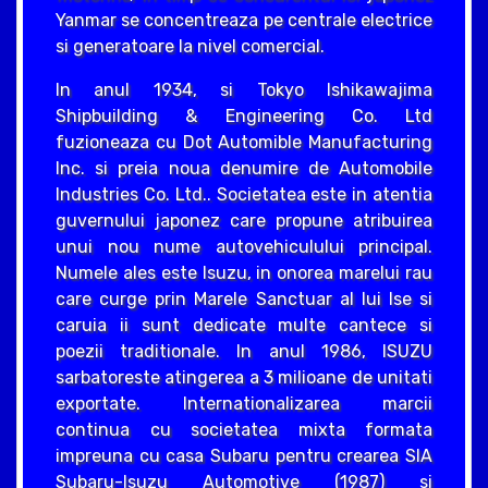
Yanmar se concentreaza pe centrale electrice
si generatoare la nivel comercial.
In anul 1934, si Tokyo Ishikawajima
Shipbuilding & Engineering Co. Ltd
fuzioneaza cu Dot Automible Manufacturing
Inc. si preia noua denumire de Automobile
Industries Co. Ltd.. Societatea este in atentia
guvernului japonez care propune atribuirea
unui nou nume autovehiculului principal.
Numele ales este Isuzu, in onorea marelui rau
care curge prin Marele Sanctuar al lui Ise si
caruia ii sunt dedicate multe cantece si
poezii traditionale. In anul 1986, ISUZU
sarbatoreste atingerea a 3 milioane de unitati
exportate. Internationalizarea marcii
continua cu societatea mixta formata
impreuna cu casa Subaru pentru crearea SIA
Subaru-Isuzu Automotive (1987) si