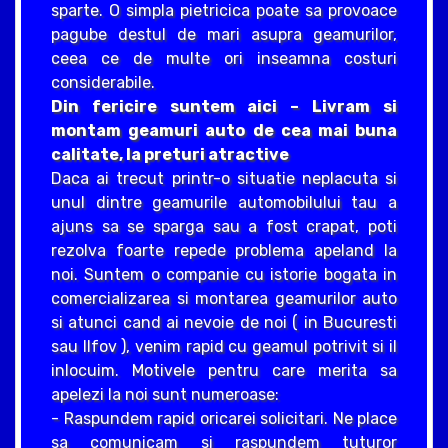
sparte. O simpla pietricica poate sa provoace
pagube destul de mari asupra geamurilor,
ceea ce de multe ori inseamna costuri
considerabile.
Din fericire suntem aici – Livram si
montam geamuri auto de cea mai buna
calitate, la preturi atractive
Daca ai trecut printr-o situatie neplacuta si
unul dintre geamurile automobilului tau a
ajuns sa se sparga sau a fost crapat, poti
rezolva foarte repede problema apeland la
noi. Suntem o companie cu istorie bogata in
comercializarea si montarea geamurilor auto
si atunci cand ai nevoie de noi ( in Bucuresti
sau Ilfov ), venim rapid cu geamul potrivit si il
inlocuim. Motivele pentru care merita sa
apelezi la noi sunt numeroase:
- Raspundem rapid oricarei solicitari. Ne place
sa comunicam si raspundem tuturor