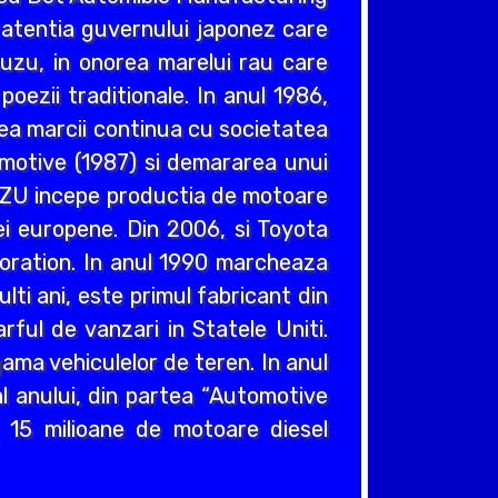
n atentia guvernului japonez care
suzu, in onorea marelui rau care
oezii traditionale. In anul 1986,
rea marcii continua cu societatea
otive (1987) si demararea unui
SUZU incepe productia de motoare
ei europene. Din 2006, si Toyota
poration. In anul 1990 marcheaza
ti ani, este primul fabricant din
rful de vanzari in Statele Uniti.
ama vehiculelor de teren. In anul
l anului, din partea “Automotive
 15 milioane de motoare diesel