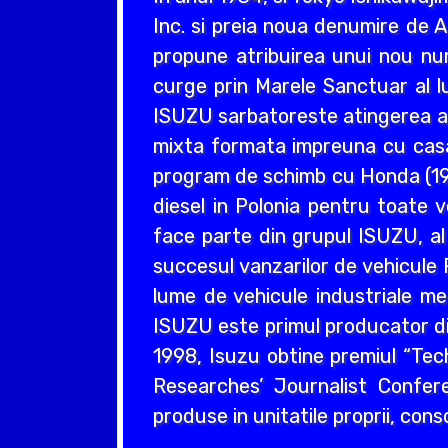
Inc. si preia noua denumire de A
propune atribuirea unui nou num
curge prin Marele Sanctuar al lu
ISUZU sarbatoreste atingerea a 3
mixta formata impreuna cu cas
program de schimb cu Honda (199
diesel in Polonia pentru toate 
face parte din grupul ISUZU, al
succesul vanzarilor de vehicule 
lume de vehicule industriale med
ISUZU este primul producator din
1998, Isuzu obtine premiul “Tec
Researches’ Journalist Confer
produse in unitatile proprii, cons