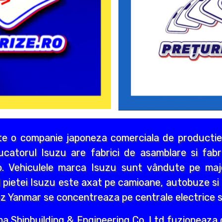
e o companie japoneza comerciala de productie 
ucatorul Isuzu are fabrici de asamblare si fabr
do. Vehiculele marca Isuzu sunt vândute pe majo
al pietei Isuzu este axat pe camioane, autobuze si
ez Yanmar se concentreaza pe centrale electrice si
jima Shipbuilding & Engineering Co. Ltd fuzioneaz