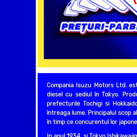
Compania Isuzu Motors Ltd. est
diesel cu sediul în Tokyo. Prod
prefecturile Tochigi si Hokkai
întreaga lume. Principalul scop 
în timp ce concurentul lor japon
In anul 1934, si Tokyo Ishikawa