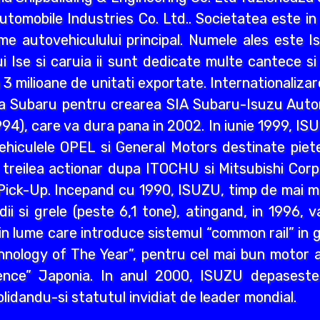
utomobile Industries Co. Ltd.. Societatea este i
e autovehiculului principal. Numele ales este I
i Ise si caruia ii sunt dedicate multe cantece si p
 milioane de unitati exportate. Internationaliza
a Subaru pentru crearea SIA Subaru-Isuzu Autom
4), care va dura pana in 2002. In iunie 1999, I
vehiculele OPEL si General Motors destinate piet
 treilea actionar dupa ITOCHU si Mitsubishi Cor
Pick-Up. Incepand cu 1990, ISUZU, timp de mai mul
ii si grele (peste 6,1 tone), atingand, in 1996, va
 lume care introduce sistemul “common rail” in g
hnology of The Year”, pentru cel mai bun motor a
ence” Japonia. In anul 2000, ISUZU depaseste
olidandu-si statutul invidiat de leader mondial.