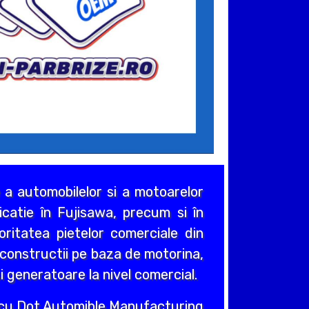
a automobilelor si a motoarelor
icatie în Fujisawa, precum si în
ritatea pietelor comerciale din
 constructii pe baza de motorina,
 generatoare la nivel comercial.
a cu Dot Automible Manufacturing