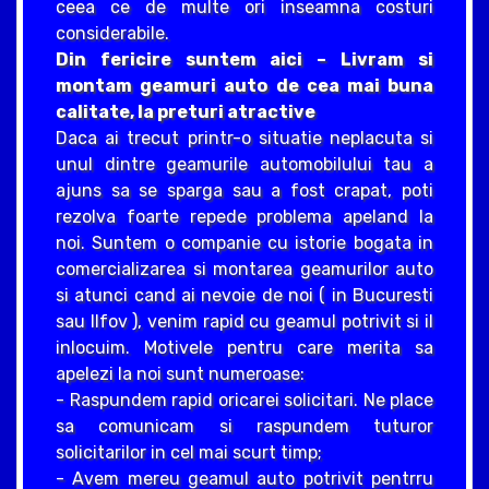
ceea ce de multe ori inseamna costuri
considerabile.
Din fericire suntem aici – Livram si
montam geamuri auto de cea mai buna
calitate, la preturi atractive
Daca ai trecut printr-o situatie neplacuta si
unul dintre geamurile automobilului tau a
ajuns sa se sparga sau a fost crapat, poti
rezolva foarte repede problema apeland la
noi. Suntem o companie cu istorie bogata in
comercializarea si montarea geamurilor auto
si atunci cand ai nevoie de noi ( in Bucuresti
sau Ilfov ), venim rapid cu geamul potrivit si il
inlocuim. Motivele pentru care merita sa
apelezi la noi sunt numeroase:
- Raspundem rapid oricarei solicitari. Ne place
sa comunicam si raspundem tuturor
solicitarilor in cel mai scurt timp;
- Avem mereu geamul auto potrivit pentrru