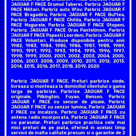
JAGUAR F PACE Drumul Taberei, Parbriz JAGUAR F
PACE Militari. Parbriz auto Ilfov: Parbriz JAGUAR F
PACE Bragadiru, Parbriz JAGUAR F PACE Buftea,
Parbriz JAGUAR F PACE Chitila, Parbriz JAGUAR F
PACE Magurele, Parbriz JAGUAR F PACE Otopeni,
Parbriz JAGUAR F PACE Oras Pantelimon, Parbriz
JAGUAR F PACE Popesti Leordeni, Parbriz JAGUAR F
PACE Voluntari. Produse disponibile pentru anii:
1982, 1983, 1984, 1985, 1986, 1987, 1988, 1989,
1990, 1991, 1992, 1993, 1994, 1995, 1996, 1997,
1998, 1999, 2000, 2001, 2002, 2003, 2004, 2005,
2006, 2007, 2008, 2009, 2010, 2011, 2012, 2013,
2014, 2015, 2016, 2017, 2018, 2019, 2020
Parbriz JAGUAR F PACE. Preturi parbrize vinde,
livreaza si monteaza la domiciliul clientului o gama
larga de parbrize. Parbrize JAGUAR F PACE
originale, Pilkington, Fuyao, Benson. Parbriz
JAGUAR F PACE cu senzor de ploaie, Parbriz
JAGUAR F PACE cu senzor lumina, Parbriz JAGUAR
F PACE cu incalzire, Parbriz JAGUAR F PACE cu
antena radio incorporata, Parbriz JAGUAR F PACE
cu parasolar. Preturi parbrize practica cele mai
mici preturi de pe piata, oferind in acelasi timp
servicii de inalta calitate precum si o garantie de 2