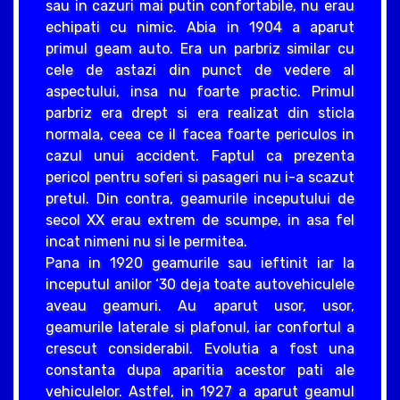
sau in cazuri mai putin confortabile, nu erau
echipati cu nimic. Abia in 1904 a aparut
primul geam auto. Era un parbriz similar cu
cele de astazi din punct de vedere al
aspectului, insa nu foarte practic. Primul
parbriz era drept si era realizat din sticla
normala, ceea ce il facea foarte periculos in
cazul unui accident. Faptul ca prezenta
pericol pentru soferi si pasageri nu i-a scazut
pretul. Din contra, geamurile inceputului de
secol XX erau extrem de scumpe, in asa fel
incat nimeni nu si le permitea.
Pana in 1920 geamurile sau ieftinit iar la
inceputul anilor ‘30 deja toate autovehiculele
aveau geamuri. Au aparut usor, usor,
geamurile laterale si plafonul, iar confortul a
crescut considerabil. Evolutia a fost una
constanta dupa aparitia acestor pati ale
vehiculelor. Astfel, in 1927 a aparut geamul