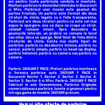
ani pentru toate parbrizele vandute si montate.
Montam parbrize la domiciliul clientului in Bucuresti
si Ilfov. Parbrizul unei masini este geamul din
partea frontala. Un parbriz este format din doua
straturi de sticla, legate cu o folie transparenta.
Parbrizul are doua straturi pentru ca este cel mai
expus la spargere, asa ca daca se crapa un strat,
celalalt ramane intact. Spre deosebire de
geamurile laterale, un prabriz va ramane la locul
sau chiar daca se sparge, fiind tinut de folia dintre
straturile de sticla. Exista mai multe tipuri de
parbrize: parbriz cu dezaburire inclusa, parbriz cu
senzor, parbriz simplu, parbriz cu head-up display,
parbriz heliomat, parbriz cu camera sau parbriz cu
camere.
Parbriz JAGUAR F PACE. Preturi parbrize monteaza
si livreaza parbrize auto JAGUAR F PACE in
Bucuresti Sector 1, Sector 2, Sector 3, Sector 4,
Sector 5, Sector 6 si Ilfov. Parbriz JAGUAR F PACE
fabricat in anii: Deasemenea, Parbrize Originale
comercializeaza parbrize, lunete si geamuri pentru
intraga gama de modele JAGUAR precum:
Vezi si alte oferte de parbrize