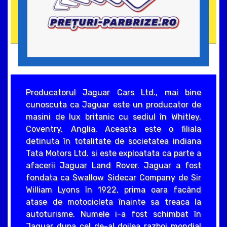
Producatorul Jaguar Cars Ltd., mai bine
cunoscuta ca Jaguar este un producator de
masini de lux britanic cu sediul în Whitley,
Coventry, Anglia. Aceasta este o filiala
detinuta în totalitate de societatea indiana
Tata Motors Ltd. si este exploatata ca parte a
afacerii Jaguar Land Rover. Jaguar a fost
fondata ca Swallow Sidecar Company de Sir
William Lyons în 1922, prima oara facând
atase de motocicleta înainte sa treaca la
autoturisme. Numele i-a fost schimbat în
Jaguar dupa cel de-al doilea razboi mondial