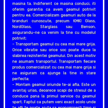
masina ta. Indiferent ce masina conduci, iti
oferim garantia ca avem geamul potrivit
pentru ea. Comercializam geamuri auto de la
branduri cunoscute, precum KMKI Glass,
NordGlass, Starglass sau Benson,
asigurandu-ne ca venim la tine cu modelul
potrivit;
- Transportam geamul cu cea mai mare grija.
Orice vibratie sau orice soc poate duce la
slabirea rezistentei geamului. Din acest motiv
ne asumam transportul. Transportam fiecare
produs comercializat cu cea mai mare grija si
ne asiguram ca ajunge la tine in stare
perfecta;
- Montam geamul oriunde te-ai afla. Este un
avantaj urias, deoarece scapi de stresul de a
conduce pana la primul service cu geamul
spart. Faptul ca putem veni exact acolo unde
te afli te poate ajuta sa economisesti timp si