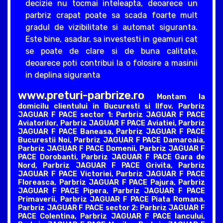
decizie nu tocmai inteleapta, deoarece un
parbriz crapat poate sa scada foarte mult
gradul de vizibilitate si automat siguranta.
Este bine, asadar, sa investesti in geamuri cat
se poate de clare si de buna calitate,
deoarece poti contribui la o folosire a masinii
in deplina siguranta
www.preturi-parbrize.ro
Montam la
domicilu clientului in Bucuresti si Ilfov. Parbriz
JAGUAR F PACE sector 1: Parbriz JAGUAR F PACE
Aviatorilor, Parbriz JAGUAR F PACE Aviatiei, Parbriz
JAGUAR F PACE Baneasa, Parbriz JAGUAR F PACE
Bucurestii Noi, Parbriz JAGUAR F PACE Damaroaia,
Parbriz JAGUAR F PACE Domenii, Parbriz JAGUAR F
PACE Dorobanti, Parbriz JAGUAR F PACE Gara de
Nord, Parbriz JAGUAR F PACE Grivita, Parbriz
JAGUAR F PACE Victoriei, Parbriz JAGUAR F PACE
Floreasca, Parbriz JAGUAR F PACE Pajura, Parbriz
JAGUAR F PACE Pipera, Parbriz JAGUAR F PACE
Primaverii, Parbriz JAGUAR F PACE Piata Romana.
Parbriz JAGUAR F PACE sector 2: Parbriz JAGUAR F
PACE Colentina, Parbriz JAGUAR F PACE Iancului,