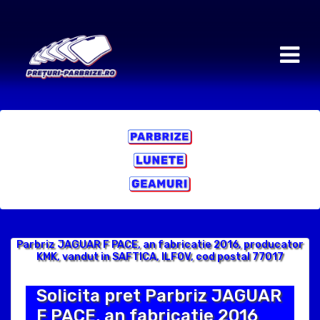
Parbriz JAGUAR F PACE, an fabricatie 2016, producator
KMK, vandut in SAFTICA, ILFOV, cod postal 77017
Solicita pret Parbriz JAGUAR
F PACE, an fabricatie 2016