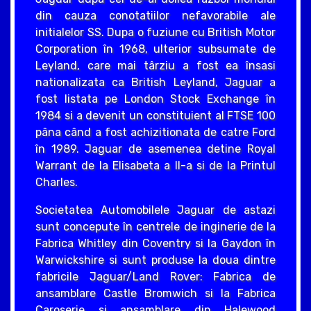
din cauza conotatiilor nefavorabile ale
initialelor SS. Dupa o fuziune cu British Motor
Corporation în 1968, ulterior subsumate de
Leyland, care mai târziu a fost ea însasi
nationalizata ca British Leyland, Jaguar a
fost listata pe London Stock Exchange în
1984 si a devenit un constituient al FTSE 100
pâna când a fost achizitionata de catre Ford
în 1989. Jaguar de asemenea detine Royal
Warrant de la Elisabeta a II-a si de la Printul
Charles.
Societatea Automobilele Jaguar de astazi
sunt concepute în centrele de inginerie de la
Fabrica Whitley din Coventry si la Gaydon în
Warwickshire si sunt produse la doua dintre
fabricile Jaguar/Land Rover: Fabrica de
ansamblare Castle Bromwich si la Fabrica
Caroserie si ansamblare din Halewood