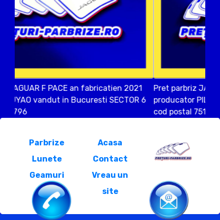
Pret parbriz JAGUAR F PACE an fabricatien 2020
producator PILKINGTON vandut in ODAILE ILFOV
cod postal 75148
Parbrize
Acasa
Lunete
Contact
Geamuri
Vreau un
site