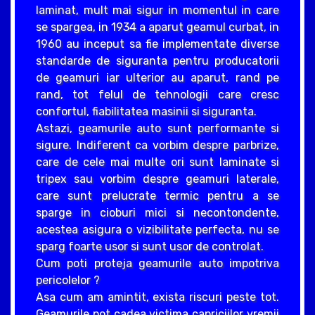
laminat, mult mai sigur in momentul in care
se spargea, in 1934 a aparut geamul curbat, in
1960 au inceput sa fie implementate diverse
standarde de siguranta pentru producatorii
de geamuri iar ulterior au aparut, rand pe
rand, tot felul de tehnologii care cresc
confortul, fiabilitatea masinii si siguranta.
Astazi, geamurile auto sunt performante si
sigure. Indiferent ca vorbim despre parbrize,
care de cele mai multe ori sunt laminate si
tripex sau vorbim despre geamuri laterale,
care sunt prelucrate termic pentru a se
sparge in cioburi mici si necontondente,
acestea asigura o vizibilitate perfecta, nu se
sparg foarte usor si sunt usor de controlat.
Cum poti proteja geamurile auto impotriva
pericolelor ?
Asa cum am amintit, exista riscuri peste tot.
Geamurile pot cadea victima capriciilor vremii