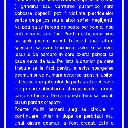
( grindina sau vanturile puternice care
doboara copaci), pot fi victima pietricelelor
sarite de pe jos sau a altor soferi neglijenti.
Nu poti sa te feresti de poate pericolele, insa
poti incerca sa o faci. Pentru asta, este bine
sa speli geamul corect, folosind doar solutii
speciale, sa eviti trantirea usilor si sa eviti
locurile de parcare in care exista pericol sa
cada ceva de sus. Pe lista lucrurilor pe care
trebuie sa le faci pentru a evita spargerea
geamurilor se numara evitarea trantirii usilor,
ridicarea stergatorului de parbriz atunci cand
ninge sau schimbarea stergatoarelor atunci
cand se tocesc. De ce nu este bine sa circuli
cu un parbriz crapat?
Foarte multi oameni aleg sa circule in
continuare, chiar si dupa ce parbrizul sau
unul dintre geamuri a fost crapat. Este o