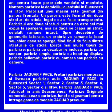
ani pentru toate parbrizele vandute si montate.
Montam parbrize la domiciliul clientului in Bucuresti
si Ilfov. Parbrizul unei masini este geamul din
partea frontala. Un parbriz este format din doua
straturi de sticla, legate cu o folie transparenta.
Parbrizul are doua straturi pentru ca este cel mai
expus la spargere, asa ca daca se crapa un strat,
celalalt ramane intact. Spre deosebire de
geamurile laterale, un prabriz va ramane la locul
sau chiar daca se sparge, fiind tinut de folia dintre
straturile de sticla. Exista mai multe tipuri de
parbrize: parbriz cu dezaburire inclusa, parbriz cu
senzor, parbriz simplu, parbriz cu head-up display,
parbriz heliomat, parbriz cu camera sau parbriz cu
camere.
Parbriz JAGUAR F PACE. Preturi parbrize monteaza
si livreaza parbrize auto JAGUAR F PACE in
Bucuresti Sector 1, Sector 2, Sector 3, Sector 4,
Sector 5, Sector 6 si Ilfov. Parbriz JAGUAR F PACE
fabricat in anii: Deasemenea, Parbrize Originale
comercializeaza parbrize, lunete si geamuri pentru
intraga gama de modele JAGUAR precum: