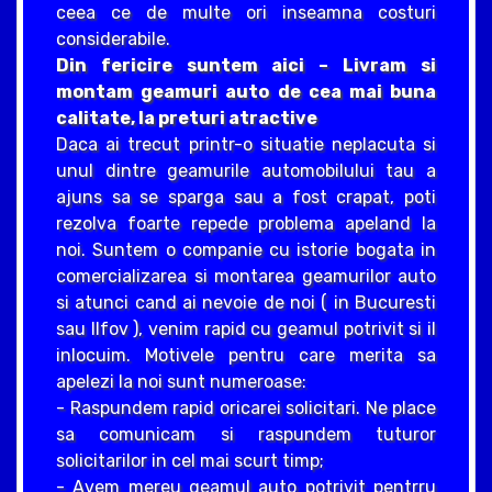
ceea ce de multe ori inseamna costuri
considerabile.
Din fericire suntem aici – Livram si
montam geamuri auto de cea mai buna
calitate, la preturi atractive
Daca ai trecut printr-o situatie neplacuta si
unul dintre geamurile automobilului tau a
ajuns sa se sparga sau a fost crapat, poti
rezolva foarte repede problema apeland la
noi. Suntem o companie cu istorie bogata in
comercializarea si montarea geamurilor auto
si atunci cand ai nevoie de noi ( in Bucuresti
sau Ilfov ), venim rapid cu geamul potrivit si il
inlocuim. Motivele pentru care merita sa
apelezi la noi sunt numeroase:
- Raspundem rapid oricarei solicitari. Ne place
sa comunicam si raspundem tuturor
solicitarilor in cel mai scurt timp;
- Avem mereu geamul auto potrivit pentrru