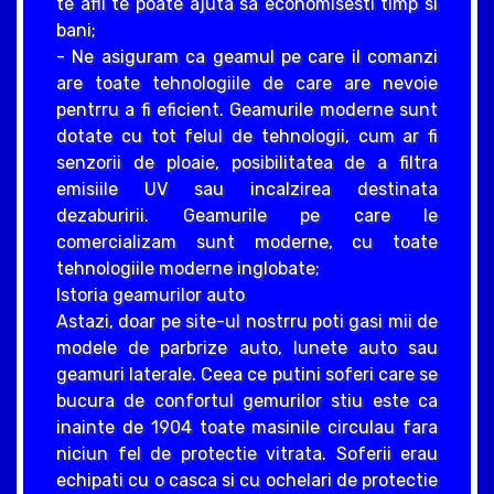
te afli te poate ajuta sa economisesti timp si
bani;
- Ne asiguram ca geamul pe care il comanzi
are toate tehnologiile de care are nevoie
pentrru a fi eficient. Geamurile moderne sunt
dotate cu tot felul de tehnologii, cum ar fi
senzorii de ploaie, posibilitatea de a filtra
emisiile UV sau incalzirea destinata
dezaburirii. Geamurile pe care le
comercializam sunt moderne, cu toate
tehnologiile moderne inglobate;
Istoria geamurilor auto
Astazi, doar pe site-ul nostrru poti gasi mii de
modele de parbrize auto, lunete auto sau
geamuri laterale. Ceea ce putini soferi care se
bucura de confortul gemurilor stiu este ca
inainte de 1904 toate masinile circulau fara
niciun fel de protectie vitrata. Soferii erau
echipati cu o casca si cu ochelari de protectie