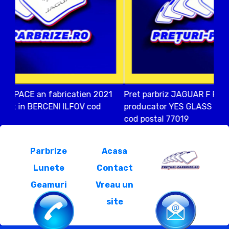
Pret parbriz JAGUAR F PACE an fabricatien 2017
producator YES GLASS vandut in SAFTICA ILFOV
cod postal 77019
Parbrize
Acasa
Lunete
Contact
Geamuri
Vreau un
site