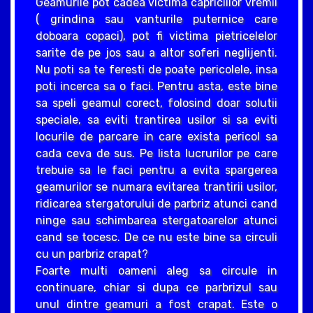
Geamurile pot cadea victima capriciilor vremii
( grindina sau vanturile puternice care
doboara copaci), pot fi victima pietricelelor
sarite de pe jos sau a altor soferi neglijenti.
Nu poti sa te feresti de poate pericolele, insa
poti incerca sa o faci. Pentru asta, este bine
sa speli geamul corect, folosind doar solutii
speciale, sa eviti trantirea usilor si sa eviti
locurile de parcare in care exista pericol sa
cada ceva de sus. Pe lista lucrurilor pe care
trebuie sa le faci pentru a evita spargerea
geamurilor se numara evitarea trantirii usilor,
ridicarea stergatorului de parbriz atunci cand
ninge sau schimbarea stergatoarelor atunci
cand se tocesc. De ce nu este bine sa circuli
cu un parbriz crapat?
Foarte multi oameni aleg sa circule in
continuare, chiar si dupa ce parbrizul sau
unul dintre geamuri a fost crapat. Este o