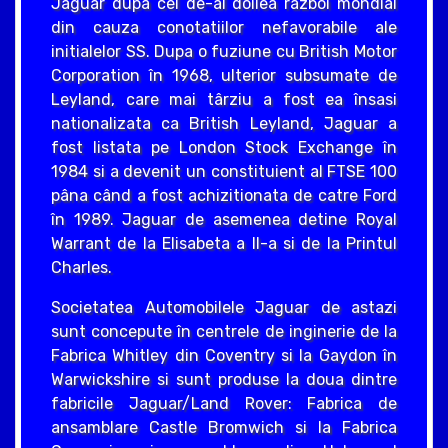
Jaguar dupa cel de-al doilea razboi mondial
din cauza conotatiilor nefavorabile ale
initialelor SS. Dupa o fuziune cu British Motor
Corporation în 1968, ulterior subsumate de
Leyland, care mai târziu a fost ea însasi
nationalizata ca British Leyland, Jaguar a
fost listata pe London Stock Exchange în
1984 si a devenit un constituient al FTSE 100
pâna când a fost achizitionata de catre Ford
în 1989. Jaguar de asemenea detine Royal
Warrant de la Elisabeta a II-a si de la Printul
Charles.
Societatea Automobilele Jaguar de astazi
sunt concepute în centrele de inginerie de la
Fabrica Whitley din Coventry si la Gaydon în
Warwickshire si sunt produse la doua dintre
fabricile Jaguar/Land Rover: Fabrica de
ansamblare Castle Bromwich si la Fabrica