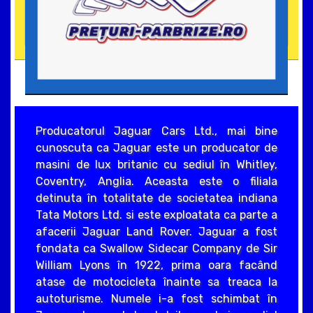
Producatorul Jaguar Cars Ltd., mai bine
cunoscuta ca Jaguar este un producator de
masini de lux britanic cu sediul în Whitley,
Coventry, Anglia. Aceasta este o filiala
detinuta în totalitate de societatea indiana
Tata Motors Ltd. si este exploatata ca parte a
afacerii Jaguar Land Rover. Jaguar a fost
fondata ca Swallow Sidecar Company de Sir
William Lyons în 1922, prima oara facând
atase de motocicleta înainte sa treaca la
autoturisme. Numele i-a fost schimbat în