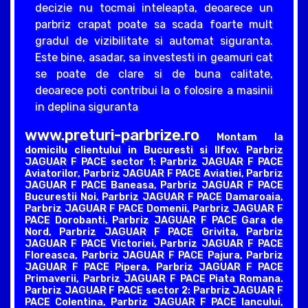
decizie nu tocmai inteleapta, deoarece un
parbriz crapat poate sa scada foarte mult
gradul de vizibilitate si automat siguranta.
Este bine, asadar, sa investesti in geamuri cat
se poate de clare si de buna calitate,
deoarece poti contribui la o folosire a masinii
in deplina siguranta
www.preturi-parbrize.ro
Montam la
domicilu clientului in Bucuresti si Ilfov. Parbriz
JAGUAR F PACE sector 1: Parbriz JAGUAR F PACE
Aviatorilor, Parbriz JAGUAR F PACE Aviatiei, Parbriz
JAGUAR F PACE Baneasa, Parbriz JAGUAR F PACE
Bucurestii Noi, Parbriz JAGUAR F PACE Damaroaia,
Parbriz JAGUAR F PACE Domenii, Parbriz JAGUAR F
PACE Dorobanti, Parbriz JAGUAR F PACE Gara de
Nord, Parbriz JAGUAR F PACE Grivita, Parbriz
JAGUAR F PACE Victoriei, Parbriz JAGUAR F PACE
Floreasca, Parbriz JAGUAR F PACE Pajura, Parbriz
JAGUAR F PACE Pipera, Parbriz JAGUAR F PACE
Primaverii, Parbriz JAGUAR F PACE Piata Romana.
Parbriz JAGUAR F PACE sector 2: Parbriz JAGUAR F
PACE Colentina, Parbriz JAGUAR F PACE Iancului,