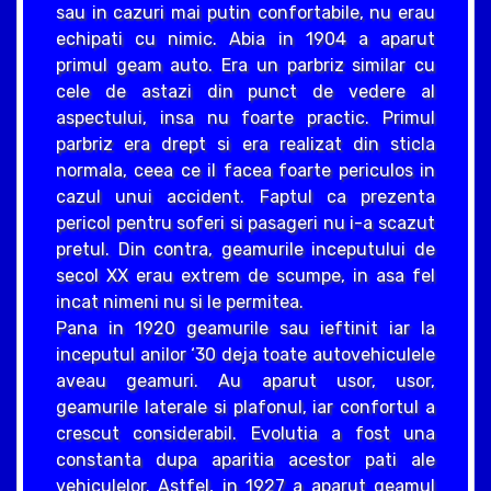
sau in cazuri mai putin confortabile, nu erau
echipati cu nimic. Abia in 1904 a aparut
primul geam auto. Era un parbriz similar cu
cele de astazi din punct de vedere al
aspectului, insa nu foarte practic. Primul
parbriz era drept si era realizat din sticla
normala, ceea ce il facea foarte periculos in
cazul unui accident. Faptul ca prezenta
pericol pentru soferi si pasageri nu i-a scazut
pretul. Din contra, geamurile inceputului de
secol XX erau extrem de scumpe, in asa fel
incat nimeni nu si le permitea.
Pana in 1920 geamurile sau ieftinit iar la
inceputul anilor ‘30 deja toate autovehiculele
aveau geamuri. Au aparut usor, usor,
geamurile laterale si plafonul, iar confortul a
crescut considerabil. Evolutia a fost una
constanta dupa aparitia acestor pati ale
vehiculelor. Astfel, in 1927 a aparut geamul