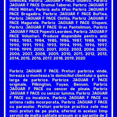
Ghencea, Parbriz JAGUAR F PACE Giulesti, Parbriz
JAGUAR F PACE Drumul Taberei, Parbriz JAGUAR F
PACE Militari. Parbriz auto Ilfov: Parbriz JAGUAR F
PACE Bragadiru, Parbriz JAGUAR F PACE Buftea,
Parbriz JAGUAR F PACE Chitila, Parbriz JAGUAR F
PACE Magurele, Parbriz JAGUAR F PACE Otopeni,
Parbriz JAGUAR F PACE Oras Pantelimon, Parbriz
JAGUAR F PACE Popesti Leordeni, Parbriz JAGUAR F
PACE Voluntari. Produse disponibile pentru anii:
1982, 1983, 1984, 1985, 1986, 1987, 1988, 1989,
1990, 1991, 1992, 1993, 1994, 1995, 1996, 1997,
1998, 1999, 2000, 2001, 2002, 2003, 2004, 2005,
2006, 2007, 2008, 2009, 2010, 2011, 2012, 2013,
2014, 2015, 2016, 2017, 2018, 2019, 2020
Parbriz JAGUAR F PACE. Preturi parbrize vinde,
livreaza si monteaza la domiciliul clientului o gama
larga de parbrize. Parbrize JAGUAR F PACE
originale, Pilkington, Fuyao, Benson. Parbriz
JAGUAR F PACE cu senzor de ploaie, Parbriz
JAGUAR F PACE cu senzor lumina, Parbriz JAGUAR
F PACE cu incalzire, Parbriz JAGUAR F PACE cu
antena radio incorporata, Parbriz JAGUAR F PACE
cu parasolar. Preturi parbrize practica cele mai
mici preturi de pe piata, oferind in acelasi timp
servicii de inalta calitate precum si o garantie de 2