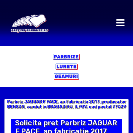
Parbriz JAGUAR F PACE, an fabricatie 2017, producator
BENSON, vandut in BRAGADIRU, ILFOV, cod postal 77029
Solicita pret Parbriz JAGUAR
F PACE, an fabricatie 2017