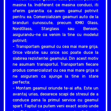
masina ta. Indiferent ce masina conduci, iti
oferim garantia ca avem geamul potrivit
pentru ea. Comercializam geamuri auto de la
branduri cunoscute, precum KMKI Glass,
NordGlass, Starglass sau Benson,
asigurandu-ne ca venim la tine cu modelul
potrivit;
- Transportam geamul cu cea mai mare grija.
Orice vibratie sau orice soc poate duce la
slabirea rezistentei geamului. Din acest motiv
ne asumam transportul. Transportam fiecare
produs comercializat cu cea mai mare grija si
ne asiguram ca ajunge la tine in stare
perfecta;
- Montam geamul oriunde te-ai afla. Este un
avantaj urias, deoarece scapi de stresul de a
conduce pana la primul service cu geamul
spart. Faptul ca putem veni exact acolo unde