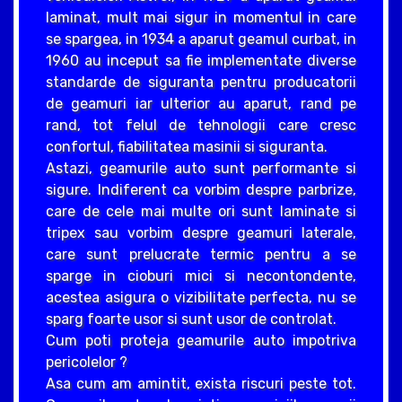
laminat, mult mai sigur in momentul in care
se spargea, in 1934 a aparut geamul curbat, in
1960 au inceput sa fie implementate diverse
standarde de siguranta pentru producatorii
de geamuri iar ulterior au aparut, rand pe
rand, tot felul de tehnologii care cresc
confortul, fiabilitatea masinii si siguranta.
Astazi, geamurile auto sunt performante si
sigure. Indiferent ca vorbim despre parbrize,
care de cele mai multe ori sunt laminate si
tripex sau vorbim despre geamuri laterale,
care sunt prelucrate termic pentru a se
sparge in cioburi mici si necontondente,
acestea asigura o vizibilitate perfecta, nu se
sparg foarte usor si sunt usor de controlat.
Cum poti proteja geamurile auto impotriva
pericolelor ?
Asa cum am amintit, exista riscuri peste tot.