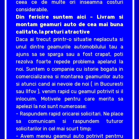
ceea ce de multe ori inseamna costuri
considerabile.
Din fericire suntem aici – Livram si
montam geamuri auto de cea mai buna
calitate, la preturi atractive
Daca ai trecut printr-o situatie neplacuta si
unul dintre geamurile automobilului tau a
ajuns sa se sparga sau a fost crapat, poti
rezolva foarte repede problema apeland la
noi. Suntem o companie cu istorie bogata in
comercializarea si montarea geamurilor auto
si atunci cand ai nevoie de noi ( in Bucuresti
sau Ilfov ), venim rapid cu geamul potrivit si il
inlocuim. Motivele pentru care merita sa
apelezi la noi sunt numeroase:
- Raspundem rapid oricarei solicitari. Ne place
sa comunicam si raspundem tuturor
solicitarilor in cel mai scurt timp;
- Avem mereu geamul auto potrivit pentrru