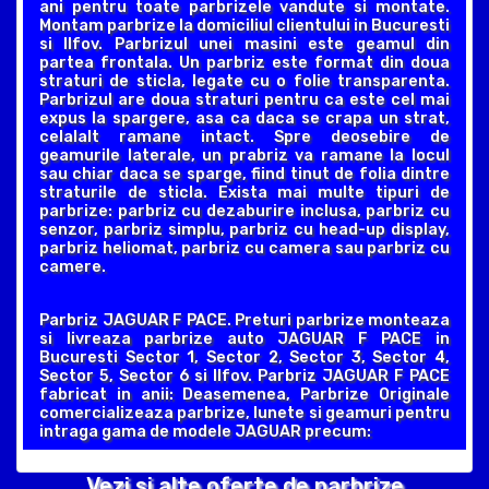
ani pentru toate parbrizele vandute si montate.
Montam parbrize la domiciliul clientului in Bucuresti
si Ilfov. Parbrizul unei masini este geamul din
partea frontala. Un parbriz este format din doua
straturi de sticla, legate cu o folie transparenta.
Parbrizul are doua straturi pentru ca este cel mai
expus la spargere, asa ca daca se crapa un strat,
celalalt ramane intact. Spre deosebire de
geamurile laterale, un prabriz va ramane la locul
sau chiar daca se sparge, fiind tinut de folia dintre
straturile de sticla. Exista mai multe tipuri de
parbrize: parbriz cu dezaburire inclusa, parbriz cu
senzor, parbriz simplu, parbriz cu head-up display,
parbriz heliomat, parbriz cu camera sau parbriz cu
camere.
Parbriz JAGUAR F PACE. Preturi parbrize monteaza
si livreaza parbrize auto JAGUAR F PACE in
Bucuresti Sector 1, Sector 2, Sector 3, Sector 4,
Sector 5, Sector 6 si Ilfov. Parbriz JAGUAR F PACE
fabricat in anii: Deasemenea, Parbrize Originale
comercializeaza parbrize, lunete si geamuri pentru
intraga gama de modele JAGUAR precum:
Vezi si alte oferte de parbrize