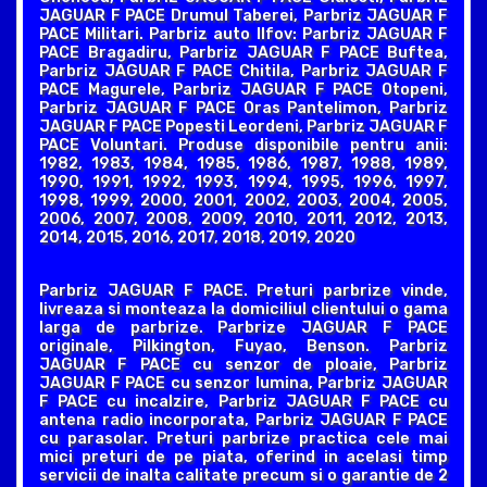
JAGUAR F PACE Drumul Taberei, Parbriz JAGUAR F
PACE Militari. Parbriz auto Ilfov: Parbriz JAGUAR F
PACE Bragadiru, Parbriz JAGUAR F PACE Buftea,
Parbriz JAGUAR F PACE Chitila, Parbriz JAGUAR F
PACE Magurele, Parbriz JAGUAR F PACE Otopeni,
Parbriz JAGUAR F PACE Oras Pantelimon, Parbriz
JAGUAR F PACE Popesti Leordeni, Parbriz JAGUAR F
PACE Voluntari. Produse disponibile pentru anii:
1982, 1983, 1984, 1985, 1986, 1987, 1988, 1989,
1990, 1991, 1992, 1993, 1994, 1995, 1996, 1997,
1998, 1999, 2000, 2001, 2002, 2003, 2004, 2005,
2006, 2007, 2008, 2009, 2010, 2011, 2012, 2013,
2014, 2015, 2016, 2017, 2018, 2019, 2020
Parbriz JAGUAR F PACE. Preturi parbrize vinde,
livreaza si monteaza la domiciliul clientului o gama
larga de parbrize. Parbrize JAGUAR F PACE
originale, Pilkington, Fuyao, Benson. Parbriz
JAGUAR F PACE cu senzor de ploaie, Parbriz
JAGUAR F PACE cu senzor lumina, Parbriz JAGUAR
F PACE cu incalzire, Parbriz JAGUAR F PACE cu
antena radio incorporata, Parbriz JAGUAR F PACE
cu parasolar. Preturi parbrize practica cele mai
mici preturi de pe piata, oferind in acelasi timp
servicii de inalta calitate precum si o garantie de 2