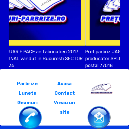
Pret parbriz JAGUAR F PACE an fabricatien 2021
producator SPLINTEX vandut in SAFTICA ILFOV cod
postal 77018
Parbrize
Acasa
Lunete
Contact
Geamuri
Vreau un
site