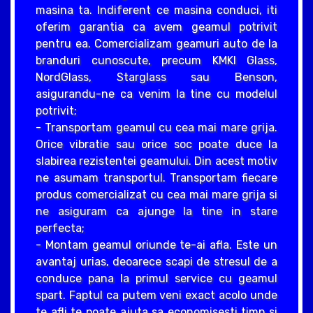
masina ta. Indiferent ce masina conduci, iti
oferim garantia ca avem geamul potrivit
pentru ea. Comercializam geamuri auto de la
branduri cunoscute, precum KMKI Glass,
NordGlass, Starglass sau Benson,
asigurandu-ne ca venim la tine cu modelul
potrivit;
- Transportam geamul cu cea mai mare grija.
Orice vibratie sau orice soc poate duce la
slabirea rezistentei geamului. Din acest motiv
ne asumam transportul. Transportam fiecare
produs comercializat cu cea mai mare grija si
ne asiguram ca ajunge la tine in stare
perfecta;
- Montam geamul oriunde te-ai afla. Este un
avantaj urias, deoarece scapi de stresul de a
conduce pana la primul service cu geamul
spart. Faptul ca putem veni exact acolo unde
te afli te poate ajuta sa economisesti timp si