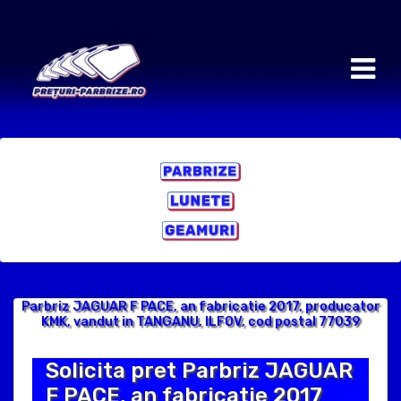
Parbriz JAGUAR F PACE, an fabricatie 2017, producator
KMK, vandut in TANGANU, ILFOV, cod postal 77039
Solicita pret Parbriz JAGUAR
F PACE, an fabricatie 2017