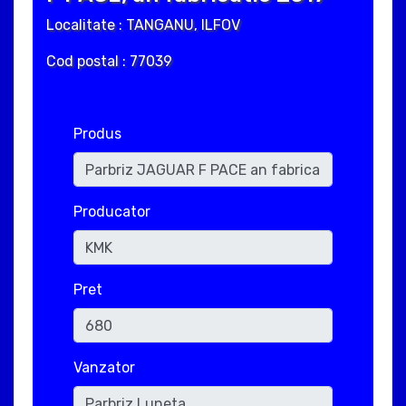
Localitate : TANGANU, ILFOV
Cod postal : 77039
Produs
Producator
Pret
Vanzator