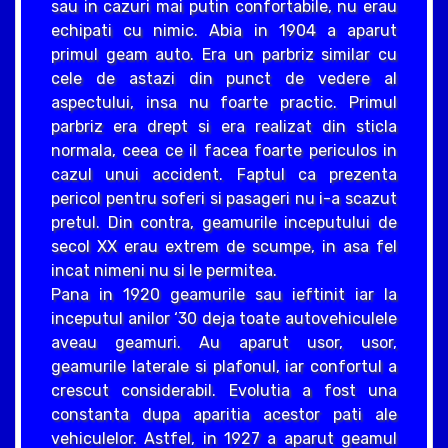
sau in cazuri mai putin confortabile, nu erau
echipati cu nimic. Abia in 1904 a aparut
primul geam auto. Era un parbriz similar cu
cele de astazi din punct de vedere al
aspectului, insa nu foarte practic. Primul
parbriz era drept si era realizat din sticla
normala, ceea ce il facea foarte periculos in
cazul unui accident. Faptul ca prezenta
pericol pentru soferi si pasageri nu i-a scazut
pretul. Din contra, geamurile inceputului de
secol XX erau extrem de scumpe, in asa fel
incat nimeni nu si le permitea.
Pana in 1920 geamurile sau ieftinit iar la
inceputul anilor ‘30 deja toate autovehiculele
aveau geamuri. Au aparut usor, usor,
geamurile laterale si plafonul, iar confortul a
crescut considerabil. Evolutia a fost una
constanta dupa aparitia acestor pati ale
vehiculelor. Astfel, in 1927 a aparut geamul