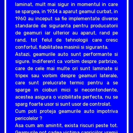
laminat, mult mai sigur in momentul in care
se spargea, in 1934 a aparut geamul curbat, in
1960 au inceput sa fie implementate diverse
standarde de siguranta pentru producatorii
de geamuri iar ulterior au aparut, rand pe
rand, tot felul de tehnologii care cresc
confortul, fiabilitatea masinii si siguranta.
Astazi, geamurile auto sunt performante si
sigure. Indiferent ca vorbim despre parbrize,
care de cele mai multe ori sunt laminate si
tripex sau vorbim despre geamuri laterale,
care sunt prelucrate termic pentru a se
sparge in cioburi mici si necontondente,
acestea asigura o vizibilitate perfecta, nu se
sparg foarte usor si sunt usor de controlat.
Cum poti proteja geamurile auto impotriva
pericolelor ?
Asa cum am amintit, exista riscuri peste tot.
Geamurile pot cadea victima capriciilor vremii