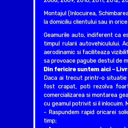
2008, 2009, 2010, 2011, 2012, 20
Montajul (Inlocuirea, Schimbarea
la domiciliu clientului sau in oric
Geamurile auto, indiferent ca e
timpul rularii autovehiculului. 
aerodinamic si faciliteaza vizibil
sa provoace pagube destul de ma
Din fericire suntem aici – Li
Daca ai trecut printr-o situati
fost crapat, poti rezolva foa
comercializarea si montarea geam
cu geamul potrivit si il inlocuim
- Raspundem rapid oricarei soli
timp;