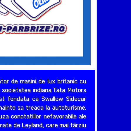
or de masini de lux britanic cu
de societatea indiana Tata Motors
ost fondata ca Swallow Sidecar
nainte sa treaca la autoturisme.
za conotatiilor nefavorabile ale
umate de Leyland, care mai târziu