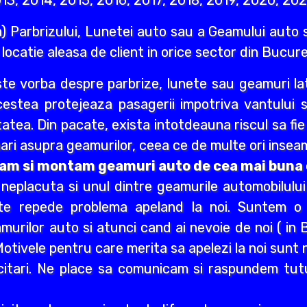
13, 2014, 2015, 2016, 2017, 2018, 2019, 2020, 202
) Parbrizului, Lunetei auto sau a Geamului auto s
e locatie aleasa de client in orice sector din Bucures
ste vorba despre parbrize, lunete sau geamuri lat
Acestea protejeaza pasagerii impotriva vantului 
itatea. Din pacate, exista intotdeauna riscul sa fi
ri asupra geamurilor, ceea ce de multe ori inseam
vram si montam geamuri auto de cea mai buna c
e neplacuta si unul dintre geamurile automobilulu
rte repede problema apeland la noi. Suntem o
urilor auto si atunci cand ai nevoie de noi ( in B
. Motivele pentru care merita sa apelezi la noi sun
citari. Ne place sa comunicam si raspundem tuturo