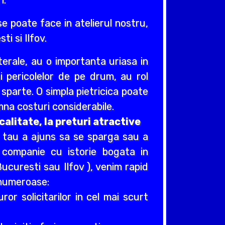
1.
e poate face in atelierul nostru,
ti si Ilfov.
erale, au o importanta uriasa in
si pericolelor de pe drum, au rol
e sparte. O simpla pietricica poate
na costuri considerabile.
alitate, la preturi atractive
i tau a ajuns sa se sparga sau a
 companie cu istorie bogata in
ucuresti sau Ilfov ), venim rapid
t numeroase:
r solicitarilor in cel mai scurt