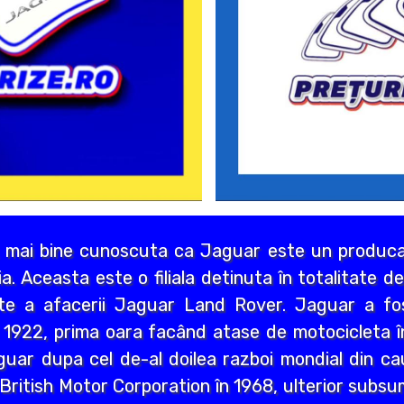
 mai bine cunoscuta ca Jaguar este un producat
lia. Aceasta este o filiala detinuta în totalitate 
rte a afacerii Jaguar Land Rover. Jaguar a f
 1922, prima oara facând atase de motocicleta î
uar dupa cel de-al doilea razboi mondial din cau
u British Motor Corporation în 1968, ulterior subs